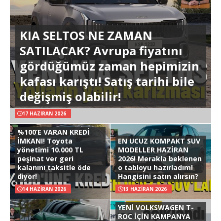
KIA SELTOS NE ZAMAN
SATILACAK? Avrupa fiyatını
gördüğümüz zaman hepimizin
kafası karıştı! Satış tarihi bile
değişmiş olabilir!
17 HAZIRAN 2026
%100’E VARAN KREDİ
İMKANI! Toyota
EN UCUZ KOMPAKT SUV
yönetimi 10.000 TL
MODELLER HAZİRAN
peşinat ver geri
2026! Merakla beklenen
kalanını taksitle öde
o tabloyu hazırladım!
diyor!
Hangisini satın alırsın?
14 HAZIRAN 2026
13 HAZIRAN 2026
YENİ VOLKSWAGEN T-
ROC İÇİN KAMPANYA