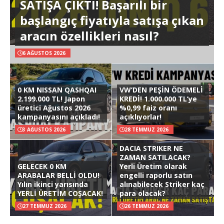
SATIŞA ÇIKTI! Başarılı bir
başlangıç fiyatıyla satışa çıkan
aracın özellikleri nasıl?
6 AĞUSTOS 2026
0 KM NISSAN QASHQAI
VW’DEN PEŞİN ÖDEMELİ
2.199.000 TL! Japon
KREDİ! 1.000.000 TL’ye
üretici Ağustos 2026
%0,99 faiz oranı
kampanyasını açıkladı!
açıklıyorlar!
3 AĞUSTOS 2026
28 TEMMUZ 2026
DACIA STRIKER NE
ZAMAN SATILACAK?
GELECEK 0 KM
Yerli Üretim olarak
ARABALAR BELLİ OLDU!
engelli raporlu satın
Yılın ikinci yarısında
alınabilecek Striker kaç
YERLİ ÜRETİM COŞACAK!
para olacak?
27 TEMMUZ 2026
26 TEMMUZ 2026