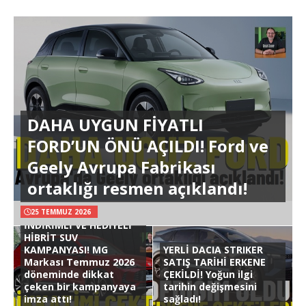
DAHA UYGUN FİYATLI
FORD’UN ÖNÜ AÇILDI! Ford ve
Geely Avrupa Fabrikası
ortaklığı resmen açıklandı!
25 TEMMUZ 2026
İNDİRİMLİ VE HEDİYELİ
HİBRİT SUV
KAMPANYASI! MG
YERLİ DACIA STRIKER
Markası Temmuz 2026
SATIŞ TARİHİ ERKENE
döneminde dikkat
ÇEKİLDİ! Yoğun ilgi
çeken bir kampanyaya
tarihin değişmesini
imza attı!
sağladı!