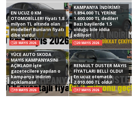
KAMPANYA İNDİRİMİ!
EN UCUZ 0 KM
1.894.000 TL YERİNE
OTOMOBİLLER! Fiyatı 1.8
1.600.000 TL dediler!
milyon TL altında olan
Bazı bayilerde 1.5
modeller! Bunların fiyatı
olduğu bile iddia
dibe vurdu!
ediliyor!
23 MAYIS 2026
20 MAYIS 2026
YÜCE AUTO SKODA
MAYIS KAMPANYASINI
AÇIKLADI! İşte
RENAULT DUSTER MAYIS
gazetecilere yapılan o
FİYATLARI BELLİ OLDU!
kampanya indirim
En ucuz otomatik
açıklaması!
2.010.000 TL oldu!
19 MAYIS 2026
17 MAYIS 2026