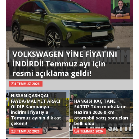
VOLKSWAGEN YİNE FİYATINI
İNDİRDİ! Temmuz ayı için
resmi açıklama geldi!
4 TEMMUZ 2026
NISSAN QASHQAI
FAYDA/MALİYET ARACI
HANGİSİ KAÇ TANE
OLDU! Kampanya
SATTI? Tüm markaların
indirimli fiyatıyla
Haziran 2026 0 km
Temmuz ayının dikkat
otomobil satış sonuçları
çekeni!
belli oldu!
3 TEMMUZ 2026
2 TEMMUZ 2026