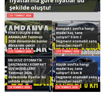
fiyatlarına göre fiyatlar bu
şekilde oluştu!
15 TEMMUZ 2026
Kompakt sınıfta hangi
FİYATI DÜŞEN 0 KM
model kaç tane
ARABALAR! Temmuz
satıyor? 0 km C
2026 döneminde bunlar
Segment otomobil satış
dikkatimi çekti!
sonuçları nasıl?
13 TEMMUZ 2026
11 TEMMUZ 2026
EN UCUZ OTOMATİK
ŞANZIMANLI KOMPAKT
Küçük sınıfta hangi
SUV MODELLERİ!
model kaç tane
Temmuz 2026
satıyor? 0 km B
döneminde fiyatlar bu
Segment otomobil satış
şekilde oluştu!
sonuçları nasıl?
9 TEMMUZ 2026
5 TEMMUZ 2026