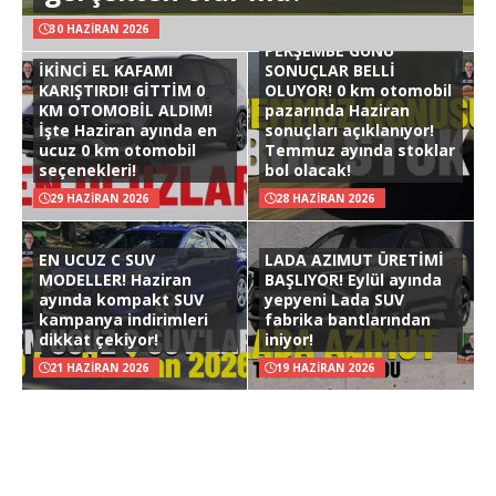
30 HAZIRAN 2026
PERŞEMBE GÜNÜ
İKİNCİ EL KAFAMI
SONUÇLAR BELLİ
KARIŞTIRDI! GİTTİM 0
OLUYOR! 0 km otomobil
KM OTOMOBİL ALDIM!
pazarında Haziran
İşte Haziran ayında en
sonuçları açıklanıyor!
ucuz 0 km otomobil
Temmuz ayında stoklar
seçenekleri!
bol olacak!
29 HAZIRAN 2026
28 HAZIRAN 2026
EN UCUZ C SUV
LADA AZIMUT ÜRETİMİ
MODELLER! Haziran
BAŞLIYOR! Eylül ayında
ayında kompakt SUV
yepyeni Lada SUV
kampanya indirimleri
fabrika bantlarından
dikkat çekiyor!
iniyor!
21 HAZIRAN 2026
19 HAZIRAN 2026