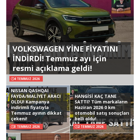
VOLKSWAGEN YİNE FİYATINI
İNDİRDİ! Temmuz ayı için
resmi açıklama geldi!
4 TEMMUZ 2026
NISSAN QASHQAI
FAYDA/MALİYET ARACI
HANGİSİ KAÇ TANE
OLDU! Kampanya
SATTI? Tüm markaların
indirimli fiyatıyla
Haziran 2026 0 km
Temmuz ayının dikkat
otomobil satış sonuçları
çekeni!
belli oldu!
3 TEMMUZ 2026
2 TEMMUZ 2026