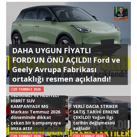
DAHA UYGUN FİYATLI
FORD’UN ÖNÜ AÇILDI! Ford ve
Geely Avrupa Fabrikası
ortaklığı resmen açıklandı!
25 TEMMUZ 2026
İNDİRİMLİ VE HEDİYELİ
HİBRİT SUV
KAMPANYASI! MG
YERLİ DACIA STRIKER
Markası Temmuz 2026
SATIŞ TARİHİ ERKENE
döneminde dikkat
ÇEKİLDİ! Yoğun ilgi
çeken bir kampanyaya
tarihin değişmesini
imza attı!
sağladı!
23 TEMMUZ 2026
22 TEMMUZ 2026