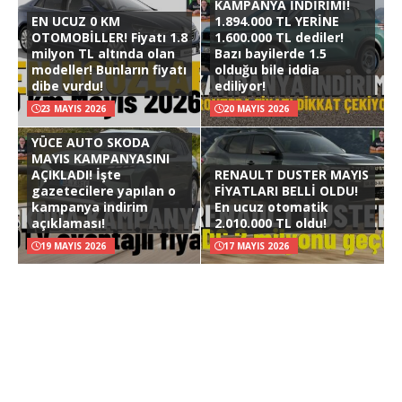
KAMPANYA İNDİRİMİ!
EN UCUZ 0 KM
1.894.000 TL YERİNE
OTOMOBİLLER! Fiyatı 1.8
1.600.000 TL dediler!
milyon TL altında olan
Bazı bayilerde 1.5
modeller! Bunların fiyatı
olduğu bile iddia
dibe vurdu!
ediliyor!
23 MAYIS 2026
20 MAYIS 2026
YÜCE AUTO SKODA
MAYIS KAMPANYASINI
AÇIKLADI! İşte
RENAULT DUSTER MAYIS
gazetecilere yapılan o
FİYATLARI BELLİ OLDU!
kampanya indirim
En ucuz otomatik
açıklaması!
2.010.000 TL oldu!
19 MAYIS 2026
17 MAYIS 2026