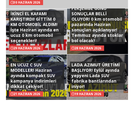
30 HAZIRAN 2026
PERŞEMBE GÜNÜ
İKİNCİ EL KAFAMI
SONUÇLAR BELLİ
KARIŞTIRDI! GİTTİM 0
OLUYOR! 0 km otomobil
KM OTOMOBİL ALDIM!
pazarında Haziran
İşte Haziran ayında en
sonuçları açıklanıyor!
ucuz 0 km otomobil
Temmuz ayında stoklar
seçenekleri!
bol olacak!
29 HAZIRAN 2026
28 HAZIRAN 2026
EN UCUZ C SUV
LADA AZIMUT ÜRETİMİ
MODELLER! Haziran
BAŞLIYOR! Eylül ayında
ayında kompakt SUV
yepyeni Lada SUV
kampanya indirimleri
fabrika bantlarından
dikkat çekiyor!
iniyor!
21 HAZIRAN 2026
19 HAZIRAN 2026