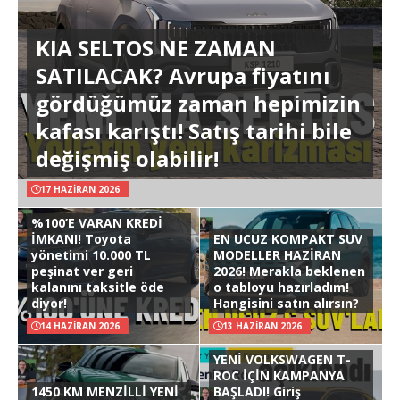
KIA SELTOS NE ZAMAN
SATILACAK? Avrupa fiyatını
gördüğümüz zaman hepimizin
kafası karıştı! Satış tarihi bile
değişmiş olabilir!
17 HAZIRAN 2026
%100’E VARAN KREDİ
İMKANI! Toyota
EN UCUZ KOMPAKT SUV
yönetimi 10.000 TL
MODELLER HAZİRAN
peşinat ver geri
2026! Merakla beklenen
kalanını taksitle öde
o tabloyu hazırladım!
diyor!
Hangisini satın alırsın?
14 HAZIRAN 2026
13 HAZIRAN 2026
YENİ VOLKSWAGEN T-
ROC İÇİN KAMPANYA
1450 KM MENZİLLİ YENİ
BAŞLADI! Giriş