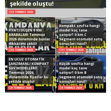
şekilde oluştu!
15 TEMMUZ 2026
Kompakt sınıfta hangi
FİYATI DÜŞEN 0 KM
model kaç tane
ARABALAR! Temmuz
satıyor? 0 km C
2026 döneminde bunlar
Segment otomobil satış
dikkatimi çekti!
sonuçları nasıl?
13 TEMMUZ 2026
11 TEMMUZ 2026
EN UCUZ OTOMATİK
ŞANZIMANLI KOMPAKT
Küçük sınıfta hangi
SUV MODELLERİ!
model kaç tane
Temmuz 2026
satıyor? 0 km B
döneminde fiyatlar bu
Segment otomobil satış
şekilde oluştu!
sonuçları nasıl?
9 TEMMUZ 2026
5 TEMMUZ 2026