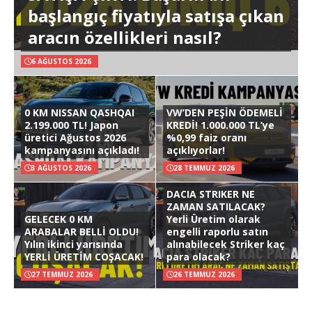
başlangıç fiyatıyla satışa çıkan
aracın özellikleri nasıl?
6 AĞUSTOS 2026
0 KM NISSAN QASHQAI
VW’DEN PEŞİN ÖDEMELİ
2.199.000 TL! Japon
KREDİ! 1.000.000 TL’ye
üretici Ağustos 2026
%0,99 faiz oranı
kampanyasını açıkladı!
açıklıyorlar!
3 AĞUSTOS 2026
28 TEMMUZ 2026
DACIA STRIKER NE
ZAMAN SATILACAK?
GELECEK 0 KM
Yerli Üretim olarak
ARABALAR BELLİ OLDU!
engelli raporlu satın
Yılın ikinci yarısında
alınabilecek Striker kaç
YERLİ ÜRETİM COŞACAK!
para olacak?
27 TEMMUZ 2026
26 TEMMUZ 2026