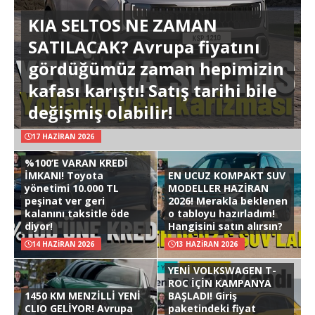
KIA SELTOS NE ZAMAN
SATILACAK? Avrupa fiyatını
gördüğümüz zaman hepimizin
kafası karıştı! Satış tarihi bile
değişmiş olabilir!
17 HAZIRAN 2026
%100’E VARAN KREDİ
İMKANI! Toyota
EN UCUZ KOMPAKT SUV
yönetimi 10.000 TL
MODELLER HAZİRAN
peşinat ver geri
2026! Merakla beklenen
kalanını taksitle öde
o tabloyu hazırladım!
diyor!
Hangisini satın alırsın?
14 HAZIRAN 2026
13 HAZIRAN 2026
YENİ VOLKSWAGEN T-
ROC İÇİN KAMPANYA
1450 KM MENZİLLİ YENİ
BAŞLADI! Giriş
CLIO GELİYOR! Avrupa
paketindeki fiyat