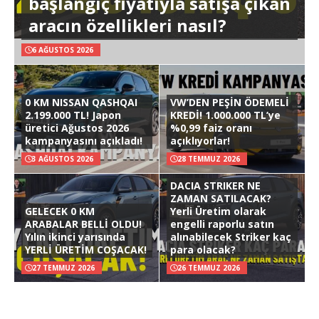
başlangıç fiyatıyla satışa çıkan
aracın özellikleri nasıl?
6 AĞUSTOS 2026
0 KM NISSAN QASHQAI
VW’DEN PEŞİN ÖDEMELİ
2.199.000 TL! Japon
KREDİ! 1.000.000 TL’ye
üretici Ağustos 2026
%0,99 faiz oranı
kampanyasını açıkladı!
açıklıyorlar!
3 AĞUSTOS 2026
28 TEMMUZ 2026
DACIA STRIKER NE
ZAMAN SATILACAK?
GELECEK 0 KM
Yerli Üretim olarak
ARABALAR BELLİ OLDU!
engelli raporlu satın
Yılın ikinci yarısında
alınabilecek Striker kaç
YERLİ ÜRETİM COŞACAK!
para olacak?
27 TEMMUZ 2026
26 TEMMUZ 2026