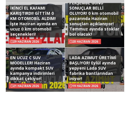
PERŞEMBE GÜNÜ
İKİNCİ EL KAFAMI
SONUÇLAR BELLİ
KARIŞTIRDI! GİTTİM 0
OLUYOR! 0 km otomobil
KM OTOMOBİL ALDIM!
pazarında Haziran
İşte Haziran ayında en
sonuçları açıklanıyor!
ucuz 0 km otomobil
Temmuz ayında stoklar
seçenekleri!
bol olacak!
29 HAZIRAN 2026
28 HAZIRAN 2026
EN UCUZ C SUV
LADA AZIMUT ÜRETİMİ
MODELLER! Haziran
BAŞLIYOR! Eylül ayında
ayında kompakt SUV
yepyeni Lada SUV
kampanya indirimleri
fabrika bantlarından
dikkat çekiyor!
iniyor!
21 HAZIRAN 2026
19 HAZIRAN 2026