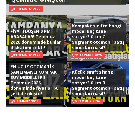
15 TEMMUZ 2026
Kompakt sınıfta hangi
FİYATI DÜŞEN 0 KM
model kaç tane
ARABALAR! Temmuz
satıyor? 0 km C
2026 döneminde bunlar
Segment otomobil satış
dikkatimi çekti!
sonuçları nasıl?
13 TEMMUZ 2026
11 TEMMUZ 2026
EN UCUZ OTOMATİK
ŞANZIMANLI KOMPAKT
Küçük sınıfta hangi
SUV MODELLERİ!
model kaç tane
Temmuz 2026
satıyor? 0 km B
döneminde fiyatlar bu
Segment otomobil satış
şekilde oluştu!
sonuçları nasıl?
9 TEMMUZ 2026
5 TEMMUZ 2026