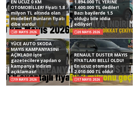
EN UCUZ 0 KM
1.894.000 TL YERİNE
OTOMOBİLLER! Fiyatı 1.8
1.600.000 TL dediler!
milyon TL altında olan
Bazı bayilerde 1.5
modeller! Bunların fiyatı
olduğu bile iddia
dibe vurdu!
ediliyor!
23 MAYIS 2026
20 MAYIS 2026
YÜCE AUTO SKODA
MAYIS KAMPANYASINI
AÇIKLADI! İşte
RENAULT DUSTER MAYIS
gazetecilere yapılan o
FİYATLARI BELLİ OLDU!
kampanya indirim
En ucuz otomatik
açıklaması!
2.010.000 TL oldu!
19 MAYIS 2026
17 MAYIS 2026