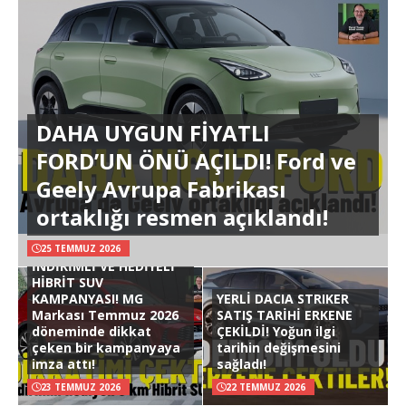
DAHA UYGUN FİYATLI
FORD’UN ÖNÜ AÇILDI! Ford ve
Geely Avrupa Fabrikası
ortaklığı resmen açıklandı!
25 TEMMUZ 2026
İNDİRİMLİ VE HEDİYELİ
HİBRİT SUV
KAMPANYASI! MG
YERLİ DACIA STRIKER
Markası Temmuz 2026
SATIŞ TARİHİ ERKENE
döneminde dikkat
ÇEKİLDİ! Yoğun ilgi
çeken bir kampanyaya
tarihin değişmesini
imza attı!
sağladı!
23 TEMMUZ 2026
22 TEMMUZ 2026