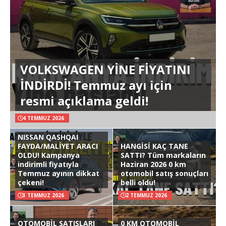
VOLKSWAGEN YİNE FİYATINI
İNDİRDİ! Temmuz ayı için
resmi açıklama geldi!
4 TEMMUZ 2026
NISSAN QASHQAI
FAYDA/MALİYET ARACI
HANGİSİ KAÇ TANE
OLDU! Kampanya
SATTI? Tüm markaların
indirimli fiyatıyla
Haziran 2026 0 km
Temmuz ayının dikkat
otomobil satış sonuçları
çekeni!
belli oldu!
3 TEMMUZ 2026
2 TEMMUZ 2026
OTOMOBİL SATIŞLARI
0 KM OTOMOBİL