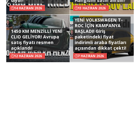
diyor!
Hangisini satın alırsın?
14 HAZIRAN 2026
13 HAZIRAN 2026
YENİ VOLKSWAGEN T-
ROC İÇİN KAMPANYA
1450 KM MENZİLLİ YENİ
BAŞLADI! Giriş
CLIO GELİYOR! Avrupa
paketindeki fiyat
satış fiyatı resmen
indirimli araba fiyatları
açıklandı!
açısından dikkat çekti!
12 HAZIRAN 2026
7 HAZIRAN 2026