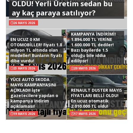
OLDU! Yerli Üretim sedan bu
ay kaç paraya satılıyor?
26 MAYIS 2026
KAMPANYA İNDİRİMİ!
EN UCUZ 0 KM
1.894.000 TL YERİNE
OTOMOBİLLER! Fiyatı 1.8
1.600.000 TL dediler!
milyon TL altında olan
Bazı bayilerde 1.5
modeller! Bunların fiyatı
olduğu bile iddia
dibe vurdu!
ediliyor!
23 MAYIS 2026
20 MAYIS 2026
YÜCE AUTO SKODA
MAYIS KAMPANYASINI
AÇIKLADI! İşte
RENAULT DUSTER MAYIS
gazetecilere yapılan o
FİYATLARI BELLİ OLDU!
kampanya indirim
En ucuz otomatik
açıklaması!
2.010.000 TL oldu!
19 MAYIS 2026
17 MAYIS 2026