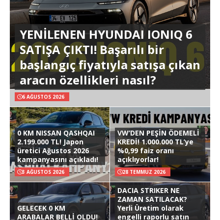
YENİLENEN HYUNDAI IONIQ 6
SATIŞA ÇIKTI! Başarılı bir
başlangıç fiyatıyla satışa çıkan
aracın özellikleri nasıl?
6 AĞUSTOS 2026
0 KM NISSAN QASHQAI
VW’DEN PEŞİN ÖDEMELİ
2.199.000 TL! Japon
KREDİ! 1.000.000 TL’ye
üretici Ağustos 2026
%0,99 faiz oranı
kampanyasını açıkladı!
açıklıyorlar!
3 AĞUSTOS 2026
28 TEMMUZ 2026
DACIA STRIKER NE
ZAMAN SATILACAK?
GELECEK 0 KM
Yerli Üretim olarak
ARABALAR BELLİ OLDU!
engelli raporlu satın