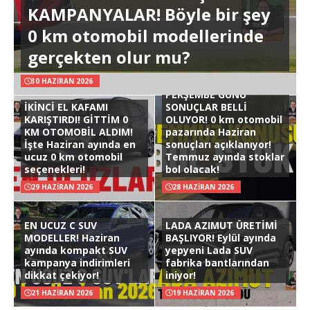
KAMPANYALAR! Böyle bir şey
0 km otomobil modellerinde
gerçekten olur mu?
30 HAZIRAN 2026
PERŞEMBE GÜNÜ
İKİNCİ EL KAFAMI
SONUÇLAR BELLİ
KARIŞTIRDI! GİTTİM 0
OLUYOR! 0 km otomobil
KM OTOMOBİL ALDIM!
pazarında Haziran
İşte Haziran ayında en
sonuçları açıklanıyor!
ucuz 0 km otomobil
Temmuz ayında stoklar
seçenekleri!
bol olacak!
29 HAZIRAN 2026
28 HAZIRAN 2026
EN UCUZ C SUV
LADA AZIMUT ÜRETİMİ
MODELLER! Haziran
BAŞLIYOR! Eylül ayında
ayında kompakt SUV
yepyeni Lada SUV
kampanya indirimleri
fabrika bantlarından
dikkat çekiyor!
iniyor!
21 HAZIRAN 2026
19 HAZIRAN 2026