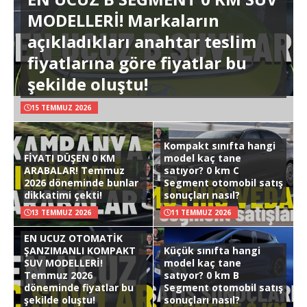
MODELLERİ! Markaların
açıkladıkları anahtar teslim
fiyatlarına göre fiyatlar bu
şekilde oluştu!
15 TEMMUZ 2026
Kompakt sınıfta hangi
FİYATI DÜŞEN 0 KM
model kaç tane
ARABALAR! Temmuz
satıyor? 0 km C
2026 döneminde bunlar
Segment otomobil satış
dikkatimi çekti!
sonuçları nasıl?
13 TEMMUZ 2026
11 TEMMUZ 2026
EN UCUZ OTOMATİK
ŞANZIMANLI KOMPAKT
Küçük sınıfta hangi
SUV MODELLERİ!
model kaç tane
Temmuz 2026
satıyor? 0 km B
döneminde fiyatlar bu
Segment otomobil satış
şekilde oluştu!
sonuçları nasıl?