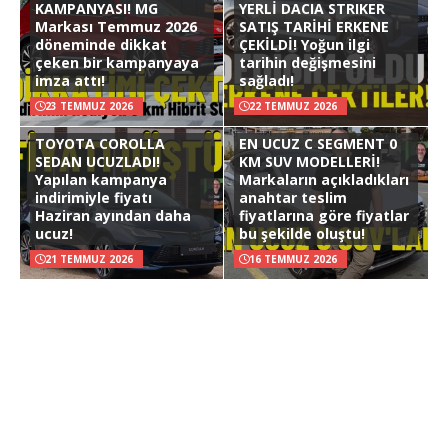
KAMPANYASI! MG
YERLİ DACIA STRIKER
Markası Temmuz 2026
SATIŞ TARİHİ ERKENE
döneminde dikkat
ÇEKİLDİ! Yoğun ilgi
çeken bir kampanyaya
tarihin değişmesini
imza attı!
sağladı!
23 TEMMUZ 2026
22 TEMMUZ 2026
TOYOTA COROLLA
EN UCUZ C SEGMENT 0
SEDAN UCUZLADI!
KM SUV MODELLERİ!
Yapılan kampanya
Markaların açıkladıkları
indirimiyle fiyatı
anahtar teslim
Haziran ayından daha
fiyatlarına göre fiyatlar
ucuz!
bu şekilde oluştu!
21 TEMMUZ 2026
16 TEMMUZ 2026