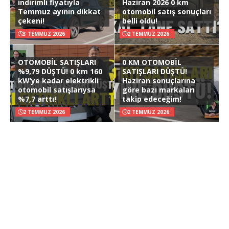
indirimli fiyatıyla
Haziran 2026 0 km
Temmuz ayının dikkat
otomobil satış sonuçları
çekeni!
belli oldu!
3 TEMMUZ 2026
2 TEMMUZ 2026
OTOMOBİL SATIŞLARI
0 KM OTOMOBİL
%9,79 DÜŞTÜ! 0 km 160
SATIŞLARI DÜŞTÜ!
kW’ye kadar elektrikli
Haziran sonuçlarına
otomobil satışlarıysa
göre bazı markaları
%7,7 arttı!
takip edeceğim!
2 TEMMUZ 2026
2 TEMMUZ 2026