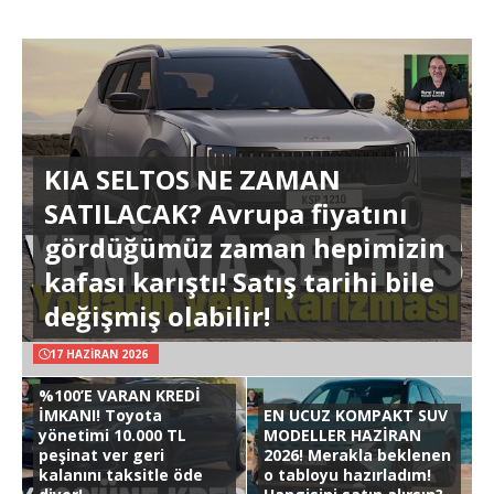
KIA SELTOS NE ZAMAN
SATILACAK? Avrupa fiyatını
gördüğümüz zaman hepimizin
kafası karıştı! Satış tarihi bile
değişmiş olabilir!
17 HAZIRAN 2026
%100’E VARAN KREDİ
İMKANI! Toyota
EN UCUZ KOMPAKT SUV
yönetimi 10.000 TL
MODELLER HAZİRAN
peşinat ver geri
2026! Merakla beklenen
kalanını taksitle öde
o tabloyu hazırladım!