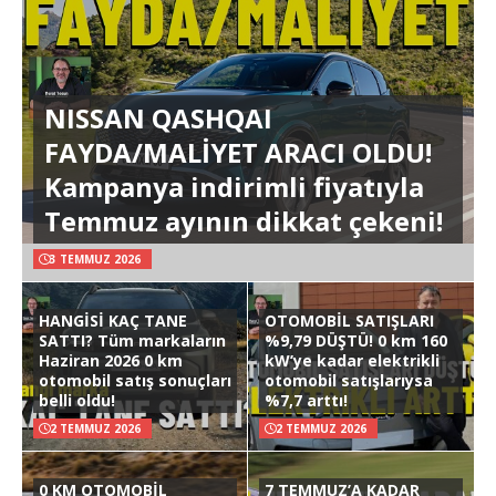
NISSAN QASHQAI
FAYDA/MALİYET ARACI OLDU!
Kampanya indirimli fiyatıyla
Temmuz ayının dikkat çekeni!
3 TEMMUZ 2026
HANGİSİ KAÇ TANE
OTOMOBİL SATIŞLARI
SATTI? Tüm markaların
%9,79 DÜŞTÜ! 0 km 160
Haziran 2026 0 km
kW’ye kadar elektrikli
otomobil satış sonuçları
otomobil satışlarıysa
belli oldu!
%7,7 arttı!
2 TEMMUZ 2026
2 TEMMUZ 2026
0 KM OTOMOBİL
7 TEMMUZ’A KADAR