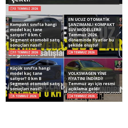
13 TEMMUZ 2026
EN UCUZ OTOMATİK
Kompakt sınıfta hangi
ŞANZIMANLI KOMPAKT
model kaç tane
SUV MODELLERİ!
satıyor? 0 km C
Temmuz 2026
Segment otomobil satış
döneminde fiyatlar bu
sonuçları nasıl?
şekilde oluştu!
11 TEMMUZ 2026
9 TEMMUZ 2026
Küçük sınıfta hangi
model kaç tane
VOLKSWAGEN YİNE
satıyor? 0 km B
FİYATINI İNDİRDİ!
Segment otomobil satış
Temmuz ayı için resmi
sonuçları nasıl?
açıklama geldi!
5 TEMMUZ 2026
4 TEMMUZ 2026