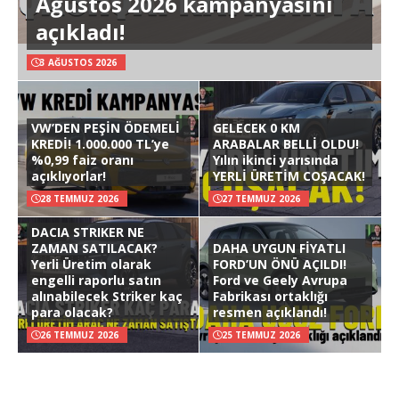
Ağustos 2026 kampanyasını
açıkladı!
3 AĞUSTOS 2026
VW’DEN PEŞİN ÖDEMELİ
GELECEK 0 KM
KREDİ! 1.000.000 TL’ye
ARABALAR BELLİ OLDU!
%0,99 faiz oranı
Yılın ikinci yarısında
açıklıyorlar!
YERLİ ÜRETİM COŞACAK!
28 TEMMUZ 2026
27 TEMMUZ 2026
DACIA STRIKER NE
ZAMAN SATILACAK?
DAHA UYGUN FİYATLI
Yerli Üretim olarak
FORD’UN ÖNÜ AÇILDI!
engelli raporlu satın
Ford ve Geely Avrupa
alınabilecek Striker kaç
Fabrikası ortaklığı
para olacak?
resmen açıklandı!
26 TEMMUZ 2026
25 TEMMUZ 2026