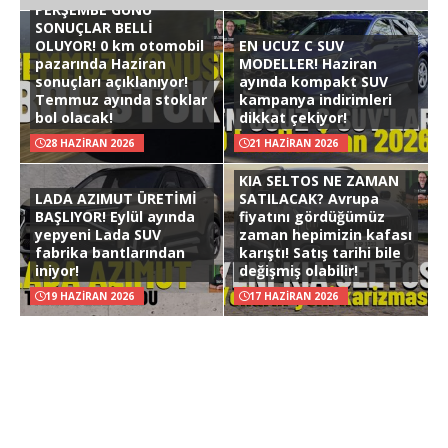
PERŞEMBE GÜNÜ
SONUÇLAR BELLİ
OLUYOR! 0 km otomobil
EN UCUZ C SUV
pazarında Haziran
MODELLER! Haziran
sonuçları açıklanıyor!
ayında kompakt SUV
Temmuz ayında stoklar
kampanya indirimleri
bol olacak!
dikkat çekiyor!
28 HAZIRAN 2026
21 HAZIRAN 2026
KIA SELTOS NE ZAMAN
LADA AZIMUT ÜRETİMİ
SATILACAK? Avrupa
BAŞLIYOR! Eylül ayında
fiyatını gördüğümüz
yepyeni Lada SUV
zaman hepimizin kafası
fabrika bantlarından
karıştı! Satış tarihi bile
iniyor!
değişmiş olabilir!
19 HAZIRAN 2026
17 HAZIRAN 2026