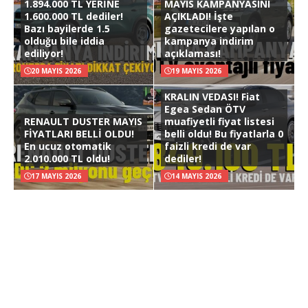
1.894.000 TL YERİNE
MAYIS KAMPANYASINI
1.600.000 TL dediler!
AÇIKLADI! İşte
Bazı bayilerde 1.5
gazetecilere yapılan o
olduğu bile iddia
kampanya indirim
ediliyor!
açıklaması!
20 MAYIS 2026
19 MAYIS 2026
KRALIN VEDASI! Fiat
Egea Sedan ÖTV
RENAULT DUSTER MAYIS
muafiyetli fiyat listesi
FİYATLARI BELLİ OLDU!
belli oldu! Bu fiyatlarla 0
En ucuz otomatik
faizli kredi de var
2.010.000 TL oldu!
dediler!
17 MAYIS 2026
14 MAYIS 2026