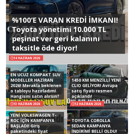
%100’E VARAN KREDİ İMKANI!
Toyota yönetimi 10.000 TL
peşinat ver geri kalanını
taksitle öde diyor!
14 HAZIRAN 2026
EN UCUZ KOMPAKT SUV
MODELLER HAZİRAN
1450 KM MENZİLLİ YENİ
2026! Merakla beklenen
CLIO GELİYOR! Avrupa
o tabloyu hazırladım!
satış fiyatı resmen
Hangisini satın alırsın?
açıklandı!
13 HAZIRAN 2026
12 HAZIRAN 2026
YENİ VOLKSWAGEN T-
ROC İÇİN KAMPANYA
TOYOTA COROLLA
BAŞLADI! Giriş
SEDAN KAMPANYA
paketindeki fiyat
İNDİRİMİ BELLİ OLDU!