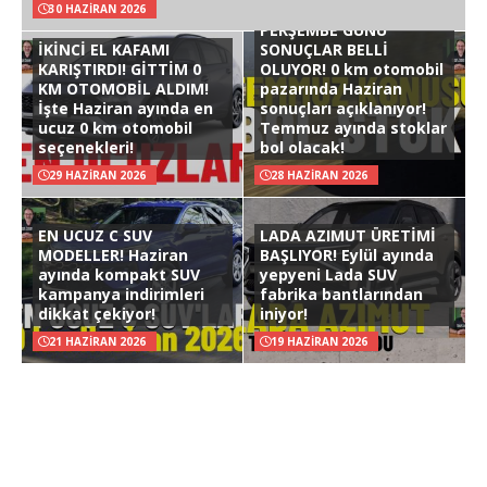
30 HAZIRAN 2026
PERŞEMBE GÜNÜ
İKİNCİ EL KAFAMI
SONUÇLAR BELLİ
KARIŞTIRDI! GİTTİM 0
OLUYOR! 0 km otomobil
KM OTOMOBİL ALDIM!
pazarında Haziran
İşte Haziran ayında en
sonuçları açıklanıyor!
ucuz 0 km otomobil
Temmuz ayında stoklar
seçenekleri!
bol olacak!
29 HAZIRAN 2026
28 HAZIRAN 2026
EN UCUZ C SUV
LADA AZIMUT ÜRETİMİ
MODELLER! Haziran
BAŞLIYOR! Eylül ayında
ayında kompakt SUV
yepyeni Lada SUV
kampanya indirimleri
fabrika bantlarından
dikkat çekiyor!
iniyor!
21 HAZIRAN 2026
19 HAZIRAN 2026