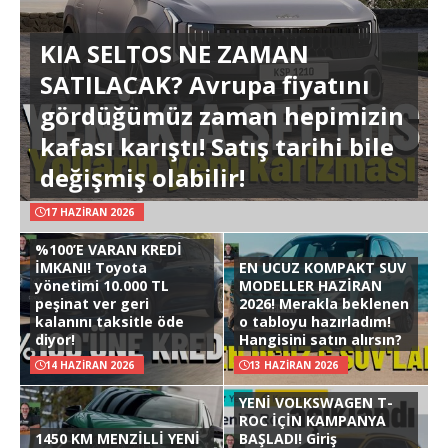
KIA SELTOS NE ZAMAN
SATILACAK? Avrupa fiyatını
gördüğümüz zaman hepimizin
kafası karıştı! Satış tarihi bile
değişmiş olabilir!
17 HAZIRAN 2026
%100’E VARAN KREDİ
İMKANI! Toyota
EN UCUZ KOMPAKT SUV
yönetimi 10.000 TL
MODELLER HAZİRAN
peşinat ver geri
2026! Merakla beklenen
kalanını taksitle öde
o tabloyu hazırladım!
diyor!
Hangisini satın alırsın?
14 HAZIRAN 2026
13 HAZIRAN 2026
YENİ VOLKSWAGEN T-
ROC İÇİN KAMPANYA
1450 KM MENZİLLİ YENİ
BAŞLADI! Giriş