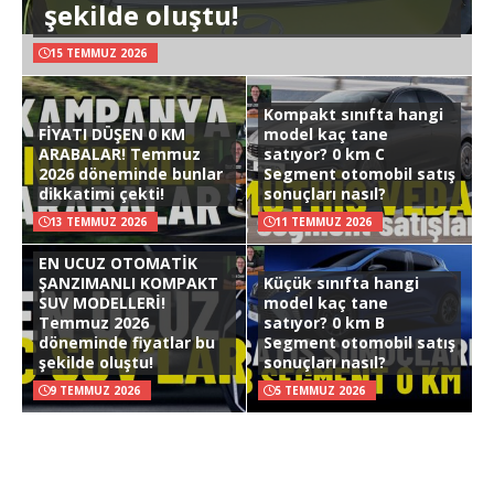
şekilde oluştu!
15 TEMMUZ 2026
Kompakt sınıfta hangi
FİYATI DÜŞEN 0 KM
model kaç tane
ARABALAR! Temmuz
satıyor? 0 km C
2026 döneminde bunlar
Segment otomobil satış
dikkatimi çekti!
sonuçları nasıl?
13 TEMMUZ 2026
11 TEMMUZ 2026
EN UCUZ OTOMATİK
ŞANZIMANLI KOMPAKT
Küçük sınıfta hangi
SUV MODELLERİ!
model kaç tane
Temmuz 2026
satıyor? 0 km B
döneminde fiyatlar bu
Segment otomobil satış
şekilde oluştu!
sonuçları nasıl?
9 TEMMUZ 2026
5 TEMMUZ 2026