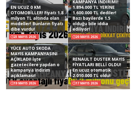
KAMPANYA İNDİRİMİ!
EN UCUZ 0 KM
1.894.000 TL YERİNE
OTOMOBİLLER! Fiyatı 1.8
1.600.000 TL dediler!
milyon TL altında olan
Bazı bayilerde 1.5
modeller! Bunların fiyatı
olduğu bile iddia
dibe vurdu!
ediliyor!
23 MAYIS 2026
20 MAYIS 2026
YÜCE AUTO SKODA
MAYIS KAMPANYASINI
AÇIKLADI! İşte
RENAULT DUSTER MAYIS
gazetecilere yapılan o
FİYATLARI BELLİ OLDU!
kampanya indirim
En ucuz otomatik
açıklaması!
2.010.000 TL oldu!
19 MAYIS 2026
17 MAYIS 2026