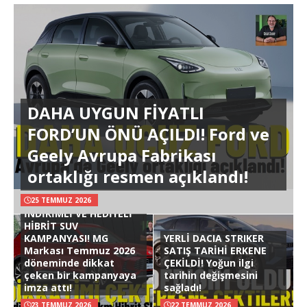
DAHA UYGUN FİYATLI
FORD’UN ÖNÜ AÇILDI! Ford ve
Geely Avrupa Fabrikası
ortaklığı resmen açıklandı!
25 TEMMUZ 2026
İNDİRİMLİ VE HEDİYELİ
HİBRİT SUV
KAMPANYASI! MG
YERLİ DACIA STRIKER
Markası Temmuz 2026
SATIŞ TARİHİ ERKENE
döneminde dikkat
ÇEKİLDİ! Yoğun ilgi
çeken bir kampanyaya
tarihin değişmesini
imza attı!
sağladı!
23 TEMMUZ 2026
22 TEMMUZ 2026