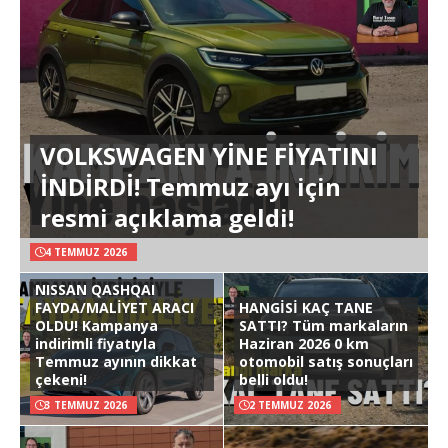
VOLKSWAGEN YİNE FİYATINI
İNDİRDİ! Temmuz ayı için
resmi açıklama geldi!
4 TEMMUZ 2026
NISSAN QASHQAI
FAYDA/MALİYET ARACI
HANGİSİ KAÇ TANE
OLDU! Kampanya
SATTI? Tüm markaların
indirimli fiyatıyla
Haziran 2026 0 km
Temmuz ayının dikkat
otomobil satış sonuçları
çekeni!
belli oldu!
3 TEMMUZ 2026
2 TEMMUZ 2026