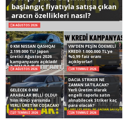
başlangıç fiyatıyla satışa çıkan
aracın özellikleri nasıl?
6 AĞUSTOS 2026
0 KM NISSAN QASHQAI
VW’DEN PEŞİN ÖDEMELİ
2.199.000 TL! Japon
KREDİ! 1.000.000 TL’ye
üretici Ağustos 2026
%0,99 faiz oranı
kampanyasını açıkladı!
açıklıyorlar!
3 AĞUSTOS 2026
28 TEMMUZ 2026
DACIA STRIKER NE
ZAMAN SATILACAK?
GELECEK 0 KM
Yerli Üretim olarak
ARABALAR BELLİ OLDU!
engelli raporlu satın
Yılın ikinci yarısında
alınabilecek Striker kaç
YERLİ ÜRETİM COŞACAK!
para olacak?
27 TEMMUZ 2026
26 TEMMUZ 2026