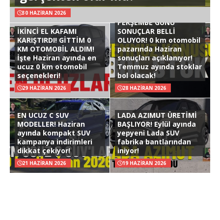
30 HAZIRAN 2026
PERŞEMBE GÜNÜ
İKİNCİ EL KAFAMI
SONUÇLAR BELLİ
KARIŞTIRDI! GİTTİM 0
OLUYOR! 0 km otomobil
KM OTOMOBİL ALDIM!
pazarında Haziran
İşte Haziran ayında en
sonuçları açıklanıyor!
ucuz 0 km otomobil
Temmuz ayında stoklar
seçenekleri!
bol olacak!
29 HAZIRAN 2026
28 HAZIRAN 2026
EN UCUZ C SUV
LADA AZIMUT ÜRETİMİ
MODELLER! Haziran
BAŞLIYOR! Eylül ayında
ayında kompakt SUV
yepyeni Lada SUV
kampanya indirimleri
fabrika bantlarından
dikkat çekiyor!
iniyor!
21 HAZIRAN 2026
19 HAZIRAN 2026