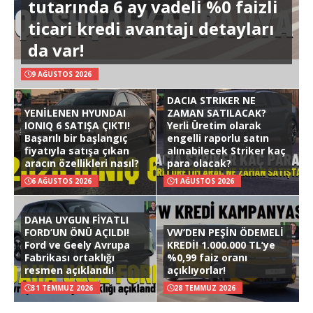
tutarında 6 ay vadeli %0 faizli
ticari kredi avantajı detayları
da var!
9 AĞUSTOS 2026
DACIA STRIKER NE
YENİLENEN HYUNDAI
ZAMAN SATILACAK?
IONIQ 6 SATIŞA ÇIKTI!
Yerli Üretim olarak
Başarılı bir başlangıç
engelli raporlu satın
fiyatıyla satışa çıkan
alınabilecek Striker kaç
aracın özellikleri nasıl?
para olacak?
6 AĞUSTOS 2026
1 AĞUSTOS 2026
DAHA UYGUN FİYATLI
FORD’UN ÖNÜ AÇILDI!
VW’DEN PEŞİN ÖDEMELİ
Ford ve Geely Avrupa
KREDİ! 1.000.000 TL’ye
Fabrikası ortaklığı
%0,99 faiz oranı
resmen açıklandı!
açıklıyorlar!
31 TEMMUZ 2026
28 TEMMUZ 2026