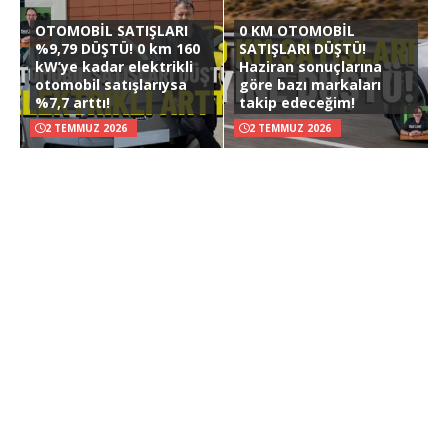
OTOMOBİL SATIŞLARI
0 KM OTOMOBİL
%9,79 DÜŞTÜ! 0 km 160
SATIŞLARI DÜŞTÜ!
kW’ye kadar elektrikli
Haziran sonuçlarına
otomobil satışlarıysa
göre bazı markaları
%7,7 arttı!
takip edeceğim!
2 TEMMUZ 2026
2 TEMMUZ 2026