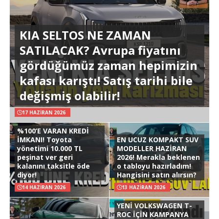
KIA SELTOS NE ZAMAN
SATILACAK? Avrupa fiyatını
gördüğümüz zaman hepimizin
kafası karıştı! Satış tarihi bile
değişmiş olabilir!
17 HAZIRAN 2026
%100’E VARAN KREDİ
İMKANI! Toyota
EN UCUZ KOMPAKT SUV
yönetimi 10.000 TL
MODELLER HAZİRAN
peşinat ver geri
2026! Merakla beklenen
kalanını taksitle öde
o tabloyu hazırladım!
diyor!
Hangisini satın alırsın?
14 HAZIRAN 2026
13 HAZIRAN 2026
YENİ VOLKSWAGEN T-
ROC İÇİN KAMPANYA