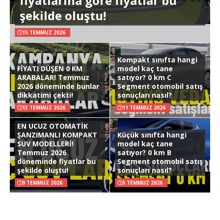
fiyatlarına göre fiyatlar bu
şekilde oluştu!
15 TEMMUZ 2026
Kompakt sınıfta hangi
FİYATI DÜŞEN 0 KM
model kaç tane
ARABALAR! Temmuz
satıyor? 0 km C
2026 döneminde bunlar
Segment otomobil satış
dikkatimi çekti!
sonuçları nasıl?
13 TEMMUZ 2026
11 TEMMUZ 2026
EN UCUZ OTOMATİK
ŞANZIMANLI KOMPAKT
Küçük sınıfta hangi
SUV MODELLERİ!
model kaç tane
Temmuz 2026
satıyor? 0 km B
döneminde fiyatlar bu
Segment otomobil satış
şekilde oluştu!
sonuçları nasıl?
9 TEMMUZ 2026
5 TEMMUZ 2026