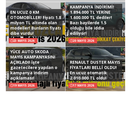
KAMPANYA İNDİRİMİ!
EN UCUZ 0 KM
1.894.000 TL YERİNE
OTOMOBİLLER! Fiyatı 1.8
1.600.000 TL dediler!
milyon TL altında olan
Bazı bayilerde 1.5
modeller! Bunların fiyatı
olduğu bile iddia
dibe vurdu!
ediliyor!
23 MAYIS 2026
20 MAYIS 2026
YÜCE AUTO SKODA
MAYIS KAMPANYASINI
AÇIKLADI! İşte
RENAULT DUSTER MAYIS
gazetecilere yapılan o
FİYATLARI BELLİ OLDU!
kampanya indirim
En ucuz otomatik
açıklaması!
2.010.000 TL oldu!
19 MAYIS 2026
17 MAYIS 2026