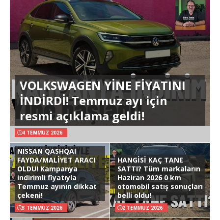
VOLKSWAGEN YİNE FİYATINI
İNDİRDİ! Temmuz ayı için
resmi açıklama geldi!
4 TEMMUZ 2026
NISSAN QASHQAI
FAYDA/MALİYET ARACI
HANGİSİ KAÇ TANE
OLDU! Kampanya
SATTI? Tüm markaların
indirimli fiyatıyla
Haziran 2026 0 km
Temmuz ayının dikkat
otomobil satış sonuçları
çekeni!
belli oldu!
3 TEMMUZ 2026
2 TEMMUZ 2026