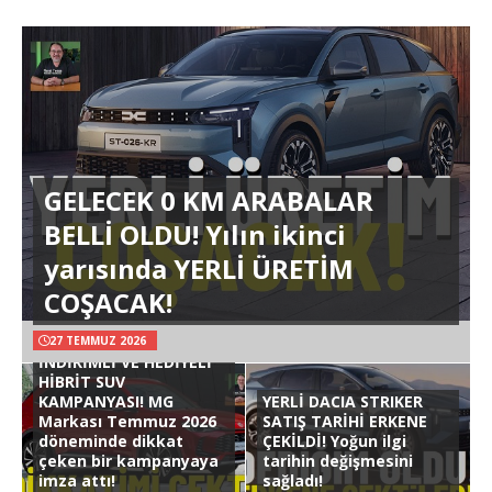
GELECEK 0 KM ARABALAR
BELLİ OLDU! Yılın ikinci
yarısında YERLİ ÜRETİM
COŞACAK!
27 TEMMUZ 2026
İNDİRİMLİ VE HEDİYELİ
HİBRİT SUV
KAMPANYASI! MG
YERLİ DACIA STRIKER
Markası Temmuz 2026
SATIŞ TARİHİ ERKENE
döneminde dikkat
ÇEKİLDİ! Yoğun ilgi
çeken bir kampanyaya
tarihin değişmesini
imza attı!
sağladı!