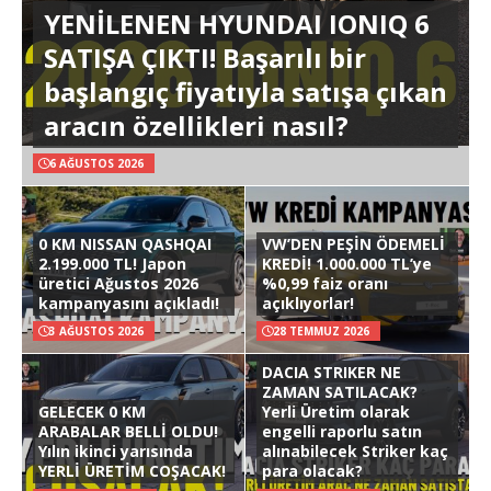
YENİLENEN HYUNDAI IONIQ 6
SATIŞA ÇIKTI! Başarılı bir
başlangıç fiyatıyla satışa çıkan
aracın özellikleri nasıl?
6 AĞUSTOS 2026
0 KM NISSAN QASHQAI
VW’DEN PEŞİN ÖDEMELİ
2.199.000 TL! Japon
KREDİ! 1.000.000 TL’ye
üretici Ağustos 2026
%0,99 faiz oranı
kampanyasını açıkladı!
açıklıyorlar!
3 AĞUSTOS 2026
28 TEMMUZ 2026
DACIA STRIKER NE
ZAMAN SATILACAK?
GELECEK 0 KM
Yerli Üretim olarak
ARABALAR BELLİ OLDU!
engelli raporlu satın
Yılın ikinci yarısında
alınabilecek Striker kaç
YERLİ ÜRETİM COŞACAK!
para olacak?