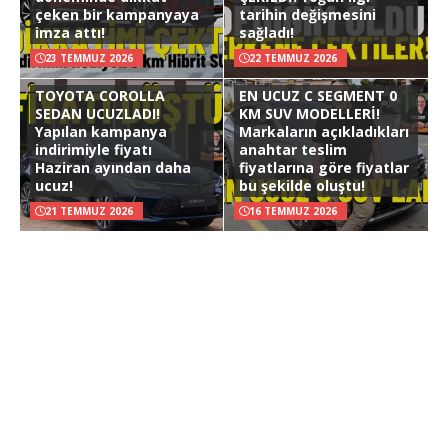
çeken bir kampanyaya
tarihin değişmesini
imza attı!
sağladı!
23 TEMMUZ 2026
22 TEMMUZ 2026
TOYOTA COROLLA
EN UCUZ C SEGMENT 0
SEDAN UCUZLADI!
KM SUV MODELLERİ!
Yapılan kampanya
Markaların açıkladıkları
indirimiyle fiyatı
anahtar teslim
Haziran ayından daha
fiyatlarına göre fiyatlar
ucuz!
bu şekilde oluştu!
21 TEMMUZ 2026
16 TEMMUZ 2026