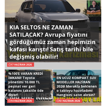
KIA SELTOS NE ZAMAN
SATILACAK? Avrupa fiyatını
gördüğümüz zaman hepimizin
kafası karıştı! Satış tarihi bile
değişmiş olabilir!
17 HAZIRAN 2026
%100’E VARAN KREDİ
İMKANI! Toyota
EN UCUZ KOMPAKT SUV
yönetimi 10.000 TL
MODELLER HAZİRAN
peşinat ver geri
2026! Merakla beklenen
kalanını taksitle öde
o tabloyu hazırladım!
diyor!
Hangisini satın alırsın?
14 HAZIRAN 2026
13 HAZIRAN 2026