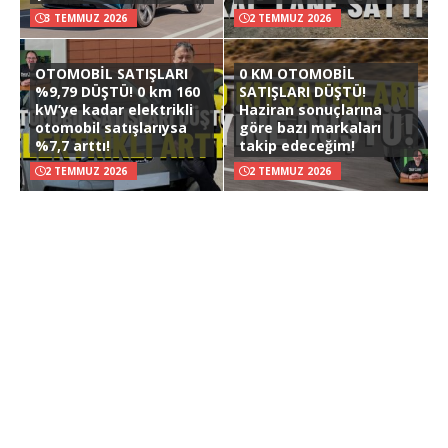
3 TEMMUZ 2026
2 TEMMUZ 2026
OTOMOBİL SATIŞLARI
0 KM OTOMOBİL
%9,79 DÜŞTÜ! 0 km 160
SATIŞLARI DÜŞTÜ!
kW’ye kadar elektrikli
Haziran sonuçlarına
otomobil satışlarıysa
göre bazı markaları
%7,7 arttı!
takip edeceğim!
2 TEMMUZ 2026
2 TEMMUZ 2026