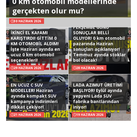
0 km otomobil modellerinde
gerçekten olur mu?
30 HAZIRAN 2026
PERŞEMBE GÜNÜ
İKİNCİ EL KAFAMI
SONUÇLAR BELLİ
KARIŞTIRDI! GİTTİM 0
OLUYOR! 0 km otomobil
KM OTOMOBİL ALDIM!
pazarında Haziran
İşte Haziran ayında en
sonuçları açıklanıyor!
ucuz 0 km otomobil
Temmuz ayında stoklar
seçenekleri!
bol olacak!
29 HAZIRAN 2026
28 HAZIRAN 2026
EN UCUZ C SUV
LADA AZIMUT ÜRETİMİ
MODELLER! Haziran
BAŞLIYOR! Eylül ayında
ayında kompakt SUV
yepyeni Lada SUV
kampanya indirimleri
fabrika bantlarından
dikkat çekiyor!
iniyor!
21 HAZIRAN 2026
19 HAZIRAN 2026