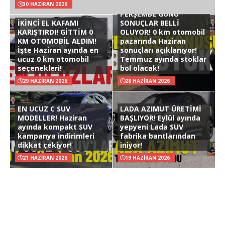
30 HAZIRAN 2026
PERŞEMBE GÜNÜ
İKİNCİ EL KAFAMI
SONUÇLAR BELLİ
KARIŞTIRDI! GİTTİM 0
OLUYOR! 0 km otomobil
KM OTOMOBİL ALDIM!
pazarında Haziran
İşte Haziran ayında en
sonuçları açıklanıyor!
ucuz 0 km otomobil
Temmuz ayında stoklar
seçenekleri!
bol olacak!
29 HAZIRAN 2026
28 HAZIRAN 2026
EN UCUZ C SUV
LADA AZIMUT ÜRETİMİ
MODELLER! Haziran
BAŞLIYOR! Eylül ayında
ayında kompakt SUV
yepyeni Lada SUV
kampanya indirimleri
fabrika bantlarından
dikkat çekiyor!
iniyor!
21 HAZIRAN 2026
19 HAZIRAN 2026