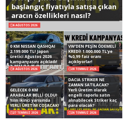
başlangıç fiyatıyla satışa çıkan
aracın özellikleri nasıl?
6 AĞUSTOS 2026
0 KM NISSAN QASHQAI
VW’DEN PEŞİN ÖDEMELİ
2.199.000 TL! Japon
KREDİ! 1.000.000 TL’ye
üretici Ağustos 2026
%0,99 faiz oranı
kampanyasını açıkladı!
açıklıyorlar!
3 AĞUSTOS 2026
28 TEMMUZ 2026
DACIA STRIKER NE
ZAMAN SATILACAK?
GELECEK 0 KM
Yerli Üretim olarak
ARABALAR BELLİ OLDU!
engelli raporlu satın
Yılın ikinci yarısında
alınabilecek Striker kaç
YERLİ ÜRETİM COŞACAK!
para olacak?
27 TEMMUZ 2026
26 TEMMUZ 2026