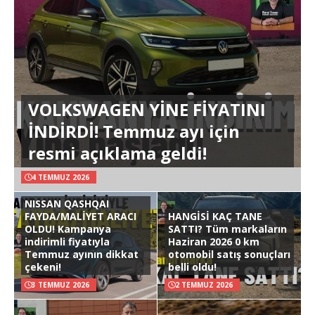
VOLKSWAGEN YİNE FİYATINI
İNDİRDİ! Temmuz ayı için
resmi açıklama geldi!
4 TEMMUZ 2026
NISSAN QASHQAI
FAYDA/MALİYET ARACI
HANGİSİ KAÇ TANE
OLDU! Kampanya
SATTI? Tüm markaların
indirimli fiyatıyla
Haziran 2026 0 km
Temmuz ayının dikkat
otomobil satış sonuçları
çekeni!
belli oldu!
3 TEMMUZ 2026
2 TEMMUZ 2026