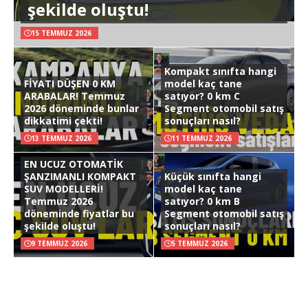
şekilde oluştu!
15 TEMMUZ 2026
Kompakt sınıfta hangi
FİYATI DÜŞEN 0 KM
model kaç tane
ARABALAR! Temmuz
satıyor? 0 km C
2026 döneminde bunlar
Segment otomobil satış
dikkatimi çekti!
sonuçları nasıl?
13 TEMMUZ 2026
11 TEMMUZ 2026
EN UCUZ OTOMATİK
ŞANZIMANLI KOMPAKT
Küçük sınıfta hangi
SUV MODELLERİ!
model kaç tane
Temmuz 2026
satıyor? 0 km B
döneminde fiyatlar bu
Segment otomobil satış
şekilde oluştu!
sonuçları nasıl?
9 TEMMUZ 2026
5 TEMMUZ 2026