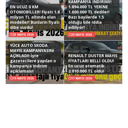
KAMPANYA İNDİRİMİ!
EN UCUZ 0 KM
1.894.000 TL YERİNE
OTOMOBİLLER! Fiyatı 1.8
1.600.000 TL dediler!
milyon TL altında olan
Bazı bayilerde 1.5
modeller! Bunların fiyatı
olduğu bile iddia
dibe vurdu!
ediliyor!
23 MAYIS 2026
20 MAYIS 2026
YÜCE AUTO SKODA
MAYIS KAMPANYASINI
AÇIKLADI! İşte
RENAULT DUSTER MAYIS
gazetecilere yapılan o
FİYATLARI BELLİ OLDU!
kampanya indirim
En ucuz otomatik
açıklaması!
2.010.000 TL oldu!
19 MAYIS 2026
17 MAYIS 2026