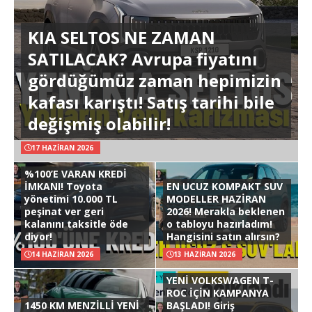
KIA SELTOS NE ZAMAN
SATILACAK? Avrupa fiyatını
gördüğümüz zaman hepimizin
kafası karıştı! Satış tarihi bile
değişmiş olabilir!
17 HAZIRAN 2026
%100’E VARAN KREDİ
İMKANI! Toyota
EN UCUZ KOMPAKT SUV
yönetimi 10.000 TL
MODELLER HAZİRAN
peşinat ver geri
2026! Merakla beklenen
kalanını taksitle öde
o tabloyu hazırladım!
diyor!
Hangisini satın alırsın?
14 HAZIRAN 2026
13 HAZIRAN 2026
YENİ VOLKSWAGEN T-
ROC İÇİN KAMPANYA
1450 KM MENZİLLİ YENİ
BAŞLADI! Giriş