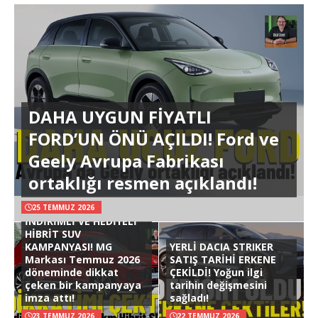
DAHA UYGUN FİYATLI
FORD’UN ÖNÜ AÇILDI! Ford ve
Geely Avrupa Fabrikası
ortaklığı resmen açıklandı!
25 TEMMUZ 2026
İNDİRİMLİ VE HEDİYELİ
HİBRİT SUV
KAMPANYASI! MG
YERLİ DACIA STRIKER
Markası Temmuz 2026
SATIŞ TARİHİ ERKENE
döneminde dikkat
ÇEKİLDİ! Yoğun ilgi
çeken bir kampanyaya
tarihin değişmesini
imza attı!
sağladı!
23 TEMMUZ 2026
22 TEMMUZ 2026