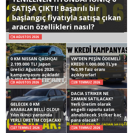
SATIŞA ÇIKTI! Başarılı bir
başlangıç fiyatıyla satışa çıkan
aracın özellikleri nasıl?
6 AĞUSTOS 2026
0 KM NISSAN QASHQAI
VW’DEN PEŞİN ÖDEMELİ
2.199.000 TL! Japon
KREDİ! 1.000.000 TL’ye
üretici Ağustos 2026
%0,99 faiz oranı
kampanyasını açıkladı!
açıklıyorlar!
3 AĞUSTOS 2026
28 TEMMUZ 2026
DACIA STRIKER NE
ZAMAN SATILACAK?
GELECEK 0 KM
Yerli Üretim olarak
ARABALAR BELLİ OLDU!
engelli raporlu satın
Yılın ikinci yarısında
alınabilecek Striker kaç
YERLİ ÜRETİM COŞACAK!
para olacak?
27 TEMMUZ 2026
26 TEMMUZ 2026