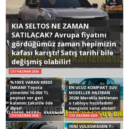
KIA SELTOS NE ZAMAN
SATILACAK? Avrupa fiyatını
gördüğümüz zaman hepimizin
kafası karıştı! Satış tarihi bile
değişmiş olabilir!
17 HAZIRAN 2026
%100’E VARAN KREDİ
İMKANI! Toyota
EN UCUZ KOMPAKT SUV
yönetimi 10.000 TL
MODELLER HAZİRAN
peşinat ver geri
2026! Merakla beklenen
kalanını taksitle öde
o tabloyu hazırladım!
diyor!
Hangisini satın alırsın?
14 HAZIRAN 2026
13 HAZIRAN 2026
YENİ VOLKSWAGEN T-