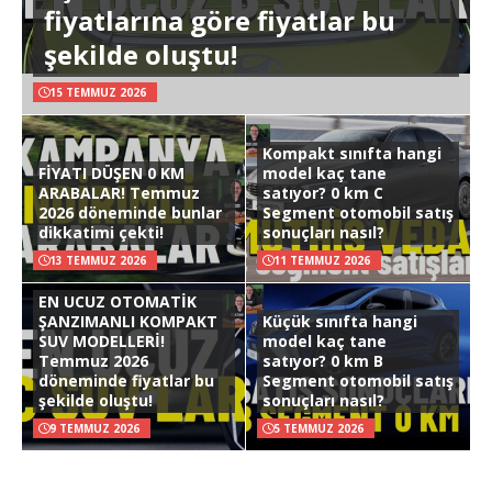
fiyatlarına göre fiyatlar bu
şekilde oluştu!
15 TEMMUZ 2026
Kompakt sınıfta hangi
FİYATI DÜŞEN 0 KM
model kaç tane
ARABALAR! Temmuz
satıyor? 0 km C
2026 döneminde bunlar
Segment otomobil satış
dikkatimi çekti!
sonuçları nasıl?
13 TEMMUZ 2026
11 TEMMUZ 2026
EN UCUZ OTOMATİK
ŞANZIMANLI KOMPAKT
Küçük sınıfta hangi
SUV MODELLERİ!
model kaç tane
Temmuz 2026
satıyor? 0 km B
döneminde fiyatlar bu
Segment otomobil satış
şekilde oluştu!
sonuçları nasıl?
9 TEMMUZ 2026
5 TEMMUZ 2026