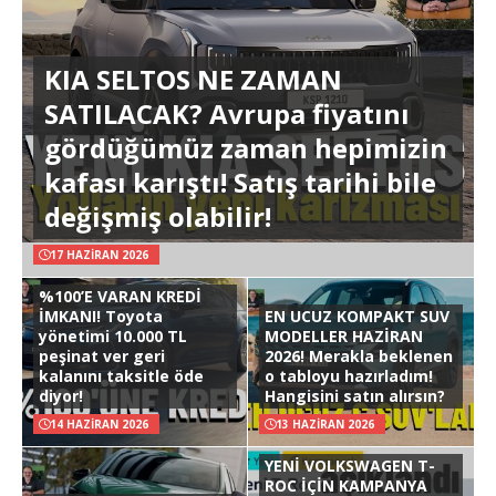
KIA SELTOS NE ZAMAN
SATILACAK? Avrupa fiyatını
gördüğümüz zaman hepimizin
kafası karıştı! Satış tarihi bile
değişmiş olabilir!
17 HAZIRAN 2026
%100’E VARAN KREDİ
İMKANI! Toyota
EN UCUZ KOMPAKT SUV
yönetimi 10.000 TL
MODELLER HAZİRAN
peşinat ver geri
2026! Merakla beklenen
kalanını taksitle öde
o tabloyu hazırladım!
diyor!
Hangisini satın alırsın?
14 HAZIRAN 2026
13 HAZIRAN 2026
YENİ VOLKSWAGEN T-
ROC İÇİN KAMPANYA