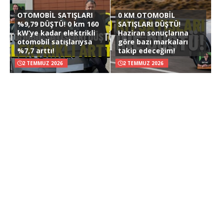
OTOMOBİL SATIŞLARI
0 KM OTOMOBİL
%9,79 DÜŞTÜ! 0 km 160
SATIŞLARI DÜŞTÜ!
kW’ye kadar elektrikli
Haziran sonuçlarına
otomobil satışlarıysa
göre bazı markaları
%7,7 arttı!
takip edeceğim!
2 TEMMUZ 2026
2 TEMMUZ 2026