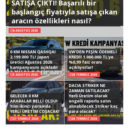
SATIŞA ÇIKTI! Başarılı bir
başlangıç fiyatıyla satışa çıkan
aracın özellikleri nasıl?
6 AĞUSTOS 2026
0 KM NISSAN QASHQAI
VW’DEN PEŞİN ÖDEMELİ
2.199.000 TL! Japon
KREDİ! 1.000.000 TL’ye
üretici Ağustos 2026
%0,99 faiz oranı
kampanyasını açıkladı!
açıklıyorlar!
3 AĞUSTOS 2026
28 TEMMUZ 2026
DACIA STRIKER NE
ZAMAN SATILACAK?
GELECEK 0 KM
Yerli Üretim olarak
ARABALAR BELLİ OLDU!
engelli raporlu satın
Yılın ikinci yarısında
alınabilecek Striker kaç
YERLİ ÜRETİM COŞACAK!
para olacak?
27 TEMMUZ 2026
26 TEMMUZ 2026