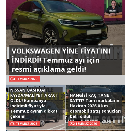
VOLKSWAGEN YİNE FİYATINI
İNDİRDİ! Temmuz ayı için
resmi açıklama geldi!
4 TEMMUZ 2026
NISSAN QASHQAI
FAYDA/MALİYET ARACI
HANGİSİ KAÇ TANE
OLDU! Kampanya
SATTI? Tüm markaların
indirimli fiyatıyla
Haziran 2026 0 km
Temmuz ayının dikkat
otomobil satış sonuçları
çekeni!
belli oldu!
3 TEMMUZ 2026
2 TEMMUZ 2026