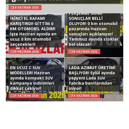
30 HAZIRAN 2026
PERŞEMBE GÜNÜ
İKİNCİ EL KAFAMI
SONUÇLAR BELLİ
KARIŞTIRDI! GİTTİM 0
OLUYOR! 0 km otomobil
KM OTOMOBİL ALDIM!
pazarında Haziran
İşte Haziran ayında en
sonuçları açıklanıyor!
ucuz 0 km otomobil
Temmuz ayında stoklar
seçenekleri!
bol olacak!
29 HAZIRAN 2026
28 HAZIRAN 2026
EN UCUZ C SUV
LADA AZIMUT ÜRETİMİ
MODELLER! Haziran
BAŞLIYOR! Eylül ayında
ayında kompakt SUV
yepyeni Lada SUV
kampanya indirimleri
fabrika bantlarından
dikkat çekiyor!
iniyor!
21 HAZIRAN 2026
19 HAZIRAN 2026