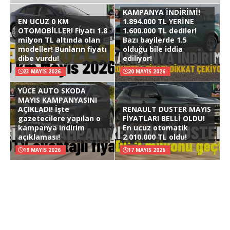
KAMPANYA İNDİRİMİ!
EN UCUZ 0 KM
1.894.000 TL YERİNE
OTOMOBİLLER! Fiyatı 1.8
1.600.000 TL dediler!
milyon TL altında olan
Bazı bayilerde 1.5
modeller! Bunların fiyatı
olduğu bile iddia
dibe vurdu!
ediliyor!
23 MAYIS 2026
20 MAYIS 2026
YÜCE AUTO SKODA
MAYIS KAMPANYASINI
AÇIKLADI! İşte
RENAULT DUSTER MAYIS
gazetecilere yapılan o
FİYATLARI BELLİ OLDU!
kampanya indirim
En ucuz otomatik
açıklaması!
2.010.000 TL oldu!
19 MAYIS 2026
17 MAYIS 2026