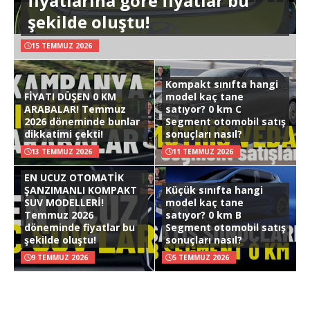
fiyatlarına göre fiyatlar bu
şekilde oluştu!
15 TEMMUZ 2026
Kompakt sınıfta hangi
FİYATI DÜŞEN 0 KM
model kaç tane
ARABALAR! Temmuz
satıyor? 0 km C
2026 döneminde bunlar
Segment otomobil satış
dikkatimi çekti!
sonuçları nasıl?
13 TEMMUZ 2026
11 TEMMUZ 2026
EN UCUZ OTOMATİK
ŞANZIMANLI KOMPAKT
Küçük sınıfta hangi
SUV MODELLERİ!
model kaç tane
Temmuz 2026
satıyor? 0 km B
döneminde fiyatlar bu
Segment otomobil satış
şekilde oluştu!
sonuçları nasıl?
9 TEMMUZ 2026
5 TEMMUZ 2026