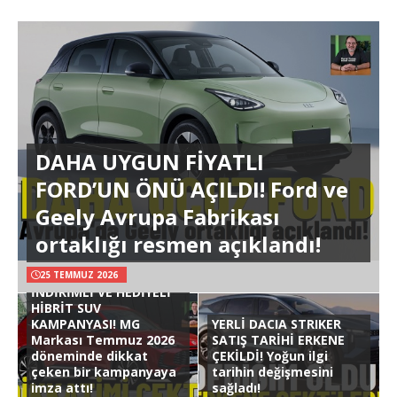
DAHA UYGUN FİYATLI
FORD’UN ÖNÜ AÇILDI! Ford ve
Geely Avrupa Fabrikası
ortaklığı resmen açıklandı!
25 TEMMUZ 2026
İNDİRİMLİ VE HEDİYELİ
HİBRİT SUV
KAMPANYASI! MG
YERLİ DACIA STRIKER
Markası Temmuz 2026
SATIŞ TARİHİ ERKENE
döneminde dikkat
ÇEKİLDİ! Yoğun ilgi
çeken bir kampanyaya
tarihin değişmesini
imza attı!
sağladı!