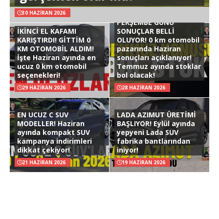
30 HAZIRAN 2026
PERŞEMBE GÜNÜ
İKİNCİ EL KAFAMI
SONUÇLAR BELLİ
KARIŞTIRDI! GİTTİM 0
OLUYOR! 0 km otomobil
KM OTOMOBİL ALDIM!
pazarında Haziran
İşte Haziran ayında en
sonuçları açıklanıyor!
ucuz 0 km otomobil
Temmuz ayında stoklar
seçenekleri!
bol olacak!
29 HAZIRAN 2026
28 HAZIRAN 2026
EN UCUZ C SUV
LADA AZIMUT ÜRETİMİ
MODELLER! Haziran
BAŞLIYOR! Eylül ayında
ayında kompakt SUV
yepyeni Lada SUV
kampanya indirimleri
fabrika bantlarından
dikkat çekiyor!
iniyor!
21 HAZIRAN 2026
19 HAZIRAN 2026