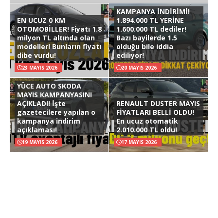
KAMPANYA İNDİRİMİ!
EN UCUZ 0 KM
1.894.000 TL YERİNE
OTOMOBİLLER! Fiyatı 1.8
1.600.000 TL dediler!
milyon TL altında olan
Bazı bayilerde 1.5
modeller! Bunların fiyatı
olduğu bile iddia
dibe vurdu!
ediliyor!
23 MAYIS 2026
20 MAYIS 2026
YÜCE AUTO SKODA
MAYIS KAMPANYASINI
AÇIKLADI! İşte
RENAULT DUSTER MAYIS
gazetecilere yapılan o
FİYATLARI BELLİ OLDU!
kampanya indirim
En ucuz otomatik
açıklaması!
2.010.000 TL oldu!
19 MAYIS 2026
17 MAYIS 2026