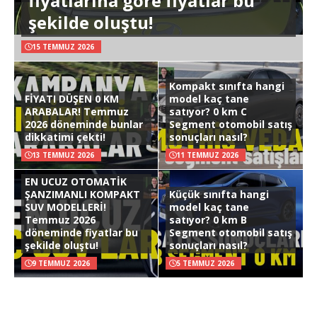
fiyatlarına göre fiyatlar bu
şekilde oluştu!
15 TEMMUZ 2026
Kompakt sınıfta hangi
FİYATI DÜŞEN 0 KM
model kaç tane
ARABALAR! Temmuz
satıyor? 0 km C
2026 döneminde bunlar
Segment otomobil satış
dikkatimi çekti!
sonuçları nasıl?
13 TEMMUZ 2026
11 TEMMUZ 2026
EN UCUZ OTOMATİK
ŞANZIMANLI KOMPAKT
Küçük sınıfta hangi
SUV MODELLERİ!
model kaç tane
Temmuz 2026
satıyor? 0 km B
döneminde fiyatlar bu
Segment otomobil satış
şekilde oluştu!
sonuçları nasıl?
9 TEMMUZ 2026
5 TEMMUZ 2026