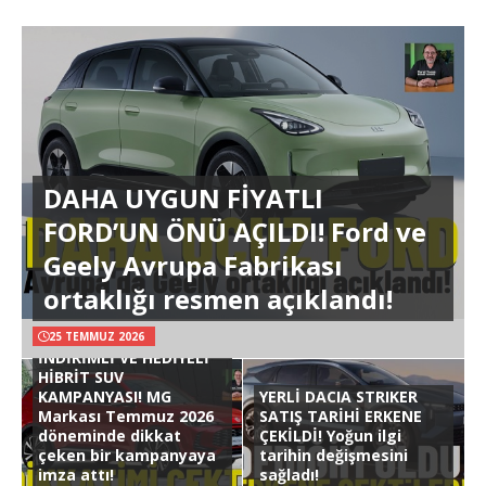
DAHA UYGUN FİYATLI
FORD’UN ÖNÜ AÇILDI! Ford ve
Geely Avrupa Fabrikası
ortaklığı resmen açıklandı!
25 TEMMUZ 2026
İNDİRİMLİ VE HEDİYELİ
HİBRİT SUV
KAMPANYASI! MG
YERLİ DACIA STRIKER
Markası Temmuz 2026
SATIŞ TARİHİ ERKENE
döneminde dikkat
ÇEKİLDİ! Yoğun ilgi
çeken bir kampanyaya
tarihin değişmesini
imza attı!
sağladı!