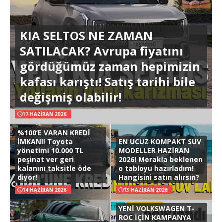
KIA SELTOS NE ZAMAN
SATILACAK? Avrupa fiyatını
gördüğümüz zaman hepimizin
kafası karıştı! Satış tarihi bile
değişmiş olabilir!
17 HAZIRAN 2026
%100’E VARAN KREDİ
İMKANI! Toyota
EN UCUZ KOMPAKT SUV
yönetimi 10.000 TL
MODELLER HAZİRAN
peşinat ver geri
2026! Merakla beklenen
kalanını taksitle öde
o tabloyu hazırladım!
diyor!
Hangisini satın alırsın?
14 HAZIRAN 2026
13 HAZIRAN 2026
YENİ VOLKSWAGEN T-
ROC İÇİN KAMPANYA