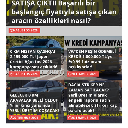
SATIŞA ÇIKTI! Başarılı bir
başlangıç fiyatıyla satışa çıkan
aracın özellikleri nasıl?
6 AĞUSTOS 2026
0 KM NISSAN QASHQAI
VW’DEN PEŞİN ÖDEMELİ
2.199.000 TL! Japon
KREDİ! 1.000.000 TL’ye
üretici Ağustos 2026
%0,99 faiz oranı
kampanyasını açıkladı!
açıklıyorlar!
3 AĞUSTOS 2026
28 TEMMUZ 2026
DACIA STRIKER NE
ZAMAN SATILACAK?
GELECEK 0 KM
Yerli Üretim olarak
ARABALAR BELLİ OLDU!
engelli raporlu satın
Yılın ikinci yarısında
alınabilecek Striker kaç
YERLİ ÜRETİM COŞACAK!
para olacak?
27 TEMMUZ 2026
26 TEMMUZ 2026