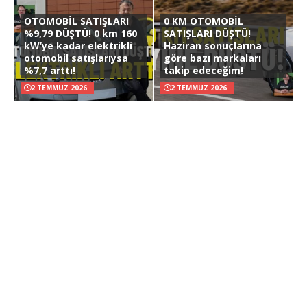
OTOMOBİL SATIŞLARI
0 KM OTOMOBİL
%9,79 DÜŞTÜ! 0 km 160
SATIŞLARI DÜŞTÜ!
kW’ye kadar elektrikli
Haziran sonuçlarına
otomobil satışlarıysa
göre bazı markaları
%7,7 arttı!
takip edeceğim!
2 TEMMUZ 2026
2 TEMMUZ 2026