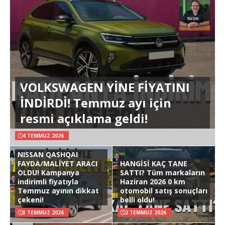
VOLKSWAGEN YİNE FİYATINI
İNDİRDİ! Temmuz ayı için
resmi açıklama geldi!
4 TEMMUZ 2026
NISSAN QASHQAI
FAYDA/MALİYET ARACI
HANGİSİ KAÇ TANE
OLDU! Kampanya
SATTI? Tüm markaların
indirimli fiyatıyla
Haziran 2026 0 km
Temmuz ayının dikkat
otomobil satış sonuçları
çekeni!
belli oldu!
3 TEMMUZ 2026
2 TEMMUZ 2026