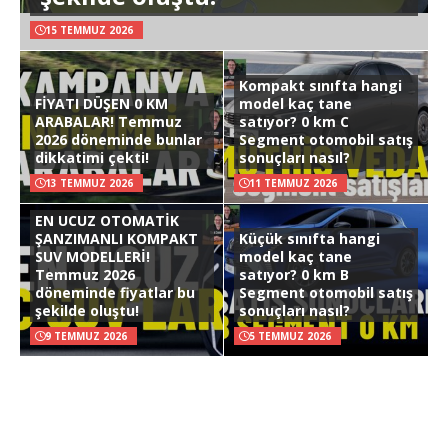
15 TEMMUZ 2026
Kompakt sınıfta hangi
FİYATI DÜŞEN 0 KM
model kaç tane
ARABALAR! Temmuz
satıyor? 0 km C
2026 döneminde bunlar
Segment otomobil satış
dikkatimi çekti!
sonuçları nasıl?
13 TEMMUZ 2026
11 TEMMUZ 2026
EN UCUZ OTOMATİK
ŞANZIMANLI KOMPAKT
Küçük sınıfta hangi
SUV MODELLERİ!
model kaç tane
Temmuz 2026
satıyor? 0 km B
döneminde fiyatlar bu
Segment otomobil satış
şekilde oluştu!
sonuçları nasıl?
9 TEMMUZ 2026
5 TEMMUZ 2026