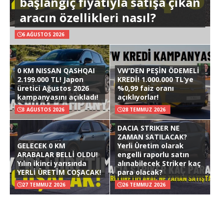
başlangıç fiyatıyla satışa çıkan
aracın özellikleri nasıl?
6 AĞUSTOS 2026
0 KM NISSAN QASHQAI
VW’DEN PEŞİN ÖDEMELİ
2.199.000 TL! Japon
KREDİ! 1.000.000 TL’ye
üretici Ağustos 2026
%0,99 faiz oranı
kampanyasını açıkladı!
açıklıyorlar!
3 AĞUSTOS 2026
28 TEMMUZ 2026
DACIA STRIKER NE
ZAMAN SATILACAK?
GELECEK 0 KM
Yerli Üretim olarak
ARABALAR BELLİ OLDU!
engelli raporlu satın
Yılın ikinci yarısında
alınabilecek Striker kaç
YERLİ ÜRETİM COŞACAK!
para olacak?
27 TEMMUZ 2026
26 TEMMUZ 2026