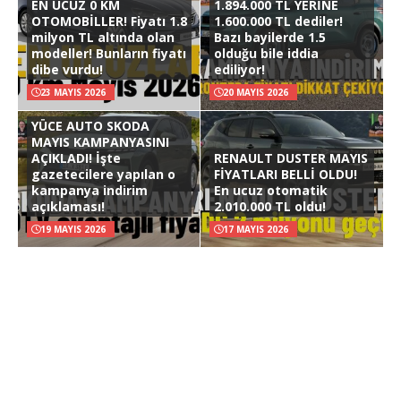
EN UCUZ 0 KM
1.894.000 TL YERİNE
OTOMOBİLLER! Fiyatı 1.8
1.600.000 TL dediler!
milyon TL altında olan
Bazı bayilerde 1.5
modeller! Bunların fiyatı
olduğu bile iddia
dibe vurdu!
ediliyor!
23 MAYIS 2026
20 MAYIS 2026
YÜCE AUTO SKODA
MAYIS KAMPANYASINI
AÇIKLADI! İşte
RENAULT DUSTER MAYIS
gazetecilere yapılan o
FİYATLARI BELLİ OLDU!
kampanya indirim
En ucuz otomatik
açıklaması!
2.010.000 TL oldu!
19 MAYIS 2026
17 MAYIS 2026