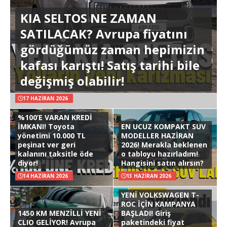
KIA SELTOS NE ZAMAN
SATILACAK? Avrupa fiyatını
gördüğümüz zaman hepimizin
kafası karıştı! Satış tarihi bile
değişmiş olabilir!
17 HAZIRAN 2026
%100’E VARAN KREDİ
İMKANI! Toyota
EN UCUZ KOMPAKT SUV
yönetimi 10.000 TL
MODELLER HAZİRAN
peşinat ver geri
2026! Merakla beklenen
kalanını taksitle öde
o tabloyu hazırladım!
diyor!
Hangisini satın alırsın?
14 HAZIRAN 2026
13 HAZIRAN 2026
YENİ VOLKSWAGEN T-
ROC İÇİN KAMPANYA
1450 KM MENZİLLİ YENİ
BAŞLADI! Giriş
CLIO GELİYOR! Avrupa
paketindeki fiyat