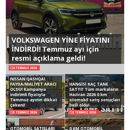
VOLKSWAGEN YİNE FİYATINI
İNDİRDİ! Temmuz ayı için
resmi açıklama geldi!
4 TEMMUZ 2026
NISSAN QASHQAI
FAYDA/MALİYET ARACI
HANGİSİ KAÇ TANE
OLDU! Kampanya
SATTI? Tüm markaların
indirimli fiyatıyla
Haziran 2026 0 km
Temmuz ayının dikkat
otomobil satış sonuçları
çekeni!
belli oldu!
3 TEMMUZ 2026
2 TEMMUZ 2026
OTOMOBİL SATIŞLARI
0 KM OTOMOBİL