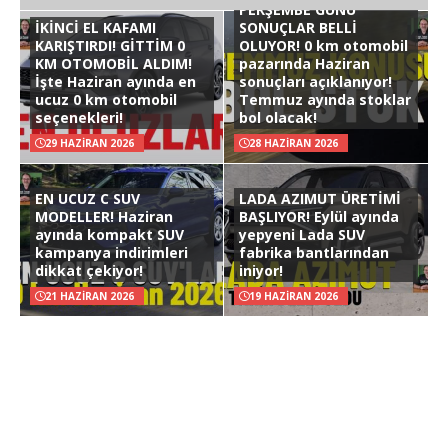
PERŞEMBE GÜNÜ
İKİNCİ EL KAFAMI
SONUÇLAR BELLİ
KARIŞTIRDI! GİTTİM 0
OLUYOR! 0 km otomobil
KM OTOMOBİL ALDIM!
pazarında Haziran
İşte Haziran ayında en
sonuçları açıklanıyor!
ucuz 0 km otomobil
Temmuz ayında stoklar
seçenekleri!
bol olacak!
29 HAZIRAN 2026
28 HAZIRAN 2026
EN UCUZ C SUV
LADA AZIMUT ÜRETİMİ
MODELLER! Haziran
BAŞLIYOR! Eylül ayında
ayında kompakt SUV
yepyeni Lada SUV
kampanya indirimleri
fabrika bantlarından
dikkat çekiyor!
iniyor!
21 HAZIRAN 2026
19 HAZIRAN 2026