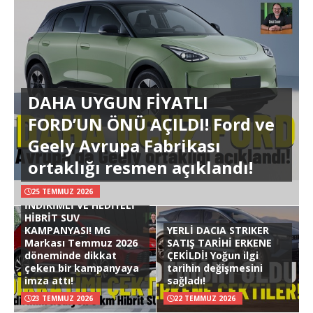
DAHA UYGUN FİYATLI
FORD’UN ÖNÜ AÇILDI! Ford ve
Geely Avrupa Fabrikası
ortaklığı resmen açıklandı!
25 TEMMUZ 2026
İNDİRİMLİ VE HEDİYELİ
HİBRİT SUV
KAMPANYASI! MG
YERLİ DACIA STRIKER
Markası Temmuz 2026
SATIŞ TARİHİ ERKENE
döneminde dikkat
ÇEKİLDİ! Yoğun ilgi
çeken bir kampanyaya
tarihin değişmesini
imza attı!
sağladı!
23 TEMMUZ 2026
22 TEMMUZ 2026