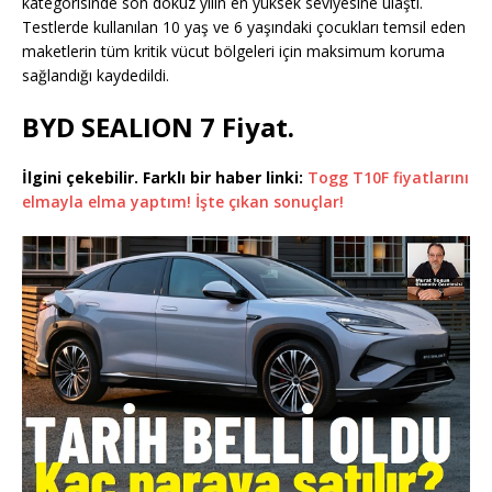
kategorisinde son dokuz yılın en yüksek seviyesine ulaştı.
Testlerde kullanılan 10 yaş ve 6 yaşındaki çocukları temsil eden
maketlerin tüm kritik vücut bölgeleri için maksimum koruma
sağlandığı kaydedildi.
BYD SEALION 7 Fiyat.
İlgini çekebilir. Farklı bir haber linki:
Togg T10F fiyatlarını
elmayla elma yaptım! İşte çıkan sonuçlar!