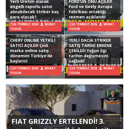
Yerli Üretim olarak
FORD’UN ÖNÜ AÇILDI!
engelli raporlu satın
Ford ve Geely Avrupa
alınabilecek Striker kaç
Fabrikası ortaklığı
para olacak?
resmen açıklandı!
26 TEMMUZ 2026
MURAT
25 TEMMUZ 2026
MURAT
TOSUN
TOSUN
CHERY ONLINE YETKİLİ
YERLİ DACIA STRIKER
SATICI AÇILDI! Çinli
SATIŞ TARİHİ ERKENE
marka online satış
ÇEKİLDİ! Yoğun ilgi
dönemini Türkiye’de
tarihin değişmesini
başlattı!
sağladı!
24 TEMMUZ 2026
MURAT
22 TEMMUZ 2026
MURAT
TOSUN
TOSUN
FIAT GRIZZLY ERTELENDİ! 3.