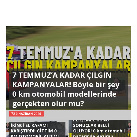
7 TEMMUZ’A KADAR ÇILGIN
KAMPANYALAR! Böyle bir şey
0 km otomobil modellerinde
gerçekten olur mu?
30 HAZIRAN 2026
PERŞEMBE GÜNÜ
İKİNCİ EL KAFAMI
SONUÇLAR BELLİ
KARIŞTIRDI! GİTTİM 0
OLUYOR! 0 km otomobil
KM OTOMOBİL ALDIM!
pazarında Haziran