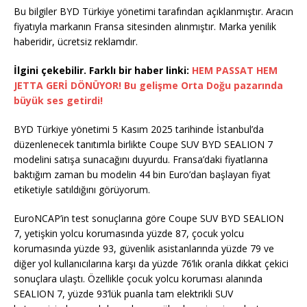
Bu bilgiler BYD Türkiye yönetimi tarafından açıklanmıştır. Aracın
fiyatıyla markanın Fransa sitesinden alınmıştır. Marka yenilik
haberidir, ücretsiz reklamdır.
İlgini çekebilir.
Farklı bir haber linki:
HEM PASSAT HEM
JETTA GERİ DÖNÜYOR! Bu gelişme Orta Doğu pazarında
büyük ses getirdi!
BYD Türkiye yönetimi 5 Kasım 2025 tarihinde İstanbul’da
düzenlenecek tanıtımla birlikte Coupe SUV BYD SEALION 7
modelini satışa sunacağını duyurdu. Fransa’daki fiyatlarına
baktığım zaman bu modelin 44 bin Euro’dan başlayan fiyat
etiketiyle satıldığını görüyorum.
EuroNCAP’in test sonuçlarına göre Coupe SUV BYD SEALION
7, yetişkin yolcu korumasında yüzde 87, çocuk yolcu
korumasında yüzde 93, güvenlik asistanlarında yüzde 79 ve
diğer yol kullanıcılarına karşı da yüzde 76’lık oranla dikkat çekici
sonuçlara ulaştı. Özellikle çocuk yolcu koruması alanında
SEALION 7, yüzde 93’lük puanla tam elektrikli SUV