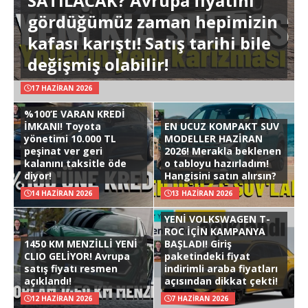
SATILACAK? Avrupa fiyatını
gördüğümüz zaman hepimizin
kafası karıştı! Satış tarihi bile
değişmiş olabilir!
17 HAZIRAN 2026
%100’E VARAN KREDİ
İMKANI! Toyota
EN UCUZ KOMPAKT SUV
yönetimi 10.000 TL
MODELLER HAZİRAN
peşinat ver geri
2026! Merakla beklenen
kalanını taksitle öde
o tabloyu hazırladım!
diyor!
Hangisini satın alırsın?
14 HAZIRAN 2026
13 HAZIRAN 2026
YENİ VOLKSWAGEN T-
ROC İÇİN KAMPANYA
1450 KM MENZİLLİ YENİ
BAŞLADI! Giriş
CLIO GELİYOR! Avrupa
paketindeki fiyat
satış fiyatı resmen
indirimli araba fiyatları
açıklandı!
açısından dikkat çekti!
12 HAZIRAN 2026
7 HAZIRAN 2026