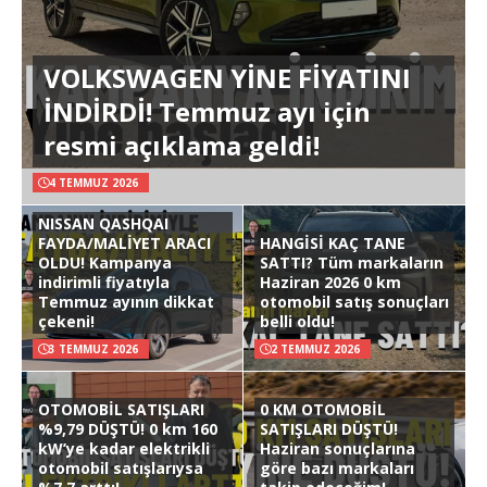
VOLKSWAGEN YİNE FİYATINI
İNDİRDİ! Temmuz ayı için
resmi açıklama geldi!
4 TEMMUZ 2026
NISSAN QASHQAI
FAYDA/MALİYET ARACI
HANGİSİ KAÇ TANE
OLDU! Kampanya
SATTI? Tüm markaların
indirimli fiyatıyla
Haziran 2026 0 km
Temmuz ayının dikkat
otomobil satış sonuçları
çekeni!
belli oldu!
3 TEMMUZ 2026
2 TEMMUZ 2026
OTOMOBİL SATIŞLARI
0 KM OTOMOBİL
%9,79 DÜŞTÜ! 0 km 160
SATIŞLARI DÜŞTÜ!
kW’ye kadar elektrikli
Haziran sonuçlarına
otomobil satışlarıysa
göre bazı markaları