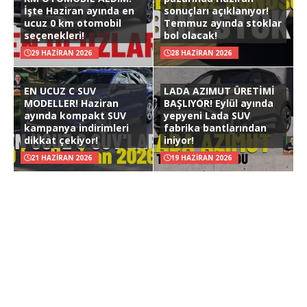
İşte Haziran ayında en
sonuçları açıklanıyor!
ucuz 0 km otomobil
Temmuz ayında stoklar
seçenekleri!
bol olacak!
29 HAZIRAN 2026
28 HAZIRAN 2026
EN UCUZ C SUV
LADA AZIMUT ÜRETİMİ
MODELLER! Haziran
BAŞLIYOR! Eylül ayında
ayında kompakt SUV
yepyeni Lada SUV
kampanya indirimleri
fabrika bantlarından
dikkat çekiyor!
iniyor!
21 HAZIRAN 2026
19 HAZIRAN 2026