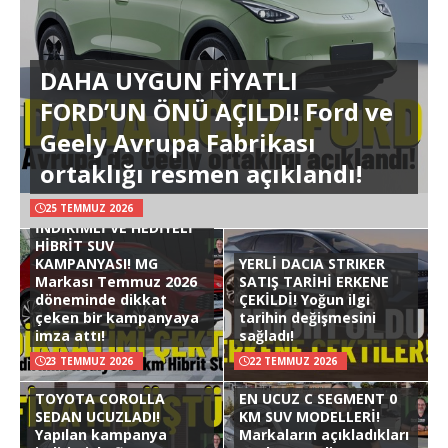
DAHA UYGUN FİYATLI
FORD’UN ÖNÜ AÇILDI! Ford ve
Geely Avrupa Fabrikası
ortaklığı resmen açıklandı!
25 TEMMUZ 2026
İNDİRİMLİ VE HEDİYELİ
HİBRİT SUV
KAMPANYASI! MG
YERLİ DACIA STRIKER
Markası Temmuz 2026
SATIŞ TARİHİ ERKENE
döneminde dikkat
ÇEKİLDİ! Yoğun ilgi
çeken bir kampanyaya
tarihin değişmesini
imza attı!
sağladı!
23 TEMMUZ 2026
22 TEMMUZ 2026
TOYOTA COROLLA
EN UCUZ C SEGMENT 0
SEDAN UCUZLADI!
KM SUV MODELLERİ!
Yapılan kampanya
Markaların açıkladıkları