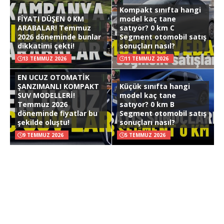
Kompakt sınıfta hangi
FİYATI DÜŞEN 0 KM
model kaç tane
ARABALAR! Temmuz
satıyor? 0 km C
2026 döneminde bunlar
Segment otomobil satış
dikkatimi çekti!
sonuçları nasıl?
13 TEMMUZ 2026
11 TEMMUZ 2026
EN UCUZ OTOMATİK
ŞANZIMANLI KOMPAKT
Küçük sınıfta hangi
SUV MODELLERİ!
model kaç tane
Temmuz 2026
satıyor? 0 km B
döneminde fiyatlar bu
Segment otomobil satış
şekilde oluştu!
sonuçları nasıl?
9 TEMMUZ 2026
5 TEMMUZ 2026