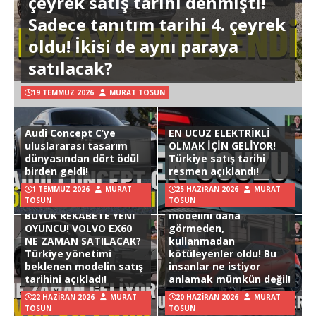
çeyrek satış tarihi denmişti!
Sadece tanıtım tarihi 4. çeyrek
oldu! İkisi de aynı paraya
satılacak?
19 TEMMUZ 2026
MURAT TOSUN
Audi Concept C’ye
EN UCUZ ELEKTRİKLİ
uluslararası tasarım
OLMAK İÇİN GELİYOR!
dünyasından dört ödül
Türkiye satış tarihi
birden geldi!
resmen açıklandı!
1 TEMMUZ 2026
MURAT
25 HAZIRAN 2026
MURAT
TOSUN
TOSUN
Hyundai Ioniq 3
BÜYÜK REKABETE YENİ
modelini daha
OYUNCU! VOLVO EX60
görmeden,
NE ZAMAN SATILACAK?
kullanmadan
Türkiye yönetimi
kötüleyenler oldu! Bu
beklenen modelin satış
insanlar ne istiyor
tarihini açıkladı!
anlamak mümkün değil!
22 HAZIRAN 2026
MURAT
20 HAZIRAN 2026
MURAT
TOSUN
TOSUN