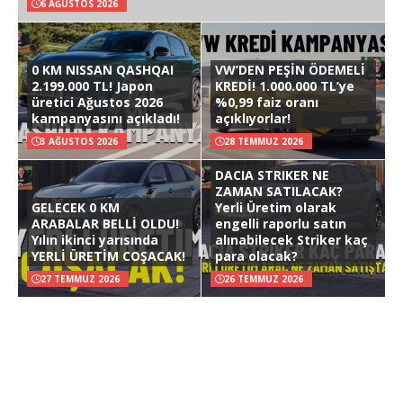
6 AĞUSTOS 2026
0 KM NISSAN QASHQAI
VW’DEN PEŞİN ÖDEMELİ
2.199.000 TL! Japon
KREDİ! 1.000.000 TL’ye
üretici Ağustos 2026
%0,99 faiz oranı
kampanyasını açıkladı!
açıklıyorlar!
3 AĞUSTOS 2026
28 TEMMUZ 2026
DACIA STRIKER NE
ZAMAN SATILACAK?
GELECEK 0 KM
Yerli Üretim olarak
ARABALAR BELLİ OLDU!
engelli raporlu satın
Yılın ikinci yarısında
alınabilecek Striker kaç
YERLİ ÜRETİM COŞACAK!
para olacak?
27 TEMMUZ 2026
26 TEMMUZ 2026