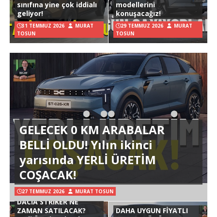
sınıfına yine çok iddialı
modellerini
geliyor!
konuşacağız!
31 TEMMUZ 2026
MURAT
29 TEMMUZ 2026
MURAT
TOSUN
TOSUN
GELECEK 0 KM ARABALAR
BELLİ OLDU! Yılın ikinci
yarısında YERLİ ÜRETİM
COŞACAK!
27 TEMMUZ 2026
MURAT TOSUN
DACIA STRIKER NE
ZAMAN SATILACAK?
DAHA UYGUN FİYATLI