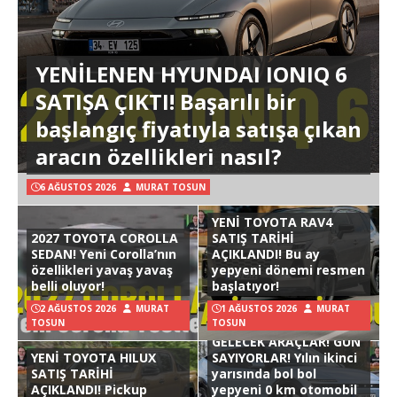
YENİLENEN HYUNDAI IONIQ 6
SATIŞA ÇIKTI! Başarılı bir
başlangıç fiyatıyla satışa çıkan
aracın özellikleri nasıl?
6 AĞUSTOS 2026
MURAT TOSUN
YENİ TOYOTA RAV4
2027 TOYOTA COROLLA
SATIŞ TARİHİ
SEDAN! Yeni Corolla’nın
AÇIKLANDI! Bu ay
özellikleri yavaş yavaş
yepyeni dönemi resmen
belli oluyor!
başlatıyor!
2 AĞUSTOS 2026
MURAT
1 AĞUSTOS 2026
MURAT
TOSUN
TOSUN
GELECEK ARAÇLAR! GÜN
YENİ TOYOTA HILUX
SAYIYORLAR! Yılın ikinci
SATIŞ TARİHİ
yarısında bol bol
AÇIKLANDI! Pickup
yepyeni 0 km otomobil