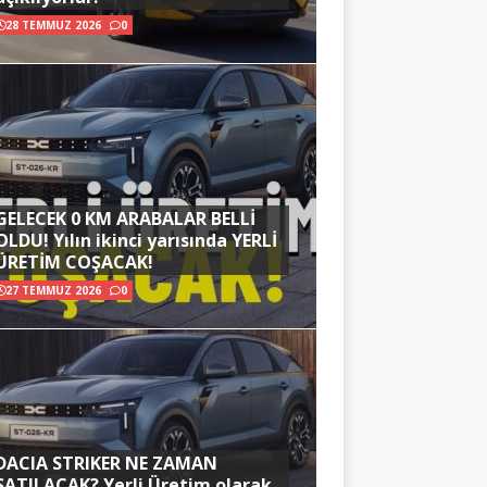
28 TEMMUZ 2026
0
GELECEK 0 KM ARABALAR BELLİ
OLDU! Yılın ikinci yarısında YERLİ
ÜRETİM COŞACAK!
27 TEMMUZ 2026
0
DACIA STRIKER NE ZAMAN
SATILACAK? Yerli Üretim olarak