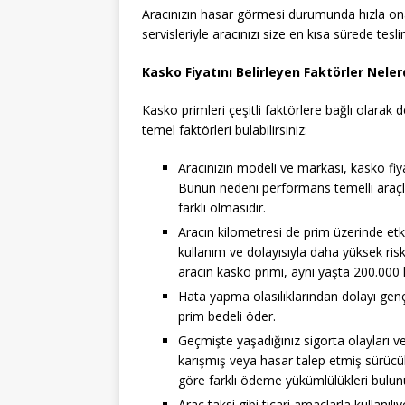
Aracınızın hasar görmesi durumunda hızla onarı
servisleriyle aracınızı size en kısa sürede tesl
Kasko Fiyatını Belirleyen Faktörler Neler
Kasko primleri çeşitli faktörlere bağlı olarak d
temel faktörleri bulabilirsiniz:
Aracınızın modeli ve markası, kasko fiya
Bunun nedeni performans temelli araçlar
farklı olmasıdır.
Aracın kilometresi de prim üzerinde etki
kullanım ve dolayısıyla daha yüksek ris
aracın kasko primi, aynı yaşta 200.000 
Hata yapma olasılıklarından dolayı gen
prim bedeli öder.
Geçmişte yaşadığınız sigorta olayları v
karışmış veya hasar talep etmiş sürücül
göre farklı ödeme yükümlülükleri bulun
Araç taksi gibi ticari amaçlarla kullanı