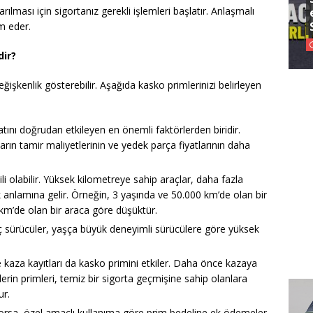
lması için sigortanız gerekli işlemleri başlatır. Anlaşmalı
im eder.
dir?
eğişkenlik gösterebilir. Aşağıda kasko primlerinizi belirleyen
tını doğrudan etkileyen en önemli faktörlerden biridir.
ın tamir maliyetlerinin ve yedek parça fiyatlarının daha
li olabilir. Yüksek kilometreye sahip araçlar, daha fazla
k anlamına gelir. Örneğin, 3 yaşında ve 50.000 km’de olan bir
km’de olan bir araca göre düşüktür.
ç sürücüler, yaşça büyük deneyimli sürücülere göre yüksek
e kaza kayıtları da kasko primini etkiler. Daha önce kazaya
erin primleri, temiz bir sigorta geçmişine sahip olanlara
ur.
lıyorsa, özel amaçlı kullanıma göre prim bedeline ek ödemeler