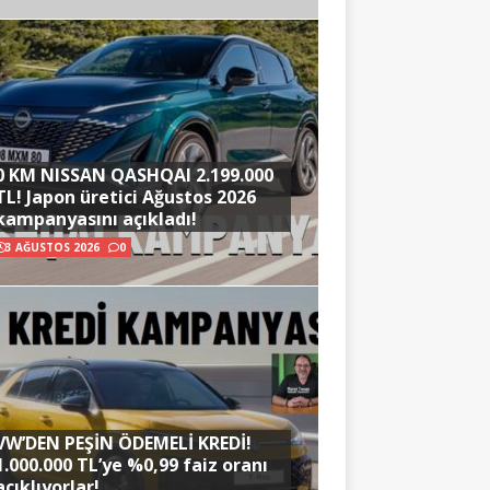
0 KM NISSAN QASHQAI 2.199.000
TL! Japon üretici Ağustos 2026
kampanyasını açıkladı!
3 AĞUSTOS 2026
0
VW’DEN PEŞİN ÖDEMELİ KREDİ!
1.000.000 TL’ye %0,99 faiz oranı
açıklıyorlar!