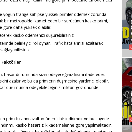
ölge yoğun trafiğe sahipse yüksek primler ödemek zorunda
büyük bir metropolde ikamet eden bir sürücünün kasko primi,
e göre daha yüksek olabilir.
leterek kasko ödemenizi düşürebilirsiniz.
rinde belirleyici rol oynar. Trafik hatalarınızı azaltarak
ağlayabilirsiniz.
 Faktörler
arı, hasar durumunda sizin ödeyeceğiniz kısmı ifade eder.
iskini azaltır ve bu da primlerin düşmesine yardımcı olabilir.
 hasar durumunda ödeyebileceğiniz miktarı göz önünde
ırken prim tutarını azaltan önemli bir indirimdir ve bu sayede
indirimi, kasko hasarsızlık kademelerine göre yapılmaktadır.
yenilemek, güvenilir bir müşteri olarak değerlendirilmenize ve