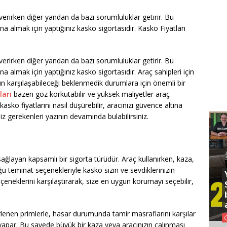
verirken diğer yandan da bazı sorumluluklar getirir. Bu
na almak için yaptığınız kasko sigortasıdır. Kasko Fiyatları
verirken diğer yandan da bazı sorumluluklar getirir. Bu
na almak için yaptığınız kasko sigortasıdır. Araç sahipleri için
 karşılaşabileceği beklenmedik durumlara için önemli bir
ları
bazen göz korkutabilir ve yüksek maliyetler araç
ç kasko fiyatlarını nasıl düşürebilir, aracınızı güvence altına
niz gerekenleri yazının devamında bulabilirsiniz.
 sağlayan kapsamlı bir sigorta türüdür. Araç kullanırken, kaza,
nduğu teminat seçenekleriyle kasko sizin ve sevdiklerinizin
eçeneklerini karşılaştırarak, size en uygun korumayı seçebilir,
irlenen primlerle, hasar durumunda tamir masraflarını karşılar
apar. Bu sayede büyük bir kaza veya aracınızın çalınması