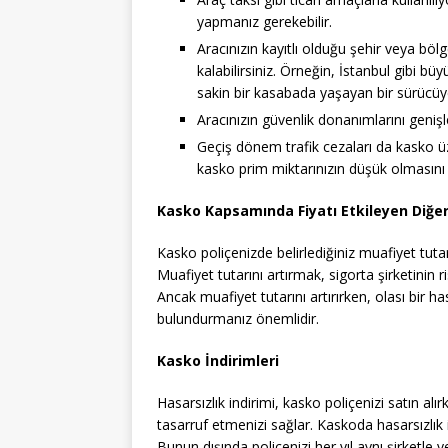
yapmanız gerekebilir.
Aracınızın kayıtlı olduğu şehir veya b
kalabilirsiniz. Örneğin, İstanbul gibi 
sakin bir kasabada yaşayan bir sürücüy
Aracınızın güvenlik donanımlarını geniş
Geçiş dönem trafik cezaları da kasko üze
kasko prim miktarınızın düşük olmasını s
Kasko Kapsamında Fiyatı Etkileyen Diğer
Kasko poliçenizde belirlediğiniz muafiyet tut
Muafiyet tutarını artırmak, sigorta şirketinin r
Ancak muafiyet tutarını artırırken, olası bir
bulundurmanız önemlidir.
Kasko İndirimleri
Hasarsızlık indirimi, kasko poliçenizi satın al
tasarruf etmenizi sağlar. Kaskoda hasarsızlık 
Bunun dışında poliçenizi her yıl aynı şirketle 