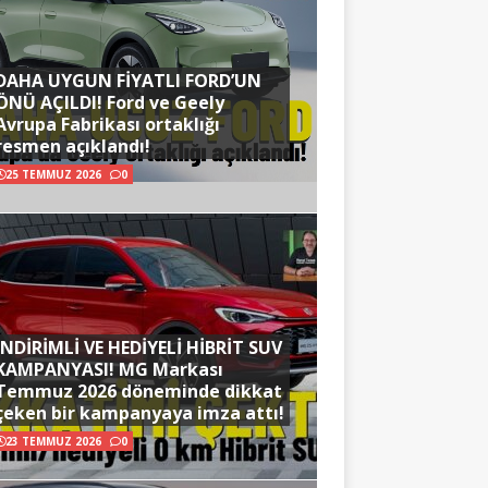
DAHA UYGUN FİYATLI FORD’UN
ÖNÜ AÇILDI! Ford ve Geely
Avrupa Fabrikası ortaklığı
resmen açıklandı!
25 TEMMUZ 2026
0
İNDİRİMLİ VE HEDİYELİ HİBRİT SUV
KAMPANYASI! MG Markası
Temmuz 2026 döneminde dikkat
çeken bir kampanyaya imza attı!
23 TEMMUZ 2026
0