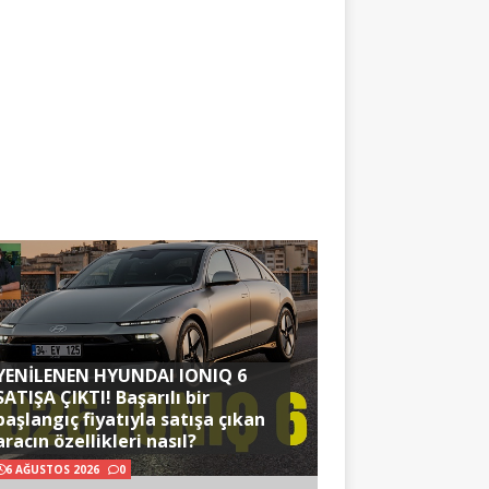
YENİLENEN HYUNDAI IONIQ 6
SATIŞA ÇIKTI! Başarılı bir
başlangıç fiyatıyla satışa çıkan
aracın özellikleri nasıl?
6 AĞUSTOS 2026
0