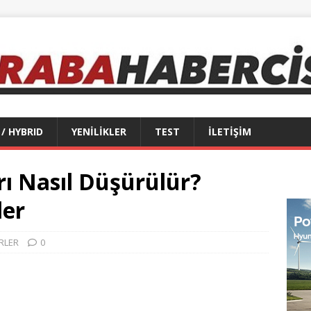
 / HYBRID
YENİLİKLER
TEST
İLETİŞİM
rı Nasıl Düşürülür?
ler
RLER
0