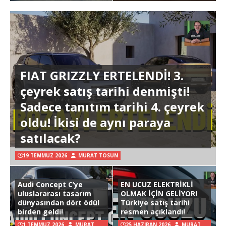
FIAT GRIZZLY ERTELENDİ! 3.
çeyrek satış tarihi denmişti!
Sadece tanıtım tarihi 4. çeyrek
oldu! İkisi de aynı paraya
satılacak?
19 TEMMUZ 2026
MURAT TOSUN
Audi Concept C’ye
EN UCUZ ELEKTRİKLİ
uluslararası tasarım
OLMAK İÇİN GELİYOR!
dünyasından dört ödül
Türkiye satış tarihi
birden geldi!
resmen açıklandı!
1 TEMMUZ 2026
MURAT
25 HAZIRAN 2026
MURAT