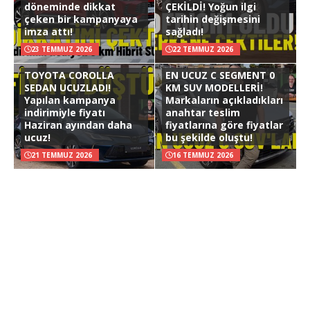
döneminde dikkat
ÇEKİLDİ! Yoğun ilgi
çeken bir kampanyaya
tarihin değişmesini
imza attı!
sağladı!
23 TEMMUZ 2026
22 TEMMUZ 2026
TOYOTA COROLLA
EN UCUZ C SEGMENT 0
SEDAN UCUZLADI!
KM SUV MODELLERİ!
Yapılan kampanya
Markaların açıkladıkları
indirimiyle fiyatı
anahtar teslim
Haziran ayından daha
fiyatlarına göre fiyatlar
ucuz!
bu şekilde oluştu!
21 TEMMUZ 2026
16 TEMMUZ 2026