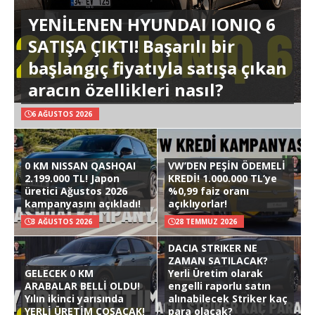
YENİLENEN HYUNDAI IONIQ 6
SATIŞA ÇIKTI! Başarılı bir
başlangıç fiyatıyla satışa çıkan
aracın özellikleri nasıl?
6 AĞUSTOS 2026
0 KM NISSAN QASHQAI
VW’DEN PEŞİN ÖDEMELİ
2.199.000 TL! Japon
KREDİ! 1.000.000 TL’ye
üretici Ağustos 2026
%0,99 faiz oranı
kampanyasını açıkladı!
açıklıyorlar!
3 AĞUSTOS 2026
28 TEMMUZ 2026
DACIA STRIKER NE
ZAMAN SATILACAK?
GELECEK 0 KM
Yerli Üretim olarak
ARABALAR BELLİ OLDU!
engelli raporlu satın
Yılın ikinci yarısında
alınabilecek Striker kaç
YERLİ ÜRETİM COŞACAK!
para olacak?