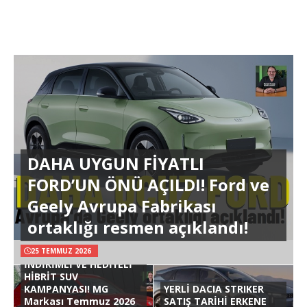
DAHA UYGUN FİYATLI
FORD’UN ÖNÜ AÇILDI! Ford ve
Geely Avrupa Fabrikası
ortaklığı resmen açıklandı!
25 TEMMUZ 2026
İNDİRİMLİ VE HEDİYELİ
HİBRİT SUV
KAMPANYASI! MG
YERLİ DACIA STRIKER
Markası Temmuz 2026
SATIŞ TARİHİ ERKENE