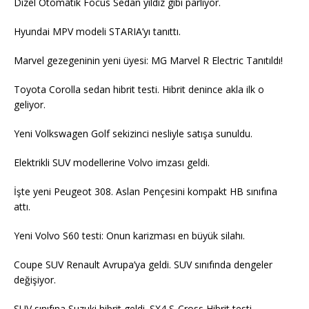
Dizel Otomatik Focus Sedan yıldız gibi parlıyor.
Hyundai MPV modeli STARIA’yı tanıttı.
Marvel gezegeninin yeni üyesi: MG Marvel R Electric Tanıtıldı!
Toyota Corolla sedan hibrit testi. Hibrit denince akla ilk o
geliyor.
Yeni Volkswagen Golf sekizinci nesliyle satışa sunuldu.
Elektrikli SUV modellerine Volvo imzası geldi.
İşte yeni Peugeot 308. Aslan Pençesini kompakt HB sınıfına
attı.
Yeni Volvo S60 testi: Onun karizması en büyük silahı.
Coupe SUV Renault Avrupa’ya geldi. SUV sınıfında dengeler
değişiyor.
SUV sınıfına Suzuki hibrit geldi. SX4 S-Cross Hibrit testi.