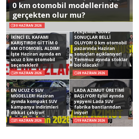
0 km otomobil modellerinde
gerçekten olur mu?
30 HAZIRAN 2026
PERŞEMBE GÜNÜ
İKİNCİ EL KAFAMI
SONUÇLAR BELLİ
KARIŞTIRDI! GİTTİM 0
OLUYOR! 0 km otomobil
KM OTOMOBİL ALDIM!
pazarında Haziran
İşte Haziran ayında en
sonuçları açıklanıyor!
ucuz 0 km otomobil
Temmuz ayında stoklar
seçenekleri!
bol olacak!
29 HAZIRAN 2026
28 HAZIRAN 2026
EN UCUZ C SUV
LADA AZIMUT ÜRETİMİ
MODELLER! Haziran
BAŞLIYOR! Eylül ayında
ayında kompakt SUV
yepyeni Lada SUV
kampanya indirimleri
fabrika bantlarından
dikkat çekiyor!
iniyor!
21 HAZIRAN 2026
19 HAZIRAN 2026