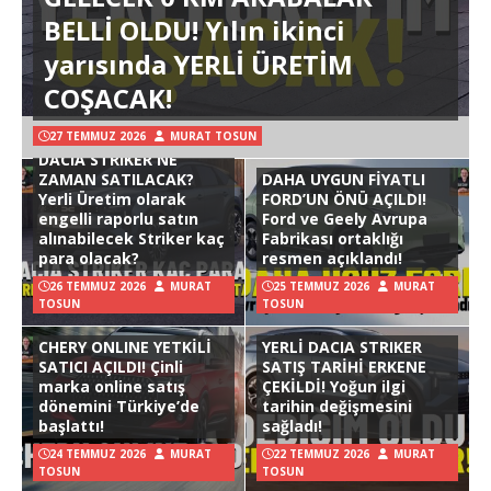
BELLİ OLDU! Yılın ikinci
yarısında YERLİ ÜRETİM
COŞACAK!
27 TEMMUZ 2026
MURAT TOSUN
DACIA STRIKER NE
ZAMAN SATILACAK?
DAHA UYGUN FİYATLI
Yerli Üretim olarak
FORD’UN ÖNÜ AÇILDI!
engelli raporlu satın
Ford ve Geely Avrupa
alınabilecek Striker kaç
Fabrikası ortaklığı
para olacak?
resmen açıklandı!
26 TEMMUZ 2026
MURAT
25 TEMMUZ 2026
MURAT
TOSUN
TOSUN
CHERY ONLINE YETKİLİ
YERLİ DACIA STRIKER
SATICI AÇILDI! Çinli
SATIŞ TARİHİ ERKENE
marka online satış
ÇEKİLDİ! Yoğun ilgi
dönemini Türkiye’de
tarihin değişmesini
başlattı!
sağladı!
24 TEMMUZ 2026
MURAT
22 TEMMUZ 2026
MURAT
TOSUN
TOSUN