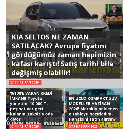
KIA SELTOS NE ZAMAN
SATILACAK? Avrupa fiyatını
gördüğümüz zaman hepimizin
kafası karıştı! Satış tarihi bile
değişmiş olabilir!
17 HAZIRAN 2026
%100’E VARAN KREDİ
İMKANI! Toyota
EN UCUZ KOMPAKT SUV
yönetimi 10.000 TL
MODELLER HAZİRAN
peşinat ver geri
2026! Merakla beklenen
kalanını taksitle öde
o tabloyu hazırladım!
diyor!
Hangisini satın alırsın?
14 HAZIRAN 2026
13 HAZIRAN 2026