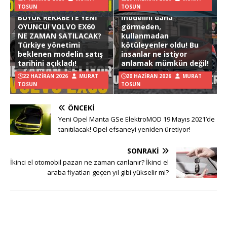
TOSUN
TOSUN
Hyundai Ioniq 3
BÜYÜK REKABETE YENİ
modelini daha
OYUNCU! VOLVO EX60
görmeden,
NE ZAMAN SATILACAK?
kullanmadan
Türkiye yönetimi
kötüleyenler oldu! Bu
beklenen modelin satış
insanlar ne istiyor
tarihini açıkladı!
anlamak mümkün değil!
22 HAZIRAN 2026
MURAT
20 HAZIRAN 2026
MURAT
TOSUN
TOSUN
ÖNCEKI
Yeni Opel Manta GSe ElektroMOD 19 Mayıs 2021’de
tanıtılacak! Opel efsaneyi yeniden üretiyor!
SONRAKI
İkinci el otomobil pazarı ne zaman canlanır? İkinci el
araba fiyatları geçen yıl gibi yükselir mi?