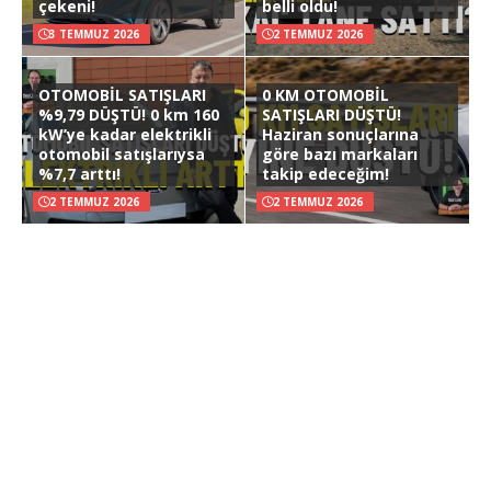
çekeni!
belli oldu!
3 TEMMUZ 2026
2 TEMMUZ 2026
OTOMOBİL SATIŞLARI
0 KM OTOMOBİL
%9,79 DÜŞTÜ! 0 km 160
SATIŞLARI DÜŞTÜ!
kW’ye kadar elektrikli
Haziran sonuçlarına
otomobil satışlarıysa
göre bazı markaları
%7,7 arttı!
takip edeceğim!
2 TEMMUZ 2026
2 TEMMUZ 2026