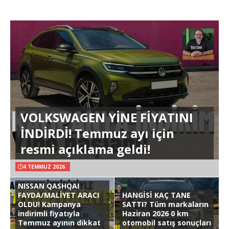
VOLKSWAGEN YİNE FİYATINI
İNDİRDİ! Temmuz ayı için
resmi açıklama geldi!
4 TEMMUZ 2026
NISSAN QASHQAI
FAYDA/MALİYET ARACI
HANGİSİ KAÇ TANE
OLDU! Kampanya
SATTI? Tüm markaların
indirimli fiyatıyla
Haziran 2026 0 km
Temmuz ayının dikkat
otomobil satış sonuçları