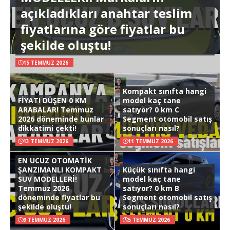
açıkladıkları anahtar teslim
fiyatlarına göre fiyatlar bu
şekilde oluştu!
15 TEMMUZ 2026
Kompakt sınıfta hangi
FİYATI DÜŞEN 0 KM
model kaç tane
ARABALAR! Temmuz
satıyor? 0 km C
2026 döneminde bunlar
Segment otomobil satış
dikkatimi çekti!
sonuçları nasıl?
13 TEMMUZ 2026
11 TEMMUZ 2026
EN UCUZ OTOMATİK
ŞANZIMANLI KOMPAKT
Küçük sınıfta hangi
SUV MODELLERİ!
model kaç tane
Temmuz 2026
satıyor? 0 km B
döneminde fiyatlar bu
Segment otomobil satış
şekilde oluştu!
sonuçları nasıl?
9 TEMMUZ 2026
5 TEMMUZ 2026