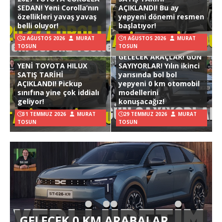
SEDAN! Yeni Corolla’nın
AÇIKLANDI! Bu ay
özellikleri yavaş yavaş
yepyeni dönemi resmen
belli oluyor!
başlatıyor!
2 AĞUSTOS 2026
MURAT
1 AĞUSTOS 2026
MURAT
TOSUN
TOSUN
GELECEK ARAÇLAR! GÜN
YENİ TOYOTA HILUX
SAYIYORLAR! Yılın ikinci
SATIŞ TARİHİ
yarısında bol bol
AÇIKLANDI! Pickup
yepyeni 0 km otomobil
sınıfına yine çok iddialı
modellerini
geliyor!
konuşacağız!
31 TEMMUZ 2026
MURAT
29 TEMMUZ 2026
MURAT
TOSUN
TOSUN
GELECEK 0 KM ARABALAR