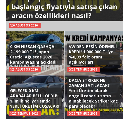
başlangıç fiyatıyla satışa çıkan
aracın özellikleri nasıl?
6 AĞUSTOS 2026
0 KM NISSAN QASHQAI
VW’DEN PEŞİN ÖDEMELİ
2.199.000 TL! Japon
KREDİ! 1.000.000 TL’ye
üretici Ağustos 2026
%0,99 faiz oranı
kampanyasını açıkladı!
açıklıyorlar!
3 AĞUSTOS 2026
28 TEMMUZ 2026
DACIA STRIKER NE
ZAMAN SATILACAK?
GELECEK 0 KM
Yerli Üretim olarak
ARABALAR BELLİ OLDU!
engelli raporlu satın
Yılın ikinci yarısında
alınabilecek Striker kaç
YERLİ ÜRETİM COŞACAK!
para olacak?
27 TEMMUZ 2026
26 TEMMUZ 2026