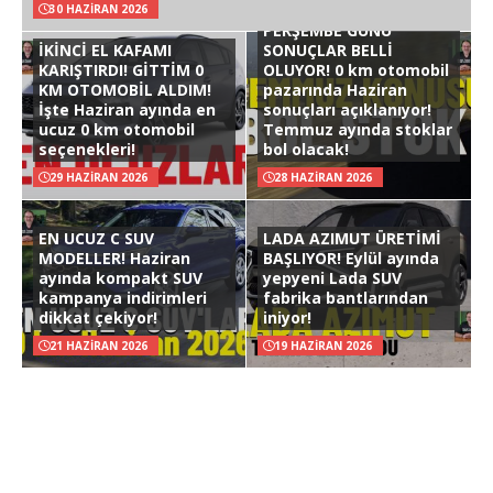
30 HAZIRAN 2026
PERŞEMBE GÜNÜ
İKİNCİ EL KAFAMI
SONUÇLAR BELLİ
KARIŞTIRDI! GİTTİM 0
OLUYOR! 0 km otomobil
KM OTOMOBİL ALDIM!
pazarında Haziran
İşte Haziran ayında en
sonuçları açıklanıyor!
ucuz 0 km otomobil
Temmuz ayında stoklar
seçenekleri!
bol olacak!
29 HAZIRAN 2026
28 HAZIRAN 2026
EN UCUZ C SUV
LADA AZIMUT ÜRETİMİ
MODELLER! Haziran
BAŞLIYOR! Eylül ayında
ayında kompakt SUV
yepyeni Lada SUV
kampanya indirimleri
fabrika bantlarından
dikkat çekiyor!
iniyor!
21 HAZIRAN 2026
19 HAZIRAN 2026