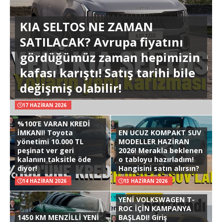
KIA SELTOS NE ZAMAN
SATILACAK? Avrupa fiyatını
gördüğümüz zaman hepimizin
kafası karıştı! Satış tarihi bile
değişmiş olabilir!
17 HAZIRAN 2026
%100’E VARAN KREDİ
İMKANI! Toyota
EN UCUZ KOMPAKT SUV
yönetimi 10.000 TL
MODELLER HAZİRAN
peşinat ver geri
2026! Merakla beklenen
kalanını taksitle öde
o tabloyu hazırladım!
diyor!
Hangisini satın alırsın?
14 HAZIRAN 2026
13 HAZIRAN 2026
YENİ VOLKSWAGEN T-
ROC İÇİN KAMPANYA
1450 KM MENZİLLİ YENİ
BAŞLADI! Giriş