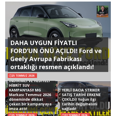
DAHA UYGUN FİYATLI
FORD’UN ÖNÜ AÇILDI! Ford ve
Geely Avrupa Fabrikası
ortaklığı resmen açıklandı!
25 TEMMUZ 2026
İNDİRİMLİ VE HEDİYELİ
HİBRİT SUV
KAMPANYASI! MG
YERLİ DACIA STRIKER
Markası Temmuz 2026
SATIŞ TARİHİ ERKENE
döneminde dikkat
ÇEKİLDİ! Yoğun ilgi
çeken bir kampanyaya
tarihin değişmesini
imza attı!
sağladı!
23 TEMMUZ 2026
22 TEMMUZ 2026