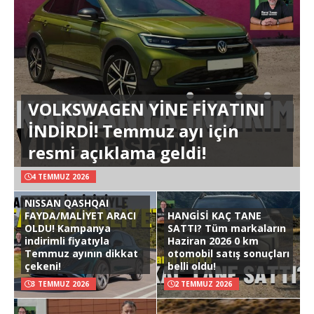
VOLKSWAGEN YİNE FİYATINI
İNDİRDİ! Temmuz ayı için
resmi açıklama geldi!
4 TEMMUZ 2026
NISSAN QASHQAI
FAYDA/MALİYET ARACI
HANGİSİ KAÇ TANE
OLDU! Kampanya
SATTI? Tüm markaların
indirimli fiyatıyla
Haziran 2026 0 km
Temmuz ayının dikkat
otomobil satış sonuçları
çekeni!
belli oldu!
3 TEMMUZ 2026
2 TEMMUZ 2026