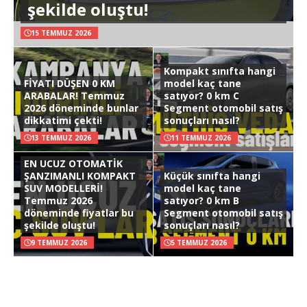
şekilde oluştu!
15 TEMMUZ 2026
Kompakt sınıfta hangi
FİYATI DÜŞEN 0 KM
model kaç tane
ARABALAR! Temmuz
satıyor? 0 km C
2026 döneminde bunlar
Segment otomobil satış
dikkatimi çekti!
sonuçları nasıl?
13 TEMMUZ 2026
11 TEMMUZ 2026
EN UCUZ OTOMATİK
ŞANZIMANLI KOMPAKT
Küçük sınıfta hangi
SUV MODELLERİ!
model kaç tane
Temmuz 2026
satıyor? 0 km B
döneminde fiyatlar bu
Segment otomobil satış
şekilde oluştu!
sonuçları nasıl?
9 TEMMUZ 2026
5 TEMMUZ 2026