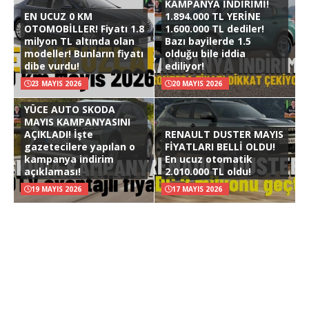
KAMPANYA İNDİRİMİ!
EN UCUZ 0 KM
1.894.000 TL YERİNE
OTOMOBİLLER! Fiyatı 1.8
1.600.000 TL dediler!
milyon TL altında olan
Bazı bayilerde 1.5
modeller! Bunların fiyatı
olduğu bile iddia
dibe vurdu!
ediliyor!
23 MAYIS 2026
20 MAYIS 2026
YÜCE AUTO SKODA
MAYIS KAMPANYASINI
AÇIKLADI! İşte
RENAULT DUSTER MAYIS
gazetecilere yapılan o
FİYATLARI BELLİ OLDU!
kampanya indirim
En ucuz otomatik
açıklaması!
2.010.000 TL oldu!
19 MAYIS 2026
17 MAYIS 2026