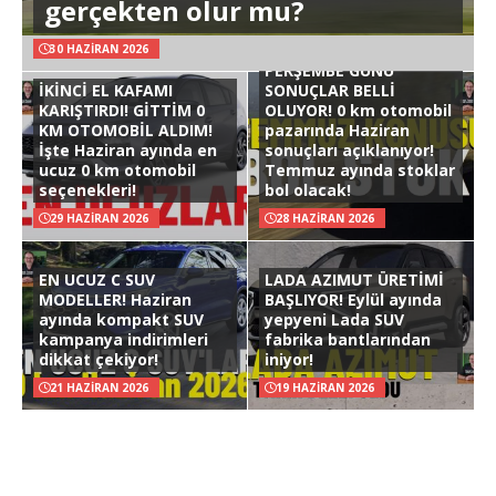
gerçekten olur mu?
30 HAZIRAN 2026
PERŞEMBE GÜNÜ
İKİNCİ EL KAFAMI
SONUÇLAR BELLİ
KARIŞTIRDI! GİTTİM 0
OLUYOR! 0 km otomobil
KM OTOMOBİL ALDIM!
pazarında Haziran
İşte Haziran ayında en
sonuçları açıklanıyor!
ucuz 0 km otomobil
Temmuz ayında stoklar
seçenekleri!
bol olacak!
29 HAZIRAN 2026
28 HAZIRAN 2026
EN UCUZ C SUV
LADA AZIMUT ÜRETİMİ
MODELLER! Haziran
BAŞLIYOR! Eylül ayında
ayında kompakt SUV
yepyeni Lada SUV
kampanya indirimleri
fabrika bantlarından
dikkat çekiyor!
iniyor!
21 HAZIRAN 2026
19 HAZIRAN 2026