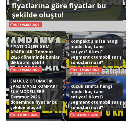
fiyatlarına göre fiyatlar bu
şekilde oluştu!
15 TEMMUZ 2026
Kompakt sınıfta hangi
FİYATI DÜŞEN 0 KM
model kaç tane
ARABALAR! Temmuz
satıyor? 0 km C
2026 döneminde bunlar
Segment otomobil satış
dikkatimi çekti!
sonuçları nasıl?
13 TEMMUZ 2026
11 TEMMUZ 2026
EN UCUZ OTOMATİK
ŞANZIMANLI KOMPAKT
Küçük sınıfta hangi
SUV MODELLERİ!
model kaç tane
Temmuz 2026
satıyor? 0 km B
döneminde fiyatlar bu
Segment otomobil satış
şekilde oluştu!
sonuçları nasıl?
9 TEMMUZ 2026
5 TEMMUZ 2026