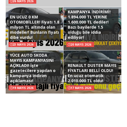
26 MAYIS 2026
KAMPANYA İNDİRİMİ!
EN UCUZ 0 KM
1.894.000 TL YERİNE
OTOMOBİLLER! Fiyatı 1.8
1.600.000 TL dediler!
milyon TL altında olan
Bazı bayilerde 1.5
modeller! Bunların fiyatı
olduğu bile iddia
dibe vurdu!
ediliyor!
23 MAYIS 2026
20 MAYIS 2026
YÜCE AUTO SKODA
MAYIS KAMPANYASINI
AÇIKLADI! İşte
RENAULT DUSTER MAYIS
gazetecilere yapılan o
FİYATLARI BELLİ OLDU!
kampanya indirim
En ucuz otomatik
açıklaması!
2.010.000 TL oldu!
19 MAYIS 2026
17 MAYIS 2026