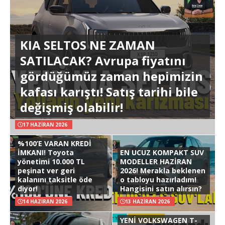
KIA SELTOS NE ZAMAN
SATILACAK? Avrupa fiyatını
gördüğümüz zaman hepimizin
kafası karıştı! Satış tarihi bile
değişmiş olabilir!
17 HAZIRAN 2026
%100’E VARAN KREDİ
İMKANI! Toyota
EN UCUZ KOMPAKT SUV
yönetimi 10.000 TL
MODELLER HAZİRAN
peşinat ver geri
2026! Merakla beklenen
kalanını taksitle öde
o tabloyu hazırladım!
diyor!
Hangisini satın alırsın?
14 HAZIRAN 2026
13 HAZIRAN 2026
YENİ VOLKSWAGEN T-