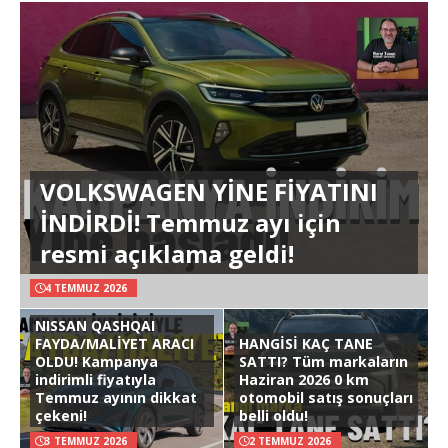
VOLKSWAGEN YİNE FİYATINI
İNDİRDİ! Temmuz ayı için
resmi açıklama geldi!
4 TEMMUZ 2026
NISSAN QASHQAI
FAYDA/MALİYET ARACI
HANGİSİ KAÇ TANE
OLDU! Kampanya
SATTI? Tüm markaların
indirimli fiyatıyla
Haziran 2026 0 km
Temmuz ayının dikkat
otomobil satış sonuçları
çekeni!
belli oldu!
3 TEMMUZ 2026
2 TEMMUZ 2026