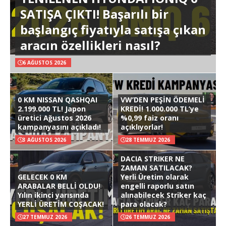
SATIŞA ÇIKTI! Başarılı bir
başlangıç fiyatıyla satışa çıkan
aracın özellikleri nasıl?
6 AĞUSTOS 2026
0 KM NISSAN QASHQAI
VW’DEN PEŞİN ÖDEMELİ
2.199.000 TL! Japon
KREDİ! 1.000.000 TL’ye
üretici Ağustos 2026
%0,99 faiz oranı
kampanyasını açıkladı!
açıklıyorlar!
3 AĞUSTOS 2026
28 TEMMUZ 2026
DACIA STRIKER NE
ZAMAN SATILACAK?
GELECEK 0 KM
Yerli Üretim olarak
ARABALAR BELLİ OLDU!
engelli raporlu satın
Yılın ikinci yarısında
alınabilecek Striker kaç
YERLİ ÜRETİM COŞACAK!
para olacak?
27 TEMMUZ 2026
26 TEMMUZ 2026