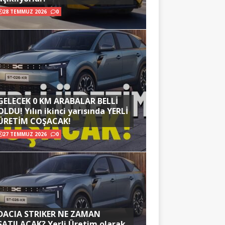
28 TEMMUZ 2026
0
GELECEK 0 KM ARABALAR BELLİ
OLDU! Yılın ikinci yarısında YERLİ
ÜRETİM COŞACAK!
27 TEMMUZ 2026
0
DACIA STRIKER NE ZAMAN
SATILACAK? Yerli Üretim olarak