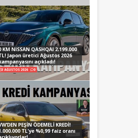
0 KM NISSAN QASHQAI 2.199.000
TL! Japon üretici Ağustos 2026
kampanyasını açıkladı!
3 AĞUSTOS 2026
0
VW’DEN PEŞİN ÖDEMELİ KREDİ!
1.000.000 TL’ye %0,99 faiz oranı
açıklıyorlar!