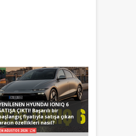
YENİLENEN HYUNDAI IONIQ 6
SATIŞA ÇIKTI! Başarılı bir
başlangıç fiyatıyla satışa çıkan
aracın özellikleri nasıl?
6 AĞUSTOS 2026
0