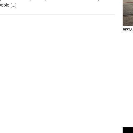
Doblo
[…]
REKL