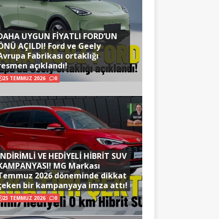
DAHA UYGUN FİYATLI FORD’UN
ÖNÜ AÇILDI! Ford ve Geely
Avrupa Fabrikası ortaklığı
resmen açıklandı!
25 TEMMUZ 2026
0
İNDİRİMLİ VE HEDİYELİ HİBRİT SUV
KAMPANYASI! MG Markası
Temmuz 2026 döneminde dikkat
çeken bir kampanyaya imza attı!
23 TEMMUZ 2026
0