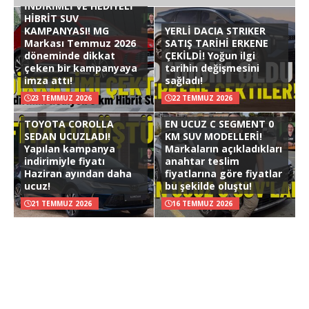
İNDİRİMLİ VE HEDİYELİ
HİBRİT SUV
KAMPANYASI! MG
YERLİ DACIA STRIKER
Markası Temmuz 2026
SATIŞ TARİHİ ERKENE
döneminde dikkat
ÇEKİLDİ! Yoğun ilgi
çeken bir kampanyaya
tarihin değişmesini
imza attı!
sağladı!
23 TEMMUZ 2026
22 TEMMUZ 2026
TOYOTA COROLLA
EN UCUZ C SEGMENT 0
SEDAN UCUZLADI!
KM SUV MODELLERİ!
Yapılan kampanya
Markaların açıkladıkları
indirimiyle fiyatı
anahtar teslim
Haziran ayından daha
fiyatlarına göre fiyatlar
ucuz!
bu şekilde oluştu!
21 TEMMUZ 2026
16 TEMMUZ 2026