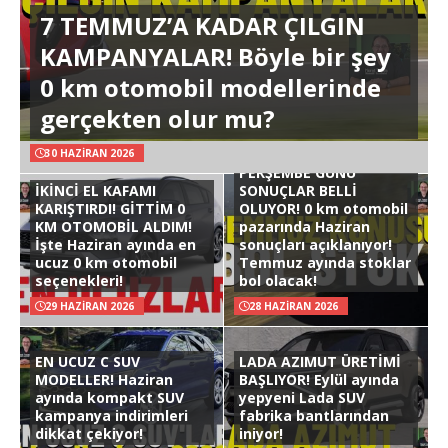
7 TEMMUZ’A KADAR ÇILGIN
KAMPANYALAR! Böyle bir şey
0 km otomobil modellerinde
gerçekten olur mu?
30 HAZIRAN 2026
PERŞEMBE GÜNÜ
İKİNCİ EL KAFAMI
SONUÇLAR BELLİ
KARIŞTIRDI! GİTTİM 0
OLUYOR! 0 km otomobil
KM OTOMOBİL ALDIM!
pazarında Haziran
İşte Haziran ayında en
sonuçları açıklanıyor!
ucuz 0 km otomobil
Temmuz ayında stoklar
seçenekleri!
bol olacak!
29 HAZIRAN 2026
28 HAZIRAN 2026
EN UCUZ C SUV
LADA AZIMUT ÜRETİMİ
MODELLER! Haziran
BAŞLIYOR! Eylül ayında
ayında kompakt SUV
yepyeni Lada SUV
kampanya indirimleri
fabrika bantlarından
dikkat çekiyor!
iniyor!