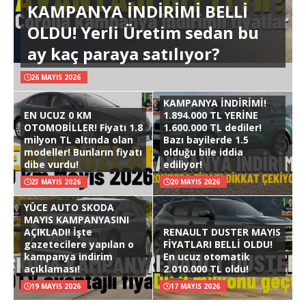
KAMPANYA İNDİRİMİ BELLİ
OLDU! Yerli Üretim sedan bu
ay kaç paraya satılıyor?
26 MAYIS 2026
KAMPANYA İNDİRİMİ!
EN UCUZ 0 KM
1.894.000 TL YERİNE
OTOMOBİLLER! Fiyatı 1.8
1.600.000 TL dediler!
milyon TL altında olan
Bazı bayilerde 1.5
modeller! Bunların fiyatı
olduğu bile iddia
dibe vurdu!
ediliyor!
23 MAYIS 2026
20 MAYIS 2026
YÜCE AUTO SKODA
MAYIS KAMPANYASINI
AÇIKLADI! İşte
RENAULT DUSTER MAYIS
gazetecilere yapılan o
FİYATLARI BELLİ OLDU!
kampanya indirim
En ucuz otomatik
açıklaması!
2.010.000 TL oldu!
19 MAYIS 2026
17 MAYIS 2026