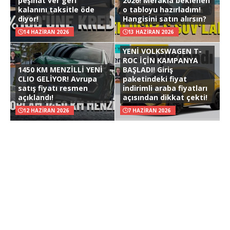
peşinat ver geri
2026! Merakla beklenen
kalanını taksitle öde
o tabloyu hazırladım!
diyor!
Hangisini satın alırsın?
14 HAZIRAN 2026
13 HAZIRAN 2026
YENİ VOLKSWAGEN T-
ROC İÇİN KAMPANYA
1450 KM MENZİLLİ YENİ
BAŞLADI! Giriş
CLIO GELİYOR! Avrupa
paketindeki fiyat
satış fiyatı resmen
indirimli araba fiyatları
açıklandı!
açısından dikkat çekti!
12 HAZIRAN 2026
7 HAZIRAN 2026