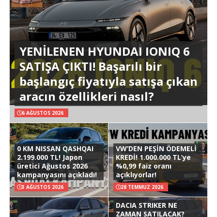
YENİLENEN HYUNDAI IONIQ 6
SATIŞA ÇIKTI! Başarılı bir
başlangıç fiyatıyla satışa çıkan
aracın özellikleri nasıl?
6 AĞUSTOS 2026
0 KM NISSAN QASHQAI
VW’DEN PEŞİN ÖDEMELİ
2.199.000 TL! Japon
KREDİ! 1.000.000 TL’ye
üretici Ağustos 2026
%0,99 faiz oranı
kampanyasını açıkladı!
açıklıyorlar!
3 AĞUSTOS 2026
28 TEMMUZ 2026
DACIA STRIKER NE
ZAMAN SATILACAK?