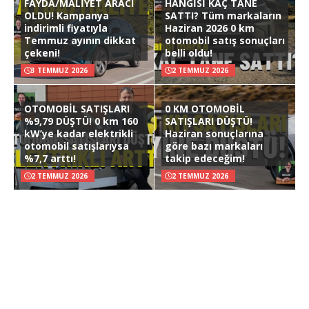
FAYDA/MALİYET ARACI
HANGİSİ KAÇ TANE
OLDU! Kampanya
SATTI? Tüm markaların
indirimli fiyatıyla
Haziran 2026 0 km
Temmuz ayının dikkat
otomobil satış sonuçları
çekeni!
belli oldu!
3 TEMMUZ 2026
2 TEMMUZ 2026
OTOMOBİL SATIŞLARI
0 KM OTOMOBİL
%9,79 DÜŞTÜ! 0 km 160
SATIŞLARI DÜŞTÜ!
kW’ye kadar elektrikli
Haziran sonuçlarına
otomobil satışlarıysa
göre bazı markaları
%7,7 arttı!
takip edeceğim!
2 TEMMUZ 2026
2 TEMMUZ 2026