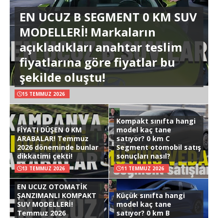
EN UCUZ B SEGMENT 0 KM SUV
MODELLERİ! Markaların
açıkladıkları anahtar teslim
fiyatlarına göre fiyatlar bu
şekilde oluştu!
15 TEMMUZ 2026
Kompakt sınıfta hangi
FİYATI DÜŞEN 0 KM
model kaç tane
ARABALAR! Temmuz
satıyor? 0 km C
2026 döneminde bunlar
Segment otomobil satış
dikkatimi çekti!
sonuçları nasıl?
13 TEMMUZ 2026
11 TEMMUZ 2026
EN UCUZ OTOMATİK
ŞANZIMANLI KOMPAKT
Küçük sınıfta hangi
SUV MODELLERİ!
model kaç tane
Temmuz 2026
satıyor? 0 km B