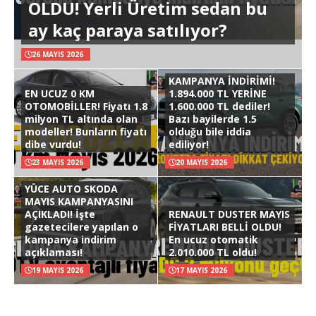
OLDU! Yerli Üretim sedan bu
ay kaç paraya satılıyor?
26 MAYIS 2026
KAMPANYA İNDİRİMİ!
EN UCUZ 0 KM
1.894.000 TL YERİNE
OTOMOBİLLER! Fiyatı 1.8
1.600.000 TL dediler!
milyon TL altında olan
Bazı bayilerde 1.5
modeller! Bunların fiyatı
olduğu bile iddia
dibe vurdu!
ediliyor!
23 MAYIS 2026
20 MAYIS 2026
YÜCE AUTO SKODA
MAYIS KAMPANYASINI
AÇIKLADI! İşte
RENAULT DUSTER MAYIS
gazetecilere yapılan o
FİYATLARI BELLİ OLDU!
kampanya indirim
En ucuz otomatik
açıklaması!
2.010.000 TL oldu!
19 MAYIS 2026
17 MAYIS 2026