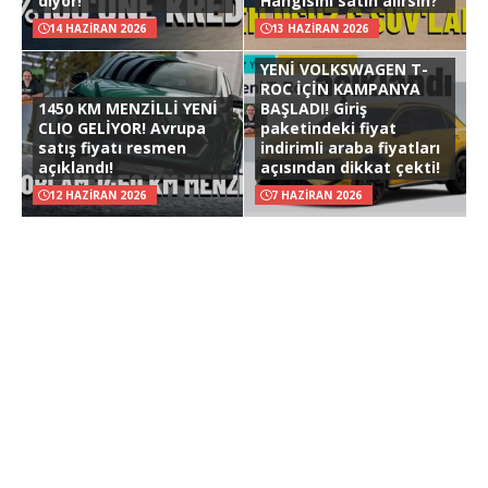
diyor!
Hangisini satın alırsın?
14 HAZIRAN 2026
13 HAZIRAN 2026
YENİ VOLKSWAGEN T-
ROC İÇİN KAMPANYA
1450 KM MENZİLLİ YENİ
BAŞLADI! Giriş
CLIO GELİYOR! Avrupa
paketindeki fiyat
satış fiyatı resmen
indirimli araba fiyatları
açıklandı!
açısından dikkat çekti!
12 HAZIRAN 2026
7 HAZIRAN 2026