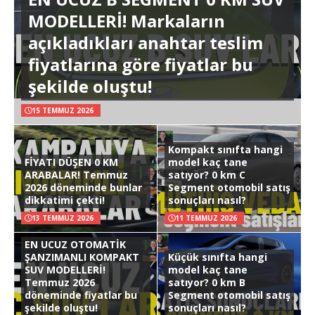
MODELLERİ! Markaların
açıkladıkları anahtar teslim
fiyatlarına göre fiyatlar bu
şekilde oluştu!
15 TEMMUZ 2026
Kompakt sınıfta hangi
FİYATI DÜŞEN 0 KM
model kaç tane
ARABALAR! Temmuz
satıyor? 0 km C
2026 döneminde bunlar
Segment otomobil satış
dikkatimi çekti!
sonuçları nasıl?
13 TEMMUZ 2026
11 TEMMUZ 2026
EN UCUZ OTOMATİK
ŞANZIMANLI KOMPAKT
Küçük sınıfta hangi
SUV MODELLERİ!
model kaç tane
Temmuz 2026
satıyor? 0 km B
döneminde fiyatlar bu
Segment otomobil satış
şekilde oluştu!
sonuçları nasıl?