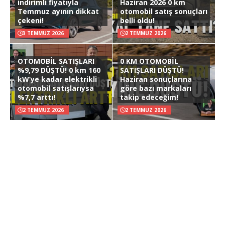
indirimli fiyatıyla
Haziran 2026 0 km
Temmuz ayının dikkat
otomobil satış sonuçları
çekeni!
belli oldu!
3 TEMMUZ 2026
2 TEMMUZ 2026
OTOMOBİL SATIŞLARI
0 KM OTOMOBİL
%9,79 DÜŞTÜ! 0 km 160
SATIŞLARI DÜŞTÜ!
kW’ye kadar elektrikli
Haziran sonuçlarına
otomobil satışlarıysa
göre bazı markaları
%7,7 arttı!
takip edeceğim!
2 TEMMUZ 2026
2 TEMMUZ 2026