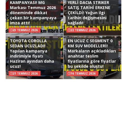
KAMPANYASI! MG
YERLİ DACIA STRIKER
Markası Temmuz 2026
SATIŞ TARİHİ ERKENE
döneminde dikkat
ÇEKİLDİ! Yoğun ilgi
çeken bir kampanyaya
tarihin değişmesini
imza attı!
sağladı!
23 TEMMUZ 2026
22 TEMMUZ 2026
TOYOTA COROLLA
EN UCUZ C SEGMENT 0
SEDAN UCUZLADI!
KM SUV MODELLERİ!
Yapılan kampanya
Markaların açıkladıkları
indirimiyle fiyatı
anahtar teslim
Haziran ayından daha
fiyatlarına göre fiyatlar
ucuz!
bu şekilde oluştu!
21 TEMMUZ 2026
16 TEMMUZ 2026