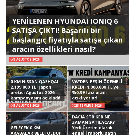
YENİLENEN HYUNDAI IONIQ 6
SATIŞA ÇIKTI! Başarılı bir
başlangıç fiyatıyla satışa çıkan
aracın özellikleri nasıl?
6 AĞUSTOS 2026
0 KM NISSAN QASHQAI
VW’DEN PEŞİN ÖDEMELİ
2.199.000 TL! Japon
KREDİ! 1.000.000 TL’ye
üretici Ağustos 2026
%0,99 faiz oranı
kampanyasını açıkladı!
açıklıyorlar!
3 AĞUSTOS 2026
28 TEMMUZ 2026
DACIA STRIKER NE
ZAMAN SATILACAK?
GELECEK 0 KM
Yerli Üretim olarak
ARABALAR BELLİ OLDU!
engelli raporlu satın