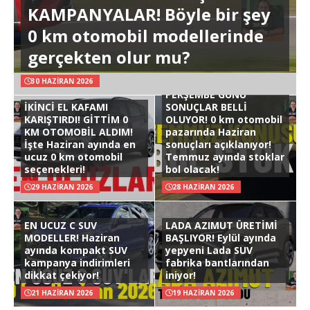
KAMPANYALAR! Böyle bir şey
0 km otomobil modellerinde
gerçekten olur mu?
30 HAZIRAN 2026
PERŞEMBE GÜNÜ
İKİNCİ EL KAFAMI
SONUÇLAR BELLİ
KARIŞTIRDI! GİTTİM 0
OLUYOR! 0 km otomobil
KM OTOMOBİL ALDIM!
pazarında Haziran
İşte Haziran ayında en
sonuçları açıklanıyor!
ucuz 0 km otomobil
Temmuz ayında stoklar
seçenekleri!
bol olacak!
29 HAZIRAN 2026
28 HAZIRAN 2026
EN UCUZ C SUV
LADA AZIMUT ÜRETİMİ
MODELLER! Haziran
BAŞLIYOR! Eylül ayında
ayında kompakt SUV
yepyeni Lada SUV
kampanya indirimleri
fabrika bantlarından
dikkat çekiyor!
iniyor!
21 HAZIRAN 2026
19 HAZIRAN 2026