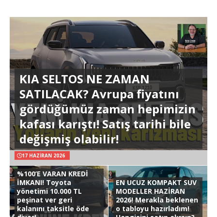
KIA SELTOS NE ZAMAN
SATILACAK? Avrupa fiyatını
gördüğümüz zaman hepimizin
kafası karıştı! Satış tarihi bile
değişmiş olabilir!
17 HAZIRAN 2026
%100’E VARAN KREDİ
İMKANI! Toyota
EN UCUZ KOMPAKT SUV
yönetimi 10.000 TL
MODELLER HAZİRAN
peşinat ver geri
2026! Merakla beklenen
kalanını taksitle öde
o tabloyu hazırladım!