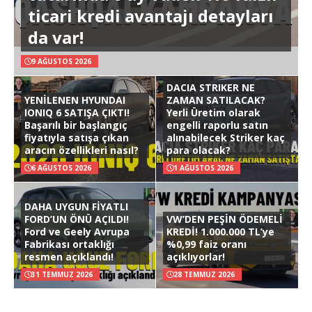
ticari kredi avantajı detayları
da var!
9 AĞUSTOS 2026
DACIA STRIKER NE
YENİLENEN HYUNDAI
ZAMAN SATILACAK?
IONIQ 6 SATIŞA ÇIKTI!
Yerli Üretim olarak
Başarılı bir başlangıç
engelli raporlu satın
fiyatıyla satışa çıkan
alınabilecek Striker kaç
aracın özellikleri nasıl?
para olacak?
6 AĞUSTOS 2026
1 AĞUSTOS 2026
DAHA UYGUN FİYATLI
FORD’UN ÖNÜ AÇILDI!
VW’DEN PEŞİN ÖDEMELİ
Ford ve Geely Avrupa
KREDİ! 1.000.000 TL’ye
Fabrikası ortaklığı
%0,99 faiz oranı
resmen açıklandı!
açıklıyorlar!
31 TEMMUZ 2026
28 TEMMUZ 2026