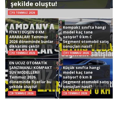
şekilde oluştu!
15 TEMMUZ 2026
Kompakt sınıfta hangi
FİYATI DÜŞEN 0 KM
model kaç tane
ARABALAR! Temmuz
satıyor? 0 km C
2026 döneminde bunlar
Segment otomobil satış
dikkatimi çekti!
sonuçları nasıl?
13 TEMMUZ 2026
11 TEMMUZ 2026
EN UCUZ OTOMATİK
ŞANZIMANLI KOMPAKT
Küçük sınıfta hangi
SUV MODELLERİ!
model kaç tane
Temmuz 2026
satıyor? 0 km B
döneminde fiyatlar bu
Segment otomobil satış
şekilde oluştu!
sonuçları nasıl?
9 TEMMUZ 2026
5 TEMMUZ 2026