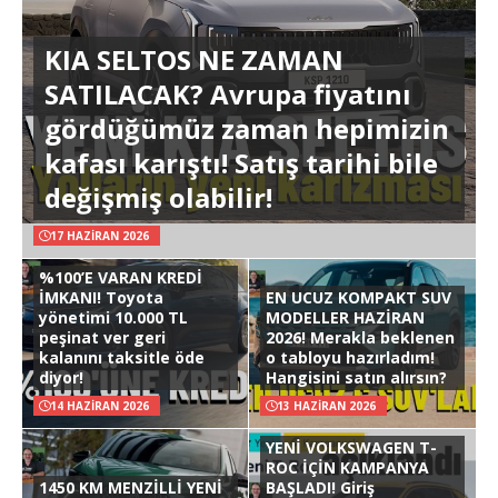
KIA SELTOS NE ZAMAN
SATILACAK? Avrupa fiyatını
gördüğümüz zaman hepimizin
kafası karıştı! Satış tarihi bile
değişmiş olabilir!
17 HAZIRAN 2026
%100’E VARAN KREDİ
İMKANI! Toyota
EN UCUZ KOMPAKT SUV
yönetimi 10.000 TL
MODELLER HAZİRAN
peşinat ver geri
2026! Merakla beklenen
kalanını taksitle öde
o tabloyu hazırladım!
diyor!
Hangisini satın alırsın?
14 HAZIRAN 2026
13 HAZIRAN 2026
YENİ VOLKSWAGEN T-
ROC İÇİN KAMPANYA
1450 KM MENZİLLİ YENİ
BAŞLADI! Giriş