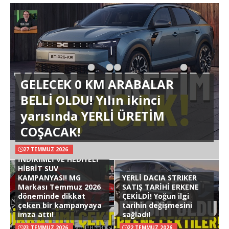
GELECEK 0 KM ARABALAR
BELLİ OLDU! Yılın ikinci
yarısında YERLİ ÜRETİM
COŞACAK!
27 TEMMUZ 2026
İNDİRİMLİ VE HEDİYELİ
HİBRİT SUV
KAMPANYASI! MG
YERLİ DACIA STRIKER
Markası Temmuz 2026
SATIŞ TARİHİ ERKENE
döneminde dikkat
ÇEKİLDİ! Yoğun ilgi
çeken bir kampanyaya
tarihin değişmesini
imza attı!
sağladı!
23 TEMMUZ 2026
22 TEMMUZ 2026