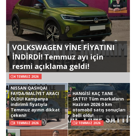
VOLKSWAGEN YİNE FİYATINI
İNDİRDİ! Temmuz ayı için
resmi açıklama geldi!
4 TEMMUZ 2026
NISSAN QASHQAI
FAYDA/MALİYET ARACI
HANGİSİ KAÇ TANE
OLDU! Kampanya
SATTI? Tüm markaların
indirimli fiyatıyla
Haziran 2026 0 km
Temmuz ayının dikkat
otomobil satış sonuçları
çekeni!
belli oldu!
3 TEMMUZ 2026
2 TEMMUZ 2026