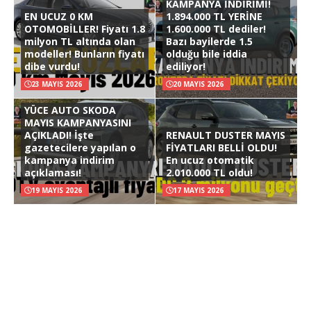
KAMPANYA İNDİRİMİ!
EN UCUZ 0 KM
1.894.000 TL YERİNE
OTOMOBİLLER! Fiyatı 1.8
1.600.000 TL dediler!
milyon TL altında olan
Bazı bayilerde 1.5
modeller! Bunların fiyatı
olduğu bile iddia
dibe vurdu!
ediliyor!
23 MAYIS 2026
20 MAYIS 2026
YÜCE AUTO SKODA
MAYIS KAMPANYASINI
AÇIKLADI! İşte
RENAULT DUSTER MAYIS
gazetecilere yapılan o
FİYATLARI BELLİ OLDU!
kampanya indirim
En ucuz otomatik
açıklaması!
2.010.000 TL oldu!
19 MAYIS 2026
17 MAYIS 2026