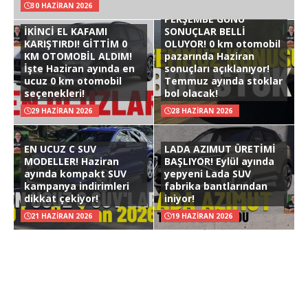
30 HAZIRAN 2026
PERŞEMBE GÜNÜ
İKİNCİ EL KAFAMI
SONUÇLAR BELLİ
KARIŞTIRDI! GİTTİM 0
OLUYOR! 0 km otomobil
KM OTOMOBİL ALDIM!
pazarında Haziran
İşte Haziran ayında en
sonuçları açıklanıyor!
ucuz 0 km otomobil
Temmuz ayında stoklar
seçenekleri!
bol olacak!
29 HAZIRAN 2026
28 HAZIRAN 2026
EN UCUZ C SUV
LADA AZIMUT ÜRETİMİ
MODELLER! Haziran
BAŞLIYOR! Eylül ayında
ayında kompakt SUV
yepyeni Lada SUV
kampanya indirimleri
fabrika bantlarından
dikkat çekiyor!
iniyor!
21 HAZIRAN 2026
19 HAZIRAN 2026