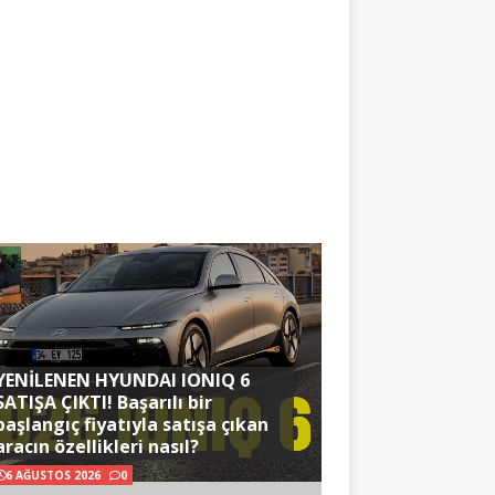
YENİLENEN HYUNDAI IONIQ 6
SATIŞA ÇIKTI! Başarılı bir
başlangıç fiyatıyla satışa çıkan
aracın özellikleri nasıl?
6 AĞUSTOS 2026
0