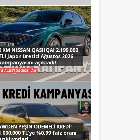
0 KM NISSAN QASHQAI 2.199.000
TL! Japon üretici Ağustos 2026
kampanyasını açıkladı!
3 AĞUSTOS 2026
0
VW’DEN PEŞİN ÖDEMELİ KREDİ!
1.000.000 TL’ye %0,99 faiz oranı
açıklıyorlar!