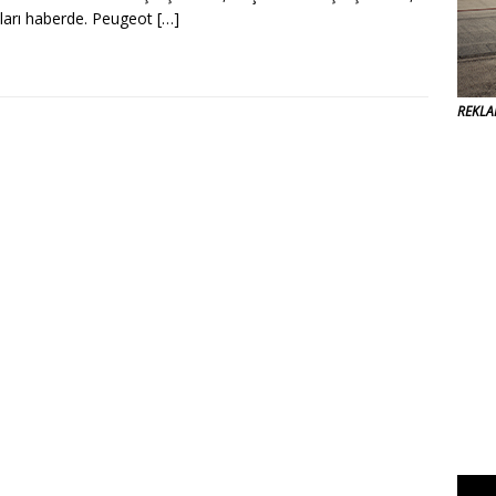
ları haberde. Peugeot
[…]
REKL