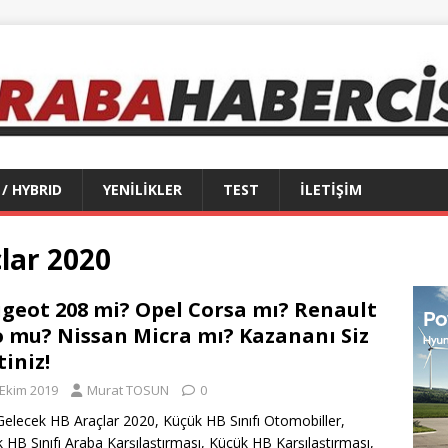
 / HYBRID
YENİLİKLER
TEST
İLETİŞİM
lar 2020
geot 208 mi? Opel Corsa mı? Renault
o mu? Nissan Micra mı? Kazananı Siz
tiniz!
 Ekim 2019
Murat TOSUN
0
Gelecek HB Araçlar 2020, Küçük HB Sınıfı Otomobiller,
 HB Sınıfı Araba Karşılaştırması, Küçük HB Karşılaştırması,