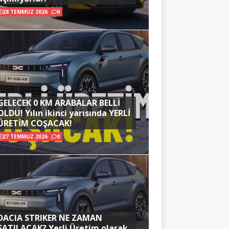
28 TEMMUZ 2026
0
GELECEK 0 KM ARABALAR BELLİ
OLDU! Yılın ikinci yarısında YERLİ
ÜRETİM COŞACAK!
27 TEMMUZ 2026
0
DACIA STRIKER NE ZAMAN
SATILACAK? Yerli Üretim olarak