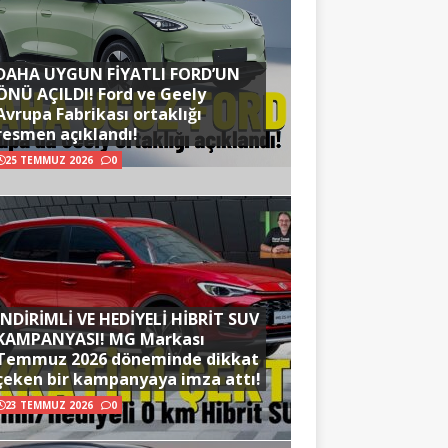
DAHA UYGUN FİYATLI FORD’UN
ÖNÜ AÇILDI! Ford ve Geely
Avrupa Fabrikası ortaklığı
resmen açıklandı!
25 TEMMUZ 2026
0
İNDİRİMLİ VE HEDİYELİ HİBRİT SUV
KAMPANYASI! MG Markası
Temmuz 2026 döneminde dikkat
çeken bir kampanyaya imza attı!
23 TEMMUZ 2026
0