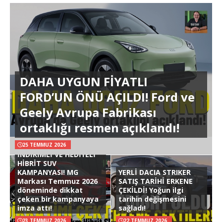
DAHA UYGUN FİYATLI
FORD’UN ÖNÜ AÇILDI! Ford ve
Geely Avrupa Fabrikası
ortaklığı resmen açıklandı!
25 TEMMUZ 2026
İNDİRİMLİ VE HEDİYELİ
HİBRİT SUV
KAMPANYASI! MG
YERLİ DACIA STRIKER
Markası Temmuz 2026
SATIŞ TARİHİ ERKENE
döneminde dikkat
ÇEKİLDİ! Yoğun ilgi
çeken bir kampanyaya
tarihin değişmesini
imza attı!
sağladı!
23 TEMMUZ 2026
22 TEMMUZ 2026