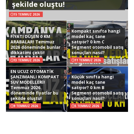
şekilde oluştu!
15 TEMMUZ 2026
Kompakt sınıfta hangi
FİYATI DÜŞEN 0 KM
model kaç tane
ARABALAR! Temmuz
satıyor? 0 km C
2026 döneminde bunlar
Segment otomobil satış
dikkatimi çekti!
sonuçları nasıl?
13 TEMMUZ 2026
11 TEMMUZ 2026
EN UCUZ OTOMATİK
ŞANZIMANLI KOMPAKT
Küçük sınıfta hangi
SUV MODELLERİ!
model kaç tane
Temmuz 2026
satıyor? 0 km B
döneminde fiyatlar bu
Segment otomobil satış
şekilde oluştu!
sonuçları nasıl?
9 TEMMUZ 2026
5 TEMMUZ 2026