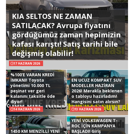
KIA SELTOS NE ZAMAN
SATILACAK? Avrupa fiyatını
gördüğümüz zaman hepimizin
kafası karıştı! Satış tarihi bile
değişmiş olabilir!
17 HAZIRAN 2026
%100’E VARAN KREDİ
İMKANI! Toyota
EN UCUZ KOMPAKT SUV
yönetimi 10.000 TL
MODELLER HAZİRAN
peşinat ver geri
2026! Merakla beklenen
kalanını taksitle öde
o tabloyu hazırladım!
diyor!
Hangisini satın alırsın?
14 HAZIRAN 2026
13 HAZIRAN 2026
YENİ VOLKSWAGEN T-
ROC İÇİN KAMPANYA
1450 KM MENZİLLİ YENİ
BAŞLADI! Giriş