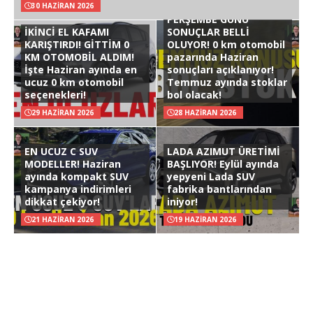
30 HAZIRAN 2026
PERŞEMBE GÜNÜ
İKİNCİ EL KAFAMI
SONUÇLAR BELLİ
KARIŞTIRDI! GİTTİM 0
OLUYOR! 0 km otomobil
KM OTOMOBİL ALDIM!
pazarında Haziran
İşte Haziran ayında en
sonuçları açıklanıyor!
ucuz 0 km otomobil
Temmuz ayında stoklar
seçenekleri!
bol olacak!
29 HAZIRAN 2026
28 HAZIRAN 2026
EN UCUZ C SUV
LADA AZIMUT ÜRETİMİ
MODELLER! Haziran
BAŞLIYOR! Eylül ayında
ayında kompakt SUV
yepyeni Lada SUV
kampanya indirimleri
fabrika bantlarından
dikkat çekiyor!
iniyor!
21 HAZIRAN 2026
19 HAZIRAN 2026