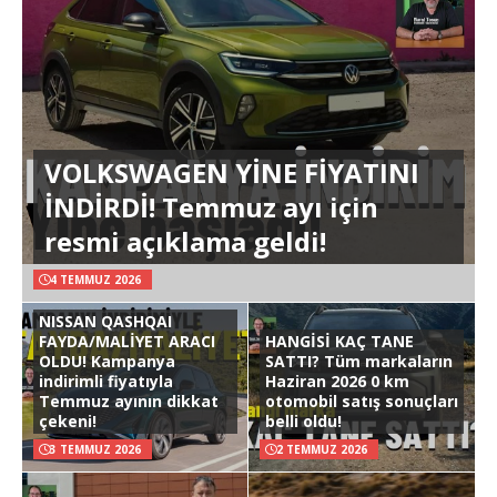
VOLKSWAGEN YİNE FİYATINI
İNDİRDİ! Temmuz ayı için
resmi açıklama geldi!
4 TEMMUZ 2026
NISSAN QASHQAI
FAYDA/MALİYET ARACI
HANGİSİ KAÇ TANE
OLDU! Kampanya
SATTI? Tüm markaların
indirimli fiyatıyla
Haziran 2026 0 km
Temmuz ayının dikkat
otomobil satış sonuçları
çekeni!
belli oldu!
3 TEMMUZ 2026
2 TEMMUZ 2026