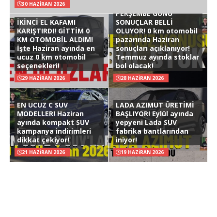
30 HAZIRAN 2026
PERŞEMBE GÜNÜ
İKİNCİ EL KAFAMI
SONUÇLAR BELLİ
KARIŞTIRDI! GİTTİM 0
OLUYOR! 0 km otomobil
KM OTOMOBİL ALDIM!
pazarında Haziran
İşte Haziran ayında en
sonuçları açıklanıyor!
ucuz 0 km otomobil
Temmuz ayında stoklar
seçenekleri!
bol olacak!
29 HAZIRAN 2026
28 HAZIRAN 2026
EN UCUZ C SUV
LADA AZIMUT ÜRETİMİ
MODELLER! Haziran
BAŞLIYOR! Eylül ayında
ayında kompakt SUV
yepyeni Lada SUV
kampanya indirimleri
fabrika bantlarından
dikkat çekiyor!
iniyor!
21 HAZIRAN 2026
19 HAZIRAN 2026