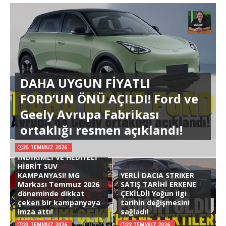
DAHA UYGUN FİYATLI
FORD’UN ÖNÜ AÇILDI! Ford ve
Geely Avrupa Fabrikası
ortaklığı resmen açıklandı!
25 TEMMUZ 2026
İNDİRİMLİ VE HEDİYELİ
HİBRİT SUV
KAMPANYASI! MG
YERLİ DACIA STRIKER
Markası Temmuz 2026
SATIŞ TARİHİ ERKENE
döneminde dikkat
ÇEKİLDİ! Yoğun ilgi
çeken bir kampanyaya
tarihin değişmesini
imza attı!
sağladı!
23 TEMMUZ 2026
22 TEMMUZ 2026