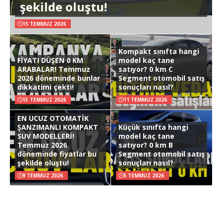
şekilde oluştu!
15 TEMMUZ 2026
Kompakt sınıfta hangi
FİYATI DÜŞEN 0 KM
model kaç tane
ARABALAR! Temmuz
satıyor? 0 km C
2026 döneminde bunlar
Segment otomobil satış
dikkatimi çekti!
sonuçları nasıl?
13 TEMMUZ 2026
11 TEMMUZ 2026
EN UCUZ OTOMATİK
ŞANZIMANLI KOMPAKT
Küçük sınıfta hangi
SUV MODELLERİ!
model kaç tane
Temmuz 2026
satıyor? 0 km B
döneminde fiyatlar bu
Segment otomobil satış
şekilde oluştu!
sonuçları nasıl?
9 TEMMUZ 2026
5 TEMMUZ 2026