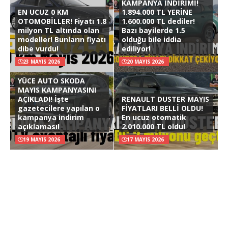
KAMPANYA İNDİRİMİ!
EN UCUZ 0 KM
1.894.000 TL YERİNE
OTOMOBİLLER! Fiyatı 1.8
1.600.000 TL dediler!
milyon TL altında olan
Bazı bayilerde 1.5
modeller! Bunların fiyatı
olduğu bile iddia
dibe vurdu!
ediliyor!
23 MAYIS 2026
20 MAYIS 2026
YÜCE AUTO SKODA
MAYIS KAMPANYASINI
AÇIKLADI! İşte
RENAULT DUSTER MAYIS
gazetecilere yapılan o
FİYATLARI BELLİ OLDU!
kampanya indirim
En ucuz otomatik
açıklaması!
2.010.000 TL oldu!
19 MAYIS 2026
17 MAYIS 2026