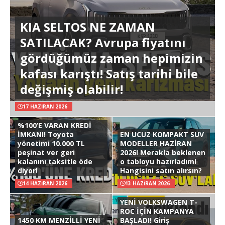
KIA SELTOS NE ZAMAN
SATILACAK? Avrupa fiyatını
gördüğümüz zaman hepimizin
kafası karıştı! Satış tarihi bile
değişmiş olabilir!
17 HAZIRAN 2026
%100’E VARAN KREDİ
İMKANI! Toyota
EN UCUZ KOMPAKT SUV
yönetimi 10.000 TL
MODELLER HAZİRAN
peşinat ver geri
2026! Merakla beklenen
kalanını taksitle öde
o tabloyu hazırladım!
diyor!
Hangisini satın alırsın?
14 HAZIRAN 2026
13 HAZIRAN 2026
YENİ VOLKSWAGEN T-
ROC İÇİN KAMPANYA
1450 KM MENZİLLİ YENİ
BAŞLADI! Giriş