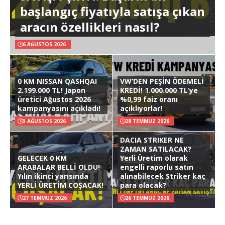
başlangıç fiyatıyla satışa çıkan
aracın özellikleri nasıl?
6 AĞUSTOS 2026
0 KM NISSAN QASHQAI
VW’DEN PEŞİN ÖDEMELİ
2.199.000 TL! Japon
KREDİ! 1.000.000 TL’ye
üretici Ağustos 2026
%0,99 faiz oranı
kampanyasını açıkladı!
açıklıyorlar!
3 AĞUSTOS 2026
28 TEMMUZ 2026
DACIA STRIKER NE
ZAMAN SATILACAK?
GELECEK 0 KM
Yerli Üretim olarak
ARABALAR BELLİ OLDU!
engelli raporlu satın
Yılın ikinci yarısında
alınabilecek Striker kaç
YERLİ ÜRETİM COŞACAK!
para olacak?
27 TEMMUZ 2026
26 TEMMUZ 2026