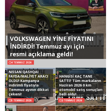
VOLKSWAGEN YİNE FİYATINI
İNDİRDİ! Temmuz ayı için
resmi açıklama geldi!
4 TEMMUZ 2026
NISSAN QASHQAI
FAYDA/MALİYET ARACI
HANGİSİ KAÇ TANE
OLDU! Kampanya
SATTI? Tüm markaların
indirimli fiyatıyla
Haziran 2026 0 km
Temmuz ayının dikkat
otomobil satış sonuçları
çekeni!
belli oldu!
3 TEMMUZ 2026
2 TEMMUZ 2026