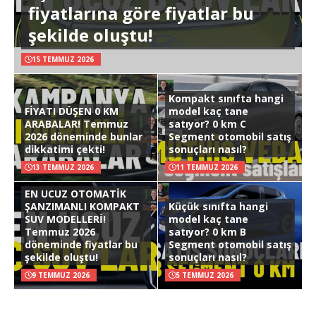
fiyatlarına göre fiyatlar bu
şekilde oluştu!
15 TEMMUZ 2026
Kompakt sınıfta hangi
FİYATI DÜŞEN 0 KM
model kaç tane
ARABALAR! Temmuz
satıyor? 0 km C
2026 döneminde bunlar
Segment otomobil satış
dikkatimi çekti!
sonuçları nasıl?
13 TEMMUZ 2026
11 TEMMUZ 2026
EN UCUZ OTOMATİK
ŞANZIMANLI KOMPAKT
Küçük sınıfta hangi
SUV MODELLERİ!
model kaç tane
Temmuz 2026
satıyor? 0 km B
döneminde fiyatlar bu
Segment otomobil satış
şekilde oluştu!
sonuçları nasıl?
9 TEMMUZ 2026
5 TEMMUZ 2026