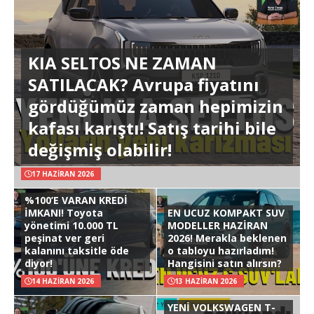
KIA SELTOS NE ZAMAN
SATILACAK? Avrupa fiyatını
gördüğümüz zaman hepimizin
kafası karıştı! Satış tarihi bile
değişmiş olabilir!
17 HAZIRAN 2026
%100’E VARAN KREDİ
İMKANI! Toyota
EN UCUZ KOMPAKT SUV
yönetimi 10.000 TL
MODELLER HAZİRAN
peşinat ver geri
2026! Merakla beklenen
kalanını taksitle öde
o tabloyu hazırladım!
diyor!
Hangisini satın alırsın?
14 HAZIRAN 2026
13 HAZIRAN 2026
YENİ VOLKSWAGEN T-