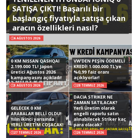
SATIŞA ÇIKTI! Başarılı bir
başlangıç fiyatıyla satışa çıkan
aracın özellikleri nasıl?
6 AĞUSTOS 2026
0 KM NISSAN QASHQAI
VW’DEN PEŞİN ÖDEMELİ
2.199.000 TL! Japon
KREDİ! 1.000.000 TL’ye
üretici Ağustos 2026
%0,99 faiz oranı
kampanyasını açıkladı!
açıklıyorlar!
3 AĞUSTOS 2026
28 TEMMUZ 2026
DACIA STRIKER NE
ZAMAN SATILACAK?
GELECEK 0 KM
Yerli Üretim olarak
ARABALAR BELLİ OLDU!
engelli raporlu satın
Yılın ikinci yarısında
alınabilecek Striker kaç
YERLİ ÜRETİM COŞACAK!
para olacak?
27 TEMMUZ 2026
26 TEMMUZ 2026