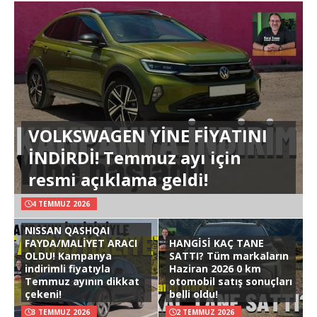
VOLKSWAGEN YİNE FİYATINI
İNDİRDİ! Temmuz ayı için
resmi açıklama geldi!
4 TEMMUZ 2026
NISSAN QASHQAI
FAYDA/MALİYET ARACI
HANGİSİ KAÇ TANE
OLDU! Kampanya
SATTI? Tüm markaların
indirimli fiyatıyla
Haziran 2026 0 km
Temmuz ayının dikkat
otomobil satış sonuçları
çekeni!
belli oldu!
3 TEMMUZ 2026
2 TEMMUZ 2026