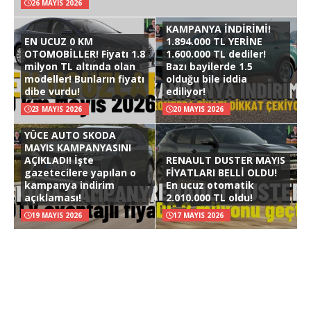
26 MAYIS 2026
KAMPANYA İNDİRİMİ!
EN UCUZ 0 KM
1.894.000 TL YERİNE
OTOMOBİLLER! Fiyatı 1.8
1.600.000 TL dediler!
milyon TL altında olan
Bazı bayilerde 1.5
modeller! Bunların fiyatı
olduğu bile iddia
dibe vurdu!
ediliyor!
23 MAYIS 2026
20 MAYIS 2026
YÜCE AUTO SKODA
MAYIS KAMPANYASINI
AÇIKLADI! İşte
RENAULT DUSTER MAYIS
gazetecilere yapılan o
FİYATLARI BELLİ OLDU!
kampanya indirim
En ucuz otomatik
açıklaması!
2.010.000 TL oldu!
19 MAYIS 2026
17 MAYIS 2026