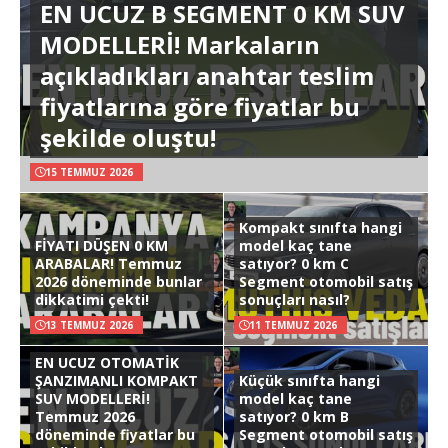
EN UCUZ B SEGMENT 0 KM SUV
MODELLERİ! Markaların
açıkladıkları anahtar teslim
fiyatlarına göre fiyatlar bu
şekilde oluştu!
15 TEMMUZ 2026
Kompakt sınıfta hangi
FİYATI DÜŞEN 0 KM
model kaç tane
ARABALAR! Temmuz
satıyor? 0 km C
2026 döneminde bunlar
Segment otomobil satış
dikkatimi çekti!
sonuçları nasıl?
13 TEMMUZ 2026
11 TEMMUZ 2026
EN UCUZ OTOMATİK
ŞANZIMANLI KOMPAKT
Küçük sınıfta hangi
SUV MODELLERİ!
model kaç tane
Temmuz 2026
satıyor? 0 km B
döneminde fiyatlar bu
Segment otomobil satış