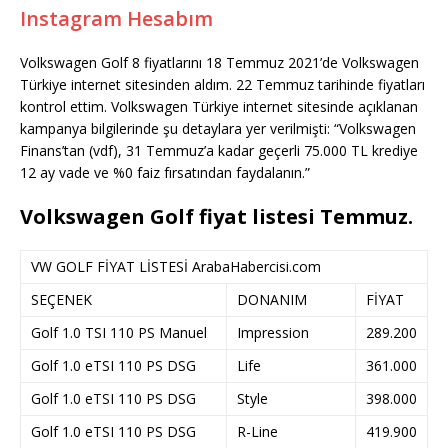
Instagram Hesabım
Volkswagen Golf 8 fiyatlarını 18 Temmuz 2021’de Volkswagen
Türkiye internet sitesinden aldım. 22 Temmuz tarihinde fiyatları
kontrol ettim. Volkswagen Türkiye internet sitesinde açıklanan
kampanya bilgilerinde şu detaylara yer verilmişti: “Volkswagen
Finans’tan (vdf), 31 Temmuz’a kadar geçerli 75.000 TL krediye
12 ay vade ve %0 faiz fırsatından faydalanın.”
Volkswagen Golf fiyat listesi Temmuz.
VW GOLF FİYAT LİSTESİ ArabaHabercisi.com
SEÇENEK
DONANIM
FİYAT
Golf 1.0 TSI 110 PS Manuel
Impression
289.200
Golf 1.0 eTSI 110 PS DSG
Life
361.000
Golf 1.0 eTSI 110 PS DSG
Style
398.000
Golf 1.0 eTSI 110 PS DSG
R-Line
419.900