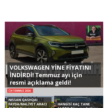
VOLKSWAGEN YİNE FİYATINI
İNDİRDİ! Temmuz ayı için
resmi açıklama geldi!
4 TEMMUZ 2026
NISSAN QASHQAI
FAYDA/MALİYET ARACI
HANGİSİ KAÇ TANE