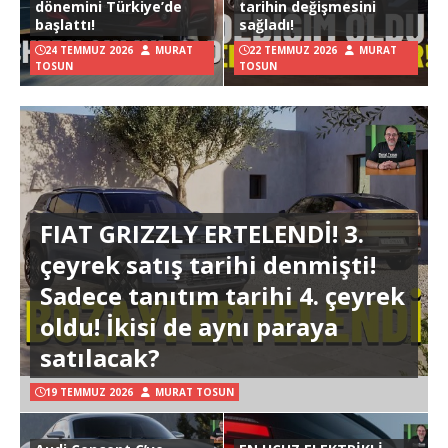
dönemini Türkiye’de
tarihin değişmesini
başlattı!
sağladı!
24 TEMMUZ 2026
MURAT
22 TEMMUZ 2026
MURAT
TOSUN
TOSUN
FIAT GRIZZLY ERTELENDİ! 3.
çeyrek satış tarihi denmişti!
Sadece tanıtım tarihi 4. çeyrek
oldu! İkisi de aynı paraya
satılacak?
19 TEMMUZ 2026
MURAT TOSUN