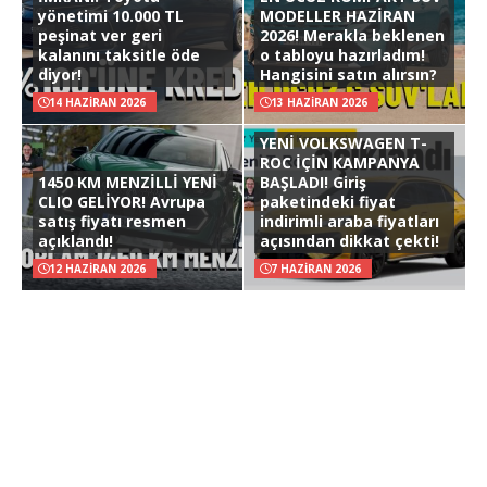
yönetimi 10.000 TL
MODELLER HAZİRAN
peşinat ver geri
2026! Merakla beklenen
kalanını taksitle öde
o tabloyu hazırladım!
diyor!
Hangisini satın alırsın?
14 HAZIRAN 2026
13 HAZIRAN 2026
YENİ VOLKSWAGEN T-
ROC İÇİN KAMPANYA
1450 KM MENZİLLİ YENİ
BAŞLADI! Giriş
CLIO GELİYOR! Avrupa
paketindeki fiyat
satış fiyatı resmen
indirimli araba fiyatları
açıklandı!
açısından dikkat çekti!
12 HAZIRAN 2026
7 HAZIRAN 2026