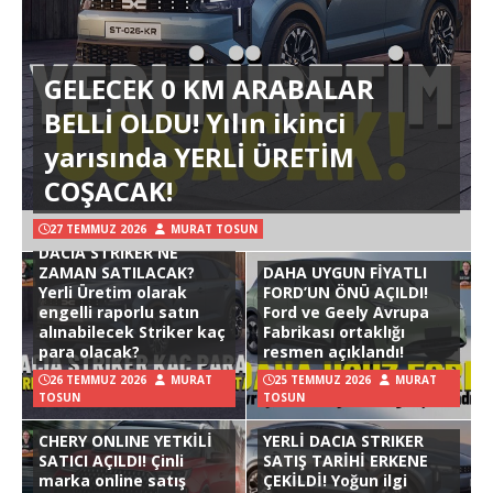
GELECEK 0 KM ARABALAR
BELLİ OLDU! Yılın ikinci
yarısında YERLİ ÜRETİM
COŞACAK!
27 TEMMUZ 2026
MURAT TOSUN
DACIA STRIKER NE
ZAMAN SATILACAK?
DAHA UYGUN FİYATLI
Yerli Üretim olarak
FORD’UN ÖNÜ AÇILDI!
engelli raporlu satın
Ford ve Geely Avrupa
alınabilecek Striker kaç
Fabrikası ortaklığı
para olacak?
resmen açıklandı!
26 TEMMUZ 2026
MURAT
25 TEMMUZ 2026
MURAT
TOSUN
TOSUN
CHERY ONLINE YETKİLİ
YERLİ DACIA STRIKER
SATICI AÇILDI! Çinli
SATIŞ TARİHİ ERKENE
marka online satış
ÇEKİLDİ! Yoğun ilgi