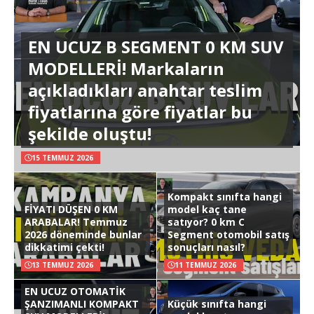
EN UCUZ B SEGMENT 0 KM SUV
MODELLERİ! Markaların
açıkladıkları anahtar teslim
fiyatlarına göre fiyatlar bu
şekilde oluştu!
15 TEMMUZ 2026
Kompakt sınıfta hangi
FİYATI DÜŞEN 0 KM
model kaç tane
ARABALAR! Temmuz
satıyor? 0 km C
2026 döneminde bunlar
Segment otomobil satış
dikkatimi çekti!
sonuçları nasıl?
13 TEMMUZ 2026
11 TEMMUZ 2026
EN UCUZ OTOMATİK
ŞANZIMANLI KOMPAKT
Küçük sınıfta hangi