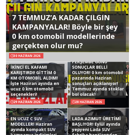
7 TEMMUZ’A KADAR ÇILGIN
KAMPANYALAR! Böyle bir şey
0 km otomobil modellerinde
gerçekten olur mu?
30 HAZIRAN 2026
PERŞEMBE GÜNÜ
İKİNCİ EL KAFAMI
SONUÇLAR BELLİ
KARIŞTIRDI! GİTTİM 0
OLUYOR! 0 km otomobil
KM OTOMOBİL ALDIM!
pazarında Haziran
İşte Haziran ayında en
sonuçları açıklanıyor!
ucuz 0 km otomobil
Temmuz ayında stoklar
seçenekleri!
bol olacak!
29 HAZIRAN 2026
28 HAZIRAN 2026
EN UCUZ C SUV
LADA AZIMUT ÜRETİMİ
MODELLER! Haziran
BAŞLIYOR! Eylül ayında
ayında kompakt SUV
yepyeni Lada SUV
kampanya indirimleri
fabrika bantlarından