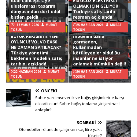
Audi Concept C’ye
EN UCUZ ELEKTRİKLİ
uluslararası tasarım
OLMAK İÇİN GELİYOR!
dünyasından dört ödül
Türkiye satış tarihi
birden geldi!
resmen açıklandı!
1 TEMMUZ 2026
MURAT
25 HAZIRAN 2026
MURAT
TOSUN
TOSUN
Hyundai Ioniq 3
BÜYÜK REKABETE YENİ
modelini daha
OYUNCU! VOLVO EX60
görmeden,
NE ZAMAN SATILACAK?
kullanmadan
Türkiye yönetimi
kötüleyenler oldu! Bu
beklenen modelin satış
insanlar ne istiyor
tarihini açıkladı!
anlamak mümkün değil!
22 HAZIRAN 2026
MURAT
20 HAZIRAN 2026
MURAT
TOSUN
TOSUN
ÖNCEKI
Sahte yardımseverlik ve bağış girişimlerine karşı
dikkatli olun! Sahte bağış toplama girişimi nasıl
anlaşılır?
SONRAKI
Otomobiller rölantide çalışırken kaç litre yakıt
tüketir?