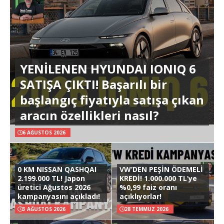
YENİLENEN HYUNDAI IONIQ 6
SATIŞA ÇIKTI! Başarılı bir
başlangıç fiyatıyla satışa çıkan
aracın özellikleri nasıl?
6 AĞUSTOS 2026
0 KM NISSAN QASHQAI
VW’DEN PEŞİN ÖDEMELİ
2.199.000 TL! Japon
KREDİ! 1.000.000 TL’ye
üretici Ağustos 2026
%0,99 faiz oranı
kampanyasını açıkladı!
açıklıyorlar!
3 AĞUSTOS 2026
28 TEMMUZ 2026