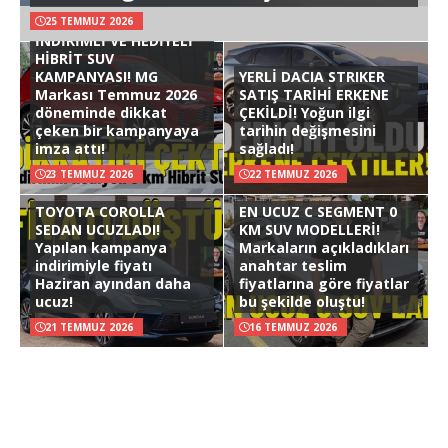
25 TEMMUZ 2026
İNDİRİMLİ VE HEDİYELİ
HİBRİT SUV
KAMPANYASI! MG
YERLİ DACIA STRIKER
Markası Temmuz 2026
SATIŞ TARİHİ ERKENE
döneminde dikkat
ÇEKİLDİ! Yoğun ilgi
çeken bir kampanyaya
tarihin değişmesini
imza attı!
sağladı!
23 TEMMUZ 2026
22 TEMMUZ 2026
TOYOTA COROLLA
EN UCUZ C SEGMENT 0
SEDAN UCUZLADI!
KM SUV MODELLERİ!
Yapılan kampanya
Markaların açıkladıkları
indirimiyle fiyatı
anahtar teslim
Haziran ayından daha
fiyatlarına göre fiyatlar
ucuz!
bu şekilde oluştu!
21 TEMMUZ 2026
16 TEMMUZ 2026