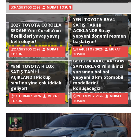
6 AĞUSTOS 2026
MURAT TOSUN
YENİ TOYOTA RAV4
2027 TOYOTA COROLLA
SATIŞ TARİHİ
SEDAN! Yeni Corolla’nın
AÇIKLANDI! Bu ay
özellikleri yavaş yavaş
yepyeni dönemi resmen
belli oluyor!
başlatıyor!
2 AĞUSTOS 2026
MURAT
1 AĞUSTOS 2026
MURAT
TOSUN
TOSUN
GELECEK ARAÇLAR! GÜN
YENİ TOYOTA HILUX
SAYIYORLAR! Yılın ikinci
SATIŞ TARİHİ
yarısında bol bol
AÇIKLANDI! Pickup
yepyeni 0 km otomobil
sınıfına yine çok iddialı
modellerini
geliyor!
konuşacağız!
31 TEMMUZ 2026
MURAT
29 TEMMUZ 2026
MURAT
TOSUN
TOSUN