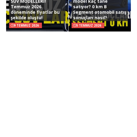
SUV MODELLERİ!
model kaç tane
Temmuz 2026
satıyor? 0 km B
döneminde fiyatlar bu
Segment otomobil satış
şekilde oluştu!
sonuçları nasıl?
9 TEMMUZ 2026
5 TEMMUZ 2026