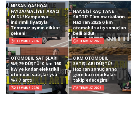
NISSAN QASHQAI
FAYDA/MALİYET ARACI
HANGİSİ KAÇ TANE
OLDU! Kampanya
SATTI? Tüm markaların
indirimli fiyatıyla
Haziran 2026 0 km
Temmuz ayının dikkat
otomobil satış sonuçları
çekeni!
belli oldu!
3 TEMMUZ 2026
2 TEMMUZ 2026
OTOMOBİL SATIŞLARI
0 KM OTOMOBİL
%9,79 DÜŞTÜ! 0 km 160
SATIŞLARI DÜŞTÜ!
kW’ye kadar elektrikli
Haziran sonuçlarına
otomobil satışlarıysa
göre bazı markaları
%7,7 arttı!
takip edeceğim!
2 TEMMUZ 2026
2 TEMMUZ 2026