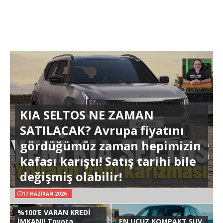
KIA SELTOS NE ZAMAN
SATILACAK? Avrupa fiyatını
gördüğümüz zaman hepimizin
kafası karıştı! Satış tarihi bile
değişmiş olabilir!
17 HAZIRAN 2026
%100’E VARAN KREDİ
İMKANI! Toyota
EN UCUZ KOMPAKT SUV