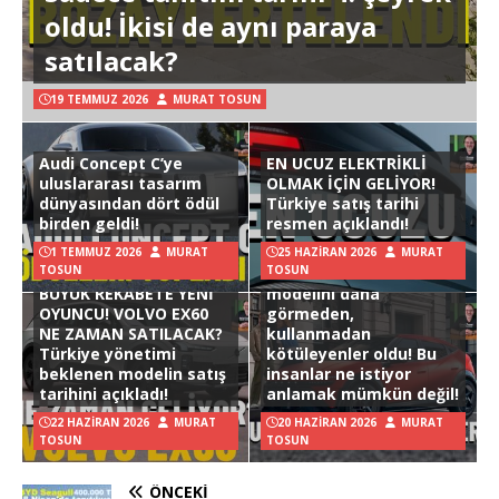
oldu! İkisi de aynı paraya
satılacak?
19 TEMMUZ 2026
MURAT TOSUN
Audi Concept C’ye
EN UCUZ ELEKTRİKLİ
uluslararası tasarım
OLMAK İÇİN GELİYOR!
dünyasından dört ödül
Türkiye satış tarihi
birden geldi!
resmen açıklandı!
1 TEMMUZ 2026
MURAT
25 HAZIRAN 2026
MURAT
TOSUN
TOSUN
Hyundai Ioniq 3
BÜYÜK REKABETE YENİ
modelini daha
OYUNCU! VOLVO EX60
görmeden,
NE ZAMAN SATILACAK?
kullanmadan
Türkiye yönetimi
kötüleyenler oldu! Bu
beklenen modelin satış
insanlar ne istiyor
tarihini açıkladı!
anlamak mümkün değil!
22 HAZIRAN 2026
MURAT
20 HAZIRAN 2026
MURAT
TOSUN
TOSUN
ÖNCEKI