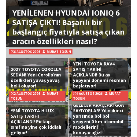
YENİLENEN HYUNDAI IONIQ 6
SATIŞA ÇIKTI! Başarılı bir
başlangıç fiyatıyla satışa çıkan
aracın özellikleri nasıl?
6 AĞUSTOS 2026
MURAT TOSUN
YENİ TOYOTA RAV4
2027 TOYOTA COROLLA
SATIŞ TARİHİ
SEDAN! Yeni Corolla’nın
AÇIKLANDI! Bu ay
özellikleri yavaş yavaş
yepyeni dönemi resmen
belli oluyor!
başlatıyor!
2 AĞUSTOS 2026
MURAT
1 AĞUSTOS 2026
MURAT
TOSUN
TOSUN
GELECEK ARAÇLAR! GÜN
YENİ TOYOTA HILUX
SAYIYORLAR! Yılın ikinci
SATIŞ TARİHİ
yarısında bol bol
AÇIKLANDI! Pickup
yepyeni 0 km otomobil
sınıfına yine çok iddialı
modellerini
geliyor!
konuşacağız!