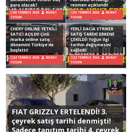
para olacak?
resmen açıklandı!
26 TEMMUZ 2026
MURAT
25 TEMMUZ 2026
MURAT
TOSUN
TOSUN
CHERY ONLINE YETKİLİ
YERLİ DACIA STRIKER
SATICI AÇILDI! Çinli
SATIŞ TARİHİ ERKENE
marka online satış
ÇEKİLDİ! Yoğun ilgi
dönemini Türkiye’de
tarihin değişmesini
başlattı!
sağladı!
24 TEMMUZ 2026
MURAT
22 TEMMUZ 2026
MURAT
TOSUN
TOSUN
FIAT GRIZZLY ERTELENDİ! 3.
çeyrek satış tarihi denmişti!
Sadece tanıtım tarihi 4. çeyrek