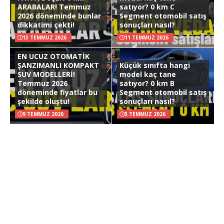
ARABALAR! Temmuz
satıyor? 0 km C
2026 döneminde bunlar
Segment otomobil satış
dikkatimi çekti!
sonuçları nasıl?
13 TEMMUZ 2026
11 TEMMUZ 2026
EN UCUZ OTOMATİK
ŞANZIMANLI KOMPAKT
Küçük sınıfta hangi
SUV MODELLERİ!
model kaç tane
Temmuz 2026
satıyor? 0 km B
döneminde fiyatlar bu
Segment otomobil satış
şekilde oluştu!
sonuçları nasıl?
9 TEMMUZ 2026
5 TEMMUZ 2026