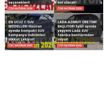
seçenekleri!
bol olacak!
29 HAZIRAN 2026
28 HAZIRAN 2026
EN UCUZ C SUV
LADA AZIMUT ÜRETİMİ
MODELLER! Haziran
BAŞLIYOR! Eylül ayında
ayında kompakt SUV
yepyeni Lada SUV
kampanya indirimleri
fabrika bantlarından
dikkat çekiyor!
iniyor!
21 HAZIRAN 2026
19 HAZIRAN 2026