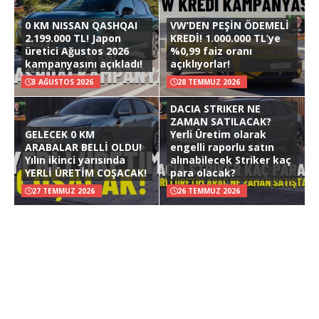
0 KM NISSAN QASHQAI
VW’DEN PEŞİN ÖDEMELİ
2.199.000 TL! Japon
KREDİ! 1.000.000 TL’ye
üretici Ağustos 2026
%0,99 faiz oranı
kampanyasını açıkladı!
açıklıyorlar!
3 AĞUSTOS 2026
28 TEMMUZ 2026
DACIA STRIKER NE
ZAMAN SATILACAK?
GELECEK 0 KM
Yerli Üretim olarak
ARABALAR BELLİ OLDU!
engelli raporlu satın
Yılın ikinci yarısında
alınabilecek Striker kaç
YERLİ ÜRETİM COŞACAK!
para olacak?
27 TEMMUZ 2026
26 TEMMUZ 2026