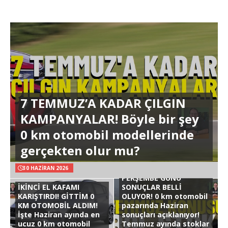
7 TEMMUZ’A KADAR ÇILGIN
KAMPANYALAR! Böyle bir şey
0 km otomobil modellerinde
gerçekten olur mu?
30 HAZIRAN 2026
PERŞEMBE GÜNÜ
İKİNCİ EL KAFAMI
SONUÇLAR BELLİ
KARIŞTIRDI! GİTTİM 0
OLUYOR! 0 km otomobil
KM OTOMOBİL ALDIM!
pazarında Haziran
İşte Haziran ayında en
sonuçları açıklanıyor!
ucuz 0 km otomobil
Temmuz ayında stoklar