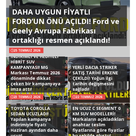
DAHA UYGUN FİYATLI
FORD’UN ÖNÜ AÇILDI! Ford ve
Geely Avrupa Fabrikası
ortaklığı resmen açıklandı!
25 TEMMUZ 2026
İNDİRİMLİ VE HEDİYELİ
HİBRİT SUV
KAMPANYASI! MG
YERLİ DACIA STRIKER
Markası Temmuz 2026
SATIŞ TARİHİ ERKENE
döneminde dikkat
ÇEKİLDİ! Yoğun ilgi
çeken bir kampanyaya
tarihin değişmesini
imza attı!
sağladı!
23 TEMMUZ 2026
22 TEMMUZ 2026
TOYOTA COROLLA
EN UCUZ C SEGMENT 0
SEDAN UCUZLADI!
KM SUV MODELLERİ!
Yapılan kampanya
Markaların açıkladıkları
indirimiyle fiyatı
anahtar teslim
Haziran ayından daha
fiyatlarına göre fiyatlar
ucuz!
bu şekilde oluştu!