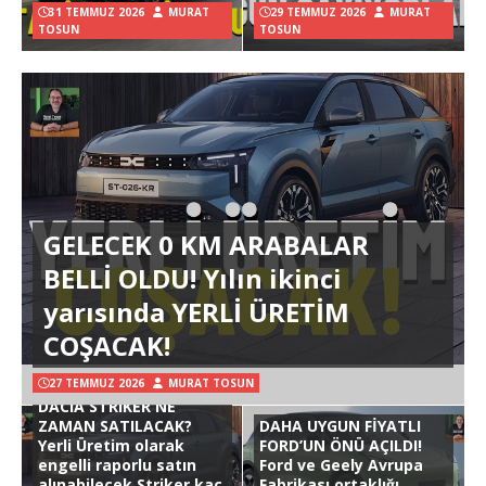
31 TEMMUZ 2026
MURAT
29 TEMMUZ 2026
MURAT
TOSUN
TOSUN
GELECEK 0 KM ARABALAR
BELLİ OLDU! Yılın ikinci
yarısında YERLİ ÜRETİM
COŞACAK!
27 TEMMUZ 2026
MURAT TOSUN
DACIA STRIKER NE
ZAMAN SATILACAK?
DAHA UYGUN FİYATLI
Yerli Üretim olarak
FORD’UN ÖNÜ AÇILDI!
engelli raporlu satın
Ford ve Geely Avrupa
alınabilecek Striker kaç
Fabrikası ortaklığı