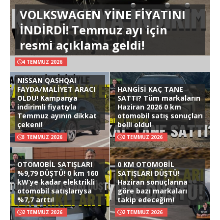
VOLKSWAGEN YİNE FİYATINI
İNDİRDİ! Temmuz ayı için
resmi açıklama geldi!
4 TEMMUZ 2026
NISSAN QASHQAI
FAYDA/MALİYET ARACI
HANGİSİ KAÇ TANE
OLDU! Kampanya
SATTI? Tüm markaların
indirimli fiyatıyla
Haziran 2026 0 km
Temmuz ayının dikkat
otomobil satış sonuçları
çekeni!
belli oldu!
3 TEMMUZ 2026
2 TEMMUZ 2026
OTOMOBİL SATIŞLARI
0 KM OTOMOBİL
%9,79 DÜŞTÜ! 0 km 160
SATIŞLARI DÜŞTÜ!
kW’ye kadar elektrikli
Haziran sonuçlarına
otomobil satışlarıysa
göre bazı markaları
%7,7 arttı!
takip edeceğim!
2 TEMMUZ 2026
2 TEMMUZ 2026