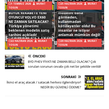
1 TEMMUZ 2026
MURAT
25 HAZIRAN 2026
MURAT
TOSUN
TOSUN
Hyundai Ioniq 3
BÜYÜK REKABETE YENİ
modelini daha
OYUNCU! VOLVO EX60
görmeden,
NE ZAMAN SATILACAK?
kullanmadan
Türkiye yönetimi
kötüleyenler oldu! Bu
beklenen modelin satış
insanlar ne istiyor
tarihini açıkladı!
anlamak mümkün değil!
22 HAZIRAN 2026
MURAT
20 HAZIRAN 2026
MURAT
TOSUN
TOSUN
ÖNCEKI
BYD PHEV FİYATI NE ZAMAN BELLİ OLACAK? Çok
sorulan sorunun cevabı çok net bir şekilde verildi!
SONRAKI
İkinci el araç alacak / satacak herkesi ilgilendiriyor!
NEDİR BU GÜVENLİ ÖDEME?