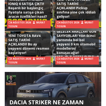
IONIQ 6 SATIŞA ÇIKTI!
SATIŞ TARİHİ
Başarılı bir başlangıç
AÇIKLANDI! Pickup
fiyatıyla satışa çıkan
sınıfına yine çok iddialı
aracın özellikleri nasıl?
geliyor!
6 AĞUSTOS 2026
MURAT
4 AĞUSTOS 2026
MURAT
TOSUN
TOSUN
GELECEK ARAÇLAR! GÜN
YENİ TOYOTA RAV4
SAYIYORLAR! Yılın ikinci
SATIŞ TARİHİ
yarısında bol bol
AÇIKLANDI! Bu ay
yepyeni 0 km otomobil
yepyeni dönemi resmen
modellerini
başlatıyor!
konuşacağız!
3 AĞUSTOS 2026
MURAT
2 AĞUSTOS 2026
MURAT
TOSUN
TOSUN
DACIA STRIKER NE ZAMAN