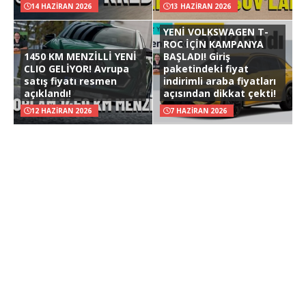
14 HAZIRAN 2026
13 HAZIRAN 2026
YENİ VOLKSWAGEN T-
ROC İÇİN KAMPANYA
1450 KM MENZİLLİ YENİ
BAŞLADI! Giriş
CLIO GELİYOR! Avrupa
paketindeki fiyat
satış fiyatı resmen
indirimli araba fiyatları
açıklandı!
açısından dikkat çekti!
12 HAZIRAN 2026
7 HAZIRAN 2026