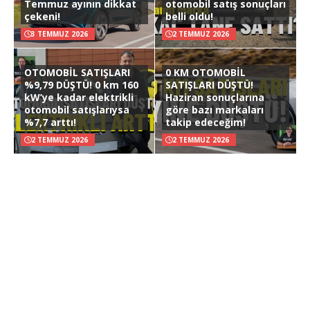
Temmuz ayının dikkat
otomobil satış sonuçları
çekeni!
belli oldu!
3 TEMMUZ 2026
2 TEMMUZ 2026
OTOMOBİL SATIŞLARI
0 KM OTOMOBİL
%9,79 DÜŞTÜ! 0 km 160
SATIŞLARI DÜŞTÜ!
kW’ye kadar elektrikli
Haziran sonuçlarına
otomobil satışlarıysa
göre bazı markaları
%7,7 arttı!
takip edeceğim!
2 TEMMUZ 2026
2 TEMMUZ 2026