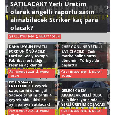
SATILACAK? Yerli Üretim
olarak engelli raporlu satın
alınabilecek Striker kaç para
olacak?
1 AĞUSTOS 2026
MURAT TOSUN
DAHA UYGUN FİYATLI
CHERY ONLINE YETKİLİ
FORD’UN ÖNÜ AÇILDI!
SATICI AÇILDI! Çinli
Ford ve Geely Avrupa
marka online satış
Fabrikası ortaklığı
dönemini Türkiye’de
resmen açıklandı!
başlattı!
31 TEMMUZ 2026
MURAT
30 TEMMUZ 2026
MURAT
TOSUN
TOSUN
FIAT GRIZZLY
ERTELENDİ! 3. çeyrek
satış tarihi denmişti!
GELECEK 0 KM
Sadece tanıtım tarihi 4.
ARABALAR BELLİ OLDU!
çeyrek oldu! İkisi de
Yılın ikinci yarısında
aynı paraya satılacak?
YERLİ ÜRETİM COŞACAK!
29 TEMMUZ 2026
MURAT
27 TEMMUZ 2026
MURAT