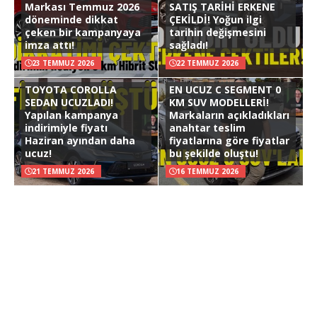
Markası Temmuz 2026
SATIŞ TARİHİ ERKENE
döneminde dikkat
ÇEKİLDİ! Yoğun ilgi
çeken bir kampanyaya
tarihin değişmesini
imza attı!
sağladı!
23 TEMMUZ 2026
22 TEMMUZ 2026
TOYOTA COROLLA
EN UCUZ C SEGMENT 0
SEDAN UCUZLADI!
KM SUV MODELLERİ!
Yapılan kampanya
Markaların açıkladıkları
indirimiyle fiyatı
anahtar teslim
Haziran ayından daha
fiyatlarına göre fiyatlar
ucuz!
bu şekilde oluştu!
21 TEMMUZ 2026
16 TEMMUZ 2026