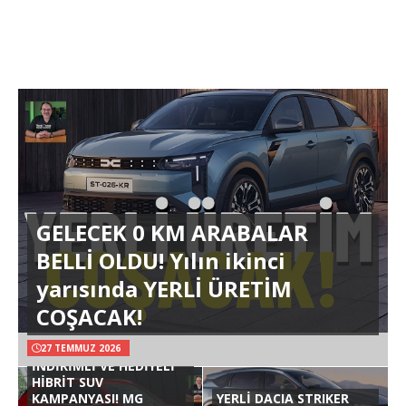
GELECEK 0 KM ARABALAR
BELLİ OLDU! Yılın ikinci
yarısında YERLİ ÜRETİM
COŞACAK!
27 TEMMUZ 2026
İNDİRİMLİ VE HEDİYELİ
HİBRİT SUV
KAMPANYASI! MG
YERLİ DACIA STRIKER