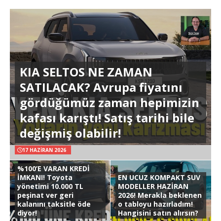
KIA SELTOS NE ZAMAN
SATILACAK? Avrupa fiyatını
gördüğümüz zaman hepimizin
kafası karıştı! Satış tarihi bile
değişmiş olabilir!
17 HAZIRAN 2026
%100’E VARAN KREDİ
İMKANI! Toyota
EN UCUZ KOMPAKT SUV
yönetimi 10.000 TL
MODELLER HAZİRAN
peşinat ver geri
2026! Merakla beklenen
kalanını taksitle öde
o tabloyu hazırladım!
diyor!
Hangisini satın alırsın?