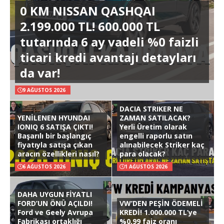
0 KM NISSAN QASHQAI
2.199.000 TL! 600.000 TL
tutarında 6 ay vadeli %0 faizli
ticari kredi avantajı detayları
da var!
9 AĞUSTOS 2026
DACIA STRIKER NE
YENİLENEN HYUNDAI
ZAMAN SATILACAK?
IONIQ 6 SATIŞA ÇIKTI!
Yerli Üretim olarak
Başarılı bir başlangıç
engelli raporlu satın
fiyatıyla satışa çıkan
alınabilecek Striker kaç
aracın özellikleri nasıl?
para olacak?
6 AĞUSTOS 2026
1 AĞUSTOS 2026
DAHA UYGUN FİYATLI
FORD’UN ÖNÜ AÇILDI!
VW’DEN PEŞİN ÖDEMELİ
Ford ve Geely Avrupa
KREDİ! 1.000.000 TL’ye
Fabrikası ortaklığı
%0,99 faiz oranı