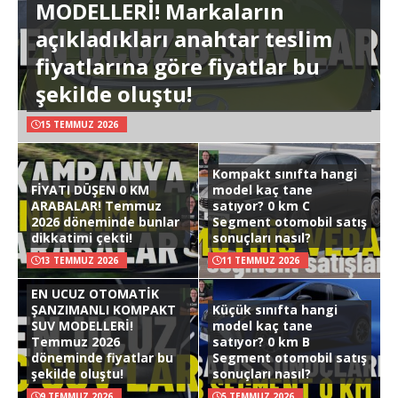
MODELLERİ! Markaların
açıkladıkları anahtar teslim
fiyatlarına göre fiyatlar bu
şekilde oluştu!
15 TEMMUZ 2026
Kompakt sınıfta hangi
FİYATI DÜŞEN 0 KM
model kaç tane
ARABALAR! Temmuz
satıyor? 0 km C
2026 döneminde bunlar
Segment otomobil satış
dikkatimi çekti!
sonuçları nasıl?
13 TEMMUZ 2026
11 TEMMUZ 2026
EN UCUZ OTOMATİK
ŞANZIMANLI KOMPAKT
Küçük sınıfta hangi
SUV MODELLERİ!
model kaç tane
Temmuz 2026
satıyor? 0 km B
döneminde fiyatlar bu
Segment otomobil satış
şekilde oluştu!
sonuçları nasıl?
9 TEMMUZ 2026
5 TEMMUZ 2026