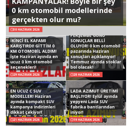
KAMPANYALAR! Böyle bir şey
0 km otomobil modellerinde
gerçekten olur mu?
30 HAZIRAN 2026
PERŞEMBE GÜNÜ
İKİNCİ EL KAFAMI
SONUÇLAR BELLİ
KARIŞTIRDI! GİTTİM 0
OLUYOR! 0 km otomobil
KM OTOMOBİL ALDIM!
pazarında Haziran
İşte Haziran ayında en
sonuçları açıklanıyor!
ucuz 0 km otomobil
Temmuz ayında stoklar
seçenekleri!
bol olacak!
29 HAZIRAN 2026
28 HAZIRAN 2026
EN UCUZ C SUV
LADA AZIMUT ÜRETİMİ
MODELLER! Haziran
BAŞLIYOR! Eylül ayında
ayında kompakt SUV
yepyeni Lada SUV
kampanya indirimleri
fabrika bantlarından
dikkat çekiyor!
iniyor!
21 HAZIRAN 2026
19 HAZIRAN 2026