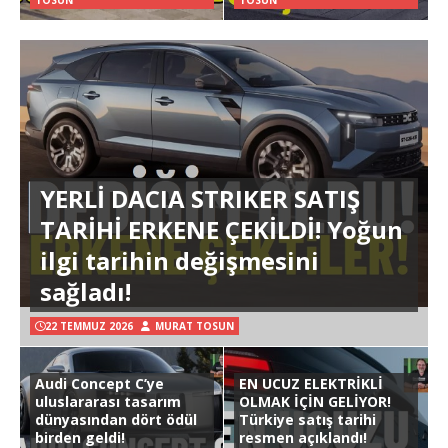
TOSUN
TOSUN
YERLİ DACIA STRIKER SATIŞ
TARİHİ ERKENE ÇEKİLDİ! Yoğun
ilgi tarihin değişmesini
sağladı!
22 TEMMUZ 2026
MURAT TOSUN
Audi Concept C’ye
EN UCUZ ELEKTRİKLİ
uluslararası tasarım
OLMAK İÇİN GELİYOR!
dünyasından dört ödül
Türkiye satış tarihi
birden geldi!
resmen açıklandı!