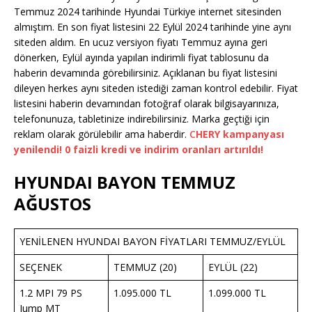
Temmuz 2024 tarihinde Hyundai Türkiye internet sitesinden
almıştım. En son fiyat listesini 22 Eylül 2024 tarihinde yine aynı
siteden aldım. En ucuz versiyon fiyatı Temmuz ayına geri
dönerken, Eylül ayında yapılan indirimli fiyat tablosunu da
haberin devamında görebilirsiniz. Açıklanan bu fiyat listesini
dileyen herkes aynı siteden istediği zaman kontrol edebilir. Fiyat
listesini haberin devamından fotoğraf olarak bilgisayarınıza,
telefonunuza, tabletinize indirebilirsiniz. Marka geçtiği için
reklam olarak görülebilir ama haberdir.
C
HERY kampanyası
yenilendi! 0 faizli kredi ve indirim oranları artırıldı!
HYUNDAI BAYON TEMMUZ
AĞUSTOS
YENİLENEN HYUNDAI BAYON FİYATLARI TEMMUZ/EYLÜL
SEÇENEK
TEMMUZ (20)
EYLÜL (22)
1.2 MPI 79 PS
1.095.000 TL
1.099.000 TL
Jump MT