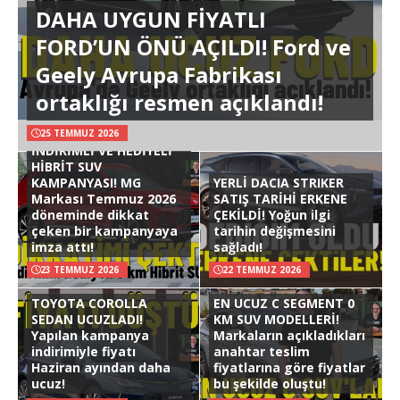
DAHA UYGUN FİYATLI
FORD’UN ÖNÜ AÇILDI! Ford ve
Geely Avrupa Fabrikası
ortaklığı resmen açıklandı!
25 TEMMUZ 2026
İNDİRİMLİ VE HEDİYELİ
HİBRİT SUV
KAMPANYASI! MG
YERLİ DACIA STRIKER
Markası Temmuz 2026
SATIŞ TARİHİ ERKENE
döneminde dikkat
ÇEKİLDİ! Yoğun ilgi
çeken bir kampanyaya
tarihin değişmesini
imza attı!
sağladı!
23 TEMMUZ 2026
22 TEMMUZ 2026
TOYOTA COROLLA
EN UCUZ C SEGMENT 0
SEDAN UCUZLADI!
KM SUV MODELLERİ!
Yapılan kampanya
Markaların açıkladıkları
indirimiyle fiyatı
anahtar teslim
Haziran ayından daha
fiyatlarına göre fiyatlar
ucuz!
bu şekilde oluştu!