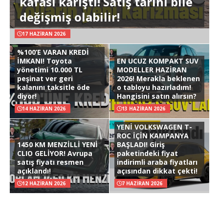
kafası karıştı! Satış tarihi bile
değişmiş olabilir!
17 HAZIRAN 2026
%100’E VARAN KREDİ
İMKANI! Toyota
EN UCUZ KOMPAKT SUV
yönetimi 10.000 TL
MODELLER HAZİRAN
peşinat ver geri
2026! Merakla beklenen
kalanını taksitle öde
o tabloyu hazırladım!
diyor!
Hangisini satın alırsın?
14 HAZIRAN 2026
13 HAZIRAN 2026
YENİ VOLKSWAGEN T-
ROC İÇİN KAMPANYA
1450 KM MENZİLLİ YENİ
BAŞLADI! Giriş
CLIO GELİYOR! Avrupa
paketindeki fiyat
satış fiyatı resmen
indirimli araba fiyatları
açıklandı!
açısından dikkat çekti!
12 HAZIRAN 2026
7 HAZIRAN 2026