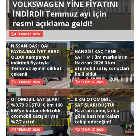
VOLKSWAGEN YİNE FİYATINI
İNDİRDİ! Temmuz ayı için
resmi açıklama geldi!
4 TEMMUZ 2026
NISSAN QASHQAI
FAYDA/MALİYET ARACI
HANGİSİ KAÇ TANE
OLDU! Kampanya
SATTI? Tüm markaların
indirimli fiyatıyla
Haziran 2026 0 km
Temmuz ayının dikkat
otomobil satış sonuçları
çekeni!
belli oldu!
3 TEMMUZ 2026
2 TEMMUZ 2026
OTOMOBİL SATIŞLARI
0 KM OTOMOBİL
%9,79 DÜŞTÜ! 0 km 160
SATIŞLARI DÜŞTÜ!
kW’ye kadar elektrikli
Haziran sonuçlarına
otomobil satışlarıysa
göre bazı markaları
%7,7 arttı!
takip edeceğim!
2 TEMMUZ 2026
2 TEMMUZ 2026