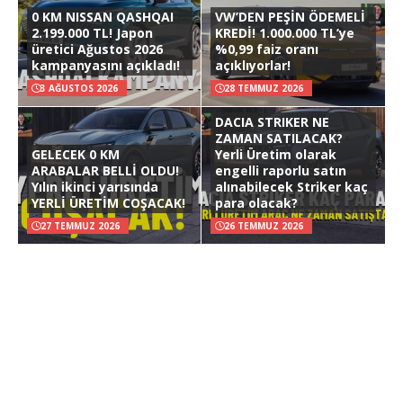
0 KM NISSAN QASHQAI
VW’DEN PEŞİN ÖDEMELİ
2.199.000 TL! Japon
KREDİ! 1.000.000 TL’ye
üretici Ağustos 2026
%0,99 faiz oranı
kampanyasını açıkladı!
açıklıyorlar!
3 AĞUSTOS 2026
28 TEMMUZ 2026
DACIA STRIKER NE
ZAMAN SATILACAK?
GELECEK 0 KM
Yerli Üretim olarak
ARABALAR BELLİ OLDU!
engelli raporlu satın
Yılın ikinci yarısında
alınabilecek Striker kaç
YERLİ ÜRETİM COŞACAK!
para olacak?
27 TEMMUZ 2026
26 TEMMUZ 2026