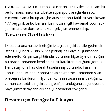
HYUNDAI KONA 1.6 Turbo GDI Benzinli 4×4 7 ileri DCT tam bir
performans makinesi. Elbette supersport araçlardan söz
etmiyoruz ama bu tip araçlar arasında onu farklı bir yere koyan
177 beygirlik turbo benzinli bir motora, çift kavramalı otomatik
şanzımana ve dört tekerlekten çekiş sistemine sahip.
Tasarım Özellikleri
İlk etapta ona haksızlık ettiğimizi açık bir şekilde dile getirmek
isteriz. Hyundai i20’nin SUV’laştırılmış hali diye düşünmeden
edemedik. Karşımıza çıktığında durumun hiçte öyle olmadığını
bu aracın tamamen kendine ait bir karakteri olduğunu gördük.
Her detayı ona has olarak tasarlanmış durumda. Tasarım
konusunda Hyundai Kona’yı sevip sevmemek tamamen sizin
bileceğiniz bir durum. Hyundai Kona’nın tasarımına baktığımız
zaman çok ciddi bir şekilde agresif göründüğünü düşünüyoruz.
Saydığımız detayların dışında yüz tasarımı çok çekici.
Devamı için Fotoğrafa Tıklayın