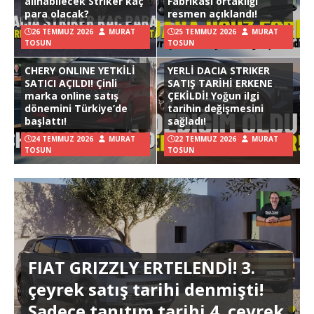
alınabilecek Striker kaç
Fabrikası ortaklığı
para olacak?
resmen açıklandı!
26 TEMMUZ 2026
MURAT
25 TEMMUZ 2026
MURAT
TOSUN
TOSUN
CHERY ONLINE YETKİLİ
YERLİ DACIA STRIKER
SATICI AÇILDI! Çinli
SATIŞ TARİHİ ERKENE
marka online satış
ÇEKİLDİ! Yoğun ilgi
dönemini Türkiye’de
tarihin değişmesini
başlattı!
sağladı!
24 TEMMUZ 2026
MURAT
22 TEMMUZ 2026
MURAT
TOSUN
TOSUN
FIAT GRIZZLY ERTELENDİ! 3.
çeyrek satış tarihi denmişti!
Sadece tanıtım tarihi 4. çeyrek