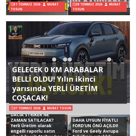
31 TEMMUZ 2026
MURAT
29 TEMMUZ 2026
MURAT
TOSUN
TOSUN
GELECEK 0 KM ARABALAR
BELLİ OLDU! Yılın ikinci
yarısında YERLİ ÜRETİM
COŞACAK!
27 TEMMUZ 2026
MURAT TOSUN
DACIA STRIKER NE
ZAMAN SATILACAK?
DAHA UYGUN FİYATLI
Yerli Üretim olarak
FORD’UN ÖNÜ AÇILDI!
engelli raporlu satın
Ford ve Geely Avrupa