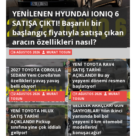
YENİLENEN HYUNDAI IONIQ 6
SATIŞA ÇIKTI! Başarılı bir
başlangıç fiyatıyla satışa çıkan
aracın özellikleri nasıl?
6 AĞUSTOS 2026
MURAT TOSUN
YENİ TOYOTA RAV4
2027 TOYOTA COROLLA
SATIŞ TARİHİ
SEDAN! Yeni Corolla’nın
AÇIKLANDI! Bu ay
özellikleri yavaş yavaş
yepyeni dönemi resmen
belli oluyor!
başlatıyor!
2 AĞUSTOS 2026
MURAT
1 AĞUSTOS 2026
MURAT
TOSUN
TOSUN
GELECEK ARAÇLAR! GÜN
YENİ TOYOTA HILUX
SAYIYORLAR! Yılın ikinci
SATIŞ TARİHİ
yarısında bol bol
AÇIKLANDI! Pickup
yepyeni 0 km otomobil
sınıfına yine çok iddialı
modellerini
geliyor!
konuşacağız!