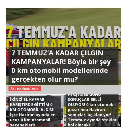
7 TEMMUZ’A KADAR ÇILGIN
KAMPANYALAR! Böyle bir şey
0 km otomobil modellerinde
gerçekten olur mu?
30 HAZIRAN 2026
PERŞEMBE GÜNÜ
İKİNCİ EL KAFAMI
SONUÇLAR BELLİ
KARIŞTIRDI! GİTTİM 0
OLUYOR! 0 km otomobil
KM OTOMOBİL ALDIM!
pazarında Haziran
İşte Haziran ayında en
sonuçları açıklanıyor!
ucuz 0 km otomobil
Temmuz ayında stoklar
seçenekleri!
bol olacak!