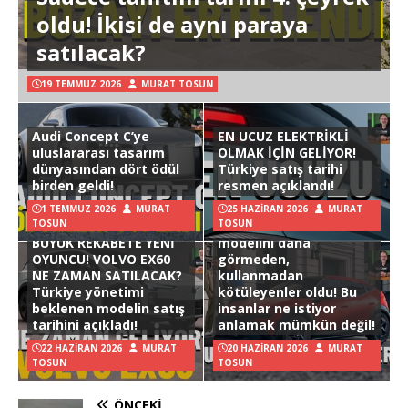
oldu! İkisi de aynı paraya
satılacak?
19 TEMMUZ 2026
MURAT TOSUN
Audi Concept C’ye
EN UCUZ ELEKTRİKLİ
uluslararası tasarım
OLMAK İÇİN GELİYOR!
dünyasından dört ödül
Türkiye satış tarihi
birden geldi!
resmen açıklandı!
1 TEMMUZ 2026
MURAT
25 HAZIRAN 2026
MURAT
TOSUN
TOSUN
Hyundai Ioniq 3
BÜYÜK REKABETE YENİ
modelini daha
OYUNCU! VOLVO EX60
görmeden,
NE ZAMAN SATILACAK?
kullanmadan
Türkiye yönetimi
kötüleyenler oldu! Bu
beklenen modelin satış
insanlar ne istiyor
tarihini açıkladı!
anlamak mümkün değil!
22 HAZIRAN 2026
MURAT
20 HAZIRAN 2026
MURAT
TOSUN
TOSUN
ÖNCEKI