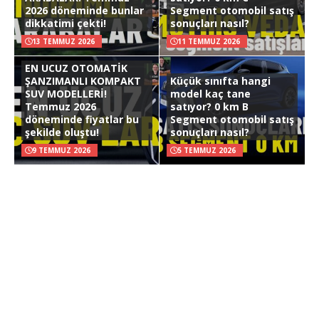
2026 döneminde bunlar
Segment otomobil satış
dikkatimi çekti!
sonuçları nasıl?
13 TEMMUZ 2026
11 TEMMUZ 2026
EN UCUZ OTOMATİK
ŞANZIMANLI KOMPAKT
Küçük sınıfta hangi
SUV MODELLERİ!
model kaç tane
Temmuz 2026
satıyor? 0 km B
döneminde fiyatlar bu
Segment otomobil satış
şekilde oluştu!
sonuçları nasıl?
9 TEMMUZ 2026
5 TEMMUZ 2026