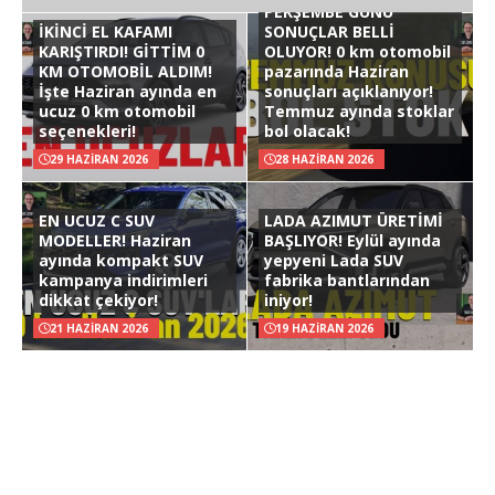
PERŞEMBE GÜNÜ
İKİNCİ EL KAFAMI
SONUÇLAR BELLİ
KARIŞTIRDI! GİTTİM 0
OLUYOR! 0 km otomobil
KM OTOMOBİL ALDIM!
pazarında Haziran
İşte Haziran ayında en
sonuçları açıklanıyor!
ucuz 0 km otomobil
Temmuz ayında stoklar
seçenekleri!
bol olacak!
29 HAZIRAN 2026
28 HAZIRAN 2026
EN UCUZ C SUV
LADA AZIMUT ÜRETİMİ
MODELLER! Haziran
BAŞLIYOR! Eylül ayında
ayında kompakt SUV
yepyeni Lada SUV
kampanya indirimleri
fabrika bantlarından
dikkat çekiyor!
iniyor!
21 HAZIRAN 2026
19 HAZIRAN 2026