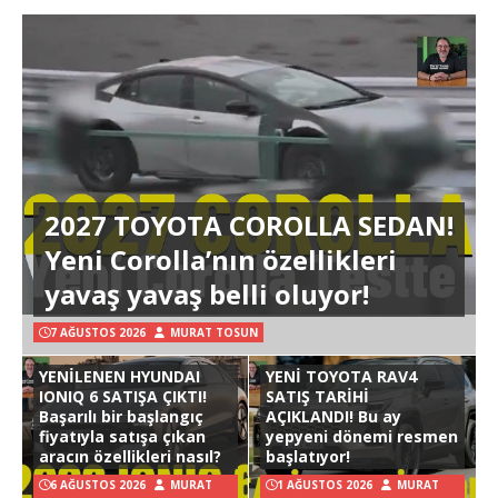
2027 TOYOTA COROLLA SEDAN!
Yeni Corolla’nın özellikleri
yavaş yavaş belli oluyor!
7 AĞUSTOS 2026
MURAT TOSUN
YENİLENEN HYUNDAI
YENİ TOYOTA RAV4
IONIQ 6 SATIŞA ÇIKTI!
SATIŞ TARİHİ
Başarılı bir başlangıç
AÇIKLANDI! Bu ay
fiyatıyla satışa çıkan
yepyeni dönemi resmen
aracın özellikleri nasıl?
başlatıyor!
6 AĞUSTOS 2026
MURAT
1 AĞUSTOS 2026
MURAT