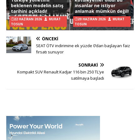
beklenen modelin satış
insanlar ne istiyor
tarihini açıkladı!
anlamak mümkün değil!
22 HAZIRAN 2026
MURAT
20 HAZIRAN 2026
MURAT
TOSUN
TOSUN
ÖNCEKI
SEAT ÖTV indirimine ek yüzde 0’dan başlayan faiz
fırsatı sunuyor
SONRAKI
Kompakt SUV Renault Kadjar 116 bin 250 TL’ye
satılmaya başladı