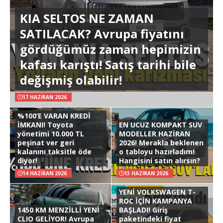
KIA SELTOS NE ZAMAN
SATILACAK? Avrupa fiyatını
gördüğümüz zaman hepimizin
kafası karıştı! Satış tarihi bile
değişmiş olabilir!
17 HAZIRAN 2026
%100’E VARAN KREDİ
İMKANI! Toyota
EN UCUZ KOMPAKT SUV
yönetimi 10.000 TL
MODELLER HAZİRAN
peşinat ver geri
2026! Merakla beklenen
kalanını taksitle öde
o tabloyu hazırladım!
diyor!
Hangisini satın alırsın?
14 HAZIRAN 2026
13 HAZIRAN 2026
YENİ VOLKSWAGEN T-
ROC İÇİN KAMPANYA
1450 KM MENZİLLİ YENİ
BAŞLADI! Giriş
CLIO GELİYOR! Avrupa
paketindeki fiyat