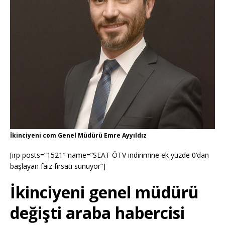
İkinciyeni com Genel Müdürü Emre Ayyıldız
[irp posts=”1521″ name=”SEAT ÖTV indirimine ek yüzde 0’dan
başlayan faiz fırsatı sunuyor”]
İkinciyeni genel müdürü
değişti araba habercisi