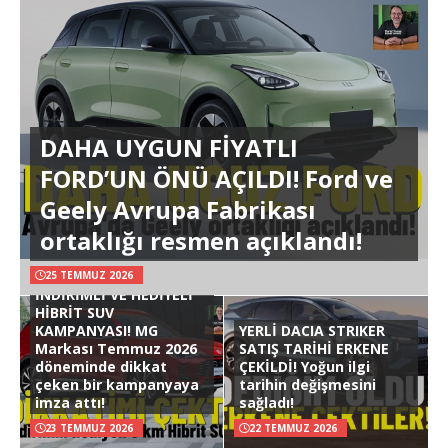
DAHA UYGUN FİYATLI
FORD’UN ÖNÜ AÇILDI! Ford ve
Geely Avrupa Fabrikası
ortaklığı resmen açıklandı!
25 TEMMUZ 2026
İNDİRİMLİ VE HEDİYELİ
HİBRİT SUV
KAMPANYASI! MG
YERLİ DACIA STRIKER
Markası Temmuz 2026
SATIŞ TARİHİ ERKENE
döneminde dikkat
ÇEKİLDİ! Yoğun ilgi
çeken bir kampanyaya
tarihin değişmesini
imza attı!
sağladı!
23 TEMMUZ 2026
22 TEMMUZ 2026