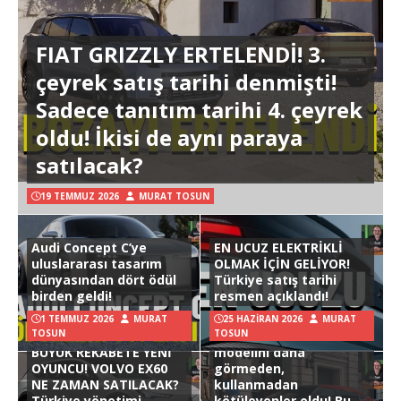
FIAT GRIZZLY ERTELENDİ! 3.
çeyrek satış tarihi denmişti!
Sadece tanıtım tarihi 4. çeyrek
oldu! İkisi de aynı paraya
satılacak?
19 TEMMUZ 2026
MURAT TOSUN
Audi Concept C’ye
EN UCUZ ELEKTRİKLİ
uluslararası tasarım
OLMAK İÇİN GELİYOR!
dünyasından dört ödül
Türkiye satış tarihi
birden geldi!
resmen açıklandı!
1 TEMMUZ 2026
MURAT
25 HAZIRAN 2026
MURAT
TOSUN
TOSUN
Hyundai Ioniq 3
BÜYÜK REKABETE YENİ
modelini daha
OYUNCU! VOLVO EX60
görmeden,
NE ZAMAN SATILACAK?
kullanmadan
Türkiye yönetimi
kötüleyenler oldu! Bu