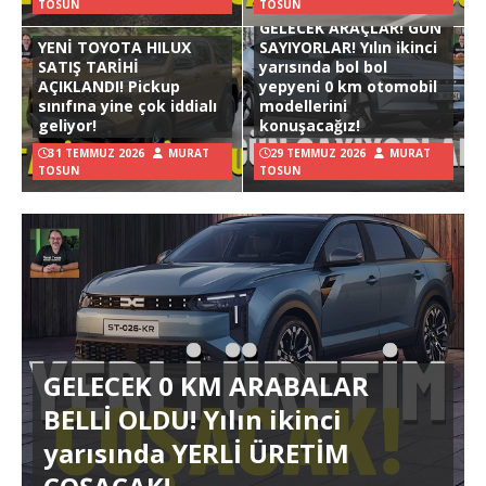
TOSUN
TOSUN
GELECEK ARAÇLAR! GÜN
YENİ TOYOTA HILUX
SAYIYORLAR! Yılın ikinci
SATIŞ TARİHİ
yarısında bol bol
AÇIKLANDI! Pickup
yepyeni 0 km otomobil
sınıfına yine çok iddialı
modellerini
geliyor!
konuşacağız!
31 TEMMUZ 2026
MURAT
29 TEMMUZ 2026
MURAT
TOSUN
TOSUN
GELECEK 0 KM ARABALAR
BELLİ OLDU! Yılın ikinci
yarısında YERLİ ÜRETİM