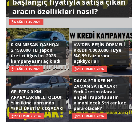
başlangıç fiyatıyla satışa çıkan
aracın özellikleri nasıl?
6 AĞUSTOS 2026
0 KM NISSAN QASHQAI
VW’DEN PEŞİN ÖDEMELİ
2.199.000 TL! Japon
KREDİ! 1.000.000 TL’ye
üretici Ağustos 2026
%0,99 faiz oranı
kampanyasını açıkladı!
açıklıyorlar!
3 AĞUSTOS 2026
28 TEMMUZ 2026
DACIA STRIKER NE
ZAMAN SATILACAK?
GELECEK 0 KM
Yerli Üretim olarak
ARABALAR BELLİ OLDU!
engelli raporlu satın
Yılın ikinci yarısında
alınabilecek Striker kaç
YERLİ ÜRETİM COŞACAK!
para olacak?
27 TEMMUZ 2026
26 TEMMUZ 2026