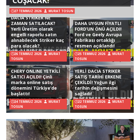
COŞACAK!
27 TEMMUZ 2026
MURAT TOSUN
DACIA STRIKER NE
ZAMAN SATILACAK?
DAHA UYGUN FİYATLI
Yerli Üretim olarak
FORD’UN ÖNÜ AÇILDI!
engelli raporlu satın
Ford ve Geely Avrupa
alınabilecek Striker kaç
Fabrikası ortaklığı
para olacak?
resmen açıklandı!
26 TEMMUZ 2026
MURAT
25 TEMMUZ 2026
MURAT
TOSUN
TOSUN
CHERY ONLINE YETKİLİ
YERLİ DACIA STRIKER
SATICI AÇILDI! Çinli
SATIŞ TARİHİ ERKENE
marka online satış
ÇEKİLDİ! Yoğun ilgi
dönemini Türkiye’de
tarihin değişmesini
başlattı!
sağladı!
24 TEMMUZ 2026
MURAT
22 TEMMUZ 2026
MURAT
TOSUN
TOSUN