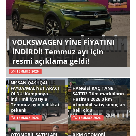
VOLKSWAGEN YİNE FİYATINI
İNDİRDİ! Temmuz ayı için
resmi açıklama geldi!
4 TEMMUZ 2026
NISSAN QASHQAI
FAYDA/MALİYET ARACI
HANGİSİ KAÇ TANE
OLDU! Kampanya
SATTI? Tüm markaların
indirimli fiyatıyla
Haziran 2026 0 km
Temmuz ayının dikkat
otomobil satış sonuçları
çekeni!
belli oldu!
3 TEMMUZ 2026
2 TEMMUZ 2026
OTOMOBİL SATIŞLARI
0 KM OTOMOBİL