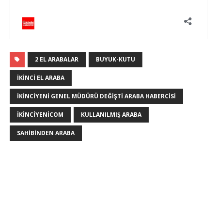
2 EL ARABALAR
BUYUK-KUTU
IKINCI EL ARABA
İKINCIYENI GENEL MÜDÜRÜ DEĞIŞTI ARABA HABERCISI
IKINCIYENICOM
KULLANILMIŞ ARABA
SAHIBINDEN ARABA