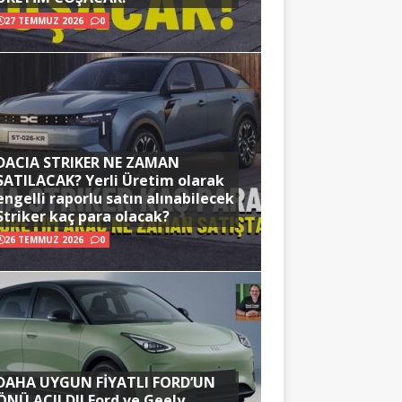
27 TEMMUZ 2026
0
DACIA STRIKER NE ZAMAN
SATILACAK? Yerli Üretim olarak
engelli raporlu satın alınabilecek
Striker kaç para olacak?
26 TEMMUZ 2026
0
DAHA UYGUN FİYATLI FORD’UN
ÖNÜ AÇILDI! Ford ve Geely