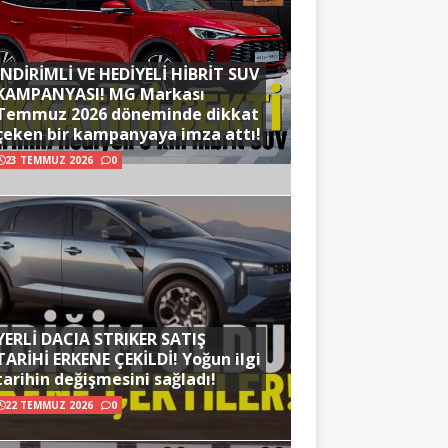
İNDİRİMLİ VE HEDİYELİ HİBRİT SUV
KAMPANYASI! MG Markası
Temmuz 2026 döneminde dikkat
çeken bir kampanyaya imza attı!
23 TEMMUZ 2026
0
YERLİ DACIA STRIKER SATIŞ
TARİHİ ERKENE ÇEKİLDİ! Yoğun ilgi
tarihin değişmesini sağladı!
22 TEMMUZ 2026
0