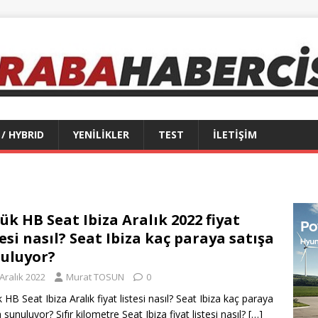
 / HYBRID
YENİLİKLER
TEST
İLETİŞİM
.
ük HB Seat Ibiza Aralık 2022 fiyat
tesi nasıl? Seat Ibiza kaç paraya satışa
uluyor?
Aralık 2022
Murat TOSUN
0
 HB Seat Ibiza Aralık fiyat listesi nasıl? Seat Ibiza kaç paraya
 sunuluyor? Sıfır kilometre Seat Ibiza fiyat listesi nasıl?
[…]