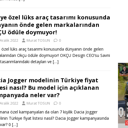
iye özel lüks araç tasarımı konusunda
yanın önde gelen markalarından
U ödüle doymuyor!
Aralık 2022
Murat TOSUN
0
e özel lüks araç tasarımı konusunda dünyanın önde gelen
larından Okçu ödüle doymuyor! OKÇU Design CEO’su Savni
tasarımlarındaki detayları ve
[…]
ia Jogger modelinin Türkiye fiyat
tesi nasıl? Bu model için açıklanan
panyada neler var?
Aralık 2022
Murat TOSUN
0
ana özel kampanyaları da olan 7 kişilik Dacia Jogger
inin Türkiye fiyat listesi nasıl? Dacia Jogger kampanyasında
 var? 0
[…]