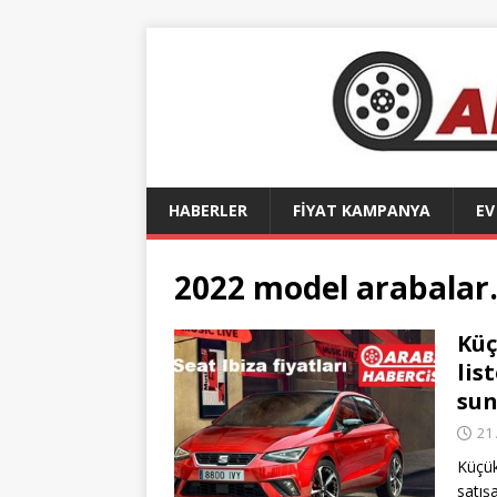
HABERLER
FİYAT KAMPANYA
EV
2022 model arabalar
Küç
lis
sun
21 
Küçük
satışa