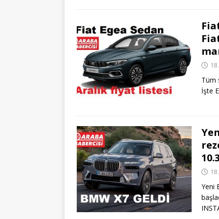
Fia
Fia
mar
18 
Tüm s
İşte 
Yen
rez
10.
18 
Yeni 
başla
INST