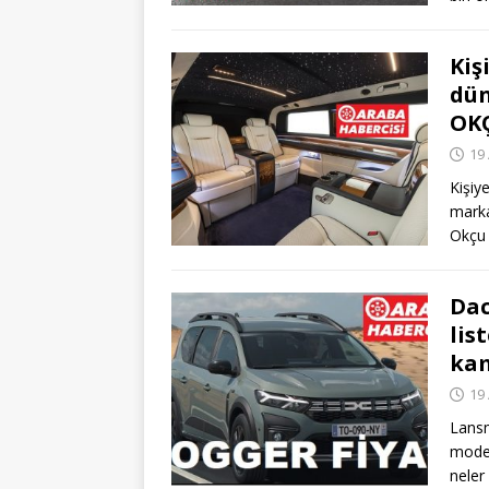
Kiş
dün
OKÇ
19 
Kişiy
marka
Okçu 
Dac
lis
kam
19 
Lansm
model
neler