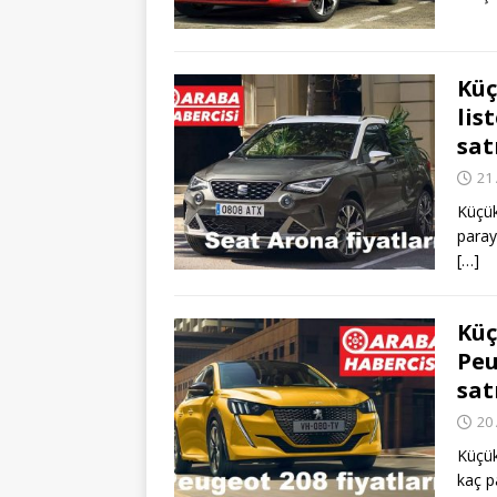
Küç
lis
sat
21 
Küçük
paray
[…]
Küç
Peu
sat
20 
Küçük
kaç p