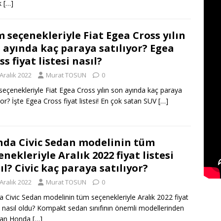
k
[…]
 seçenekleriyle Fiat Egea Cross yılın
 ayında kaç paraya satılıyor? Egea
ss fiyat listesi nasıl?
Aralık 2022
Murat TOSUN
0
eçenekleriyle Fiat Egea Cross yılın son ayında kaç paraya
ıyor? İşte Egea Cross fiyat listesi! En çok satan SUV
[…]
da Civic Sedan modelinin tüm
enekleriyle Aralık 2022 fiyat listesi
ıl? Civic kaç paraya satılıyor?
Aralık 2022
Murat TOSUN
0
 Civic Sedan modelinin tüm seçenekleriyle Aralık 2022 fiyat
si nasıl oldu? Kompakt sedan sınıfının önemli modellerinden
olan Honda
[…]