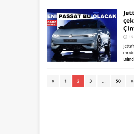
Jet
çek
Çin
16 
Jetta
model
Bilin
«
1
2
3
…
50
»