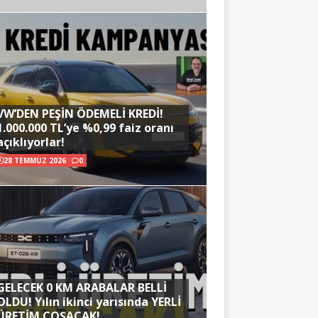
VW’DEN PEŞİN ÖDEMELİ KREDİ!
1.000.000 TL’ye %0,99 faiz oranı
açıklıyorlar!
28 TEMMUZ 2026
0
GELECEK 0 KM ARABALAR BELLİ
OLDU! Yılın ikinci yarısında YERLİ
ÜRETİM COŞACAK!