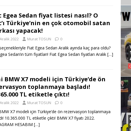
t Egea Sedan fiyat listesi nasıl? O
t’ı Türkiye’nin en çok otomobil satan
kası yapacak!
Aralık 2022
Murat TOSUN
0
eçenekleriyle Fiat Egea Sedan Aralık ayında kaç para oldu?
Egea Sedan’ın tüm fiyatları! Fiat Egea Sedan fiyatları Aralık
[…]
i BMW X7 modeli için Türkiye’de ön
ervasyon toplanmaya başladı!
365.000 TL etiketle çıktı!
Aralık 2022
Murat TOSUN
0
BMW X7 modeli için Türkiye’de ön rezervasyon toplanmaya
dı! 10.365.000 TL etiketle çıktı! BMW X7 fiyatı 2022.
AGRAM HESABIM
[…]