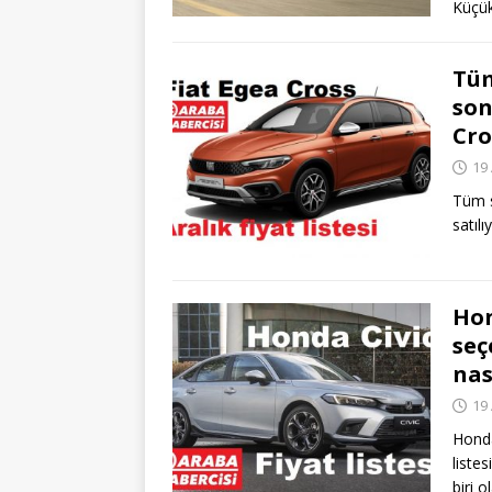
Küçü
Tüm
son
Cro
19 
Tüm s
satıl
Hon
seç
nas
19 
Honda
liste
biri 