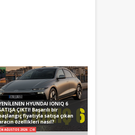
YENİLENEN HYUNDAI IONIQ 6
SATIŞA ÇIKTI! Başarılı bir
başlangıç fiyatıyla satışa çıkan
aracın özellikleri nasıl?
6 AĞUSTOS 2026
0