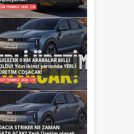
28 TEMMUZ 2026
0
GELECEK 0 KM ARABALAR BELLİ
OLDU! Yılın ikinci yarısında YERLİ
ÜRETİM COŞACAK!
27 TEMMUZ 2026
0
DACIA STRIKER NE ZAMAN
SATILACAK? Yerli Üretim olarak