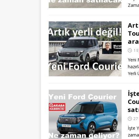
Zama
Art
Tou
ara
1 E
Yeni 
hazır
Yerli
İşt
Cou
sat
27
İşte 
zaman