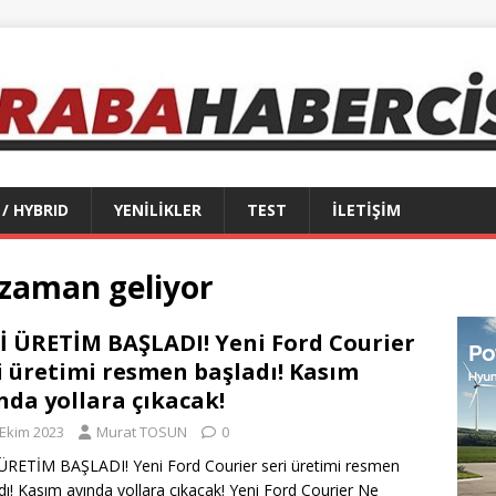
 / HYBRID
YENİLİKLER
TEST
İLETİŞİM
 zaman geliyor
İ ÜRETİM BAŞLADI! Yeni Ford Courier
i üretimi resmen başladı! Kasım
nda yollara çıkacak!
 Ekim 2023
Murat TOSUN
0
ÜRETİM BAŞLADI! Yeni Ford Courier seri üretimi resmen
dı! Kasım ayında yollara çıkacak! Yeni Ford Courier Ne