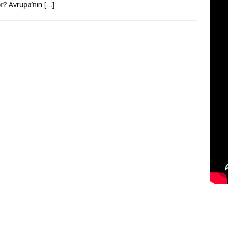
or? Avrupa’nın
[…]