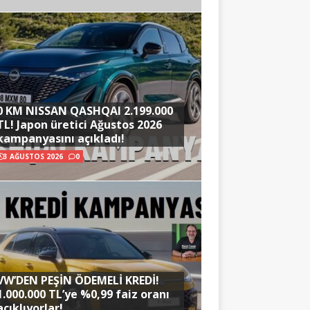
0 KM NISSAN QASHQAI 2.199.000
TL! Japon üretici Ağustos 2026
kampanyasını açıkladı!
3 AĞUSTOS 2026
0
VW’DEN PEŞİN ÖDEMELİ KREDİ!
1.000.000 TL’ye %0,99 faiz oranı
açıklıyorlar!