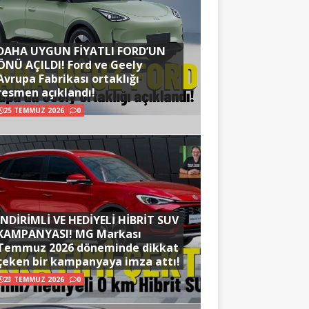
DAHA UYGUN FİYATLI FORD’UN
ÖNÜ AÇILDI! Ford ve Geely
Avrupa Fabrikası ortaklığı
resmen açıklandı!
25 TEMMUZ 2026
0
İNDİRİMLİ VE HEDİYELİ HİBRİT SUV
KAMPANYASI! MG Markası
Temmuz 2026 döneminde dikkat
çeken bir kampanyaya imza attı!
23 TEMMUZ 2026
0