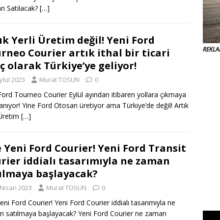
n Satılacak?
[…]
ık Yerli Üretim değil! Yeni Ford
REKL
rneo Courier artık ithal bir ticari
ç olarak Türkiye’ye geliyor!
ylül 2023
Murat TOSUN
0
Ford Tourneo Courier Eylül ayından itibaren yollara çıkmaya
lanıyor! Yine Ford Otosan üretiyor ama Türkiye’de değil! Artık
 Üretim
[…]
e Yeni Ford Courier! Yeni Ford Transit
rier iddialı tasarımıyla ne zaman
ılmaya başlayacak?
 Nisan 2023
Murat TOSUN
0
Yeni Ford Courier! Yeni Ford Courier iddialı tasarımıyla ne
 satılmaya başlayacak? Yeni Ford Courier ne zaman