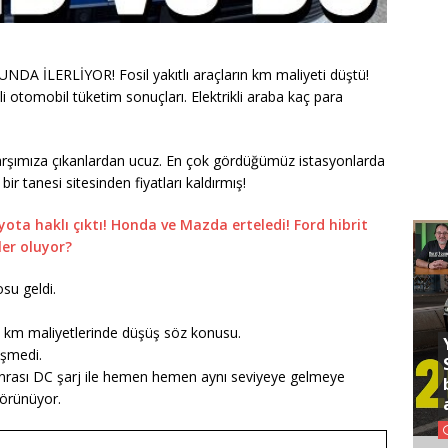
 İLERLİYOR! Fosil yakıtlı araçların km maliyeti düştü!
li otomobil tüketim sonuçları. Elektrikli araba kaç para
karşımıza çıkanlardan ucuz. En çok gördüğümüz istasyonlarda
ir tanesi sitesinden fiyatları kaldırmış!
ota haklı çıktı! Honda ve Mazda erteledi! Ford hibrit
ler oluyor?
su geldi.
çin km maliyetlerinde düşüş söz konusu.
işmedi.
 sonrası DC şarj ile hemen hemen aynı seviyeye gelmeye
görünüyor.