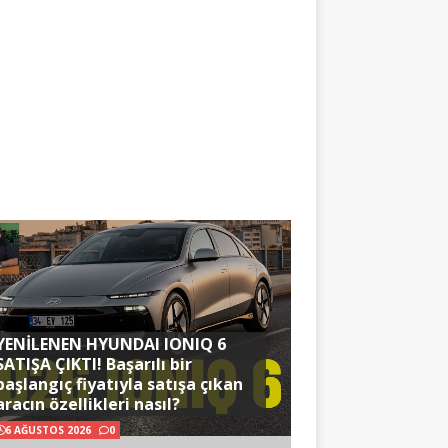
YENİLENEN HYUNDAI IONIQ 6
SATIŞA ÇIKTI! Başarılı bir
başlangıç fiyatıyla satışa çıkan
aracın özellikleri nasıl?
6 AĞUSTOS 2026
0