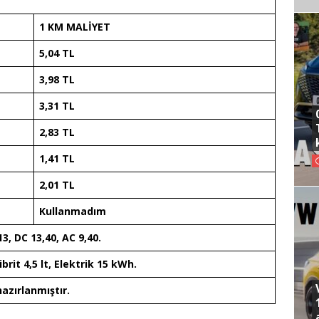
1 KM MALİYET
5,04 TL
3,98 TL
3,31 TL
2,83 TL
1,41 TL
2,01 TL
Kullanmadım
3, DC 13,40, AC 9,40.
ibrit 4,5 lt, Elektrik 15 kWh.
hazırlanmıştır.