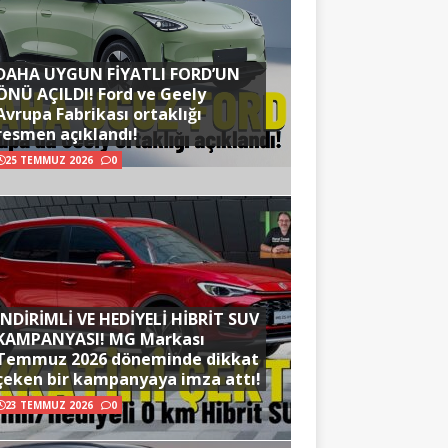
DAHA UYGUN FİYATLI FORD’UN
ÖNÜ AÇILDI! Ford ve Geely
Avrupa Fabrikası ortaklığı
resmen açıklandı!
25 TEMMUZ 2026
0
İNDİRİMLİ VE HEDİYELİ HİBRİT SUV
KAMPANYASI! MG Markası
Temmuz 2026 döneminde dikkat
çeken bir kampanyaya imza attı!
23 TEMMUZ 2026
0