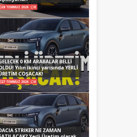
28 TEMMUZ 2026
0
GELECEK 0 KM ARABALAR BELLİ
OLDU! Yılın ikinci yarısında YERLİ
ÜRETİM COŞACAK!
27 TEMMUZ 2026
0
DACIA STRIKER NE ZAMAN
SATILACAK? Yerli Üretim olarak