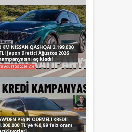
0 KM NISSAN QASHQAI 2.199.000
TL! Japon üretici Ağustos 2026
kampanyasını açıkladı!
3 AĞUSTOS 2026
0
VW’DEN PEŞİN ÖDEMELİ KREDİ!
1.000.000 TL’ye %0,99 faiz oranı
açıklıyorlar!