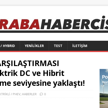
 / HYBRID
YENİLİKLER
TEST
İLETİŞİM
ARŞILAŞTIRMASI
trik DC ve Hibrit
me seviyesine yaklaştı!
KTRİKLİ / PHEV
,
HABERLER
0