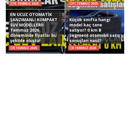
13 TEMMUZ 2026
11 TEMMUZ 2026
EN UCUZ OTOMATİK
ŞANZIMANLI KOMPAKT
Küçük sınıfta hangi
SUV MODELLERİ!
model kaç tane
Temmuz 2026
satıyor? 0 km B
döneminde fiyatlar bu
Segment otomobil satış
şekilde oluştu!
sonuçları nasıl?
9 TEMMUZ 2026
5 TEMMUZ 2026