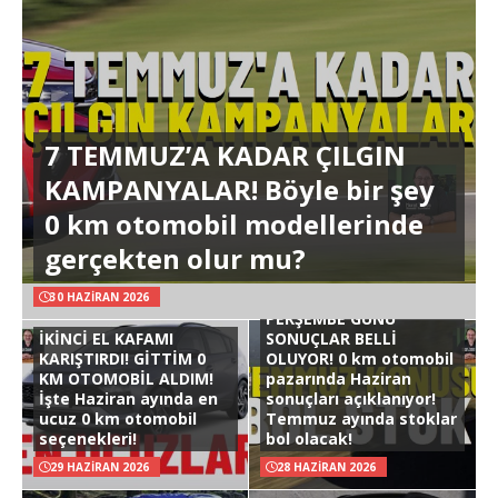
7 TEMMUZ’A KADAR ÇILGIN
KAMPANYALAR! Böyle bir şey
0 km otomobil modellerinde
gerçekten olur mu?
30 HAZIRAN 2026
PERŞEMBE GÜNÜ
İKİNCİ EL KAFAMI
SONUÇLAR BELLİ
KARIŞTIRDI! GİTTİM 0
OLUYOR! 0 km otomobil
KM OTOMOBİL ALDIM!
pazarında Haziran
İşte Haziran ayında en
sonuçları açıklanıyor!
ucuz 0 km otomobil
Temmuz ayında stoklar
seçenekleri!
bol olacak!
29 HAZIRAN 2026
28 HAZIRAN 2026