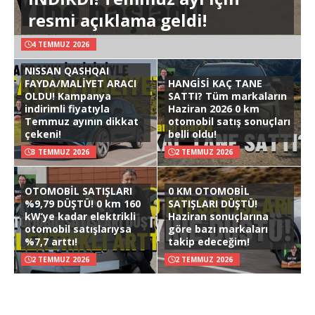
resmi açıklama geldi!
4 TEMMUZ 2026
NISSAN QASHQAI
FAYDA/MALİYET ARACI
HANGİSİ KAÇ TANE
OLDU! Kampanya
SATTI? Tüm markaların
indirimli fiyatıyla
Haziran 2026 0 km
Temmuz ayının dikkat
otomobil satış sonuçları
çekeni!
belli oldu!
3 TEMMUZ 2026
2 TEMMUZ 2026
OTOMOBİL SATIŞLARI
0 KM OTOMOBİL
%9,79 DÜŞTÜ! 0 km 160
SATIŞLARI DÜŞTÜ!
kW’ye kadar elektrikli
Haziran sonuçlarına
otomobil satışlarıysa
göre bazı markaları
%7,7 arttı!
takip edeceğim!
2 TEMMUZ 2026
2 TEMMUZ 2026