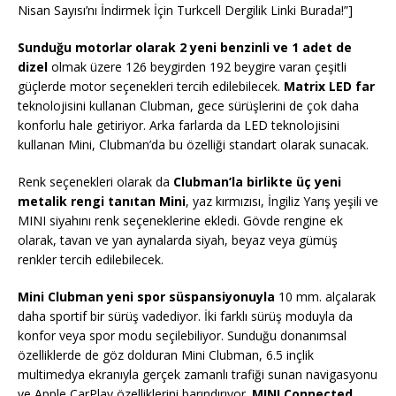
Nisan Sayısı’nı İndirmek İçin Turkcell Dergilik Linki Burada!”]
Sunduğu motorlar olarak 2 yeni benzinli ve 1 adet de
dizel
olmak üzere 126 beygirden 192 beygire varan çeşitli
güçlerde motor seçenekleri tercih edilebilecek.
Matrix LED far
teknolojisini kullanan Clubman, gece sürüşlerini de çok daha
konforlu hale getiriyor. Arka farlarda da LED teknolojisini
kullanan Mini, Clubman’da bu özelliği standart olarak sunacak.
Renk seçenekleri olarak da
Clubman’la birlikte üç yeni
metalik rengi tanıtan Mini
, yaz kırmızısı, İngiliz Yarış yeşili ve
MINI siyahını renk seçeneklerine ekledi. Gövde rengine ek
olarak, tavan ve yan aynalarda siyah, beyaz veya gümüş
renkler tercih edilebilecek.
Mini Clubman yeni spor süspansiyonuyla
10 mm. alçalarak
daha sportif bir sürüş vadediyor. İki farklı sürüş moduyla da
konfor veya spor modu seçilebiliyor. Sunduğu donanımsal
özelliklerde de göz dolduran Mini Clubman, 6.5 inçlik
multimedya ekranıyla gerçek zamanlı trafiği sunan navigasyonu
ve Apple CarPlay özelliklerini barındırıyor.
MINI Connected