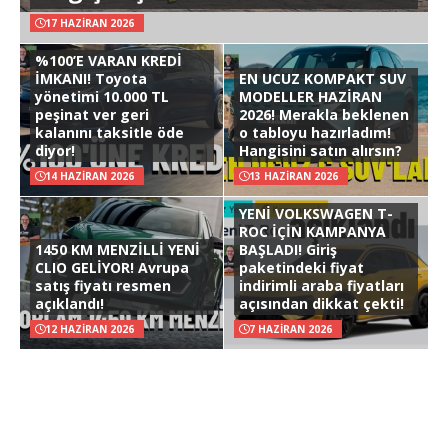
17 HAZIRAN 2026
%100’E VARAN KREDİ
İMKANI! Toyota
EN UCUZ KOMPAKT SUV
yönetimi 10.000 TL
MODELLER HAZİRAN
peşinat ver geri
2026! Merakla beklenen
kalanını taksitle öde
o tabloyu hazırladım!
diyor!
Hangisini satın alırsın?
14 HAZIRAN 2026
13 HAZIRAN 2026
YENİ VOLKSWAGEN T-
ROC İÇİN KAMPANYA
1450 KM MENZİLLİ YENİ
BAŞLADI! Giriş
CLIO GELİYOR! Avrupa
paketindeki fiyat
satış fiyatı resmen
indirimli araba fiyatları
açıklandı!
açısından dikkat çekti!
12 HAZIRAN 2026
7 HAZIRAN 2026