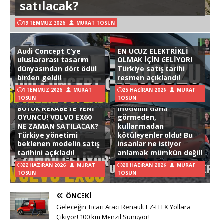
satılacak?
19 TEMMUZ 2026
MURAT TOSUN
Audi Concept C’ye
EN UCUZ ELEKTRİKLİ
uluslararası tasarım
OLMAK İÇİN GELİYOR!
dünyasından dört ödül
Türkiye satış tarihi
birden geldi!
resmen açıklandı!
1 TEMMUZ 2026
MURAT
25 HAZIRAN 2026
MURAT
TOSUN
TOSUN
Hyundai Ioniq 3
BÜYÜK REKABETE YENİ
modelini daha
OYUNCU! VOLVO EX60
görmeden,
NE ZAMAN SATILACAK?
kullanmadan
Türkiye yönetimi
kötüleyenler oldu! Bu
beklenen modelin satış
insanlar ne istiyor
tarihini açıkladı!
anlamak mümkün değil!
22 HAZIRAN 2026
MURAT
20 HAZIRAN 2026
MURAT
TOSUN
TOSUN
ÖNCEKI
Geleceğin Ticari Aracı Renault EZ-FLEX Yollara
Çıkıyor! 100 km Menzil Sunuyor!