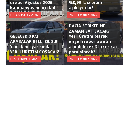
üretici Ağustos 2026
%0,99 faiz oranı
kampanyasını açıkladı!
açıklıyorlar!
3 AĞUSTOS 2026
28 TEMMUZ 2026
DACIA STRIKER NE
ZAMAN SATILACAK?
GELECEK 0 KM
Yerli Üretim olarak
ARABALAR BELLİ OLDU!
engelli raporlu satın
Yılın ikinci yarısında
alınabilecek Striker kaç
YERLİ ÜRETİM COŞACAK!
para olacak?
27 TEMMUZ 2026
26 TEMMUZ 2026