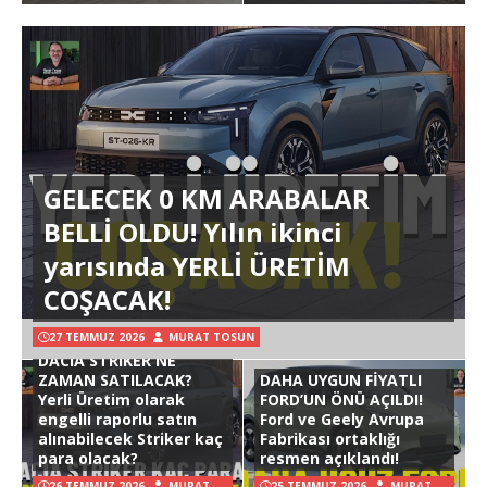
GELECEK 0 KM ARABALAR
BELLİ OLDU! Yılın ikinci
yarısında YERLİ ÜRETİM
COŞACAK!
27 TEMMUZ 2026
MURAT TOSUN
DACIA STRIKER NE
ZAMAN SATILACAK?
DAHA UYGUN FİYATLI
Yerli Üretim olarak
FORD’UN ÖNÜ AÇILDI!
engelli raporlu satın
Ford ve Geely Avrupa
alınabilecek Striker kaç
Fabrikası ortaklığı
para olacak?
resmen açıklandı!
26 TEMMUZ 2026
MURAT
25 TEMMUZ 2026
MURAT