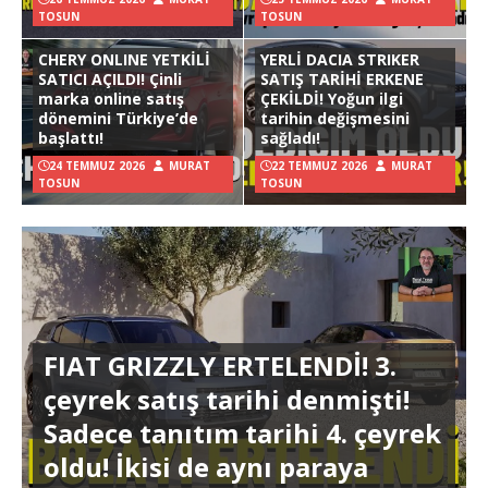
TOSUN
TOSUN
CHERY ONLINE YETKİLİ
YERLİ DACIA STRIKER
SATICI AÇILDI! Çinli
SATIŞ TARİHİ ERKENE
marka online satış
ÇEKİLDİ! Yoğun ilgi
dönemini Türkiye’de
tarihin değişmesini
başlattı!
sağladı!
24 TEMMUZ 2026
MURAT
22 TEMMUZ 2026
MURAT
TOSUN
TOSUN
FIAT GRIZZLY ERTELENDİ! 3.
çeyrek satış tarihi denmişti!
Sadece tanıtım tarihi 4. çeyrek
oldu! İkisi de aynı paraya