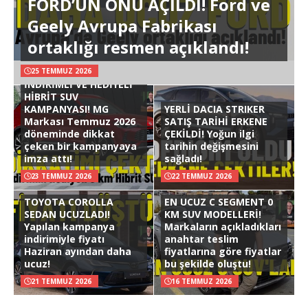
FORD’UN ÖNÜ AÇILDI! Ford ve
Geely Avrupa Fabrikası
ortaklığı resmen açıklandı!
25 TEMMUZ 2026
İNDİRİMLİ VE HEDİYELİ
HİBRİT SUV
KAMPANYASI! MG
YERLİ DACIA STRIKER
Markası Temmuz 2026
SATIŞ TARİHİ ERKENE
döneminde dikkat
ÇEKİLDİ! Yoğun ilgi
çeken bir kampanyaya
tarihin değişmesini
imza attı!
sağladı!
23 TEMMUZ 2026
22 TEMMUZ 2026
TOYOTA COROLLA
EN UCUZ C SEGMENT 0
SEDAN UCUZLADI!
KM SUV MODELLERİ!
Yapılan kampanya
Markaların açıkladıkları
indirimiyle fiyatı
anahtar teslim
Haziran ayından daha
fiyatlarına göre fiyatlar
ucuz!
bu şekilde oluştu!
21 TEMMUZ 2026
16 TEMMUZ 2026