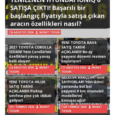
SATIŞA ÇIKTI! Başarılı bir
başlangıç fiyatıyla satışa çıkan
aracın özellikleri nasıl?
6 AĞUSTOS 2026
MURAT TOSUN
YENİ TOYOTA RAV4
2027 TOYOTA COROLLA
SATIŞ TARİHİ
SEDAN! Yeni Corolla’nın
AÇIKLANDI! Bu ay
özellikleri yavaş yavaş
yepyeni dönemi resmen
belli oluyor!
başlatıyor!
2 AĞUSTOS 2026
MURAT
1 AĞUSTOS 2026
MURAT
TOSUN
TOSUN
GELECEK ARAÇLAR! GÜN
YENİ TOYOTA HILUX
SAYIYORLAR! Yılın ikinci
SATIŞ TARİHİ
yarısında bol bol
AÇIKLANDI! Pickup
yepyeni 0 km otomobil
sınıfına yine çok iddialı
modellerini
geliyor!
konuşacağız!
31 TEMMUZ 2026
MURAT
29 TEMMUZ 2026
MURAT
TOSUN
TOSUN