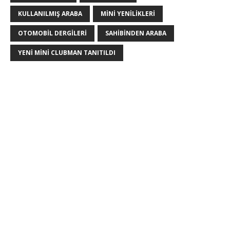
KULLANILMIŞ ARABA
MINI YENILIKLERI
OTOMOBIL DERGILERI
SAHIBINDEN ARABA
YENI MINI CLUBMAN TANITILDI