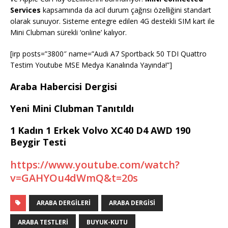
Services
kapsamında da acil durum çağrısı özelliğini standart
olarak sunuyor. Sisteme entegre edilen 4G destekli SIM kart ile
Mini Clubman sürekli ‘online’ kalıyor.
[irp posts=”3800″ name=”Audi A7 Sportback 50 TDI Quattro
Testim Youtube MSE Medya Kanalında Yayında!”]
Araba Habercisi Dergisi
Yeni Mini Clubman Tanıtıldı
1 Kadın 1 Erkek Volvo XC40 D4 AWD 190
Beygir Testi
https://www.youtube.com/watch?
v=GAHYOu4dWmQ&t=20s
ARABA DERGILERI
ARABA DERGISI
ARABA TESTLERI
BUYUK-KUTU