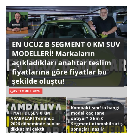
EN UCUZ B SEGMENT 0 KM SUV
MODELLERİ! Markaların
açıkladıkları anahtar teslim
fiyatlarına göre fiyatlar bu
şekilde oluştu!
15 TEMMUZ 2026
Kompakt sınıfta hangi
FİYATI DÜŞEN 0 KM
model kaç tane
ARABALAR! Temmuz
satıyor? 0 km C
2026 döneminde bunlar
Segment otomobil satış
dikkatimi çekti!
sonuçları nasıl?