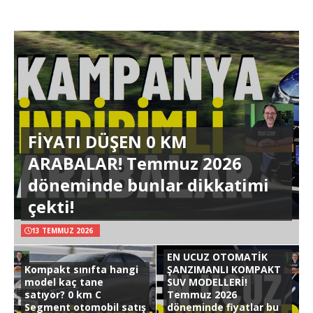
FİYATI DÜŞEN 0 KM
ARABALAR! Temmuz 2026
döneminde bunlar dikkatimi
çekti!
13 TEMMUZ 2026
EN UCUZ OTOMATİK
Kompakt sınıfta hangi
ŞANZIMANLI KOMPAKT
model kaç tane
SUV MODELLERİ!
satıyor? 0 km C
Temmuz 2026
Segment otomobil satış
döneminde fiyatlar bu