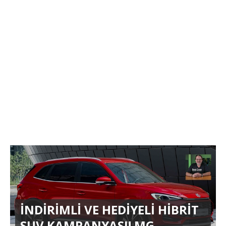
İNDİRİMLİ VE HEDİYELİ HİBRİT
SUV KAMPANYASI! MG