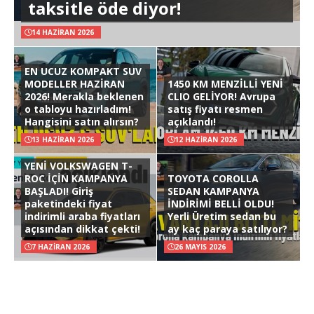
taksitle öde diyor!
14 HAZIRAN 2026
EN UCUZ KOMPAKT SUV
MODELLER HAZİRAN
1450 KM MENZİLLİ YENİ
2026! Merakla beklenen
CLIO GELİYOR! Avrupa
o tabloyu hazırladım!
satış fiyatı resmen
Hangisini satın alırsın?
açıklandı!
13 HAZIRAN 2026
12 HAZIRAN 2026
YENİ VOLKSWAGEN T-
ROC İÇİN KAMPANYA
TOYOTA COROLLA
BAŞLADI! Giriş
SEDAN KAMPANYA
paketindeki fiyat
İNDİRİMİ BELLİ OLDU!
indirimli araba fiyatları
Yerli Üretim sedan bu
açısından dikkat çekti!
ay kaç paraya satılıyor?
7 HAZIRAN 2026
26 MAYIS 2026