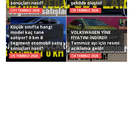
sonuçları nasıl?
şekilde oluştu!
11 TEMMUZ 2026
9 TEMMUZ 2026
Küçük sınıfta hangi
model kaç tane
VOLKSWAGEN YİNE
satıyor? 0 km B
FİYATINI İNDİRDİ!
Segment otomobil satış
Temmuz ayı için resmi
sonuçları nasıl?
açıklama geldi!
5 TEMMUZ 2026
4 TEMMUZ 2026