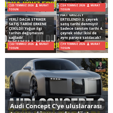
25 TEMMUZ 2026
MURAT
24 TEMMUZ 2026
MURAT
TOSUN
TOSUN
FIAT GRIZZLY
YERLİ DACIA STRIKER
ERTELENDİ! 3. çeyrek
SATIŞ TARİHİ ERKENE
satış tarihi denmişti!
ÇEKİLDİ! Yoğun ilgi
Sadece tanıtım tarihi 4.
tarihin değişmesini
çeyrek oldu! İkisi de
sağladı!
aynı paraya satılacak?
22 TEMMUZ 2026
MURAT
19 TEMMUZ 2026
MURAT
TOSUN
TOSUN
Audi Concept C’ye uluslararası