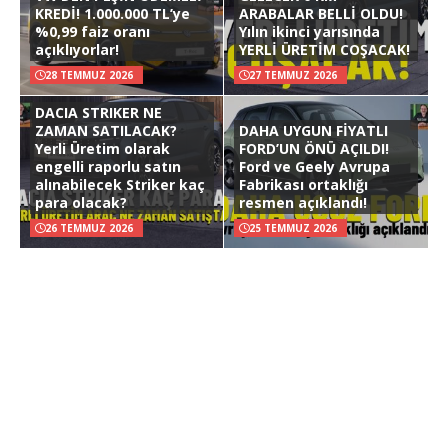
KREDİ! 1.000.000 TL’ye
ARABALAR BELLİ OLDU!
%0,99 faiz oranı
Yılın ikinci yarısında
açıklıyorlar!
YERLİ ÜRETİM COŞACAK!
28 TEMMUZ 2026
27 TEMMUZ 2026
DACIA STRIKER NE
ZAMAN SATILACAK?
DAHA UYGUN FİYATLI
Yerli Üretim olarak
FORD’UN ÖNÜ AÇILDI!
engelli raporlu satın
Ford ve Geely Avrupa
alınabilecek Striker kaç
Fabrikası ortaklığı
para olacak?
resmen açıklandı!
26 TEMMUZ 2026
25 TEMMUZ 2026