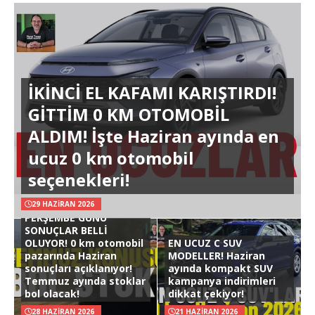
İKİNCİ EL KAFAMI KARIŞTIRDI!
GİTTİM 0 KM OTOMOBİL
ALDIM! İşte Haziran ayında en
ucuz 0 km otomobil
seçenekleri!
29 HAZIRAN 2026
PERŞEMBE GÜNÜ
SONUÇLAR BELLİ
OLUYOR! 0 km otomobil
EN UCUZ C SUV
pazarında Haziran
MODELLER! Haziran
sonuçları açıklanıyor!
ayında kompakt SUV
Temmuz ayında stoklar
kampanya indirimleri
bol olacak!
dikkat çekiyor!
28 HAZIRAN 2026
21 HAZIRAN 2026