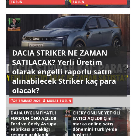
TOSUN
TOSUN
DACIA STRIKER NE ZAMAN
SATILACAK? Yerli Üretim
olarak engelli raporlu satın
alınabilecek Striker kaç para
olacak?
26 TEMMUZ 2026
MURAT TOSUN
DAHA UYGUN FİYATLI
CHERY ONLINE YETKİLİ
FORD’UN ÖNÜ AÇILDI!
SATICI AÇILDI! Çinli
Ford ve Geely Avrupa
marka online satış
Fabrikası ortaklığı
dönemini Türkiye’de
resmen açıklandı!
başlattı!