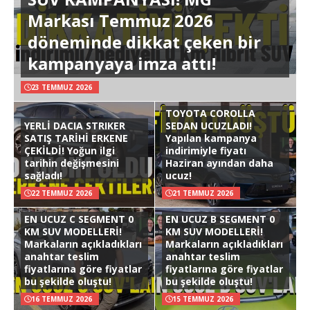
Markası Temmuz 2026
döneminde dikkat çeken bir
kampanyaya imza attı!
23 TEMMUZ 2026
TOYOTA COROLLA
YERLİ DACIA STRIKER
SEDAN UCUZLADI!
SATIŞ TARİHİ ERKENE
Yapılan kampanya
ÇEKİLDİ! Yoğun ilgi
indirimiyle fiyatı
tarihin değişmesini
Haziran ayından daha
sağladı!
ucuz!
22 TEMMUZ 2026
21 TEMMUZ 2026
EN UCUZ C SEGMENT 0
EN UCUZ B SEGMENT 0
KM SUV MODELLERİ!
KM SUV MODELLERİ!
Markaların açıkladıkları
Markaların açıkladıkları
anahtar teslim
anahtar teslim
fiyatlarına göre fiyatlar
fiyatlarına göre fiyatlar
bu şekilde oluştu!
bu şekilde oluştu!
16 TEMMUZ 2026
15 TEMMUZ 2026