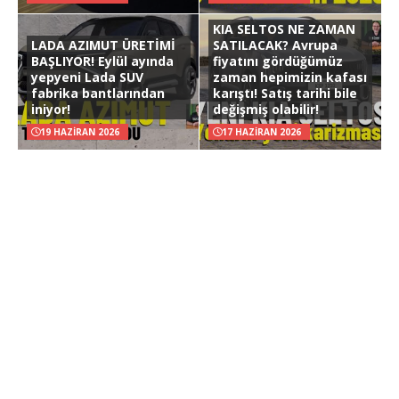
KIA SELTOS NE ZAMAN
LADA AZIMUT ÜRETİMİ
SATILACAK? Avrupa
BAŞLIYOR! Eylül ayında
fiyatını gördüğümüz
yepyeni Lada SUV
zaman hepimizin kafası
fabrika bantlarından
karıştı! Satış tarihi bile
iniyor!
değişmiş olabilir!
19 HAZIRAN 2026
17 HAZIRAN 2026