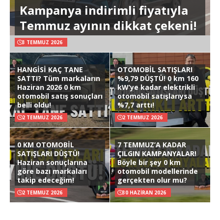
Kampanya indirimli fiyatıyla
Temmuz ayının dikkat çekeni!
3 TEMMUZ 2026
HANGİSİ KAÇ TANE
OTOMOBİL SATIŞLARI
SATTI? Tüm markaların
%9,79 DÜŞTÜ! 0 km 160
Haziran 2026 0 km
kW’ye kadar elektrikli
otomobil satış sonuçları
otomobil satışlarıysa
belli oldu!
%7,7 arttı!
2 TEMMUZ 2026
2 TEMMUZ 2026
0 KM OTOMOBİL
7 TEMMUZ’A KADAR
SATIŞLARI DÜŞTÜ!
ÇILGIN KAMPANYALAR!
Haziran sonuçlarına
Böyle bir şey 0 km
göre bazı markaları
otomobil modellerinde
takip edeceğim!
gerçekten olur mu?
2 TEMMUZ 2026
30 HAZIRAN 2026