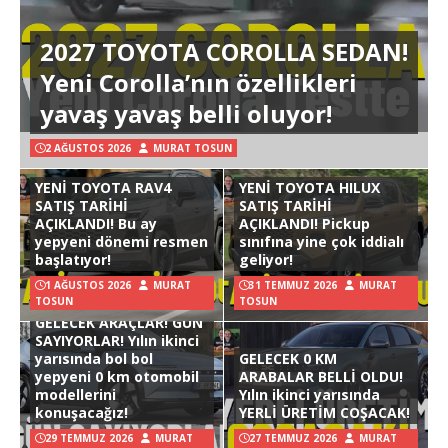
2027 TOYOTA COROLLA SEDAN!
Yeni Corolla’nın özellikleri
yavaş yavaş belli oluyor!
2 AĞUSTOS 2026
MURAT TOSUN
YENİ TOYOTA RAV4
YENİ TOYOTA HILUX
SATIŞ TARİHİ
SATIŞ TARİHİ
AÇIKLANDI! Bu ay
AÇIKLANDI! Pickup
yepyeni dönemi resmen
sınıfına yine çok iddialı
başlatıyor!
geliyor!
1 AĞUSTOS 2026
MURAT
31 TEMMUZ 2026
MURAT
TOSUN
TOSUN
GELECEK ARAÇLAR! GÜN
SAYIYORLAR! Yılın ikinci
yarısında bol bol
GELECEK 0 KM
yepyeni 0 km otomobil
ARABALAR BELLİ OLDU!
modellerini
Yılın ikinci yarısında
konuşacağız!
YERLİ ÜRETİM COŞACAK!
29 TEMMUZ 2026
MURAT
27 TEMMUZ 2026
MURAT