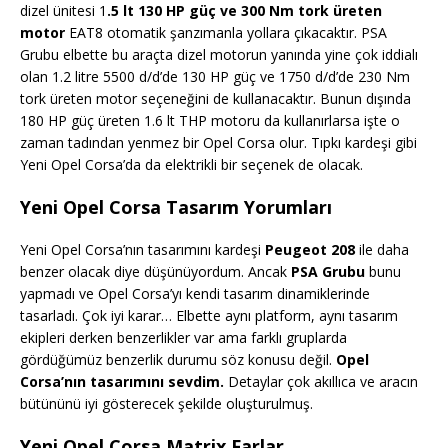
dizel ünitesi 1
.5 lt 130 HP güç ve 300 Nm tork üreten
motor
EAT8 otomatik şanzımanla yollara çıkacaktır. PSA
Grubu elbette bu araçta dizel motorun yanında yine çok iddialı
olan 1.2 litre 5500 d/d’de 130 HP güç ve 1750 d/d’de 230 Nm
tork üreten motor seçeneğini de kullanacaktır. Bunun dışında
180 HP güç üreten 1.6 lt THP motoru da kullanırlarsa işte o
zaman tadından yenmez bir Opel Corsa olur. Tıpkı kardeşi gibi
Yeni Opel Corsa’da da elektrikli bir seçenek de olacak.
Yeni Opel Corsa Tasarım Yorumları
Yeni Opel Corsa’nın tasarımını kardeşi
Peugeot 208
ile daha
benzer olacak diye düşünüyordum. Ancak
PSA Grubu
bunu
yapmadı ve Opel Corsa’yı kendi tasarım dinamiklerinde
tasarladı. Çok iyi karar… Elbette aynı platform, aynı tasarım
ekipleri derken benzerlikler var ama farklı gruplarda
gördüğümüz benzerlik durumu söz konusu değil.
Opel
Corsa’nın tasarımını sevdim.
Detaylar çok akıllıca ve aracın
bütününü iyi gösterecek şekilde oluşturulmuş.
Yeni Opel Corsa Matrix Farlar