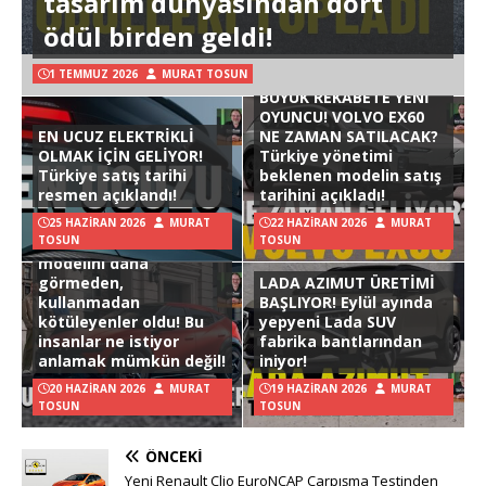
tasarım dünyasından dört
ödül birden geldi!
1 TEMMUZ 2026
MURAT TOSUN
BÜYÜK REKABETE YENİ
OYUNCU! VOLVO EX60
EN UCUZ ELEKTRİKLİ
NE ZAMAN SATILACAK?
OLMAK İÇİN GELİYOR!
Türkiye yönetimi
Türkiye satış tarihi
beklenen modelin satış
resmen açıklandı!
tarihini açıkladı!
25 HAZIRAN 2026
MURAT
22 HAZIRAN 2026
MURAT
TOSUN
TOSUN
Hyundai Ioniq 3
modelini daha
görmeden,
LADA AZIMUT ÜRETİMİ
kullanmadan
BAŞLIYOR! Eylül ayında
kötüleyenler oldu! Bu
yepyeni Lada SUV
insanlar ne istiyor
fabrika bantlarından
anlamak mümkün değil!
iniyor!
20 HAZIRAN 2026
MURAT
19 HAZIRAN 2026
MURAT
TOSUN
TOSUN
ÖNCEKI
Yeni Renault Clio EuroNCAP Çarpışma Testinden