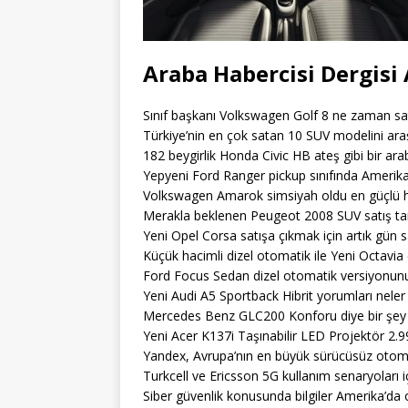
Araba Habercisi Dergisi 
Sınıf başkanı Volkswagen Golf 8 ne zaman sa
Türkiye’nin en çok satan 10 SUV modelini araş
182 beygirlik Honda Civic HB ateş gibi bir ara
Yepyeni Ford Ranger pickup sınıfında Amerikan
Volkswagen Amarok simsiyah oldu en güçlü h
Merakla beklenen Peugeot 2008 SUV satış tari
Yeni Opel Corsa satışa çıkmak için artık gün s
Küçük hacimli dizel otomatik ile Yeni Octavia 
Ford Focus Sedan dizel otomatik versiyonunu 
Yeni Audi A5 Sportback Hibrit yorumları neler
Mercedes Benz GLC200 Konforu diye bir şey 
Yeni Acer K137i Taşınabilir LED Projektör 2.9
Yandex, Avrupa’nın en büyük sürücüsüz otomobi
Turkcell ve Ericsson 5G kullanım senaryoları için
Siber güvenlik konusunda bilgiler Amerika’da 