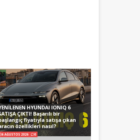
YENİLENEN HYUNDAI IONIQ 6
SATIŞA ÇIKTI! Başarılı bir
başlangıç fiyatıyla satışa çıkan
aracın özellikleri nasıl?
6 AĞUSTOS 2026
0