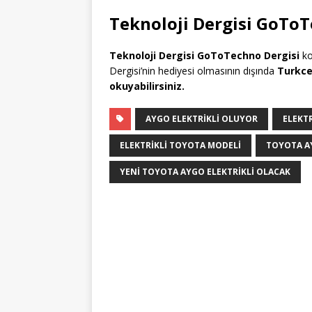
Teknoloji Dergisi GoToTe
Teknoloji Dergisi GoToTechno Dergisi
ko
Dergisi’nin hediyesi olmasının dışında
Turkcel
okuyabilirsiniz.
AYGO ELEKTRIKLI OLUYOR
ELEKT
ELEKTRIKLI TOYOTA MODELI
TOYOTA AY
YENI TOYOTA AYGO ELEKTRIKLI OLACAK