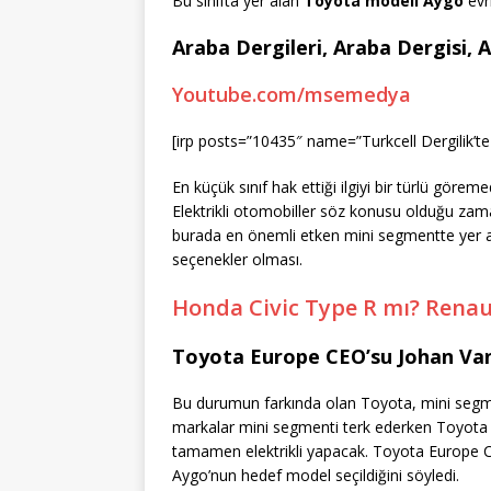
Bu sınıfta yer alan
Toyota modeli Aygo
evr
Araba Dergileri, Araba Dergisi, 
Youtube.com/msemedya
[irp posts=”10435″ name=”Turkcell Dergilik’t
En küçük sınıf hak ettiği ilgiyi bir türlü görem
Elektrikli otomobiller söz konusu olduğu zam
burada en önemli etken mini segmentte yer ala
seçenekler olması.
Honda Civic Type R mı? Rena
Toyota Europe CEO’su Johan Van
Bu durumun farkında olan Toyota, mini segmen
markalar mini segmenti terk ederken Toyota 
tamamen elektrikli yapacak.
Toyota Europe 
Aygo’nun hedef model seçildiğini söyledi.