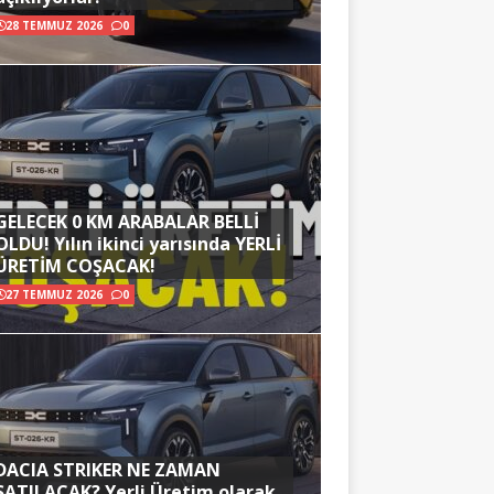
28 TEMMUZ 2026
0
GELECEK 0 KM ARABALAR BELLİ
OLDU! Yılın ikinci yarısında YERLİ
ÜRETİM COŞACAK!
27 TEMMUZ 2026
0
DACIA STRIKER NE ZAMAN
SATILACAK? Yerli Üretim olarak