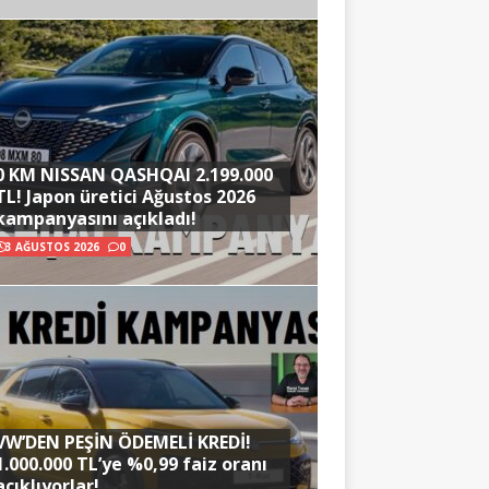
0 KM NISSAN QASHQAI 2.199.000
TL! Japon üretici Ağustos 2026
kampanyasını açıkladı!
3 AĞUSTOS 2026
0
VW’DEN PEŞİN ÖDEMELİ KREDİ!
1.000.000 TL’ye %0,99 faiz oranı
açıklıyorlar!