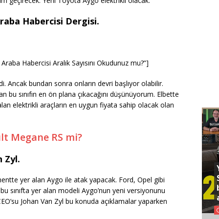
im geçirecek. Yeni Toyota Aygo elektrikli olacak.
Araba Habercisi Dergisi.
e Araba Habercisi Aralık Sayısını Okudunuz mu?”]
edi. Ancak bundan sonra onların devri başlıyor olabilir.
an bu sınıfın en ön plana çıkacağını düşünüyorum. Elbette
n elektrikli araçların en uygun fiyata sahip olacak olan
ult Megane RS mi?
 Zyl.
tte yer alan Aygo ile atak yapacak. Ford, Opel gibi
bu sınıfta yer alan modeli Aygo’nun yeni versiyonunu
CEO’su Johan Van
Zyl bu konuda açıklamalar yaparken