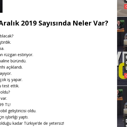
Aralık 2019 Sayısında Neler Var?
tılacak?
tırdık.
ba.
 rüzgarı estiriyor.
aline büründü.
hi açıklandı.
ayıyor.
çok iş yapar.
test ettik.
 oldu?
var.
99 TL!
l geliştiricisi oldu.
 işbirliği yaptı.
olduğu kadar Türkiye’de de yetersiz!