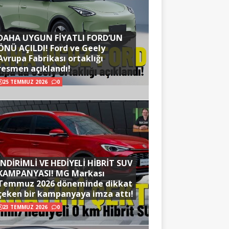
DAHA UYGUN FİYATLI FORD’UN
ÖNÜ AÇILDI! Ford ve Geely
Avrupa Fabrikası ortaklığı
resmen açıklandı!
25 TEMMUZ 2026
0
İNDİRİMLİ VE HEDİYELİ HİBRİT SUV
KAMPANYASI! MG Markası
Temmuz 2026 döneminde dikkat
çeken bir kampanyaya imza attı!
23 TEMMUZ 2026
0