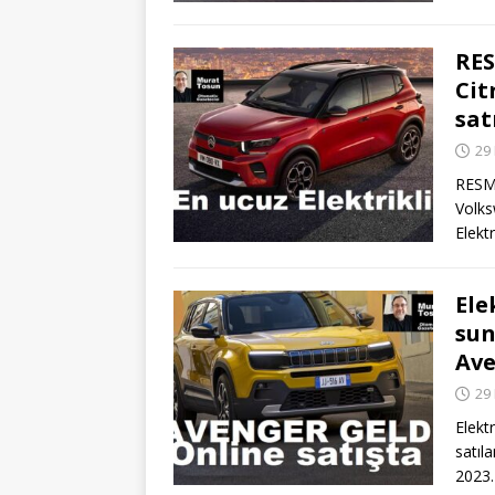
RES
Cit
sat
29
RESME
Volks
Elekt
Ele
sun
Ave
29
Elekt
satıl
2023