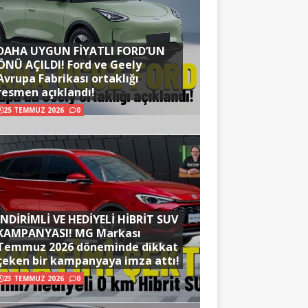
DAHA UYGUN FİYATLI FORD’UN
ÖNÜ AÇILDI! Ford ve Geely
Avrupa Fabrikası ortaklığı
resmen açıklandı!
25 TEMMUZ 2026
0
İNDİRİMLİ VE HEDİYELİ HİBRİT SUV
KAMPANYASI! MG Markası
Temmuz 2026 döneminde dikkat
çeken bir kampanyaya imza attı!
23 TEMMUZ 2026
0