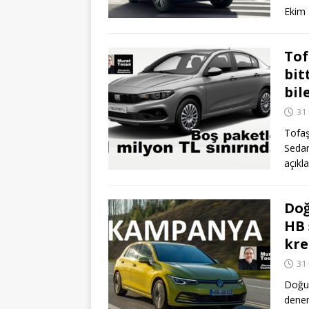
Ekim
Tof
bit
bil
31
Tofaş
Sedan
açıkl
Do
HB 
kre
31
Doğuş
denen