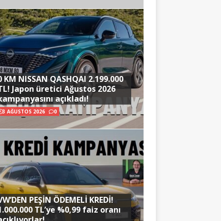
0 KM NISSAN QASHQAI 2.199.000
TL! Japon üretici Ağustos 2026
kampanyasını açıkladı!
3 AĞUSTOS 2026
0
VW’DEN PEŞİN ÖDEMELİ KREDİ!
1.000.000 TL’ye %0,99 faiz oranı
açıklıyorlar!