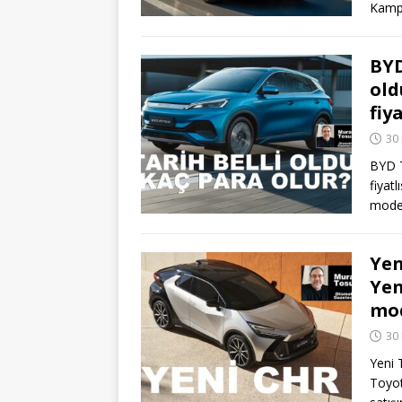
Kamp
BYD
old
fiy
30
BYD T
fiyat
model
Yen
Yen
mod
30
Yeni 
Toyot