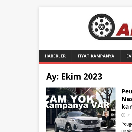
HABERLER
FİYAT KAMPANYA
EV
Ay:
Ekim 2023
Peu
Nas
kam
31
Peuge
model