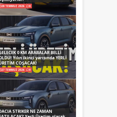
28 TEMMUZ 2026
0
GELECEK 0 KM ARABALAR BELLİ
OLDU! Yılın ikinci yarısında YERLİ
ÜRETİM COŞACAK!
27 TEMMUZ 2026
0
DACIA STRIKER NE ZAMAN
SATILACAK? Yerli Üretim olarak