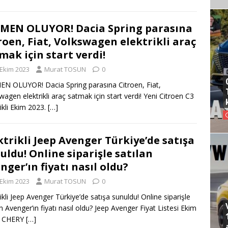
MEN OLUYOR! Dacia Spring parasına
roen, Fiat, Volkswagen elektrikli araç
mak için start verdi!
 Ekim 2023
Murat TOSUN
0
N OLUYOR! Dacia Spring parasına Citroen, Fiat,
wagen elektrikli araç satmak için start verdi! Yeni Citroen C3
rikli Ekim 2023.
[…]
ktrikli Jeep Avenger Türkiye’de satışa
uldu! Online siparişle satılan
nger’ın fiyatı nasıl oldu?
 Ekim 2023
Murat TOSUN
0
rikli Jeep Avenger Türkiye’de satışa sunuldu! Online siparişle
an Avenger’ın fiyatı nasıl oldu? Jeep Avenger Fiyat Listesi Ekim
. CHERY
[…]