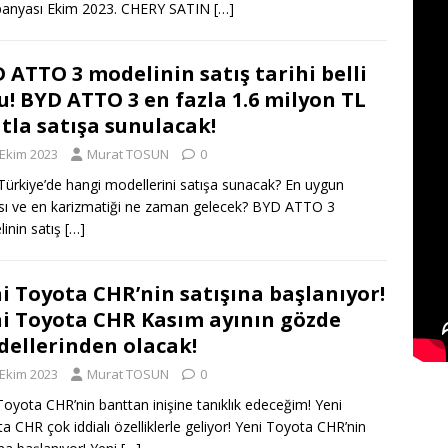
anyası Ekim 2023. CHERY SATIN
[…]
 ATTO 3 modelinin satış tarihi belli
u! BYD ATTO 3 en fazla 1.6 milyon TL
atla satışa sunulacak!
 Ekim 2023
Murat TOSUN
0
ürkiye’de hangi modellerini satışa sunacak? En uygun
lısı ve en karizmatiği ne zaman gelecek? BYD ATTO 3
inin satış
[…]
i Toyota CHR’nin satışına başlanıyor!
i Toyota CHR Kasım ayının gözde
ellerinden olacak!
 Ekim 2023
Murat TOSUN
0
Toyota CHR’nin banttan inişine tanıklık edeceğim! Yeni
a CHR çok iddialı özelliklerle geliyor! Yeni Toyota CHR’nin