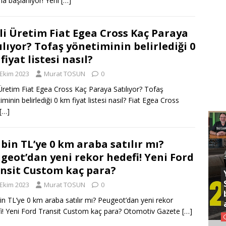
ına başlanıyor! Yeni
[…]
li Üretim Fiat Egea Cross Kaç Paraya
ılıyor? Tofaş yönetiminin belirlediği 0
fiyat listesi nasıl?
 Ekim 2023
Murat TOSUN
0
 Üretim Fiat Egea Cross Kaç Paraya Satılıyor? Tofaş
iminin belirlediği 0 km fiyat listesi nasıl? Fiat Egea Cross
[…]
 bin TL’ye 0 km araba satılır mı?
geot’dan yeni rekor hedefi! Yeni Ford
nsit Custom kaç para?
 Ekim 2023
Murat TOSUN
0
in TL’ye 0 km araba satılır mı? Peugeot’dan yeni rekor
i! Yeni Ford Transit Custom kaç para? Otomotiv Gazete
[…]