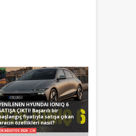
YENİLENEN HYUNDAI IONIQ 6
SATIŞA ÇIKTI! Başarılı bir
başlangıç fiyatıyla satışa çıkan
aracın özellikleri nasıl?
6 AĞUSTOS 2026
0