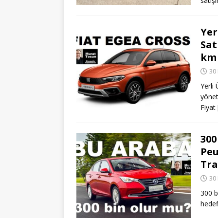
satış
Yer
Sat
km 
30
Yerli
yönet
Fiyat
300
Peu
Tra
30
300 b
hedef