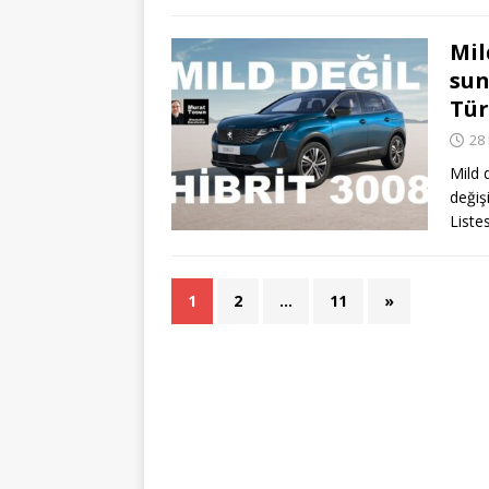
Mil
sun
Tür
28
Mild 
değiş
Liste
1
2
…
11
»