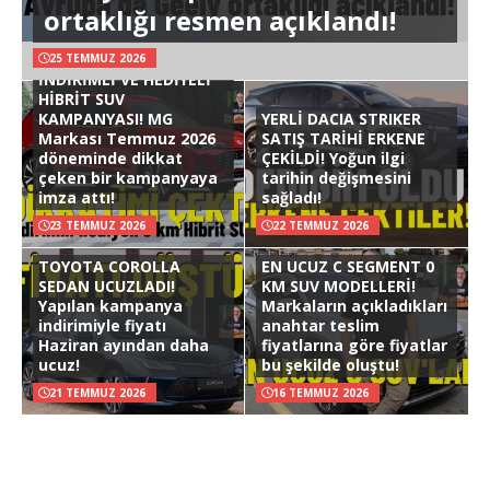
ortaklığı resmen açıklandı!
25 TEMMUZ 2026
İNDİRİMLİ VE HEDİYELİ
HİBRİT SUV
KAMPANYASI! MG
YERLİ DACIA STRIKER
Markası Temmuz 2026
SATIŞ TARİHİ ERKENE
döneminde dikkat
ÇEKİLDİ! Yoğun ilgi
çeken bir kampanyaya
tarihin değişmesini
imza attı!
sağladı!
23 TEMMUZ 2026
22 TEMMUZ 2026
TOYOTA COROLLA
EN UCUZ C SEGMENT 0
SEDAN UCUZLADI!
KM SUV MODELLERİ!
Yapılan kampanya
Markaların açıkladıkları
indirimiyle fiyatı
anahtar teslim
Haziran ayından daha
fiyatlarına göre fiyatlar
ucuz!
bu şekilde oluştu!
21 TEMMUZ 2026
16 TEMMUZ 2026