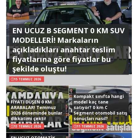
EN UCUZ B SEGMENT 0 KM SUV
MODELLERİ! Markaların
açıkladıkları anahtar teslim
fiyatlarına göre fiyatlar bu
şekilde oluştu!
15 TEMMUZ 2026
Kompakt sınıfta hangi
FİYATI DÜŞEN 0 KM
model kaç tane
ARABALAR! Temmuz
satıyor? 0 km C
2026 döneminde bunlar
Segment otomobil satış
dikkatimi çekti!
sonuçları nasıl?
13 TEMMUZ 2026
11 TEMMUZ 2026
EN UCUZ OTOMATİK