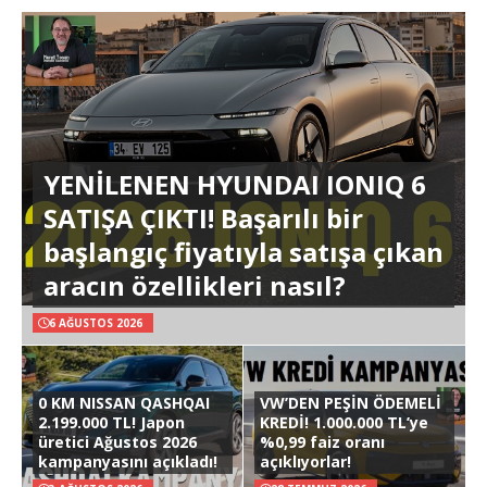
YENİLENEN HYUNDAI IONIQ 6
SATIŞA ÇIKTI! Başarılı bir
başlangıç fiyatıyla satışa çıkan
aracın özellikleri nasıl?
6 AĞUSTOS 2026
0 KM NISSAN QASHQAI
VW’DEN PEŞİN ÖDEMELİ
2.199.000 TL! Japon
KREDİ! 1.000.000 TL’ye
üretici Ağustos 2026
%0,99 faiz oranı
kampanyasını açıkladı!
açıklıyorlar!