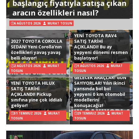
başlangıç fiyatıyla satışa çıkan
aracın özellikleri nasıl?
6 AĞUSTOS 2026
MURAT TOSUN
YENİ TOYOTA RAV4
2027 TOYOTA COROLLA
SATIŞ TARİHİ
SEDAN! Yeni Corolla’nın
AÇIKLANDI! Bu ay
özellikleri yavaş yavaş
yepyeni dönemi resmen
belli oluyor!
başlatıyor!
2 AĞUSTOS 2026
MURAT
1 AĞUSTOS 2026
MURAT
TOSUN
TOSUN
GELECEK ARAÇLAR! GÜN
YENİ TOYOTA HILUX
SAYIYORLAR! Yılın ikinci
SATIŞ TARİHİ
yarısında bol bol
AÇIKLANDI! Pickup
yepyeni 0 km otomobil
sınıfına yine çok iddialı
modellerini
geliyor!
konuşacağız!
31 TEMMUZ 2026
MURAT
29 TEMMUZ 2026
MURAT
TOSUN
TOSUN