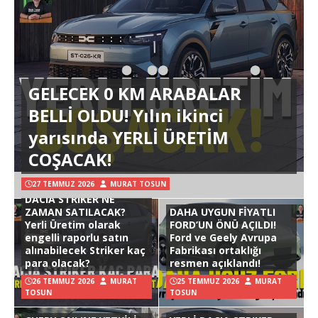
GELECEK 0 KM ARABALAR
BELLİ OLDU! Yılın ikinci
yarısında YERLİ ÜRETİM
COŞACAK!
27 TEMMUZ 2026
MURAT TOSUN
DACIA STRIKER NE
ZAMAN SATILACAK?
DAHA UYGUN FİYATLI
Yerli Üretim olarak
FORD’UN ÖNÜ AÇILDI!
engelli raporlu satın
Ford ve Geely Avrupa
alınabilecek Striker kaç
Fabrikası ortaklığı
para olacak?
resmen açıklandı!
26 TEMMUZ 2026
MURAT
25 TEMMUZ 2026
MURAT
TOSUN
TOSUN