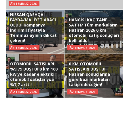
4 TEMMUZ 2026
NISSAN QASHQAI
FAYDA/MALİYET ARACI
HANGİSİ KAÇ TANE
OLDU! Kampanya
SATTI? Tüm markaların
indirimli fiyatıyla
Haziran 2026 0 km
Temmuz ayının dikkat
otomobil satış sonuçları
çekeni!
belli oldu!
3 TEMMUZ 2026
2 TEMMUZ 2026
OTOMOBİL SATIŞLARI
0 KM OTOMOBİL
%9,79 DÜŞTÜ! 0 km 160
SATIŞLARI DÜŞTÜ!
kW’ye kadar elektrikli
Haziran sonuçlarına
otomobil satışlarıysa
göre bazı markaları
%7,7 arttı!
takip edeceğim!
2 TEMMUZ 2026
2 TEMMUZ 2026