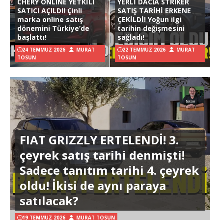
CHERY ONLINE YETKİLİ
YERLİ DACIA STRIKER
SATICI AÇILDI! Çinli
SATIŞ TARİHİ ERKENE
marka online satış
ÇEKİLDİ! Yoğun ilgi
dönemini Türkiye’de
tarihin değişmesini
başlattı!
sağladı!
24 TEMMUZ 2026
MURAT
22 TEMMUZ 2026
MURAT
TOSUN
TOSUN
FIAT GRIZZLY ERTELENDİ! 3.
çeyrek satış tarihi denmişti!
Sadece tanıtım tarihi 4. çeyrek
oldu! İkisi de aynı paraya
satılacak?
19 TEMMUZ 2026
MURAT TOSUN