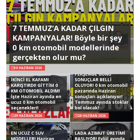
7 TEMMUZ’A KADAR ÇILGIN
KAMPANYALAR! Böyle bir şey
0 km otomobil modellerinde
gerçekten olur mu?
30 HAZIRAN 2026
PERŞEMBE GÜNÜ
İKİNCİ EL KAFAMI
SONUÇLAR BELLİ
KARIŞTIRDI! GİTTİM 0
OLUYOR! 0 km otomobil
KM OTOMOBİL ALDIM!
pazarında Haziran
İşte Haziran ayında en
sonuçları açıklanıyor!
ucuz 0 km otomobil
Temmuz ayında stoklar
seçenekleri!
bol olacak!
29 HAZIRAN 2026
28 HAZIRAN 2026
EN UCUZ C SUV
LADA AZIMUT ÜRETİMİ
MODELLER! Haziran
BAŞLIYOR! Eylül ayında