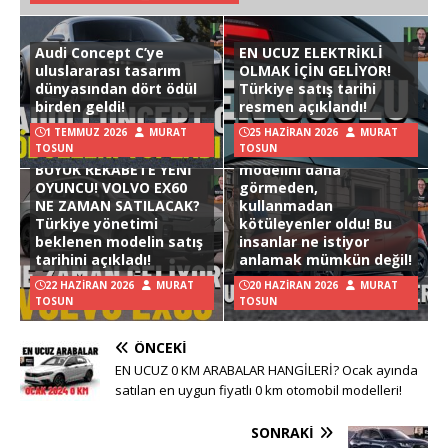
Audi Concept C’ye
EN UCUZ ELEKTRİKLİ
uluslararası tasarım
OLMAK İÇİN GELİYOR!
dünyasından dört ödül
Türkiye satış tarihi
birden geldi!
resmen açıklandı!
1 TEMMUZ 2026
MURAT
25 HAZIRAN 2026
MURAT
TOSUN
TOSUN
Hyundai Ioniq 3
BÜYÜK REKABETE YENİ
modelini daha
OYUNCU! VOLVO EX60
görmeden,
NE ZAMAN SATILACAK?
kullanmadan
Türkiye yönetimi
kötüleyenler oldu! Bu
beklenen modelin satış
insanlar ne istiyor
tarihini açıkladı!
anlamak mümkün değil!
22 HAZIRAN 2026
MURAT
20 HAZIRAN 2026
MURAT
TOSUN
TOSUN
ÖNCEKI
EN UCUZ 0 KM ARABALAR HANGİLERİ? Ocak ayında
satılan en uygun fiyatlı 0 km otomobil modelleri!
SONRAKI