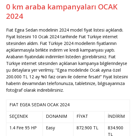
0 km araba kampanyaları OCAK
2024
Fiat Egea Sedan modelinin 2024 model fiyat listesi açıklandı.
Fiyat listesini 10 Ocak 2024 tarihinde Fiat Türkiye internet
sitesinden aldım. Fiat Türkiye 2024 modellerin fiyatlarının
açıklanmasıyla birlikte indirim ve kredi kampanyası yaptı.
Arabanın fiyatındaki indirimleri listeden görebilirsiniz. Fiat
Türkiye internet sitesinden açıklanan kampanya bilgilerindeyse
şu detaylara yer verilmiş: “Egea modelinde Ocak ayına özel
200.000 TL 12 ay %0 faiz oranı ile ödeme fırsatı!” Fiyat listesini
haberin devamından telefonunuza, tabletinize, bilgisayarınıza
fotoğraf olarak indirebilirsiniz.
FIAT EGEA SEDAN OCAK 2024
SEÇENEK
DONANIM
FİYAT
İNDİRİM
1.4 Fire 95 HP
Easy
872.900 TL
834.900
TL