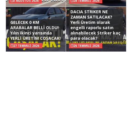
3 AĞUSTOS 2026
28 TEMMUZ 2026
DACIA STRIKER NE
ZAMAN SATILACAK?
GELECEK 0 KM
Yerli Üretim olarak
ARABALAR BELLİ OLDU!
engelli raporlu satın
Yılın ikinci yarısında
alınabilecek Striker kaç
YERLİ ÜRETİM COŞACAK!
para olacak?
27 TEMMUZ 2026
26 TEMMUZ 2026