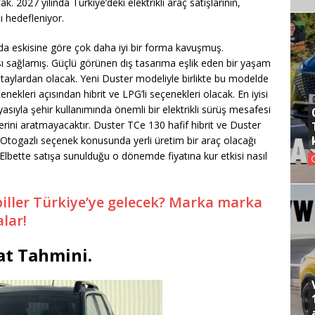
 2027 yılında Türkiye’deki elektrikli araç satışlarının,
ı hedefleniyor.
da eskisine göre çok daha iyi bir forma kavuşmuş.
ası sağlamış. Güçlü görünen dış tasarıma eşlik eden bir yaşam
etaylardan olacak. Yeni Duster modeliyle birlikte bu modelde
ekleri açısından hibrit ve LPG’li seçenekleri olacak. En iyisi
sıyla şehir kullanımında önemli bir elektrikli sürüş mesafesi
rini aratmayacaktır. Duster TCe 130 hafif hibrit ve Duster
Otogazlı seçenek konusunda yerli üretim bir araç olacağı
 Elbette satışa sunulduğu o dönemde fiyatına kur etkisi nasıl
biller Türkiye’ye gelecek? Marka marka
lar!
at Tahmini.