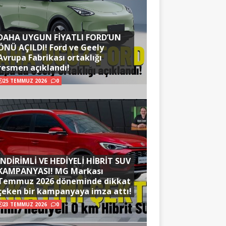
DAHA UYGUN FİYATLI FORD’UN
ÖNÜ AÇILDI! Ford ve Geely
Avrupa Fabrikası ortaklığı
resmen açıklandı!
25 TEMMUZ 2026
0
İNDİRİMLİ VE HEDİYELİ HİBRİT SUV
KAMPANYASI! MG Markası
Temmuz 2026 döneminde dikkat
çeken bir kampanyaya imza attı!
23 TEMMUZ 2026
0