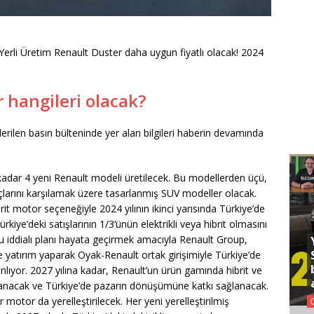
Üretim Renault Duster daha uygun fiyatlı olacak! 2024
 hangileri olacak?
ilen basın bülteninde yer alan bilgileri haberin devamında
kadar 4 yeni Renault modeli üretilecek. Bu modellerden üçü,
çlarını karşılamak üzere tasarlanmış SUV modeller olacak.
brit motor seçeneğiyle 2024 yılının ikinci yarısında Türkiye’de
kiye’deki satışlarının 1/3’ünün elektrikli veya hibrit olmasını
u iddialı planı hayata geçirmek amacıyla Renault Group,
e yatırım yaparak Oyak-Renault ortak girişimiyle Türkiye’de
ıyor. 2027 yılına kadar, Renault’un ürün gamında hibrit ve
 yaşanacak ve Türkiye’de pazarın dönüşümüne katkı sağlanacak.
ir motor da yerelleştirilecek. Her yeni yerelleştirilmiş