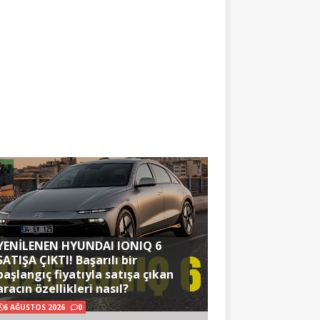
YENİLENEN HYUNDAI IONIQ 6
SATIŞA ÇIKTI! Başarılı bir
başlangıç fiyatıyla satışa çıkan
aracın özellikleri nasıl?
6 AĞUSTOS 2026
0