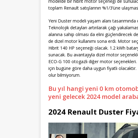
modelde bir hibrit motor seçeneği de sunulacak.
toplam Renault satışlarının %1/3’üne ulaşmas
Yeni Duster modeli yaşam alanı tasarımında 
Teknolojik detayları artırılarak çağı yakalam
alanına sahip olması da elini güçlendirecek d
de dizel motor kullanımı sona erdi. Motor seçen
Hibrit 140 HP seçeneği olacak. 1.2 kWh batarya
sunacak. Bu avantajıyla dizel motor seçenekle
ECO-G 100 otogazlı diğer motor seçenekleri. 
için bugüne göre daha uygun fiyatlı olacaktır.
olur bilmiyorum.
Bu yıl hangi yeni 0 km otomo
yeni gelecek 2024 model araba
2024 Renault Duster Fiy