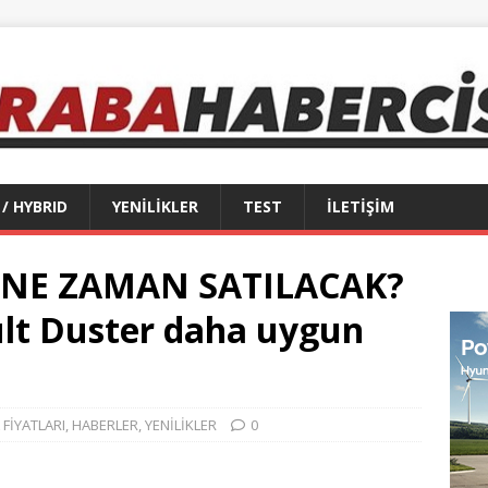
 / HYBRID
YENİLİKLER
TEST
İLETİŞİM
 NE ZAMAN SATILACAK?
ult Duster daha uygun
FİYATLARI
,
HABERLER
,
YENİLİKLER
0