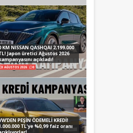
0 KM NISSAN QASHQAI 2.199.000
TL! Japon üretici Ağustos 2026
kampanyasını açıkladı!
3 AĞUSTOS 2026
0
VW’DEN PEŞİN ÖDEMELİ KREDİ!
1.000.000 TL’ye %0,99 faiz oranı
açıklıyorlar!