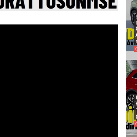
YENİ TOYOTA
2027 TOYOTA
RAV4 SATIŞ
COROLLA
TARİHİ