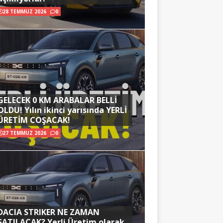
28 TEMMUZ 2026
0
GELECEK 0 KM ARABALAR BELLİ
OLDU! Yılın ikinci yarısında YERLİ
ÜRETİM COŞACAK!
27 TEMMUZ 2026
0
DACIA STRIKER NE ZAMAN
SATILACAK? Yerli Üretim olarak