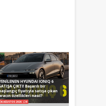
YENİLENEN HYUNDAI IONIQ 6
SATIŞA ÇIKTI! Başarılı bir
başlangıç fiyatıyla satışa çıkan
aracın özellikleri nasıl?
6 AĞUSTOS 2026
0