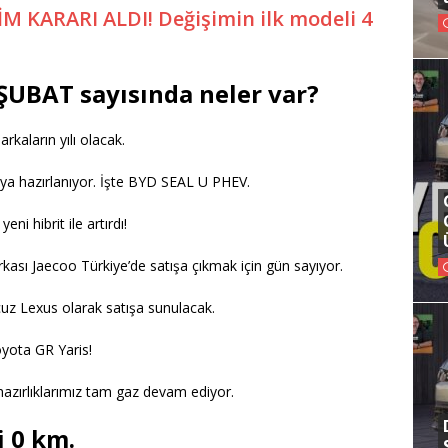
M KARARI ALDI! Değişimin ilk modeli 4
 ŞUBAT sayısında neler var?
kaların yılı olacak.
maya hazırlanıyor. İşte BYD SEAL U PHEV.
i hibrit ile artırdı!
kası Jaecoo Türkiye’de satışa çıkmak için gün sayıyor.
cuz Lexus olarak satışa sunulacak.
Toyota GR Yaris!
hazırlıklarımız tam gaz devam ediyor.
i 0 km.