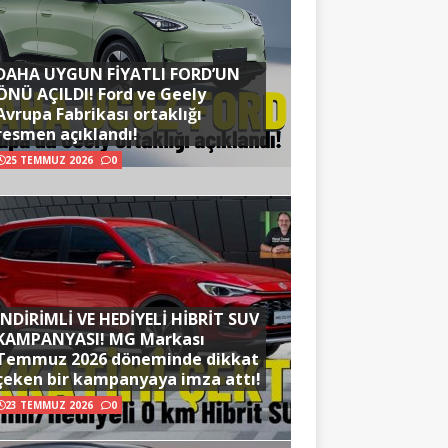
DAHA UYGUN FİYATLI FORD’UN
ÖNÜ AÇILDI! Ford ve Geely
Avrupa Fabrikası ortaklığı
resmen açıklandı!
25 TEMMUZ 2026
0
İNDİRİMLİ VE HEDİYELİ HİBRİT SUV
KAMPANYASI! MG Markası
Temmuz 2026 döneminde dikkat
çeken bir kampanyaya imza attı!
23 TEMMUZ 2026
0