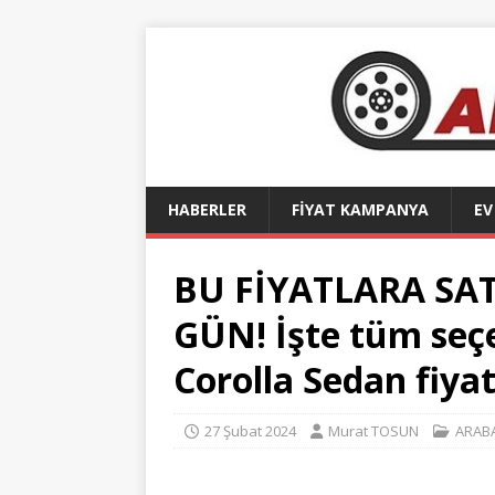
HABERLER
FİYAT KAMPANYA
EV
BU FİYATLARA SA
GÜN! İşte tüm seç
Corolla Sedan fiyat
27 Şubat 2024
Murat TOSUN
ARABA