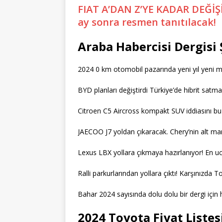
FIAT A’DAN Z’YE KADAR DEĞİŞİ
ay sonra resmen tanıtılacak!
Araba Habercisi Dergisi
2024 0 km otomobil pazarında yeni yıl yeni mar
BYD planları değiştirdi Türkiye’de hibrit sat
Citroen C5 Aircross kompakt SUV iddiasını bu yen
JAECOO J7 yoldan çıkaracak. Chery’nin alt mar
Lexus LBX yollara çıkmaya hazırlanıyor! En u
Ralli parkurlarından yollara çıktı! Karşınızda 
Bahar 2024 sayısında dolu dolu bir dergi için 
2024 Toyota Fiyat Listes