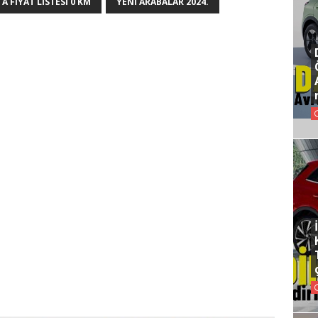
A FIYAT LISTESI 0 KM
YENI ARABALAR 2024.