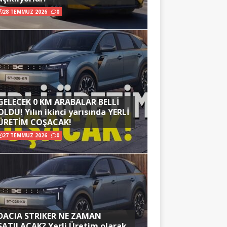
28 TEMMUZ 2026
0
GELECEK 0 KM ARABALAR BELLİ
OLDU! Yılın ikinci yarısında YERLİ
ÜRETİM COŞACAK!
27 TEMMUZ 2026
0
DACIA STRIKER NE ZAMAN
SATILACAK? Yerli Üretim olarak