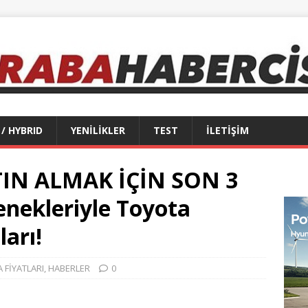
 / HYBRID
YENİLİKLER
TEST
İLETİŞİM
TIN ALMAK İÇİN SON 3
enekleriyle Toyota
ları!
 FİYATLARI
,
HABERLER
0