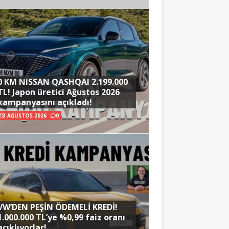
0 KM NISSAN QASHQAI 2.199.000
TL! Japon üretici Ağustos 2026
kampanyasını açıkladı!
3 AĞUSTOS 2026
0
VW’DEN PEŞİN ÖDEMELİ KREDİ!
1.000.000 TL’ye %0,99 faiz oranı
açıklıyorlar!