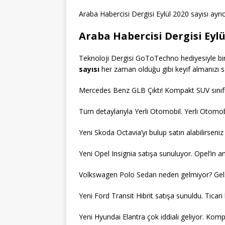
Araba Habercisi Dergisi Eylül 2020 sayısı ayr
Araba Habercisi Dergisi Eylü
Teknoloji Dergisi GoToTechno hediyesiyle bir
sayısı
her zaman olduğu gibi keyif almanızı sa
Mercedes Benz GLB Çıktı! Kompakt SUV sınıfın
Tüm detaylarıyla Yerli Otomobil. Yerli Oto
Yeni Skoda Octavia’yı bulup satın alabilirseniz
Yeni Opel Insignia satışa sunuluyor. Opel’in am
Volkswagen Polo Sedan neden gelmiyor? Gelse
Yeni Ford Transit Hibrit satışa sunuldu. Ticari 
Yeni Hyundai Elantra çok iddialı geliyor. Kom