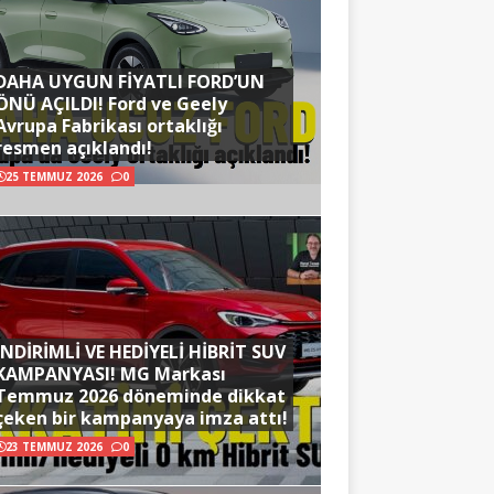
DAHA UYGUN FİYATLI FORD’UN
ÖNÜ AÇILDI! Ford ve Geely
Avrupa Fabrikası ortaklığı
resmen açıklandı!
25 TEMMUZ 2026
0
İNDİRİMLİ VE HEDİYELİ HİBRİT SUV
KAMPANYASI! MG Markası
Temmuz 2026 döneminde dikkat
çeken bir kampanyaya imza attı!
23 TEMMUZ 2026
0