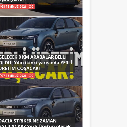
28 TEMMUZ 2026
0
GELECEK 0 KM ARABALAR BELLİ
OLDU! Yılın ikinci yarısında YERLİ
ÜRETİM COŞACAK!
27 TEMMUZ 2026
0
DACIA STRIKER NE ZAMAN
SATILACAK? Yerli Üretim olarak