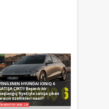
YENİLENEN HYUNDAI IONIQ 6
SATIŞA ÇIKTI! Başarılı bir
başlangıç fiyatıyla satışa çıkan
aracın özellikleri nasıl?
6 AĞUSTOS 2026
0