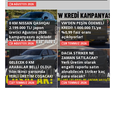
6 AĞUSTOS 2026
0 KM NISSAN QASHQAI
VW’DEN PEŞİN ÖDEMELİ
2.199.000 TL! Japon
KREDİ! 1.000.000 TL’ye
üretici Ağustos 2026
%0,99 faiz oranı
kampanyasını açıkladı!
açıklıyorlar!
3 AĞUSTOS 2026
28 TEMMUZ 2026
DACIA STRIKER NE
ZAMAN SATILACAK?
GELECEK 0 KM
Yerli Üretim olarak
ARABALAR BELLİ OLDU!
engelli raporlu satın
Yılın ikinci yarısında
alınabilecek Striker kaç
YERLİ ÜRETİM COŞACAK!
para olacak?
27 TEMMUZ 2026
26 TEMMUZ 2026