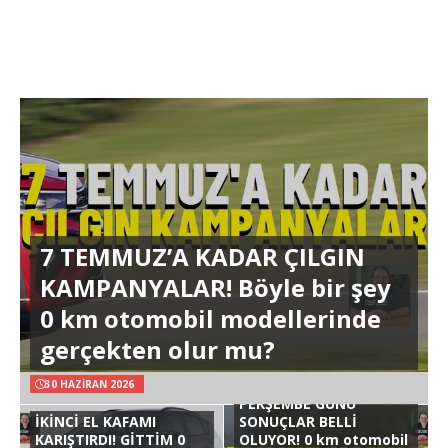
7 TEMMUZ’A KADAR ÇILGIN
KAMPANYALAR! Böyle bir şey
0 km otomobil modellerinde
gerçekten olur mu?
30 HAZIRAN 2026
PERŞEMBE GÜNÜ
İKİNCİ EL KAFAMI
SONUÇLAR BELLİ
KARIŞTIRDI! GİTTİM 0
OLUYOR! 0 km otomobil