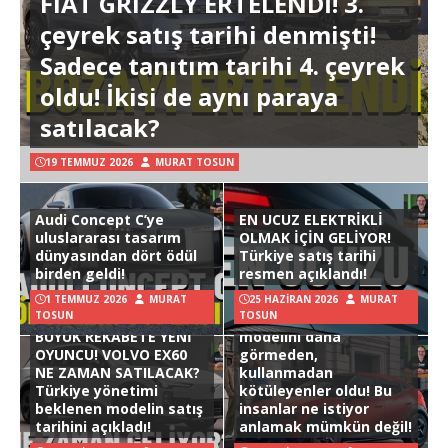
FIAT GRIZZLY ERTELENDİ! 3.
çeyrek satış tarihi denmişti!
Sadece tanıtım tarihi 4. çeyrek
oldu! İkisi de aynı paraya
satılacak?
19 TEMMUZ 2026
MURAT TOSUN
Audi Concept C’ye
EN UCUZ ELEKTRİKLİ
uluslararası tasarım
OLMAK İÇİN GELİYOR!
dünyasından dört ödül
Türkiye satış tarihi
birden geldi!
resmen açıklandı!
1 TEMMUZ 2026
MURAT
25 HAZIRAN 2026
MURAT
TOSUN
TOSUN
Hyundai Ioniq 3
BÜYÜK REKABETE YENİ
modelini daha
OYUNCU! VOLVO EX60
görmeden,
NE ZAMAN SATILACAK?
kullanmadan
Türkiye yönetimi
kötüleyenler oldu! Bu
beklenen modelin satış
insanlar ne istiyor
tarihini açıkladı!
anlamak mümkün değil!