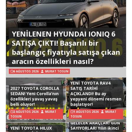
YENİLENEN HYUNDAI IONIQ 6
SATIŞA ÇIKTI! Başarılı bir
başlangıç fiyatıyla satışa çıkan
aracın özellikleri nasıl?
6 AĞUSTOS 2026
MURAT TOSUN
YENİ TOYOTA RAV4
2027 TOYOTA COROLLA
SATIŞ TARİHİ
SEDAN! Yeni Corolla’nın
AÇIKLANDI! Bu ay
özellikleri yavaş yavaş
yepyeni dönemi resmen
belli oluyor!
başlatıyor!
2 AĞUSTOS 2026
MURAT
1 AĞUSTOS 2026
MURAT
TOSUN
TOSUN
GELECEK ARAÇLAR! GÜN
YENİ TOYOTA HILUX
SAYIYORLAR! Yılın ikinci