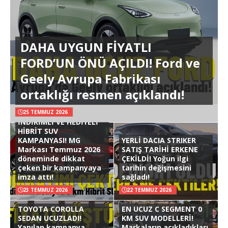
DAHA UYGUN FİYATLI
FORD’UN ÖNÜ AÇILDI! Ford ve
Geely Avrupa Fabrikası
ortaklığı resmen açıklandı!
25 TEMMUZ 2026
İNDİRİMLİ VE HEDİYELİ
HİBRİT SUV
KAMPANYASI! MG
YERLİ DACIA STRIKER
Markası Temmuz 2026
SATIŞ TARİHİ ERKENE
döneminde dikkat
ÇEKİLDİ! Yoğun ilgi
çeken bir kampanyaya
tarihin değişmesini
imza attı!
sağladı!
23 TEMMUZ 2026
22 TEMMUZ 2026
TOYOTA COROLLA
EN UCUZ C SEGMENT 0
SEDAN UCUZLADI!
KM SUV MODELLERİ!
Yapılan kampanya
Markaların açıkladıkları