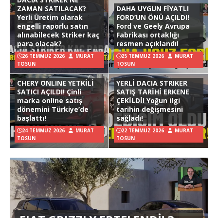
ZAMAN SATILACAK?
DAHA UYGUN FİYATLI
Yerli Üretim olarak
FORD’UN ÖNÜ AÇILDI!
engelli raporlu satın
Ford ve Geely Avrupa
alınabilecek Striker kaç
Fabrikası ortaklığı
para olacak?
resmen açıklandı!
26 TEMMUZ 2026
MURAT
25 TEMMUZ 2026
MURAT
TOSUN
TOSUN
CHERY ONLINE YETKİLİ
YERLİ DACIA STRIKER
SATICI AÇILDI! Çinli
SATIŞ TARİHİ ERKENE
marka online satış
ÇEKİLDİ! Yoğun ilgi
dönemini Türkiye’de
tarihin değişmesini
başlattı!
sağladı!
24 TEMMUZ 2026
MURAT
22 TEMMUZ 2026
MURAT
TOSUN
TOSUN