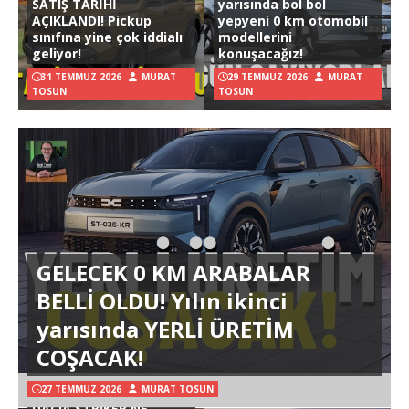
SATIŞ TARİHİ
yarısında bol bol
AÇIKLANDI! Pickup
yepyeni 0 km otomobil
sınıfına yine çok iddialı
modellerini
geliyor!
konuşacağız!
31 TEMMUZ 2026
MURAT
29 TEMMUZ 2026
MURAT
TOSUN
TOSUN
GELECEK 0 KM ARABALAR
BELLİ OLDU! Yılın ikinci
yarısında YERLİ ÜRETİM
COŞACAK!
27 TEMMUZ 2026
MURAT TOSUN
DACIA STRIKER NE