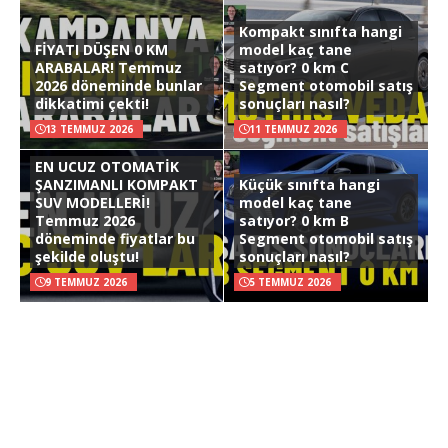
Kompakt sınıfta hangi
FİYATI DÜŞEN 0 KM
model kaç tane
ARABALAR! Temmuz
satıyor? 0 km C
2026 döneminde bunlar
Segment otomobil satış
dikkatimi çekti!
sonuçları nasıl?
13 TEMMUZ 2026
11 TEMMUZ 2026
EN UCUZ OTOMATİK
ŞANZIMANLI KOMPAKT
Küçük sınıfta hangi
SUV MODELLERİ!
model kaç tane
Temmuz 2026
satıyor? 0 km B
döneminde fiyatlar bu
Segment otomobil satış
şekilde oluştu!
sonuçları nasıl?
9 TEMMUZ 2026
5 TEMMUZ 2026