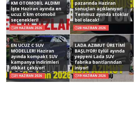
KM OTOMOBİL ALDIM!
pazarında Haziran
İşte Haziran ayında en
sonuçları açıklanıyor!
ucuz 0 km otomobil
Temmuz ayında stoklar
seçenekleri!
bol olacak!
29 HAZIRAN 2026
28 HAZIRAN 2026
EN UCUZ C SUV
LADA AZIMUT ÜRETİMİ
MODELLER! Haziran
BAŞLIYOR! Eylül ayında
ayında kompakt SUV
yepyeni Lada SUV
kampanya indirimleri
fabrika bantlarından
dikkat çekiyor!
iniyor!
21 HAZIRAN 2026
19 HAZIRAN 2026