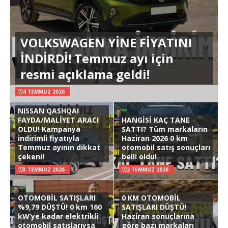
VOLKSWAGEN YİNE FİYATINI
İNDİRDİ! Temmuz ayı için
resmi açıklama geldi!
4 TEMMUZ 2026
NISSAN QASHQAI
FAYDA/MALİYET ARACI
HANGİSİ KAÇ TANE
OLDU! Kampanya
SATTI? Tüm markaların
indirimli fiyatıyla
Haziran 2026 0 km
Temmuz ayının dikkat
otomobil satış sonuçları
çekeni!
belli oldu!
3 TEMMUZ 2026
2 TEMMUZ 2026
OTOMOBİL SATIŞLARI
0 KM OTOMOBİL
%9,79 DÜŞTÜ! 0 km 160
SATIŞLARI DÜŞTÜ!
kW’ye kadar elektrikli
Haziran sonuçlarına
otomobil satışlarıysa
göre bazı markaları