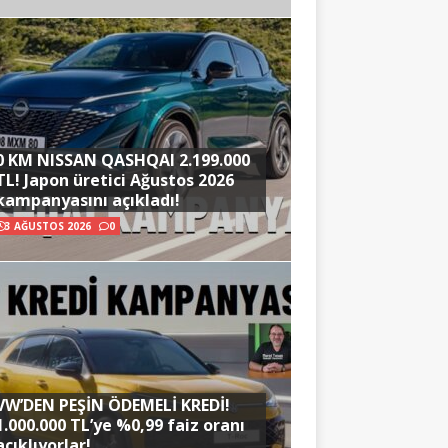
0 KM NISSAN QASHQAI 2.199.000
TL! Japon üretici Ağustos 2026
kampanyasını açıkladı!
3 AĞUSTOS 2026
0
VW’DEN PEŞİN ÖDEMELİ KREDİ!
1.000.000 TL’ye %0,99 faiz oranı
açıklıyorlar!