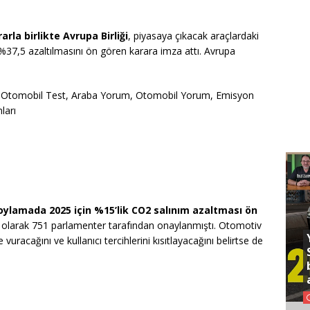
la birlikte Avrupa Birliği
, piyasaya çıkacak araçlardaki
 %37,5 azaltılmasını ön gören karara imza attı. Avrupa
t, Otomobil Test, Araba Yorum, Otomobil Yorum, Emisyon
ları
oylamada 2025 için %15’lik CO2 salınım azaltması ön
ak olarak 751 parlamenter tarafından onaylanmıştı. Otomotiv
vuracağını ve kullanıcı tercihlerini kısıtlayacağını belirtse de