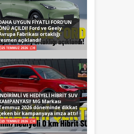
DAHA UYGUN FİYATLI FORD’UN
ÖNÜ AÇILDI! Ford ve Geely
Avrupa Fabrikası ortaklığı
resmen açıklandı!
25 TEMMUZ 2026
0
İNDİRİMLİ VE HEDİYELİ HİBRİT SUV
KAMPANYASI! MG Markası
Temmuz 2026 döneminde dikkat
çeken bir kampanyaya imza attı!
23 TEMMUZ 2026
0