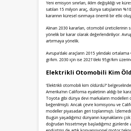
Yeni emisyon sınırları, iklim değişikliği ve kü
satılan 15 milyon araç, dünya satışlarının %1
kararının küresel ısınmaya önemli bir etki olu
Alınan 2030 kararları, otomobil üreticilerinin s
yönelik bir karar olarak değerlendiriliyor. Avru
artırmaya yönelik.
Avrupa’daki araçların 2015 yılındaki ortalama 
gr/km. 2030 için ise 2021’deki 95gr/km üzeri
Elektrikli Otomobili Kim Öl
‘Elektrikli otomobili kim öldürdü?’ belgeseli
Amerika’nın California eyaletinin aldığı bir kar
Toyota gibi dünya devi markaların modelleri o
beğenilmişti. Ancak çevre komisyonu ve Califo
modeller piyasadan geri toplanmıştı. İzlemedi
Bugün yaşadığımız dünyanın kaynaklarını çok d
doğrudan hissetmeye başladığımız günlerde a
endüstrisi de artık konvansiyonel motor teknol