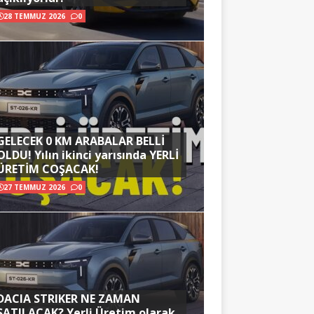
28 TEMMUZ 2026
0
GELECEK 0 KM ARABALAR BELLİ
OLDU! Yılın ikinci yarısında YERLİ
ÜRETİM COŞACAK!
27 TEMMUZ 2026
0
DACIA STRIKER NE ZAMAN
SATILACAK? Yerli Üretim olarak