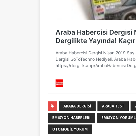
ARABA DERGISI
ARABA TEST
EMISYON HABERLERI
EMISYON YORUML
OTOMOBIL YORUM