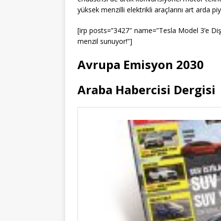
yüksek menzilli elektrikli araçlarını art arda pi
[irp posts=”3427″ name=”Tesla Model 3’e Dişli
menzil sunuyor!”]
Avrupa Emisyon 2030
Araba Habercisi Dergisi