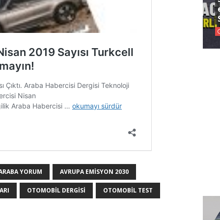
ARABA YORUM
AVRUPA EMISYON 2030
ARI
OTOMOBIL DERGISI
OTOMOBIL TEST