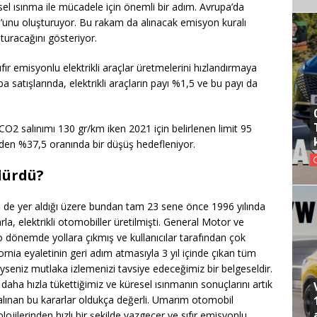
resel ısınma ile mücadele için önemli bir adım. Avrupa’da
0’unu oluşturuyor. Bu rakam da alınacak emisyon kuralı
şturacağını gösteriyor.
ıfır emisyonlu elektrikli araçlar üretmelerini hızlandırmaya
pa satışlarında, elektrikli araçların payı %1,5 ve bu payı da
CO2 salınımı 130 gr/km iken 2021 için belirlenen limit 95
nden %37,5 oranında bir düşüş hedefleniyor.
dürdü?
nde de yer aldığı üzere bundan tam 23 sene önce 1996 yılında
arla, elektrikli otomobiller üretilmişti. General Motor ve
 dönemde yollara çıkmış ve kullanıcılar tarafından çok
rnia eyaletinin geri adım atmasıyla 3 yıl içinde çıkan tüm
yseniz mutlaka izlemenizi tavsiye edeceğimiz bir belgeseldir.
aha hızla tükettiğimiz ve küresel ısınmanın sonuçlarını artık
lınan bu kararlar oldukça değerli. Umarım otomobil
ojilerinden hızlı bir şekilde vazgeçer ve sıfır emisyonlu