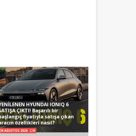
YENİLENEN HYUNDAI IONIQ 6
SATIŞA ÇIKTI! Başarılı bir
başlangıç fiyatıyla satışa çıkan
aracın özellikleri nasıl?
6 AĞUSTOS 2026
0