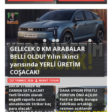
GELECEK 0 KM ARABALAR
BELLİ OLDU! Yılın ikinci
yarısında YERLİ ÜRETİM
COŞACAK!
27 TEMMUZ 2026
MURAT TOSUN
DACIA STRIKER NE
ZAMAN SATILACAK?
DAHA UYGUN FİYATLI
Yerli Üretim olarak
FORD’UN ÖNÜ AÇILDI!
engelli raporlu satın
Ford ve Geely Avrupa
alınabilecek Striker kaç
Fabrikası ortaklığı
para olacak?
resmen açıklandı!