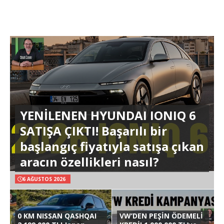
YENİLENEN HYUNDAI IONIQ 6
SATIŞA ÇIKTI! Başarılı bir
başlangıç fiyatıyla satışa çıkan
aracın özellikleri nasıl?
6 AĞUSTOS 2026
0 KM NISSAN QASHQAI
VW’DEN PEŞİN ÖDEMELİ