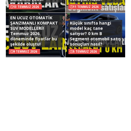
13 TEMMUZ 2026
11 TEMMUZ 2026
EN UCUZ OTOMATİK
ŞANZIMANLI KOMPAKT
Küçük sınıfta hangi
SUV MODELLERİ!
model kaç tane
Temmuz 2026
satıyor? 0 km B
döneminde fiyatlar bu
Segment otomobil satış
şekilde oluştu!
sonuçları nasıl?
9 TEMMUZ 2026
5 TEMMUZ 2026