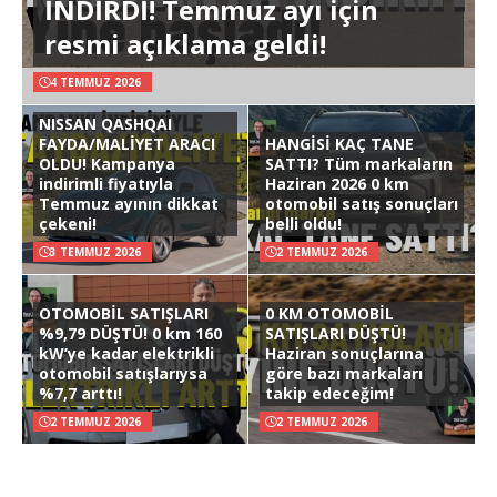
İNDİRDİ! Temmuz ayı için
resmi açıklama geldi!
4 TEMMUZ 2026
NISSAN QASHQAI
FAYDA/MALİYET ARACI
HANGİSİ KAÇ TANE
OLDU! Kampanya
SATTI? Tüm markaların
indirimli fiyatıyla
Haziran 2026 0 km
Temmuz ayının dikkat
otomobil satış sonuçları
çekeni!
belli oldu!
3 TEMMUZ 2026
2 TEMMUZ 2026
OTOMOBİL SATIŞLARI
0 KM OTOMOBİL
%9,79 DÜŞTÜ! 0 km 160
SATIŞLARI DÜŞTÜ!
kW’ye kadar elektrikli
Haziran sonuçlarına
otomobil satışlarıysa
göre bazı markaları
%7,7 arttı!
takip edeceğim!
2 TEMMUZ 2026
2 TEMMUZ 2026