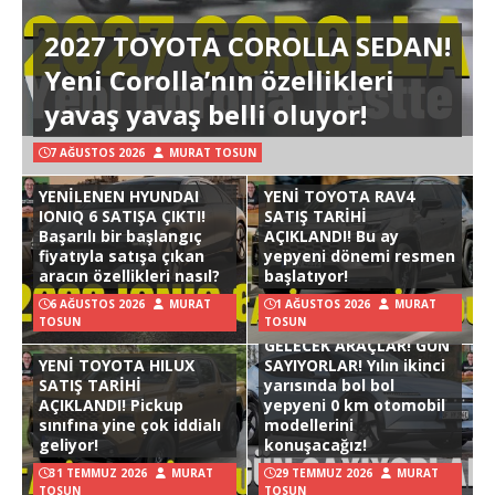
2027 TOYOTA COROLLA SEDAN!
Yeni Corolla’nın özellikleri
yavaş yavaş belli oluyor!
7 AĞUSTOS 2026
MURAT TOSUN
YENİLENEN HYUNDAI
YENİ TOYOTA RAV4
IONIQ 6 SATIŞA ÇIKTI!
SATIŞ TARİHİ
Başarılı bir başlangıç
AÇIKLANDI! Bu ay
fiyatıyla satışa çıkan
yepyeni dönemi resmen
aracın özellikleri nasıl?
başlatıyor!
6 AĞUSTOS 2026
MURAT
1 AĞUSTOS 2026
MURAT
TOSUN
TOSUN
GELECEK ARAÇLAR! GÜN
YENİ TOYOTA HILUX
SAYIYORLAR! Yılın ikinci
SATIŞ TARİHİ
yarısında bol bol
AÇIKLANDI! Pickup
yepyeni 0 km otomobil
sınıfına yine çok iddialı
modellerini
geliyor!
konuşacağız!
31 TEMMUZ 2026
MURAT
29 TEMMUZ 2026
MURAT
TOSUN
TOSUN