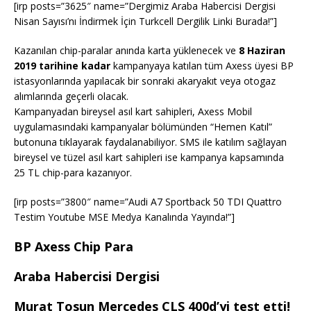
[irp posts=”3625″ name=”Dergimiz Araba Habercisi Dergisi
Nisan Sayısı’nı İndirmek İçin Turkcell Dergilik Linki Burada!”]
Kazanılan chip-paralar anında karta yüklenecek ve
8 Haziran
2019 tarihine kadar
kampanyaya katılan tüm Axess üyesi BP
istasyonlarında yapılacak bir sonraki akaryakıt veya otogaz
alımlarında geçerli olacak.
Kampanyadan bireysel asıl kart sahipleri, Axess Mobil
uygulamasındaki kampanyalar bölümünden “Hemen Katıl”
butonuna tıklayarak faydalanabiliyor. SMS ile katılım sağlayan
bireysel ve tüzel asıl kart sahipleri ise kampanya kapsamında
25 TL chip-para kazanıyor.
[irp posts=”3800″ name=”Audi A7 Sportback 50 TDI Quattro
Testim Youtube MSE Medya Kanalında Yayında!”]
BP Axess Chip Para
Araba Habercisi Dergisi
Murat Tosun Mercedes CLS 400d’yi test etti!