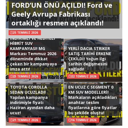
FORD’UN ÖNÜ AÇILDI! Ford ve
Geely Avrupa Fabrikası
ortaklığı resmen açıklandı!
25 TEMMUZ 2026
İNDİRİMLİ VE HEDİYELİ
HİBRİT SUV
KAMPANYASI! MG
YERLİ DACIA STRIKER
Markası Temmuz 2026
SATIŞ TARİHİ ERKENE
döneminde dikkat
ÇEKİLDİ! Yoğun ilgi
çeken bir kampanyaya
tarihin değişmesini
imza attı!
sağladı!
23 TEMMUZ 2026
22 TEMMUZ 2026
TOYOTA COROLLA
EN UCUZ C SEGMENT 0
SEDAN UCUZLADI!
KM SUV MODELLERİ!
Yapılan kampanya
Markaların açıkladıkları
indirimiyle fiyatı
anahtar teslim
Haziran ayından daha
fiyatlarına göre fiyatlar
ucuz!
bu şekilde oluştu!
21 TEMMUZ 2026
16 TEMMUZ 2026