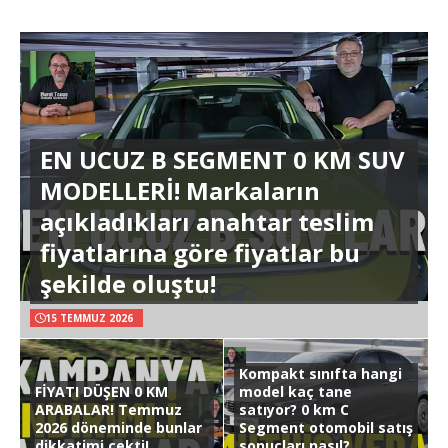
EN UCUZ B SEGMENT 0 KM SUV
MODELLERİ! Markaların
açıkladıkları anahtar teslim
fiyatlarına göre fiyatlar bu
şekilde oluştu!
15 TEMMUZ 2026
Kompakt sınıfta hangi
FİYATI DÜŞEN 0 KM
model kaç tane
ARABALAR! Temmuz
satıyor? 0 km C
2026 döneminde bunlar
Segment otomobil satış
dikkatimi çekti!
sonuçları nasıl?