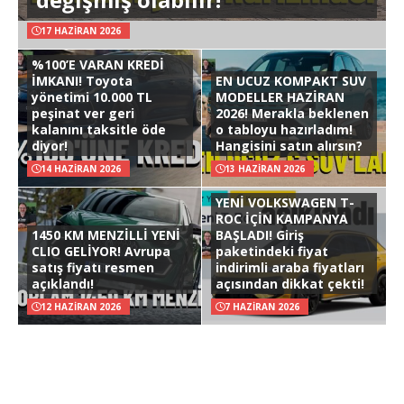
17 HAZIRAN 2026
%100’E VARAN KREDİ
İMKANI! Toyota
EN UCUZ KOMPAKT SUV
yönetimi 10.000 TL
MODELLER HAZİRAN
peşinat ver geri
2026! Merakla beklenen
kalanını taksitle öde
o tabloyu hazırladım!
diyor!
Hangisini satın alırsın?
14 HAZIRAN 2026
13 HAZIRAN 2026
YENİ VOLKSWAGEN T-
ROC İÇİN KAMPANYA
1450 KM MENZİLLİ YENİ
BAŞLADI! Giriş
CLIO GELİYOR! Avrupa
paketindeki fiyat
satış fiyatı resmen
indirimli araba fiyatları
açıklandı!
açısından dikkat çekti!
12 HAZIRAN 2026
7 HAZIRAN 2026