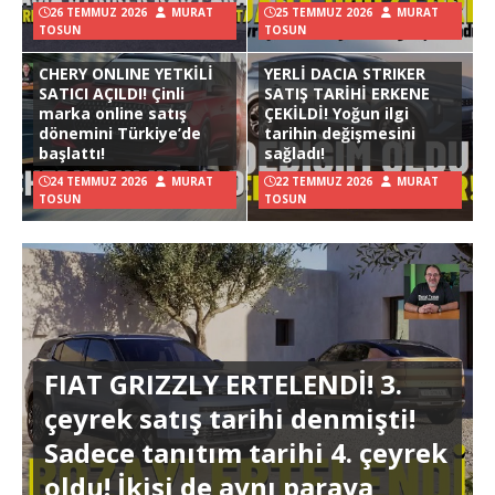
26 TEMMUZ 2026
MURAT
25 TEMMUZ 2026
MURAT
TOSUN
TOSUN
CHERY ONLINE YETKİLİ
YERLİ DACIA STRIKER
SATICI AÇILDI! Çinli
SATIŞ TARİHİ ERKENE
marka online satış
ÇEKİLDİ! Yoğun ilgi
dönemini Türkiye’de
tarihin değişmesini
başlattı!
sağladı!
24 TEMMUZ 2026
MURAT
22 TEMMUZ 2026
MURAT
TOSUN
TOSUN
FIAT GRIZZLY ERTELENDİ! 3.
çeyrek satış tarihi denmişti!
Sadece tanıtım tarihi 4. çeyrek
oldu! İkisi de aynı paraya