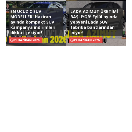
EN UCUZ C SUV
LADA AZIMUT ÜRETİMİ
MODELLER! Haziran
BAŞLIYOR! Eylül ayında
ayında kompakt SUV
yepyeni Lada SUV
kampanya indirimleri
fabrika bantlarından
dikkat çekiyor!
iniyor!
21 HAZIRAN 2026
19 HAZIRAN 2026