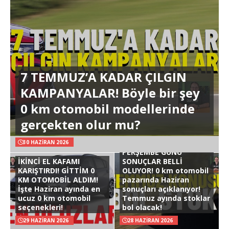
7 TEMMUZ’A KADAR ÇILGIN
KAMPANYALAR! Böyle bir şey
0 km otomobil modellerinde
gerçekten olur mu?
30 HAZIRAN 2026
PERŞEMBE GÜNÜ
İKİNCİ EL KAFAMI
SONUÇLAR BELLİ
KARIŞTIRDI! GİTTİM 0
OLUYOR! 0 km otomobil
KM OTOMOBİL ALDIM!
pazarında Haziran
İşte Haziran ayında en
sonuçları açıklanıyor!
ucuz 0 km otomobil
Temmuz ayında stoklar
seçenekleri!
bol olacak!
29 HAZIRAN 2026
28 HAZIRAN 2026