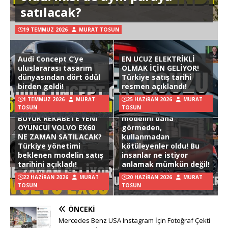
satılacak?
19 TEMMUZ 2026
MURAT TOSUN
Audi Concept C’ye
EN UCUZ ELEKTRİKLİ
uluslararası tasarım
OLMAK İÇİN GELİYOR!
dünyasından dört ödül
Türkiye satış tarihi
birden geldi!
resmen açıklandı!
1 TEMMUZ 2026
MURAT
25 HAZIRAN 2026
MURAT
TOSUN
TOSUN
Hyundai Ioniq 3
BÜYÜK REKABETE YENİ
modelini daha
OYUNCU! VOLVO EX60
görmeden,
NE ZAMAN SATILACAK?
kullanmadan
Türkiye yönetimi
kötüleyenler oldu! Bu
beklenen modelin satış
insanlar ne istiyor
tarihini açıkladı!
anlamak mümkün değil!
22 HAZIRAN 2026
MURAT
20 HAZIRAN 2026
MURAT
TOSUN
TOSUN
ÖNCEKI
Mercedes Benz USA Instagram İçin Fotoğraf Çekti