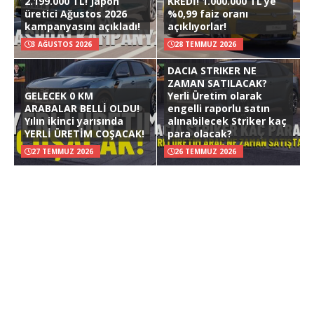
2.199.000 TL! Japon
KREDİ! 1.000.000 TL’ye
üretici Ağustos 2026
%0,99 faiz oranı
kampanyasını açıkladı!
açıklıyorlar!
3 AĞUSTOS 2026
28 TEMMUZ 2026
DACIA STRIKER NE
ZAMAN SATILACAK?
GELECEK 0 KM
Yerli Üretim olarak
ARABALAR BELLİ OLDU!
engelli raporlu satın
Yılın ikinci yarısında
alınabilecek Striker kaç
YERLİ ÜRETİM COŞACAK!
para olacak?
27 TEMMUZ 2026
26 TEMMUZ 2026