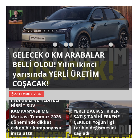
GELECEK 0 KM ARABALAR
BELLİ OLDU! Yılın ikinci
yarısında YERLİ ÜRETİM
COŞACAK!
27 TEMMUZ 2026
İNDİRİMLİ VE HEDİYELİ
HİBRİT SUV
KAMPANYASI! MG
YERLİ DACIA STRIKER
Markası Temmuz 2026
SATIŞ TARİHİ ERKENE
döneminde dikkat
ÇEKİLDİ! Yoğun ilgi
çeken bir kampanyaya
tarihin değişmesini
imza attı!
sağladı!