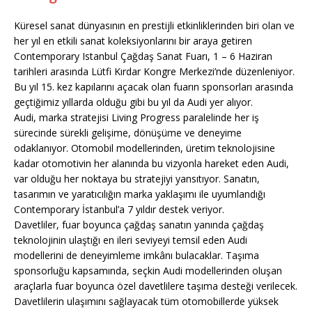
Küresel sanat dünyasının en prestijli etkinliklerinden biri olan ve
her yıl en etkili sanat koleksiyonlarını bir araya getiren
Contemporary Istanbul Çağdaş Sanat Fuarı, 1 – 6 Haziran
tarihleri arasında Lütfi Kırdar Kongre Merkezi’nde düzenleniyor.
Bu yıl 15. kez kapılarını açacak olan fuarın sponsorları arasında
geçtiğimiz yıllarda olduğu gibi bu yıl da Audi yer alıyor.
Audi, marka stratejisi Living Progress paralelinde her iş
sürecinde sürekli gelişime, dönüşüme ve deneyime
odaklanıyor. Otomobil modellerinden, üretim teknolojisine
kadar otomotivin her alanında bu vizyonla hareket eden Audi,
var olduğu her noktaya bu stratejiyi yansıtıyor. Sanatın,
tasarımın ve yaratıcılığın marka yaklaşımı ile uyumlandığı
Contemporary İstanbul’a 7 yıldır destek veriyor.
Davetliler, fuar boyunca çağdaş sanatın yanında çağdaş
teknolojinin ulaştığı en ileri seviyeyi temsil eden Audi
modellerini de deneyimleme imkânı bulacaklar. Taşıma
sponsorluğu kapsamında, seçkin Audi modellerinden oluşan
araçlarla fuar boyunca özel davetlilere taşıma desteği verilecek.
Davetlilerin ulaşımını sağlayacak tüm otomobillerde yüksek