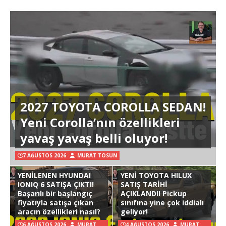
2027 TOYOTA COROLLA SEDAN!
Yeni Corolla’nın özellikleri
yavaş yavaş belli oluyor!
7 AĞUSTOS 2026
MURAT TOSUN
YENİLENEN HYUNDAI
YENİ TOYOTA HILUX
IONIQ 6 SATIŞA ÇIKTI!
SATIŞ TARİHİ
Başarılı bir başlangıç
AÇIKLANDI! Pickup
fiyatıyla satışa çıkan
sınıfına yine çok iddialı
aracın özellikleri nasıl?
geliyor!
6 AĞUSTOS 2026
MURAT
4 AĞUSTOS 2026
MURAT