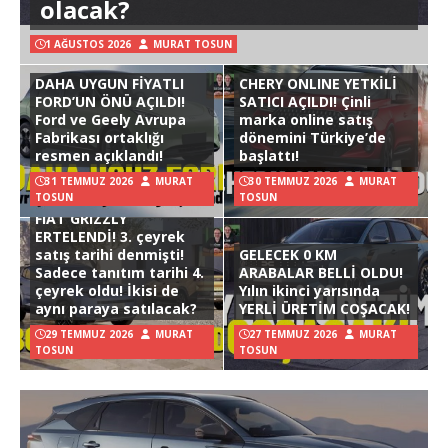
olacak?
1 AĞUSTOS 2026
MURAT TOSUN
DAHA UYGUN FİYATLI
CHERY ONLINE YETKİLİ
FORD’UN ÖNÜ AÇILDI!
SATICI AÇILDI! Çinli
Ford ve Geely Avrupa
marka online satış
Fabrikası ortaklığı
dönemini Türkiye’de
resmen açıklandı!
başlattı!
31 TEMMUZ 2026
MURAT
30 TEMMUZ 2026
MURAT
TOSUN
TOSUN
FIAT GRIZZLY
ERTELENDİ! 3. çeyrek
satış tarihi denmişti!
GELECEK 0 KM
Sadece tanıtım tarihi 4.
ARABALAR BELLİ OLDU!
çeyrek oldu! İkisi de
Yılın ikinci yarısında
aynı paraya satılacak?
YERLİ ÜRETİM COŞACAK!
29 TEMMUZ 2026
MURAT
27 TEMMUZ 2026
MURAT
TOSUN
TOSUN