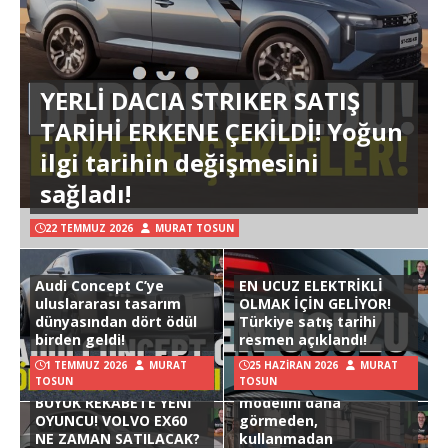
YERLİ DACIA STRIKER SATIŞ
TARİHİ ERKENE ÇEKİLDİ! Yoğun
ilgi tarihin değişmesini
sağladı!
22 TEMMUZ 2026
MURAT TOSUN
Audi Concept C’ye
EN UCUZ ELEKTRİKLİ
uluslararası tasarım
OLMAK İÇİN GELİYOR!
dünyasından dört ödül
Türkiye satış tarihi
birden geldi!
resmen açıklandı!
1 TEMMUZ 2026
MURAT
25 HAZIRAN 2026
MURAT
TOSUN
TOSUN
Hyundai Ioniq 3
BÜYÜK REKABETE YENİ
modelini daha
OYUNCU! VOLVO EX60
görmeden,
NE ZAMAN SATILACAK?
kullanmadan