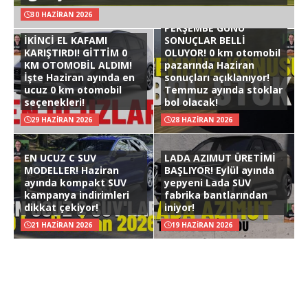
30 HAZIRAN 2026
PERŞEMBE GÜNÜ
İKİNCİ EL KAFAMI
SONUÇLAR BELLİ
KARIŞTIRDI! GİTTİM 0
OLUYOR! 0 km otomobil
KM OTOMOBİL ALDIM!
pazarında Haziran
İşte Haziran ayında en
sonuçları açıklanıyor!
ucuz 0 km otomobil
Temmuz ayında stoklar
seçenekleri!
bol olacak!
29 HAZIRAN 2026
28 HAZIRAN 2026
EN UCUZ C SUV
LADA AZIMUT ÜRETİMİ
MODELLER! Haziran
BAŞLIYOR! Eylül ayında
ayında kompakt SUV
yepyeni Lada SUV
kampanya indirimleri
fabrika bantlarından
dikkat çekiyor!
iniyor!
21 HAZIRAN 2026
19 HAZIRAN 2026