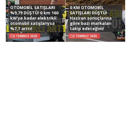
OTOMOBİL SATIŞLARI
0 KM OTOMOBİL
%9,79 DÜŞTÜ! 0 km 160
SATIŞLARI DÜŞTÜ!
kW’ye kadar elektrikli
Haziran sonuçlarına
otomobil satışlarıysa
göre bazı markaları
%7,7 arttı!
takip edeceğim!
2 TEMMUZ 2026
2 TEMMUZ 2026