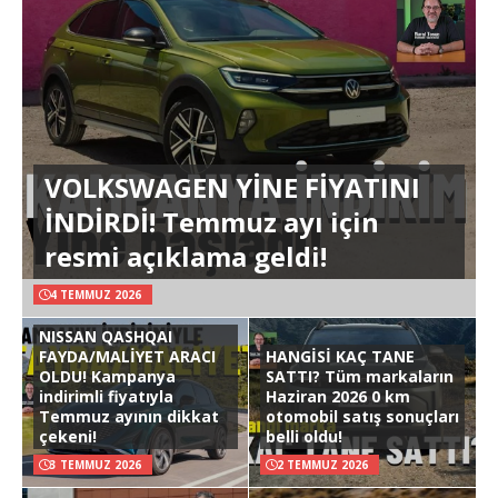
VOLKSWAGEN YİNE FİYATINI
İNDİRDİ! Temmuz ayı için
resmi açıklama geldi!
4 TEMMUZ 2026
NISSAN QASHQAI
FAYDA/MALİYET ARACI
HANGİSİ KAÇ TANE
OLDU! Kampanya
SATTI? Tüm markaların
indirimli fiyatıyla
Haziran 2026 0 km
Temmuz ayının dikkat
otomobil satış sonuçları
çekeni!
belli oldu!
3 TEMMUZ 2026
2 TEMMUZ 2026