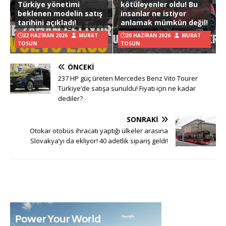
Türkiye yönetimi
kötüleyenler oldu! Bu
beklenen modelin satış
insanlar ne istiyor
tarihini açıkladı!
anlamak mümkün değil!
22 HAZIRAN 2026
MURAT
20 HAZIRAN 2026
MURAT
TOSUN
TOSUN
ÖNCEKI
237 HP güç üreten Mercedes Benz Vito Tourer
Türkiye’de satışa sunuldu! Fiyatı için ne kadar
dediler?
SONRAKI
Otokar otobüs ihracatı yaptığı ülkeler arasına
Slovakya’yı da ekliyor! 40 adetlik sipariş geldi!