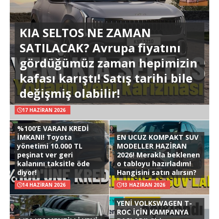
KIA SELTOS NE ZAMAN
SATILACAK? Avrupa fiyatını
gördüğümüz zaman hepimizin
kafası karıştı! Satış tarihi bile
değişmiş olabilir!
17 HAZIRAN 2026
%100’E VARAN KREDİ
İMKANI! Toyota
EN UCUZ KOMPAKT SUV
yönetimi 10.000 TL
MODELLER HAZİRAN
peşinat ver geri
2026! Merakla beklenen
kalanını taksitle öde
o tabloyu hazırladım!
diyor!
Hangisini satın alırsın?
14 HAZIRAN 2026
13 HAZIRAN 2026
YENİ VOLKSWAGEN T-
ROC İÇİN KAMPANYA