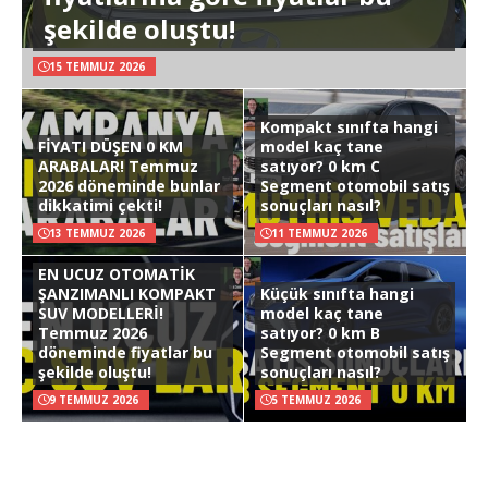
şekilde oluştu!
15 TEMMUZ 2026
Kompakt sınıfta hangi
FİYATI DÜŞEN 0 KM
model kaç tane
ARABALAR! Temmuz
satıyor? 0 km C
2026 döneminde bunlar
Segment otomobil satış
dikkatimi çekti!
sonuçları nasıl?
13 TEMMUZ 2026
11 TEMMUZ 2026
EN UCUZ OTOMATİK
ŞANZIMANLI KOMPAKT
Küçük sınıfta hangi
SUV MODELLERİ!
model kaç tane
Temmuz 2026
satıyor? 0 km B
döneminde fiyatlar bu
Segment otomobil satış
şekilde oluştu!
sonuçları nasıl?
9 TEMMUZ 2026
5 TEMMUZ 2026