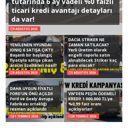
tutarında 6 ay vadeli %0 faizli
ticari kredi avantajı detayları
da var!
9 AĞUSTOS 2026
DACIA STRIKER NE
YENİLENEN HYUNDAI
ZAMAN SATILACAK?
IONIQ 6 SATIŞA ÇIKTI!
Yerli Üretim olarak
Başarılı bir başlangıç
engelli raporlu satın
fiyatıyla satışa çıkan
alınabilecek Striker kaç
aracın özellikleri nasıl?
para olacak?
6 AĞUSTOS 2026
1 AĞUSTOS 2026
DAHA UYGUN FİYATLI
FORD’UN ÖNÜ AÇILDI!
VW’DEN PEŞİN ÖDEMELİ
Ford ve Geely Avrupa
KREDİ! 1.000.000 TL’ye
Fabrikası ortaklığı
%0,99 faiz oranı
resmen açıklandı!
açıklıyorlar!
31 TEMMUZ 2026
28 TEMMUZ 2026