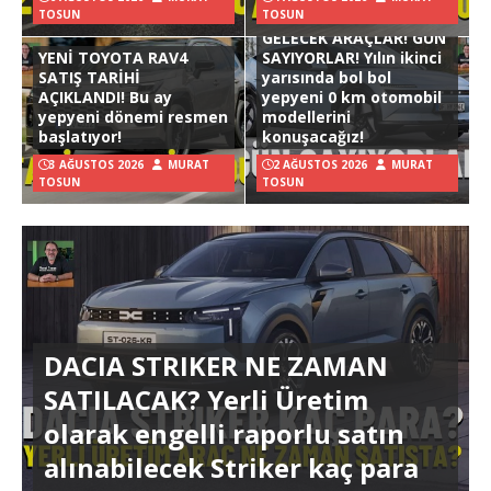
TOSUN
TOSUN
GELECEK ARAÇLAR! GÜN
YENİ TOYOTA RAV4
SAYIYORLAR! Yılın ikinci
SATIŞ TARİHİ
yarısında bol bol
AÇIKLANDI! Bu ay
yepyeni 0 km otomobil
yepyeni dönemi resmen
modellerini
başlatıyor!
konuşacağız!
3 AĞUSTOS 2026
MURAT
2 AĞUSTOS 2026
MURAT
TOSUN
TOSUN
DACIA STRIKER NE ZAMAN
SATILACAK? Yerli Üretim
olarak engelli raporlu satın
alınabilecek Striker kaç para