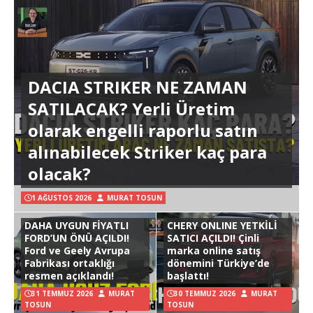
DACIA STRIKER NE ZAMAN
SATILACAK? Yerli Üretim
olarak engelli raporlu satın
alınabilecek Striker kaç para
olacak?
1 AĞUSTOS 2026
MURAT TOSUN
DAHA UYGUN FİYATLI
CHERY ONLINE YETKİLİ
FORD’UN ÖNÜ AÇILDI!
SATICI AÇILDI! Çinli
Ford ve Geely Avrupa
marka online satış
Fabrikası ortaklığı
dönemini Türkiye’de
resmen açıklandı!
başlattı!
31 TEMMUZ 2026
MURAT
30 TEMMUZ 2026
MURAT
TOSUN
TOSUN