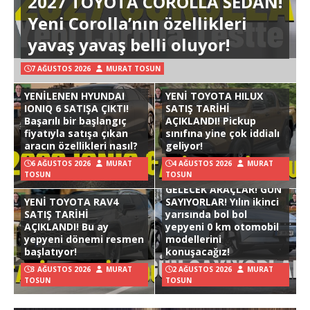
2027 TOYOTA COROLLA SEDAN!
Yeni Corolla’nın özellikleri
yavaş yavaş belli oluyor!
7 AĞUSTOS 2026
MURAT TOSUN
YENİLENEN HYUNDAI
YENİ TOYOTA HILUX
IONIQ 6 SATIŞA ÇIKTI!
SATIŞ TARİHİ
Başarılı bir başlangıç
AÇIKLANDI! Pickup
fiyatıyla satışa çıkan
sınıfına yine çok iddialı
aracın özellikleri nasıl?
geliyor!
6 AĞUSTOS 2026
MURAT
4 AĞUSTOS 2026
MURAT
TOSUN
TOSUN
GELECEK ARAÇLAR! GÜN
YENİ TOYOTA RAV4
SAYIYORLAR! Yılın ikinci
SATIŞ TARİHİ
yarısında bol bol
AÇIKLANDI! Bu ay
yepyeni 0 km otomobil
yepyeni dönemi resmen
modellerini
başlatıyor!
konuşacağız!
3 AĞUSTOS 2026
MURAT
2 AĞUSTOS 2026
MURAT
TOSUN
TOSUN