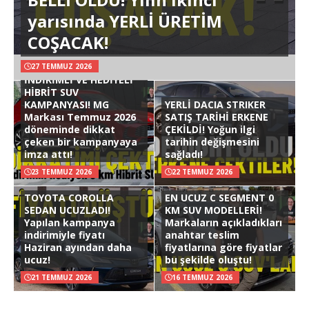
yarısında YERLİ ÜRETİM
COŞACAK!
27 TEMMUZ 2026
İNDİRİMLİ VE HEDİYELİ
HİBRİT SUV
KAMPANYASI! MG
YERLİ DACIA STRIKER
Markası Temmuz 2026
SATIŞ TARİHİ ERKENE
döneminde dikkat
ÇEKİLDİ! Yoğun ilgi
çeken bir kampanyaya
tarihin değişmesini
imza attı!
sağladı!
23 TEMMUZ 2026
22 TEMMUZ 2026
TOYOTA COROLLA
EN UCUZ C SEGMENT 0
SEDAN UCUZLADI!
KM SUV MODELLERİ!
Yapılan kampanya
Markaların açıkladıkları
indirimiyle fiyatı
anahtar teslim
Haziran ayından daha
fiyatlarına göre fiyatlar
ucuz!
bu şekilde oluştu!
21 TEMMUZ 2026
16 TEMMUZ 2026