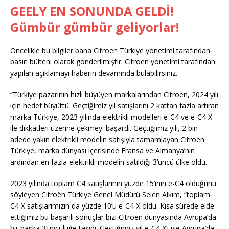
GEELY EN SONUNDA GELDİ!
Gümbür gümbür geliyorlar!
Öncelikle bu bilgiler bana Citroen Türkiye yönetimi tarafından
basın bülteni olarak gönderilmiştir. Citroen yönetimi tarafından
yapılan açıklamayı haberin devamında bulabilirsiniz.
“Türkiye pazarının hızlı büyüyen markalarından Citroen, 2024 yılı
için hedef büyüttü. Geçtiğimiz yıl satışlarını 2 kattan fazla artıran
marka Türkiye, 2023 yılında elektrikli modelleri e-C4 ve e-C4 X
ile dikkatleri üzerine çekmeyi başardı. Geçtiğimiz yılı, 2 bin
adede yakın elektrikli modelin satışıyla tamamlayan Citroen
Türkiye, marka dünyası içerisinde Fransa ve Almanya’nın
ardından en fazla elektrikli modelin satıldığı 3’üncü ülke oldu.
2023 yılında toplam C4 satışlarının yüzde 15’inin e-C4 olduğunu
söyleyen Citroën Türkiye Genel Müdürü Selen Alkım, “toplam
C4 X satışlarımızın da yüzde 10’u e-C4 X oldu. Kısa sürede elde
ettiğimiz bu başarılı sonuçlar bizi Citroen dünyasında Avrupa’da
bir başka 3’üncülüğe taşıdı. Geçtiğimiz yıl e-C4 X’i ise Avrupa’da