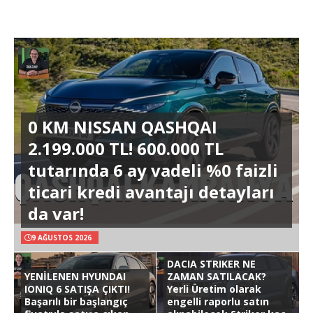
0 KM NISSAN QASHQAI
2.199.000 TL! 600.000 TL
tutarında 6 ay vadeli %0 faizli
ticari kredi avantajı detayları
da var!
9 AĞUSTOS 2026
DACIA STRIKER NE
YENİLENEN HYUNDAI
ZAMAN SATILACAK?
IONIQ 6 SATIŞA ÇIKTI!
Yerli Üretim olarak
Başarılı bir başlangıç
engelli raporlu satın