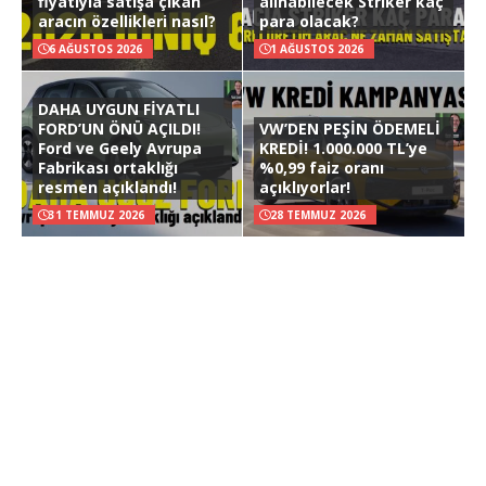
fiyatıyla satışa çıkan
alınabilecek Striker kaç
aracın özellikleri nasıl?
para olacak?
6 AĞUSTOS 2026
1 AĞUSTOS 2026
DAHA UYGUN FİYATLI
FORD’UN ÖNÜ AÇILDI!
VW’DEN PEŞİN ÖDEMELİ
Ford ve Geely Avrupa
KREDİ! 1.000.000 TL’ye
Fabrikası ortaklığı
%0,99 faiz oranı
resmen açıklandı!
açıklıyorlar!
31 TEMMUZ 2026
28 TEMMUZ 2026