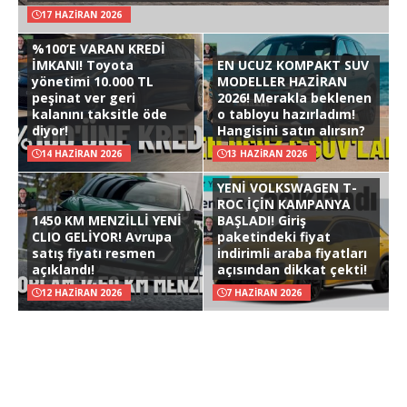
17 HAZIRAN 2026
%100’E VARAN KREDİ
İMKANI! Toyota
EN UCUZ KOMPAKT SUV
yönetimi 10.000 TL
MODELLER HAZİRAN
peşinat ver geri
2026! Merakla beklenen
kalanını taksitle öde
o tabloyu hazırladım!
diyor!
Hangisini satın alırsın?
14 HAZIRAN 2026
13 HAZIRAN 2026
YENİ VOLKSWAGEN T-
ROC İÇİN KAMPANYA
1450 KM MENZİLLİ YENİ
BAŞLADI! Giriş
CLIO GELİYOR! Avrupa
paketindeki fiyat
satış fiyatı resmen
indirimli araba fiyatları
açıklandı!
açısından dikkat çekti!
12 HAZIRAN 2026
7 HAZIRAN 2026