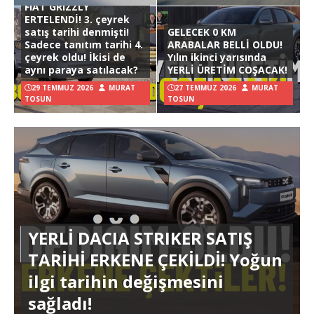
FIAT GRIZZLY
ERTELENDİ! 3. çeyrek
satış tarihi denmişti!
GELECEK 0 KM
Sadece tanıtım tarihi 4.
ARABALAR BELLİ OLDU!
çeyrek oldu! İkisi de
Yılın ikinci yarısında
aynı paraya satılacak?
YERLİ ÜRETİM COŞACAK!
29 TEMMUZ 2026
MURAT
27 TEMMUZ 2026
MURAT
TOSUN
TOSUN
YERLİ DACIA STRIKER SATIŞ
TARİHİ ERKENE ÇEKİLDİ! Yoğun
ilgi tarihin değişmesini
sağladı!