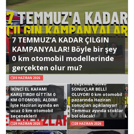
7 TEMMUZ’A KADAR ÇILGIN
KAMPANYALAR! Böyle bir şey
0 km otomobil modellerinde
gerçekten olur mu?
30 HAZIRAN 2026
PERŞEMBE GÜNÜ
İKİNCİ EL KAFAMI
SONUÇLAR BELLİ
KARIŞTIRDI! GİTTİM 0
OLUYOR! 0 km otomobil
KM OTOMOBİL ALDIM!
pazarında Haziran
İşte Haziran ayında en
sonuçları açıklanıyor!
ucuz 0 km otomobil
Temmuz ayında stoklar
seçenekleri!
bol olacak!
29 HAZIRAN 2026
28 HAZIRAN 2026