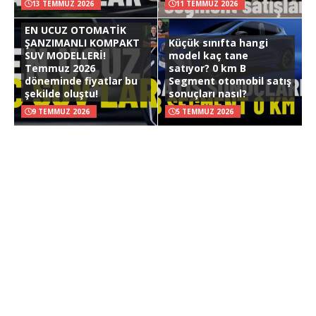
13 TEMMUZ 2026
11 TEMMUZ 2026
EN UCUZ OTOMATİK
ŞANZIMANLI KOMPAKT
Küçük sınıfta hangi
SUV MODELLERİ!
model kaç tane
Temmuz 2026
satıyor? 0 km B
döneminde fiyatlar bu
Segment otomobil satış
şekilde oluştu!
sonuçları nasıl?
9 TEMMUZ 2026
5 TEMMUZ 2026