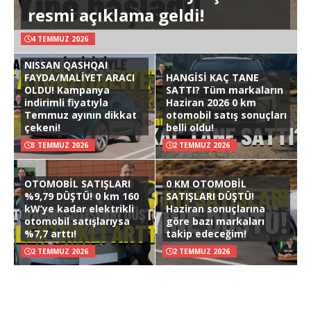
resmi açıklama geldi!
4 TEMMUZ 2026
NISSAN QASHQAI
FAYDA/MALİYET ARACI
HANGİSİ KAÇ TANE
OLDU! Kampanya
SATTI? Tüm markaların
indirimli fiyatıyla
Haziran 2026 0 km
Temmuz ayının dikkat
otomobil satış sonuçları
çekeni!
belli oldu!
3 TEMMUZ 2026
2 TEMMUZ 2026
OTOMOBİL SATIŞLARI
0 KM OTOMOBİL
%9,79 DÜŞTÜ! 0 km 160
SATIŞLARI DÜŞTÜ!
kW’ye kadar elektrikli
Haziran sonuçlarına
otomobil satışlarıysa
göre bazı markaları
%7,7 arttı!
takip edeceğim!
2 TEMMUZ 2026
2 TEMMUZ 2026