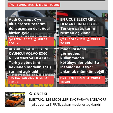
22 TEMMUZ 2026
MURAT TOSUN
Audi Concept C’ye
EN UCUZ ELEKTRİKLİ
uluslararası tasarım
OLMAK İÇİN GELİYOR!
dünyasından dört ödül
Türkiye satış tarihi
birden geldi!
resmen açıklandı!
1 TEMMUZ 2026
MURAT
25 HAZIRAN 2026
MURAT
TOSUN
TOSUN
Hyundai Ioniq 3
BÜYÜK REKABETE YENİ
modelini daha
OYUNCU! VOLVO EX60
görmeden,
NE ZAMAN SATILACAK?
kullanmadan
Türkiye yönetimi
kötüleyenler oldu! Bu
beklenen modelin satış
insanlar ne istiyor
tarihini açıkladı!
anlamak mümkün değil!
22 HAZIRAN 2026
MURAT
20 HAZIRAN 2026
MURAT
TOSUN
TOSUN
ÖNCEKI
ELEKTRİKLİ MG MODELLERİ KAÇ PARAYA SATILIYOR?
1 yıl boyunca SIFIR TL yakan modeller açıklandı!