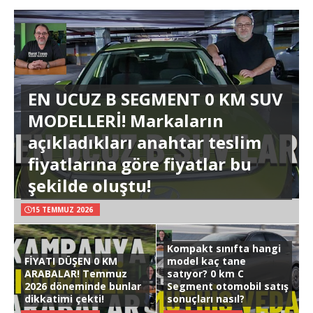
EN UCUZ B SEGMENT 0 KM SUV
MODELLERİ! Markaların
açıkladıkları anahtar teslim
fiyatlarına göre fiyatlar bu
şekilde oluştu!
15 TEMMUZ 2026
Kompakt sınıfta hangi
FİYATI DÜŞEN 0 KM
model kaç tane
ARABALAR! Temmuz
satıyor? 0 km C
2026 döneminde bunlar
Segment otomobil satış
dikkatimi çekti!
sonuçları nasıl?