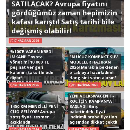
SATILACAK? Avrupa fiyatını
gördüğümüz zaman hepimizin
kafası karıştı! Satış tarihi bile
değişmiş olabilir!
17 HAZIRAN 2026
%100’E VARAN KREDİ
İMKANI! Toyota
EN UCUZ KOMPAKT SUV
yönetimi 10.000 TL
MODELLER HAZİRAN
peşinat ver geri
2026! Merakla beklenen
kalanını taksitle öde
o tabloyu hazırladım!
diyor!
Hangisini satın alırsın?
14 HAZIRAN 2026
13 HAZIRAN 2026
YENİ VOLKSWAGEN T-
ROC İÇİN KAMPANYA
1450 KM MENZİLLİ YENİ
BAŞLADI! Giriş
CLIO GELİYOR! Avrupa
paketindeki fiyat
satış fiyatı resmen
indirimli araba fiyatları
açıklandı!
açısından dikkat çekti!
12 HAZIRAN 2026
7 HAZIRAN 2026