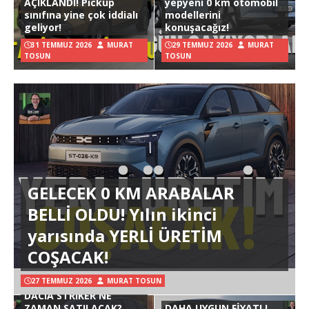
AÇIKLANDI! Pickup
yepyeni 0 km otomobil
sınıfına yine çok iddialı
modellerini
geliyor!
konuşacağız!
31 TEMMUZ 2026
MURAT
29 TEMMUZ 2026
MURAT
TOSUN
TOSUN
GELECEK 0 KM ARABALAR
BELLİ OLDU! Yılın ikinci
yarısında YERLİ ÜRETİM
COŞACAK!
27 TEMMUZ 2026
MURAT TOSUN
DACIA STRIKER NE
ZAMAN SATILACAK?
DAHA UYGUN FİYATLI