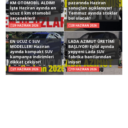
KM OTOMOBİL ALDIM!
pazarında Haziran
İşte Haziran ayında en
sonuçları açıklanıyor!
ucuz 0 km otomobil
Temmuz ayında stoklar
seçenekleri!
bol olacak!
29 HAZIRAN 2026
28 HAZIRAN 2026
EN UCUZ C SUV
LADA AZIMUT ÜRETİMİ
MODELLER! Haziran
BAŞLIYOR! Eylül ayında
ayında kompakt SUV
yepyeni Lada SUV
kampanya indirimleri
fabrika bantlarından
dikkat çekiyor!
iniyor!
21 HAZIRAN 2026
19 HAZIRAN 2026