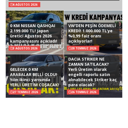
6 AĞUSTOS 2026
0 KM NISSAN QASHQAI
VW’DEN PEŞİN ÖDEMELİ
2.199.000 TL! Japon
KREDİ! 1.000.000 TL’ye
üretici Ağustos 2026
%0,99 faiz oranı
kampanyasını açıkladı!
açıklıyorlar!
3 AĞUSTOS 2026
28 TEMMUZ 2026
DACIA STRIKER NE
ZAMAN SATILACAK?
GELECEK 0 KM
Yerli Üretim olarak
ARABALAR BELLİ OLDU!
engelli raporlu satın
Yılın ikinci yarısında
alınabilecek Striker kaç
YERLİ ÜRETİM COŞACAK!
para olacak?
27 TEMMUZ 2026
26 TEMMUZ 2026