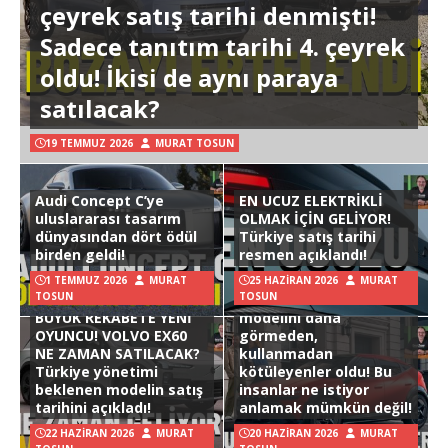
çeyrek satış tarihi denmişti!
Sadece tanıtım tarihi 4. çeyrek
oldu! İkisi de aynı paraya
satılacak?
19 TEMMUZ 2026
MURAT TOSUN
Audi Concept C’ye
EN UCUZ ELEKTRİKLİ
uluslararası tasarım
OLMAK İÇİN GELİYOR!
dünyasından dört ödül
Türkiye satış tarihi
birden geldi!
resmen açıklandı!
1 TEMMUZ 2026
MURAT
25 HAZIRAN 2026
MURAT
TOSUN
TOSUN
Hyundai Ioniq 3
BÜYÜK REKABETE YENİ
modelini daha
OYUNCU! VOLVO EX60
görmeden,
NE ZAMAN SATILACAK?
kullanmadan
Türkiye yönetimi
kötüleyenler oldu! Bu
beklenen modelin satış
insanlar ne istiyor
tarihini açıkladı!
anlamak mümkün değil!
22 HAZIRAN 2026
MURAT
20 HAZIRAN 2026
MURAT