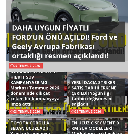
DAHA UYGUN FİYATLI
FORD’UN ÖNÜ AÇILDI! Ford ve
Geely Avrupa Fabrikası
ortaklığı resmen açıklandı!
25 TEMMUZ 2026
İNDİRİMLİ VE HEDİYELİ
HİBRİT SUV
KAMPANYASI! MG
YERLİ DACIA STRIKER
Markası Temmuz 2026
SATIŞ TARİHİ ERKENE
döneminde dikkat
ÇEKİLDİ! Yoğun ilgi
çeken bir kampanyaya
tarihin değişmesini
imza attı!
sağladı!
23 TEMMUZ 2026
22 TEMMUZ 2026
TOYOTA COROLLA
EN UCUZ C SEGMENT 0
SEDAN UCUZLADI!
KM SUV MODELLERİ!
Yapılan kampanya
Markaların açıkladıkları