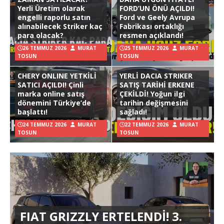
Yerli Üretim olarak
FORD’UN ÖNÜ AÇILDI!
engelli raporlu satın
Ford ve Geely Avrupa
alınabilecek Striker kaç
Fabrikası ortaklığı
para olacak?
resmen açıklandı!
26 TEMMUZ 2026
MURAT
25 TEMMUZ 2026
MURAT
TOSUN
TOSUN
CHERY ONLINE YETKİLİ
YERLİ DACIA STRIKER
SATICI AÇILDI! Çinli
SATIŞ TARİHİ ERKENE
marka online satış
ÇEKİLDİ! Yoğun ilgi
dönemini Türkiye’de
tarihin değişmesini
başlattı!
sağladı!
24 TEMMUZ 2026
MURAT
22 TEMMUZ 2026
MURAT
TOSUN
TOSUN
FIAT GRIZZLY ERTELENDİ! 3.