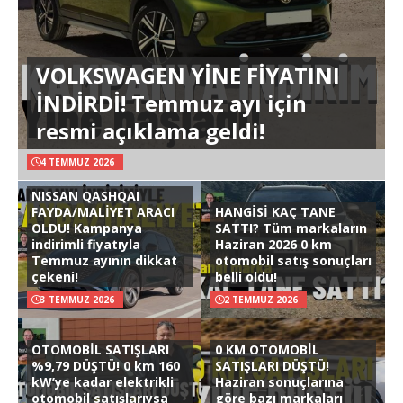
VOLKSWAGEN YİNE FİYATINI
İNDİRDİ! Temmuz ayı için
resmi açıklama geldi!
4 TEMMUZ 2026
NISSAN QASHQAI
FAYDA/MALİYET ARACI
HANGİSİ KAÇ TANE
OLDU! Kampanya
SATTI? Tüm markaların
indirimli fiyatıyla
Haziran 2026 0 km
Temmuz ayının dikkat
otomobil satış sonuçları
çekeni!
belli oldu!
3 TEMMUZ 2026
2 TEMMUZ 2026
OTOMOBİL SATIŞLARI
0 KM OTOMOBİL
%9,79 DÜŞTÜ! 0 km 160
SATIŞLARI DÜŞTÜ!
kW’ye kadar elektrikli
Haziran sonuçlarına
otomobil satışlarıysa
göre bazı markaları