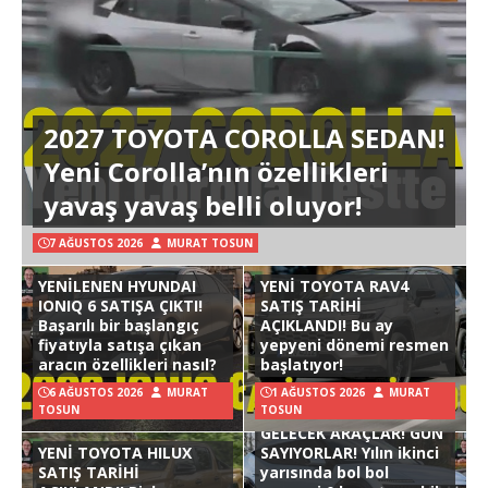
2027 TOYOTA COROLLA SEDAN!
Yeni Corolla’nın özellikleri
yavaş yavaş belli oluyor!
7 AĞUSTOS 2026
MURAT TOSUN
YENİLENEN HYUNDAI
YENİ TOYOTA RAV4
IONIQ 6 SATIŞA ÇIKTI!
SATIŞ TARİHİ
Başarılı bir başlangıç
AÇIKLANDI! Bu ay
fiyatıyla satışa çıkan
yepyeni dönemi resmen
aracın özellikleri nasıl?
başlatıyor!
6 AĞUSTOS 2026
MURAT
1 AĞUSTOS 2026
MURAT
TOSUN
TOSUN
GELECEK ARAÇLAR! GÜN
YENİ TOYOTA HILUX
SAYIYORLAR! Yılın ikinci
SATIŞ TARİHİ
yarısında bol bol