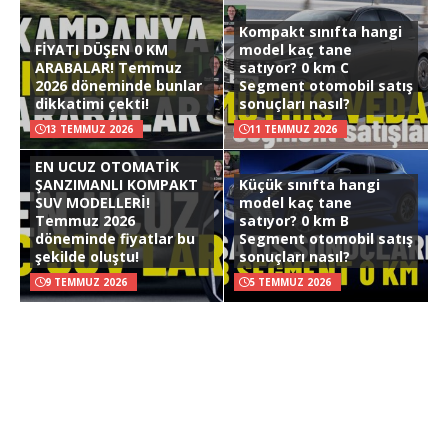
Kompakt sınıfta hangi
FİYATI DÜŞEN 0 KM
model kaç tane
ARABALAR! Temmuz
satıyor? 0 km C
2026 döneminde bunlar
Segment otomobil satış
dikkatimi çekti!
sonuçları nasıl?
13 TEMMUZ 2026
11 TEMMUZ 2026
EN UCUZ OTOMATİK
ŞANZIMANLI KOMPAKT
Küçük sınıfta hangi
SUV MODELLERİ!
model kaç tane
Temmuz 2026
satıyor? 0 km B
döneminde fiyatlar bu
Segment otomobil satış
şekilde oluştu!
sonuçları nasıl?
9 TEMMUZ 2026
5 TEMMUZ 2026