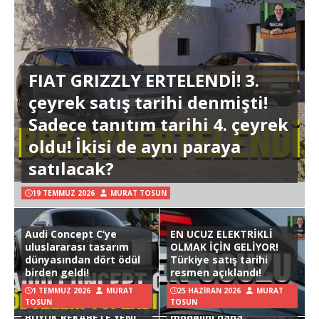
FIAT GRIZZLY ERTELENDİ! 3.
çeyrek satış tarihi denmişti!
Sadece tanıtım tarihi 4. çeyrek
oldu! İkisi de aynı paraya
satılacak?
19 TEMMUZ 2026
MURAT TOSUN
Audi Concept C’ye
EN UCUZ ELEKTRİKLİ
uluslararası tasarım
OLMAK İÇİN GELİYOR!
dünyasından dört ödül
Türkiye satış tarihi
birden geldi!
resmen açıklandı!
1 TEMMUZ 2026
MURAT
25 HAZIRAN 2026
MURAT
TOSUN
TOSUN
Hyundai Ioniq 3
BÜYÜK REKABETE YENİ
modelini daha