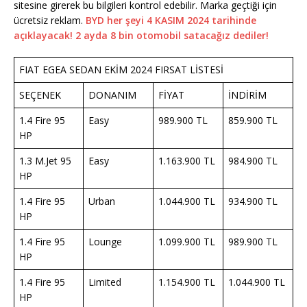
sitesine girerek bu bilgileri kontrol edebilir. Marka geçtiği için
ücretsiz reklam.
BYD her şeyi 4 KASIM 2024 tarihinde
açıklayacak! 2 ayda 8 bin otomobil satacağız dediler!
FIAT EGEA SEDAN EKİM 2024 FIRSAT LİSTESİ
SEÇENEK
DONANIM
FİYAT
İNDİRİM
1.4 Fire 95
Easy
989.900 TL
859.900 TL
HP
1.3 M.Jet 95
Easy
1.163.900 TL
984.900 TL
HP
1.4 Fire 95
Urban
1.044.900 TL
934.900 TL
HP
1.4 Fire 95
Lounge
1.099.900 TL
989.900 TL
HP
1.4 Fire 95
Limited
1.154.900 TL
1.044.900 TL
HP