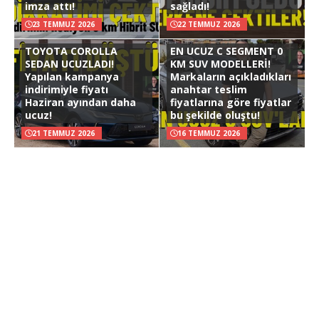
imza attı!
sağladı!
23 TEMMUZ 2026
22 TEMMUZ 2026
TOYOTA COROLLA
EN UCUZ C SEGMENT 0
SEDAN UCUZLADI!
KM SUV MODELLERİ!
Yapılan kampanya
Markaların açıkladıkları
indirimiyle fiyatı
anahtar teslim
Haziran ayından daha
fiyatlarına göre fiyatlar
ucuz!
bu şekilde oluştu!
21 TEMMUZ 2026
16 TEMMUZ 2026