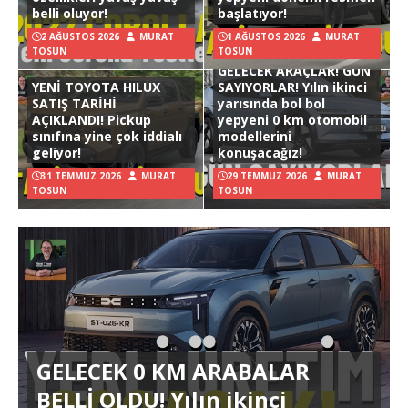
belli oluyor!
başlatıyor!
2 AĞUSTOS 2026
MURAT
1 AĞUSTOS 2026
MURAT
TOSUN
TOSUN
GELECEK ARAÇLAR! GÜN
YENİ TOYOTA HILUX
SAYIYORLAR! Yılın ikinci
SATIŞ TARİHİ
yarısında bol bol
AÇIKLANDI! Pickup
yepyeni 0 km otomobil
sınıfına yine çok iddialı
modellerini
geliyor!
konuşacağız!
31 TEMMUZ 2026
MURAT
29 TEMMUZ 2026
MURAT
TOSUN
TOSUN
GELECEK 0 KM ARABALAR
BELLİ OLDU! Yılın ikinci