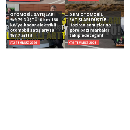
OTOMOBİL SATIŞLARI
0 KM OTOMOBİL
%9,79 DÜŞTÜ! 0 km 160
SATIŞLARI DÜŞTÜ!
kW’ye kadar elektrikli
Haziran sonuçlarına
otomobil satışlarıysa
göre bazı markaları
%7,7 arttı!
takip edeceğim!
2 TEMMUZ 2026
2 TEMMUZ 2026