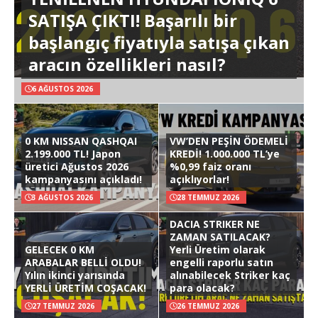
SATIŞA ÇIKTI! Başarılı bir
başlangıç fiyatıyla satışa çıkan
aracın özellikleri nasıl?
6 AĞUSTOS 2026
0 KM NISSAN QASHQAI
VW’DEN PEŞİN ÖDEMELİ
2.199.000 TL! Japon
KREDİ! 1.000.000 TL’ye
üretici Ağustos 2026
%0,99 faiz oranı
kampanyasını açıkladı!
açıklıyorlar!
3 AĞUSTOS 2026
28 TEMMUZ 2026
DACIA STRIKER NE
ZAMAN SATILACAK?
GELECEK 0 KM
Yerli Üretim olarak
ARABALAR BELLİ OLDU!
engelli raporlu satın
Yılın ikinci yarısında
alınabilecek Striker kaç
YERLİ ÜRETİM COŞACAK!
para olacak?
27 TEMMUZ 2026
26 TEMMUZ 2026