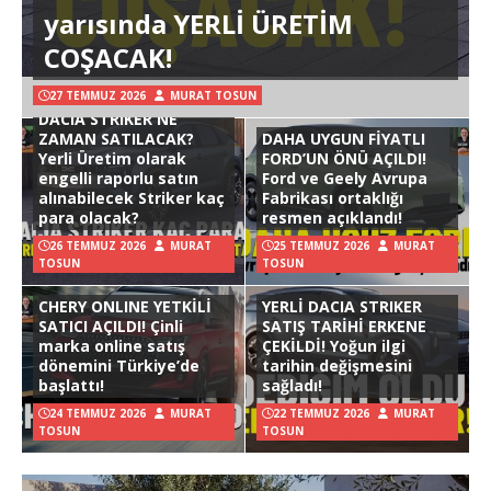
yarısında YERLİ ÜRETİM
COŞACAK!
27 TEMMUZ 2026
MURAT TOSUN
DACIA STRIKER NE
ZAMAN SATILACAK?
DAHA UYGUN FİYATLI
Yerli Üretim olarak
FORD’UN ÖNÜ AÇILDI!
engelli raporlu satın
Ford ve Geely Avrupa
alınabilecek Striker kaç
Fabrikası ortaklığı
para olacak?
resmen açıklandı!
26 TEMMUZ 2026
MURAT
25 TEMMUZ 2026
MURAT
TOSUN
TOSUN
CHERY ONLINE YETKİLİ
YERLİ DACIA STRIKER
SATICI AÇILDI! Çinli
SATIŞ TARİHİ ERKENE
marka online satış
ÇEKİLDİ! Yoğun ilgi
dönemini Türkiye’de
tarihin değişmesini
başlattı!
sağladı!
24 TEMMUZ 2026
MURAT
22 TEMMUZ 2026
MURAT
TOSUN
TOSUN