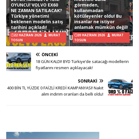
OYUNCU! VOLVO EX60
görmeden,
NE ZAMAN SATILACAK?
kullanmadan
Türkiye yönetimi
kötüleyenler oldu! Bu
beklenen modelin satış
insanlar ne istiyor
tarihini açıkladı!
anlamak mümkün değil!
22 HAZIRAN 2026
MURAT
20 HAZIRAN 2026
MURAT
TOSUN
TOSUN
ÖNCEKI
18 GÜN KALDI! BYD Türkiye’de satacağı modellerin
fiyatlarını resmen açıklayacak!
SONRAKI
400 BİN TL YÜZDE 0 FAİZLİ KREDİ KAMPANYASI! Nakit
alım indirim oranları da belli oldu!