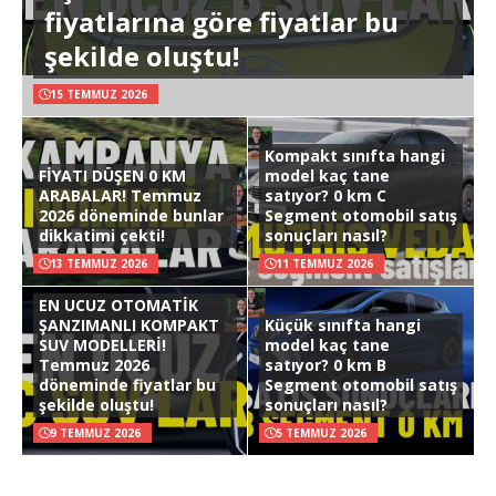
fiyatlarına göre fiyatlar bu
şekilde oluştu!
15 TEMMUZ 2026
Kompakt sınıfta hangi
FİYATI DÜŞEN 0 KM
model kaç tane
ARABALAR! Temmuz
satıyor? 0 km C
2026 döneminde bunlar
Segment otomobil satış
dikkatimi çekti!
sonuçları nasıl?
13 TEMMUZ 2026
11 TEMMUZ 2026
EN UCUZ OTOMATİK
ŞANZIMANLI KOMPAKT
Küçük sınıfta hangi
SUV MODELLERİ!
model kaç tane
Temmuz 2026
satıyor? 0 km B
döneminde fiyatlar bu
Segment otomobil satış
şekilde oluştu!
sonuçları nasıl?
9 TEMMUZ 2026
5 TEMMUZ 2026