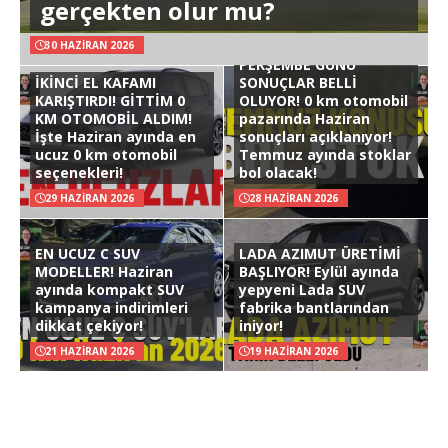
gerçekten olur mu?
30 HAZIRAN 2026
PERŞEMBE GÜNÜ
İKİNCİ EL KAFAMI
SONUÇLAR BELLİ
KARIŞTIRDI! GİTTİM 0
OLUYOR! 0 km otomobil
KM OTOMOBİL ALDIM!
pazarında Haziran
İşte Haziran ayında en
sonuçları açıklanıyor!
ucuz 0 km otomobil
Temmuz ayında stoklar
seçenekleri!
bol olacak!
29 HAZIRAN 2026
28 HAZIRAN 2026
EN UCUZ C SUV
LADA AZIMUT ÜRETİMİ
MODELLER! Haziran
BAŞLIYOR! Eylül ayında
ayında kompakt SUV
yepyeni Lada SUV
kampanya indirimleri
fabrika bantlarından
dikkat çekiyor!
iniyor!
21 HAZIRAN 2026
19 HAZIRAN 2026