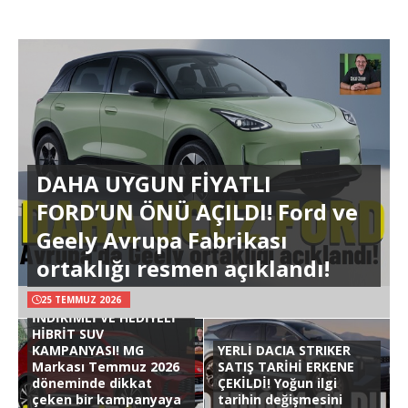
DAHA UYGUN FİYATLI
FORD’UN ÖNÜ AÇILDI! Ford ve
Geely Avrupa Fabrikası
ortaklığı resmen açıklandı!
25 TEMMUZ 2026
İNDİRİMLİ VE HEDİYELİ
HİBRİT SUV
KAMPANYASI! MG
YERLİ DACIA STRIKER
Markası Temmuz 2026
SATIŞ TARİHİ ERKENE
döneminde dikkat
ÇEKİLDİ! Yoğun ilgi
çeken bir kampanyaya
tarihin değişmesini