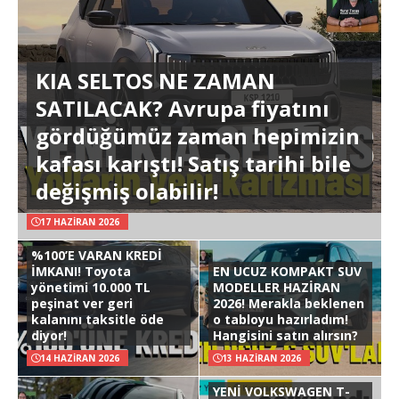
KIA SELTOS NE ZAMAN
SATILACAK? Avrupa fiyatını
gördüğümüz zaman hepimizin
kafası karıştı! Satış tarihi bile
değişmiş olabilir!
17 HAZIRAN 2026
%100’E VARAN KREDİ
İMKANI! Toyota
EN UCUZ KOMPAKT SUV
yönetimi 10.000 TL
MODELLER HAZİRAN
peşinat ver geri
2026! Merakla beklenen
kalanını taksitle öde
o tabloyu hazırladım!
diyor!
Hangisini satın alırsın?
14 HAZIRAN 2026
13 HAZIRAN 2026
YENİ VOLKSWAGEN T-