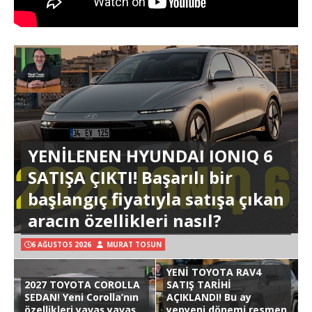
YENİLENEN HYUNDAI IONIQ 6
SATIŞA ÇIKTI! Başarılı bir
başlangıç fiyatıyla satışa çıkan
aracın özellikleri nasıl?
6 AĞUSTOS 2026
MURAT TOSUN
YENİ TOYOTA RAV4
2027 TOYOTA COROLLA
SATIŞ TARİHİ
SEDAN! Yeni Corolla’nın
AÇIKLANDI! Bu ay
özellikleri yavaş yavaş
yepyeni dönemi resmen