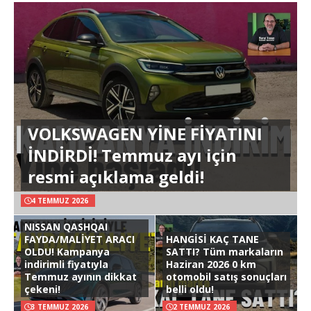
VOLKSWAGEN YİNE FİYATINI
İNDİRDİ! Temmuz ayı için
resmi açıklama geldi!
4 TEMMUZ 2026
NISSAN QASHQAI
FAYDA/MALİYET ARACI
HANGİSİ KAÇ TANE
OLDU! Kampanya
SATTI? Tüm markaların
indirimli fiyatıyla
Haziran 2026 0 km
Temmuz ayının dikkat
otomobil satış sonuçları
çekeni!
belli oldu!
3 TEMMUZ 2026
2 TEMMUZ 2026